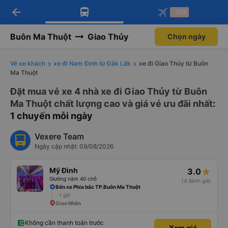
arrow_back
Tải app Vexere ngay!
Tải app Vexere
-30k
Mở app
Mở app
Nhận ưu đãi thành viên độc
-30k/ghế khi đặt vé máy bay qua
quyền
app
Buôn Ma Thuột
Giao Thủy
Chọn ngày
Vé xe khách
xe đi Nam Định từ Đắk Lắk
xe đi Giao Thủy từ Buôn
Ma Thuột
Đặt mua vé xe 4 nhà xe đi Giao Thủy từ Buôn
Ma Thuột chất lượng cao và giá vé ưu đãi nhất
:
1 chuyến mỗi ngày
Vexere Team
Ngày cập nhật: 09/08/2026
Mỹ Đình
3.0
Giường nằm 40 chỗ
(4 đánh giá)
Bến xe Phía bắc TP.Buôn Ma Thuột
1 giờ
Giao Nhân
Không cần thanh toán trước
Xem giá