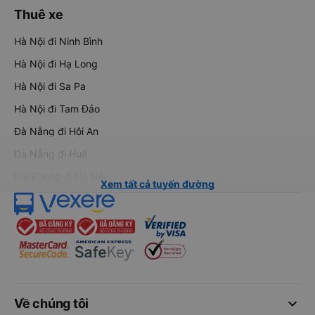
Thuê xe
Hà Nội đi Ninh Bình
Hà Nội đi Hạ Long
Hà Nội đi Sa Pa
Hà Nội đi Tam Đảo
Đà Nẵng đi Hội An
Đà Nẵng đi Huế
Hải Phòng đi Hà Nội
Xem tất cả tuyến đường
keyboard_arrow_down
Về chúng tôi