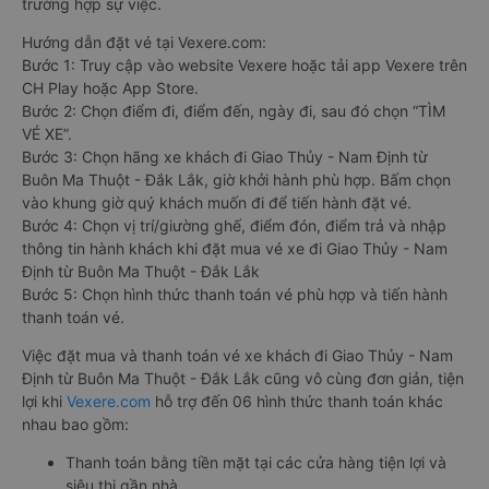
trường hợp sự việc.
Hướng dẫn đặt vé tại Vexere.com:
Bước 1: Truy cập vào website Vexere hoặc tải app Vexere trên
CH Play hoặc App Store.
Bước 2: Chọn điểm đi, điểm đến, ngày đi, sau đó chọn “TÌM
VÉ XE”.
Bước 3: Chọn hãng xe khách đi Giao Thủy - Nam Định từ
Buôn Ma Thuột - Đắk Lắk, giờ khởi hành phù hợp. Bấm chọn
vào khung giờ quý khách muốn đi để tiến hành đặt vé.
Bước 4: Chọn vị trí/giường ghế, điểm đón, điểm trả và nhập
thông tin hành khách khi đặt mua vé xe đi Giao Thủy - Nam
Định từ Buôn Ma Thuột - Đắk Lắk
Bước 5: Chọn hình thức thanh toán vé phù hợp và tiến hành
thanh toán vé.
Việc đặt mua và thanh toán vé xe khách đi Giao Thủy - Nam
Định từ Buôn Ma Thuột - Đắk Lắk cũng vô cùng đơn giản, tiện
lợi khi
Vexere.com
hỗ trợ đến 06 hình thức thanh toán khác
nhau bao gồm:
Thanh toán bằng tiền mặt tại các cửa hàng tiện lợi và
siêu thị gần nhà.