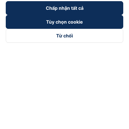
Chấp nhận tất cả
Tùy chọn cookie
Từ chối
Theo dõi chúng tôi trên
Facebook
Tiktok
Youtube
Công ty TNHH Thương Mại Dịch Vụ Vexere
Địa chỉ đăng ký kinh doanh: 8C Chữ Đồng Tử, Phường Tân
Sơn Nhất, TP. Hồ Chí Minh, Việt Nam
Địa chỉ
:
Lầu 2, toà nhà H3 Circo Hoàng Diệu, 384 Hoàng Diệu,
Phường Khánh Hội, TP Hồ Chí Minh, Việt Nam
Tầng 3, toà nhà 101 Láng Hạ, 101 Láng Hạ, Phường Láng, TP.
Hà Nội, Việt Nam
Giấy chứng nhận ĐKKD số 0315133726 do Sở KH và ĐT TP.
Hồ Chí Minh cấp lần đầu ngày 27/6/2018
Bản quyền © 2025 thuộc về Vexere.com