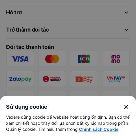
keyboard_arrow_down
Hỗ trợ
keyboard_arrow_down
Trở thành đối tác
Đối tác thanh toán
close
Sử dụng cookie
Vexere dùng cookie để website hoạt động ổn định. Bạn có thể
xem chi tiết hoặc thay đổi lựa chọn bất kỳ lúc nào trong phần
Quản lý cookie. Tìm hiểu thêm trong
Chính sách Cookie
.