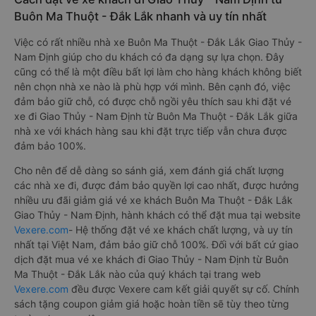
Buôn Ma Thuột - Đắk Lắk nhanh và uy tín nhất
Việc có rất nhiều nhà xe Buôn Ma Thuột - Đắk Lắk Giao Thủy -
Nam Định giúp cho du khách có đa dạng sự lựa chọn. Đây
cũng có thể là một điều bất lợi làm cho hàng khách không biết
nên chọn nhà xe nào là phù hợp với mình. Bên cạnh đó, việc
đảm bảo giữ chỗ, có được chỗ ngồi yêu thích sau khi đặt vé
xe đi Giao Thủy - Nam Định từ Buôn Ma Thuột - Đắk Lắk giữa
nhà xe với khách hàng sau khi đặt trực tiếp vẫn chưa được
đảm bảo 100%.
Cho nên để dễ dàng so sánh giá, xem đánh giá chất lượng
các nhà xe đi, được đảm bảo quyền lợi cao nhất, được hưởng
nhiều ưu đãi giảm giá vé xe khách Buôn Ma Thuột - Đắk Lắk
Giao Thủy - Nam Định, hành khách có thể đặt mua tại website
Vexere.com
- Hệ thống đặt vé xe khách chất lượng, và uy tín
nhất tại Việt Nam, đảm bảo giữ chỗ 100%. Đối với bất cứ giao
dịch đặt mua vé xe khách đi Giao Thủy - Nam Định từ Buôn
Ma Thuột - Đắk Lắk nào của quý khách tại trang web
Vexere.com
đều được Vexere cam kết giải quyết sự cố. Chính
sách tặng coupon giảm giá hoặc hoàn tiền sẽ tùy theo từng