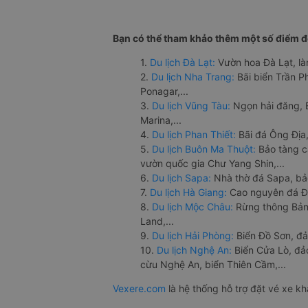
Bạn có thể tham khảo thêm một số điểm đế
1.
Du lịch Đà Lạt:
Vườn hoa Đà Lạt, là
2.
Du lịch Nha Trang:
Bãi biển Trần 
Ponagar,...
3.
Du lịch Vũng Tàu:
Ngọn hải đăng, 
Marina,...
4.
Du lịch Phan Thiết:
Bãi đá Ông Địa,
5.
Du lịch Buôn Ma Thuột:
Bảo tàng c
vườn quốc gia Chư Yang Shin,...
6.
Du lịch Sapa:
Nhà thờ đá Sapa, bả
7.
Du lịch Hà Giang:
Cao nguyên đá Đồ
8.
Du lịch Mộc Châu:
Rừng thông Bản 
Land,...
9.
Du lịch Hải Phòng:
Biển Đồ Sơn, đả
10.
Du lịch Nghệ An:
Biển Cửa Lò, đ
cừu Nghệ An, biển Thiên Cầm,...
Vexere.com
là hệ thống hỗ trợ đặt vé xe k