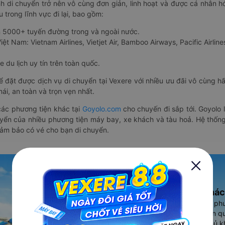
nh di chuyển trở nên vô cùng đơn giản, linh hoạt và được cá nhân h
 trong lĩnh vực đi lại, bao gồm:
n 5000+ tuyến đường trong và ngoài nước.
ệt Nam: Vietnam Airlines, Vietjet Air, Bamboo Airways, Pacific Airlines
 du lịch uy tín trên toàn quốc.
thể đặt được dịch vụ di chuyển tại Vexere với nhiều ưu đãi vô cùng 
i, an toàn và trọn vẹn nhất.
ác phương tiện khác tại
Goyolo.com
cho chuyến đi sắp tới. Goyolo
huyển của nhiều phương tiện máy bay, xe khách và tàu hoả. Hệ thống
đảm bảo có vé cho bạn di chuyển.
Ứng dụng đặt vé Xe khác
Vexere - ứng dụng đặt vé đa ph
cao, 5000+ tuyến đường toàn qu
vụ thuê xe máy, xe du lịch phủ k