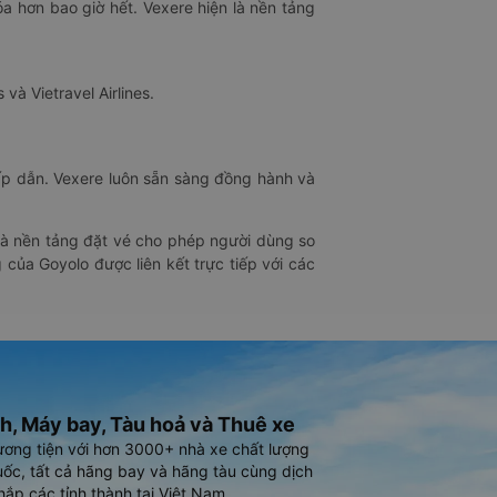
óa hơn bao giờ hết. Vexere hiện là nền tảng
 và Vietravel Airlines.
hấp dẫn. Vexere luôn sẵn sàng đồng hành và
 là nền tảng đặt vé cho phép người dùng so
 của Goyolo được liên kết trực tiếp với các
h, Máy bay, Tàu hoả và Thuê xe
ương tiện với hơn 3000+ nhà xe chất lượng
ốc, tất cả hãng bay và hãng tàu cùng dịch
hắp các tỉnh thành tại Việt Nam.