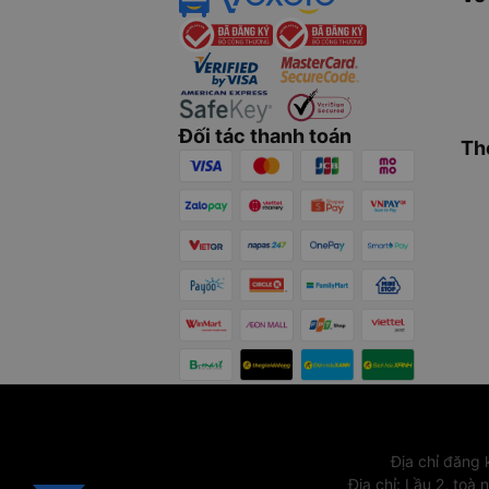
Đối tác thanh toán
Th
Địa chỉ đăng
Địa chỉ
:
Lầu 2, toà 