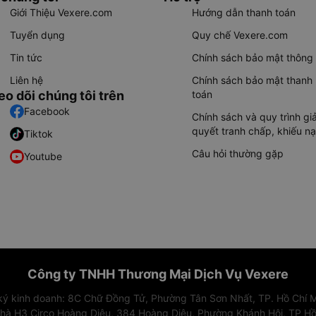
Giới Thiệu Vexere.com
Hướng dẫn thanh toán
Tuyển dụng
Quy chế Vexere.com
Tin tức
Chính sách bảo mật thông 
Liên hệ
Chính sách bảo mật thanh
eo dõi chúng tôi trên
toán
Facebook
Chính sách và quy trình giả
quyết tranh chấp, khiếu nạ
Tiktok
Câu hỏi thường gặp
Youtube
Công ty TNHH Thương Mại Dịch Vụ Vexere
 ký kinh doanh: 8C Chữ Đồng Tử, Phường Tân Sơn Nhất, TP. Hồ Chí M
nhà H3 Circo Hoàng Diệu, 384 Hoàng Diệu, Phường Khánh Hội, TP Hồ