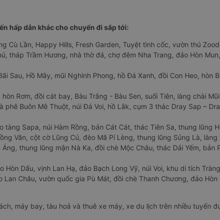
n hấp dẫn khác cho chuyến đi sắp tới:
ng Cù Lần, Happy Hills, Fresh Garden, Tuyệt tình cốc, vườn thú Zoodo
Phú, tháp Trầm Hương, nhà thờ đá, chợ đêm Nha Trang, đảo Hòn Mun,
Bãi Sau, Hồ Mây, mũi Nghinh Phong, hồ Đá Xanh, đồi Con Heo, hòn B
 hòn Rơm, đồi cát bay, Bàu Trắng - Bàu Sen, suối Tiên, làng chài Mũi
à phê Buôn Mê Thuột, núi Đá Voi, hồ Lắk, cụm 3 thác Dray Sap – Dra
o tàng Sapa, núi Hàm Rồng, bản Cát Cát, thác Tiên Sa, thung lũng 
ng Văn, cột cờ Lũng Cú, đèo Mã Pí Lèng, thung lũng Sủng Là, làng 
Áng, thung lũng mận Nà Ka, đồi chè Mộc Châu, thác Dải Yếm, bản P
o Hòn Dấu, vịnh Lan Hạ, đảo Bạch Long Vỹ, núi Voi, khu di tích Tràng
ảo Lan Châu, vườn quốc gia Pù Mát, đồi chè Thanh Chương, đảo Hò
hách, máy bay, tàu hoả và thuê xe máy, xe du lịch trên nhiều tuyến 