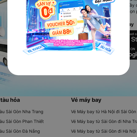
Ứng dụng hiển thị thông tin đầy 
người dùng so sánh và lựa chọn 
chóng và phù hợp nhất.
Tải ứng dụng Vexere ngay
 tàu hỏa
Vé máy bay
tàu Sài Gòn Nha Trang
Vé Máy bay từ Hà Nội đi Sài Gòn
tàu Sài Gòn Phan Thiết
Vé Máy bay từ Sài Gòn đi Nha T
tàu Sài Gòn Đà Nẵng
Vé Máy bay từ Sài Gòn đi Hà Nội