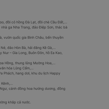
o, đồi cỏ hồng Đà Lạt, đồi chè Cầu Đất,...
 nhà ga Nha Trang, đảo Điệp Sơn, thác bà
à, vườn quốc gia Bình Châu, bến thuyền
 Né, đảo Hòn Bà, hải đăng Kê Gà,...
y Nur – Gia Long, Buôn Đôn, hồ Ea Kao,
Hoa Hồng, thung lũng Mường Hoa,...
văn hóa Lũng Cẩm,...
a Phách, hang dơi, khu du lịch Happy
 Kênh,...
n Ngư, cánh đồng hoa hướng dương, đồng
đường khắp cả nước.