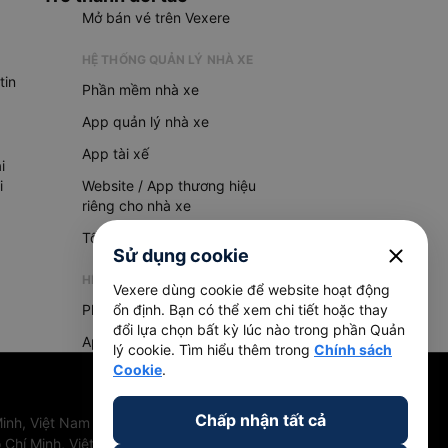
Mở bán vé trên Vexere
HỆ THỐNG QUẢN LÝ NHÀ XE
tin
Phần mềm nhà xe
App quản lý nhà xe
App tài xế
i
i
Website / App thương hiệu
riêng cho nhà xe
Tổng đài AI
close
Sử dụng cookie
HỆ THỐNG QUẢN LÝ HÀNG HOÁ
Vexere dùng cookie để website hoạt động
Phần mềm quản lý hàng hoá
ổn định. Bạn có thể xem chi tiết hoặc thay
đổi lựa chọn bất kỳ lúc nào trong phần Quản
App quản lý hàng hoá
lý cookie. Tìm hiểu thêm trong
Chính sách
Cookie
.
Chấp nhận tất cả
inh, Việt Nam
 Chí Minh, Việt Nam