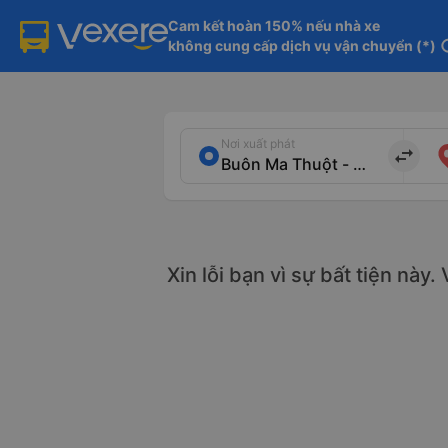
Cam kết hoàn 150% nếu nhà xe

không cung cấp dịch vụ vận chuyển (*)
in
Nơi xuất phát
import_export
Xin lỗi bạn vì sự bất tiện này