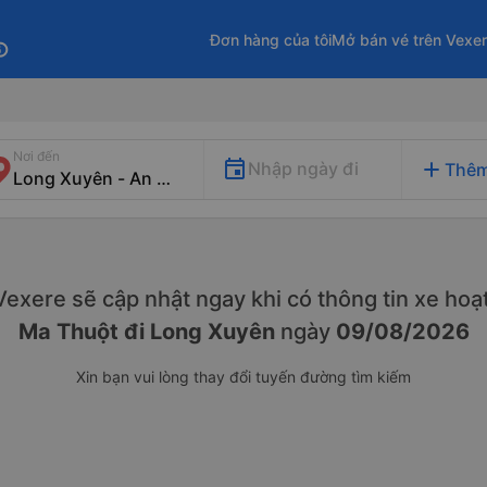
Đơn hàng của tôi
Mở bán vé trên Vexe
fo
Nơi đến
add
Nhập ngày đi
Thêm
. Vexere sẽ cập nhật ngay khi có thông tin xe
hoạt
Ma Thuột đi Long Xuyên
ngày
09/08/2026
Xin bạn vui lòng thay đổi tuyến đường tìm kiếm