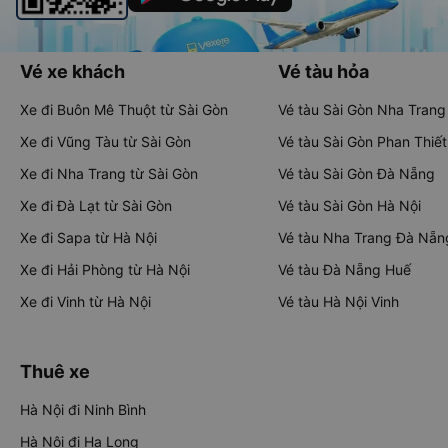
Vé xe khách
Vé tàu hỏa
Xe đi Buôn Mê Thuột từ Sài Gòn
Vé tàu Sài Gòn Nha Trang
Xe đi Vũng Tàu từ Sài Gòn
Vé tàu Sài Gòn Phan Thiết
Xe đi Nha Trang từ Sài Gòn
Vé tàu Sài Gòn Đà Nẵng
Xe đi Đà Lạt từ Sài Gòn
Vé tàu Sài Gòn Hà Nội
Xe đi Sapa từ Hà Nội
Vé tàu Nha Trang Đà Nẵn
Xe đi Hải Phòng từ Hà Nội
Vé tàu Đà Nẵng Huế
Xe đi Vinh từ Hà Nội
Vé tàu Hà Nội Vinh
Thuê xe
Hà Nội đi Ninh Bình
Hà Nội đi Hạ Long