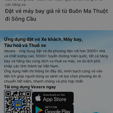
các hãng xe.
Đặt vé máy bay giá rẻ từ Buôn Ma Thuột
đi Sông Cầu
Ứng dụng đặt vé Xe khách, Máy bay,
Tàu hoả và Thuê xe
Vexere - ứng dụng đặt vé đa phương tiện với hơn 3000+ nhà
xe chất lượng cao, 5000+ tuyến đường toàn quốc, tất cả hãng
bay và hãng tàu cùng dịch vụ thuê xe máy, xe du lịch phủ
khắp các tỉnh thành tại Việt Nam.
Ứng dụng hiển thị thông tin đầy đủ, minh bạch cùng vô vàn
tiện ích giúp người dùng so sánh và lựa chọn phương án di
chuyển tiết kiệm, nhanh chóng và phù hợp nhất.
Tải ứng dụng Vexere ngay