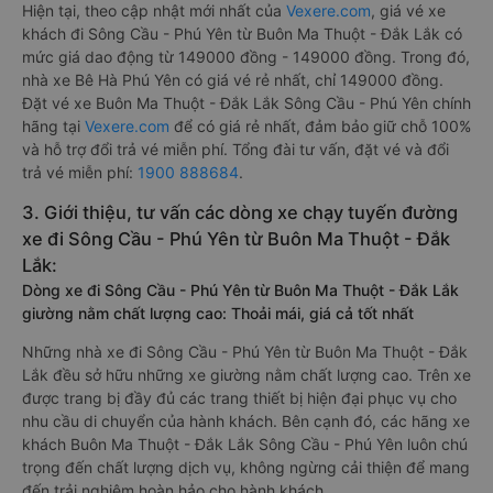
Hiện tại, theo cập nhật mới nhất của
Vexere.com
, giá vé xe
khách đi Sông Cầu - Phú Yên từ Buôn Ma Thuột - Đắk Lắk có
mức giá dao động từ 149000 đồng - 149000 đồng. Trong đó,
nhà xe Bê Hà Phú Yên có giá vé rẻ nhất, chỉ 149000 đồng.
Đặt vé xe Buôn Ma Thuột - Đắk Lắk Sông Cầu - Phú Yên chính
hãng tại
Vexere.com
để có giá rẻ nhất, đảm bảo giữ chỗ 100%
và hỗ trợ đổi trả vé miễn phí. Tổng đài tư vấn, đặt vé và đổi
trả vé miễn phí:
1900 888684
.
3. Giới thiệu, tư vấn các dòng xe chạy tuyến đường
xe đi Sông Cầu - Phú Yên từ Buôn Ma Thuột - Đắk
Lắk:
Dòng xe đi Sông Cầu - Phú Yên từ Buôn Ma Thuột - Đắk Lắk
giường nằm chất lượng cao: Thoải mái, giá cả tốt nhất
Những nhà xe đi Sông Cầu - Phú Yên từ Buôn Ma Thuột - Đắk
Lắk đều sở hữu những xe giường nằm chất lượng cao. Trên xe
được trang bị đầy đủ các trang thiết bị hiện đại phục vụ cho
nhu cầu di chuyển của hành khách. Bên cạnh đó, các hãng xe
khách Buôn Ma Thuột - Đắk Lắk Sông Cầu - Phú Yên luôn chú
trọng đến chất lượng dịch vụ, không ngừng cải thiện để mang
đến trải nghiệm hoàn hảo cho hành khách.