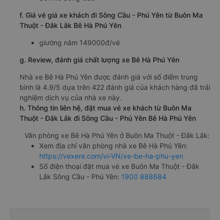
f. Giá vé giá xe khách đi Sông Cầu - Phú Yên từ Buôn Ma
Thuột - Đắk Lắk Bê Hà Phú Yên
giường nằm 149000đ/vé
g. Review, đánh giá chất lượng xe Bê Hà Phú Yên
Nhà xe Bê Hà Phú Yên được đánh giá với số điểm trung
bình là 4.9/5 dựa trên 422 đánh giá của khách hàng đã trải
nghiệm dịch vụ của nhà xe này.
h. Thông tin liên hệ, đặt mua vé xe khách từ Buôn Ma
Thuột - Đắk Lắk đi Sông Cầu - Phú Yên Bê Hà Phú Yên
Văn phòng xe Bê Hà Phú Yên ở Buôn Ma Thuột - Đắk Lắk:
Xem địa chỉ văn phòng nhà xe Bê Hà Phú Yên:
https://vexere.com/vi-VN/xe-be-ha-phu-yen
Số điện thoại đặt mua vé xe Buôn Ma Thuột - Đắk
Lắk Sông Cầu - Phú Yên:
1900 888684