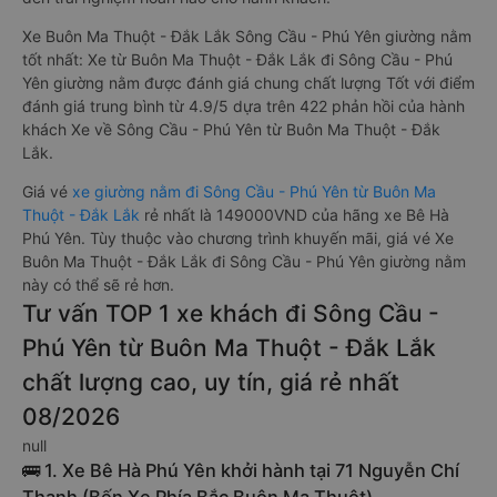
Xe Buôn Ma Thuột - Đắk Lắk Sông Cầu - Phú Yên giường nằm
tốt nhất: Xe từ Buôn Ma Thuột - Đắk Lắk đi Sông Cầu - Phú
Yên giường nằm được đánh giá chung chất lượng Tốt với điểm
đánh giá trung bình từ 4.9/5 dựa trên 422 phản hồi của hành
khách Xe về Sông Cầu - Phú Yên từ Buôn Ma Thuột - Đắk
Lắk.
Giá vé
xe giường nằm đi Sông Cầu - Phú Yên từ Buôn Ma
Thuột - Đắk Lắk
rẻ nhất là 149000VND của hãng xe Bê Hà
Phú Yên. Tùy thuộc vào chương trình khuyến mãi, giá vé Xe
Buôn Ma Thuột - Đắk Lắk đi Sông Cầu - Phú Yên giường nằm
này có thể sẽ rẻ hơn.
Tư vấn TOP 1 xe khách đi Sông Cầu -
Phú Yên từ Buôn Ma Thuột - Đắk Lắk
chất lượng cao, uy tín, giá rẻ nhất
08/2026
null
🚌 1. Xe Bê Hà Phú Yên khởi hành tại 71 Nguyễn Chí