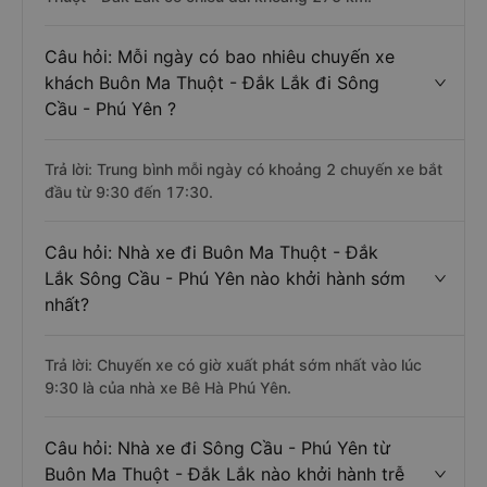
Câu hỏi: Mỗi ngày có bao nhiêu chuyến xe
khách Buôn Ma Thuột - Đắk Lắk đi Sông
Cầu - Phú Yên ?
Trả lời: Trung bình mỗi ngày có khoảng 2 chuyến xe bắt
đầu từ 9:30 đến 17:30.
Câu hỏi: Nhà xe đi Buôn Ma Thuột - Đắk
Lắk Sông Cầu - Phú Yên nào khởi hành sớm
nhất?
Trả lời: Chuyến xe có giờ xuất phát sớm nhất vào lúc
9:30 là của nhà xe Bê Hà Phú Yên.
Câu hỏi: Nhà xe đi Sông Cầu - Phú Yên từ
Buôn Ma Thuột - Đắk Lắk nào khởi hành trễ