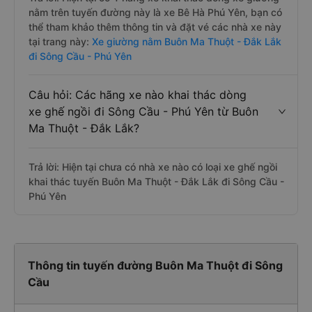
nằm trên tuyến đường này là xe Bê Hà Phú Yên, bạn có
thể tham khảo thêm thông tin và đặt vé các nhà xe này
tại trang này:
Xe giường nằm Buôn Ma Thuột - Đắk Lắk
đi Sông Cầu - Phú Yên
Câu hỏi: Các hãng xe nào khai thác dòng
xe ghế ngồi đi Sông Cầu - Phú Yên từ Buôn
Ma Thuột - Đắk Lắk?
Trả lời: Hiện tại chưa có nhà xe nào có loại xe ghế ngồi
khai thác tuyến Buôn Ma Thuột - Đắk Lắk đi Sông Cầu -
Phú Yên
Thông tin tuyến đường Buôn Ma Thuột đi Sông
Cầu