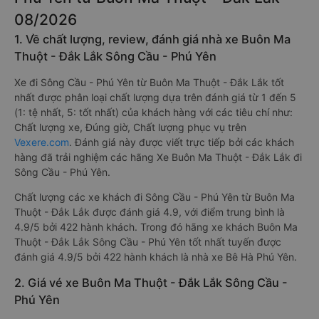
08/2026
1. Về chất lượng, review, đánh giá nhà xe Buôn Ma
Thuột - Đắk Lắk Sông Cầu - Phú Yên
Xe đi Sông Cầu - Phú Yên từ Buôn Ma Thuột - Đắk Lắk tốt
nhất được phân loại chất lượng dựa trên đánh giá từ 1 đến 5
(1: tệ nhất, 5: tốt nhất) của khách hàng với các tiêu chí như:
Chất lượng xe, Đúng giờ, Chất lượng phục vụ trên
Vexere.com
. Đánh giá này được viết trực tiếp bởi các khách
hàng đã trải nghiệm các hãng Xe Buôn Ma Thuột - Đắk Lắk đi
Sông Cầu - Phú Yên.
Chất lượng các xe khách đi Sông Cầu - Phú Yên từ Buôn Ma
Thuột - Đắk Lắk được đánh giá 4.9, với điểm trung bình là
4.9/5 bởi 422 hành khách. Trong đó hãng xe khách Buôn Ma
Thuột - Đắk Lắk Sông Cầu - Phú Yên tốt nhất tuyến được
đánh giá 4.9/5 bởi 422 hành khách là nhà xe Bê Hà Phú Yên.
2. Giá vé xe Buôn Ma Thuột - Đắk Lắk Sông Cầu -
Phú Yên