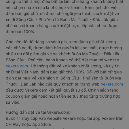
cũng có thể là một điều bất lợi làm cho hàng khách không biết
nên chọn nhà xe nào là phù hợp với mình. Bên cạnh đó, việc
đảm bảo giữ chỗ, có được chỗ ngồi yêu thích sau khi đặt vé
xe đi Sông Cầu - Phú Yên từ Buôn Ma Thuột - Đắk Lắk giữa
nhà xe với khách hàng sau khi đặt trực tiếp vẫn chưa được
đảm bảo 100%.
Cho nên để dễ dàng so sánh giá, xem đánh giá chất lượng
các nhà xe đi, được đảm bảo quyền lợi cao nhất, được hưởng
nhiều ưu đãi giảm giá vé xe khách Buôn Ma Thuột - Đắk Lắk
Sông Cầu - Phú Yên, hành khách có thể đặt mua tại website
Vexere.com
- Hệ thống đặt vé xe khách chất lượng, và uy tín
nhất tại Việt Nam, đảm bảo giữ chỗ 100%. Đối với bất cứ giao
dịch đặt mua vé xe khách đi Sông Cầu - Phú Yên từ Buôn Ma
Thuột - Đắk Lắk nào của quý khách tại trang web
Vexere.com
đều được Vexere cam kết giải quyết sự cố. Chính sách tặng
coupon giảm giá hoặc hoàn tiền sẽ tùy theo từng trường hợp
sự việc.
Hướng dẫn đặt vé tại Vexere.com:
Bước 1: Truy cập vào website Vexere hoặc tải app Vexere trên
CH Play hoặc App Store.