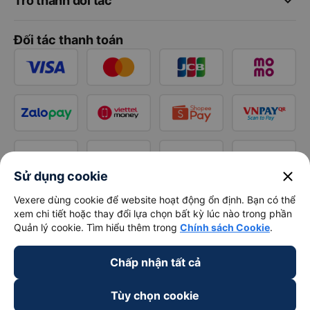
keyboard_arrow_down
Trở thành đối tác
Đối tác thanh toán
close
Sử dụng cookie
Vexere dùng cookie để website hoạt động ổn định. Bạn có thể
xem chi tiết hoặc thay đổi lựa chọn bất kỳ lúc nào trong phần
Quản lý cookie. Tìm hiểu thêm trong
Chính sách Cookie
.
Chấp nhận tất cả
Tùy chọn cookie