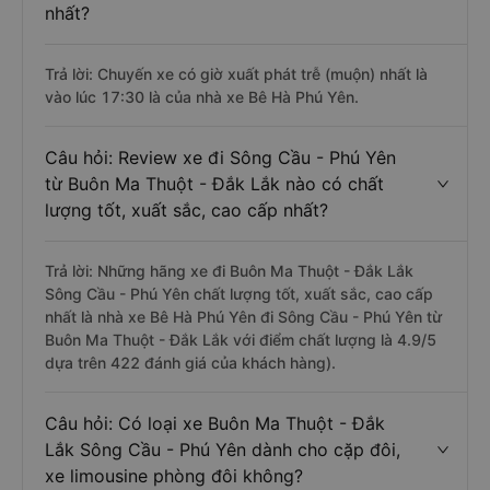
nhất?
Trả lời: Chuyến xe có giờ xuất phát trễ (muộn) nhất là
vào lúc 17:30 là của nhà xe Bê Hà Phú Yên.
Câu hỏi: Review xe đi Sông Cầu - Phú Yên
từ Buôn Ma Thuột - Đắk Lắk nào có chất
lượng tốt, xuất sắc, cao cấp nhất?
Trả lời: Những hãng xe đi Buôn Ma Thuột - Đắk Lắk
Sông Cầu - Phú Yên chất lượng tốt, xuất sắc, cao cấp
nhất là nhà xe Bê Hà Phú Yên đi Sông Cầu - Phú Yên từ
Buôn Ma Thuột - Đắk Lắk với điểm chất lượng là 4.9/5
dựa trên 422 đánh giá của khách hàng).
Câu hỏi: Có loại xe Buôn Ma Thuột - Đắk
Lắk Sông Cầu - Phú Yên dành cho cặp đôi,
xe limousine phòng đôi không?