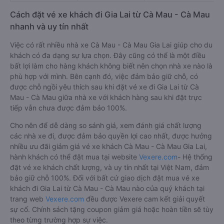
Cách đặt vé xe khách đi Gia Lai từ Cà Mau - Cà Mau
nhanh và uy tín nhất
Việc có rất nhiều nhà xe Cà Mau - Cà Mau Gia Lai giúp cho du
khách có đa dạng sự lựa chọn. Đây cũng có thể là một điều
bất lợi làm cho hàng khách không biết nên chọn nhà xe nào là
phù hợp với mình. Bên cạnh đó, việc đảm bảo giữ chỗ, có
được chỗ ngồi yêu thích sau khi đặt vé xe đi Gia Lai từ Cà
Mau - Cà Mau giữa nhà xe với khách hàng sau khi đặt trực
tiếp vẫn chưa được đảm bảo 100%.
Cho nên để dễ dàng so sánh giá, xem đánh giá chất lượng
các nhà xe đi, được đảm bảo quyền lợi cao nhất, được hưởng
nhiều ưu đãi giảm giá vé xe khách Cà Mau - Cà Mau Gia Lai,
hành khách có thể đặt mua tại website
Vexere.com
- Hệ thống
đặt vé xe khách chất lượng, và uy tín nhất tại Việt Nam, đảm
bảo giữ chỗ 100%. Đối với bất cứ giao dịch đặt mua vé xe
khách đi Gia Lai từ Cà Mau - Cà Mau nào của quý khách tại
trang web
Vexere.com
đều được Vexere cam kết giải quyết
sự cố. Chính sách tặng coupon giảm giá hoặc hoàn tiền sẽ tùy
theo từng trường hợp sự việc.