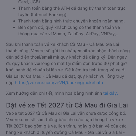
Card, JCB).
Thanh toán bằng thẻ ATM đã đăng ký thanh toán trực
tuyến (Internet Banking).
Thanh toán bằng hình thức chuyển khoản ngân hàng.
Bên cạnh đó, quý khách cũng có thể thanh toán vé
thông qua các ví Momo, ZaloPay, AirPay, VNPay,…
Sau khi thanh toán vé xe khách Cà Mau - Cà Mau Gia Lai
thành công, Vexere sẽ gửi tin nhắn/email xác nhận thành công
đến số điện thoại/email mà quý khách đã đăng ký. Đến ngày
đi, quý khách vui lòng có mặt tại điểm đón trước 30 phút giờ
khởi hành để chuẩn bị lên xe. Để kiểm tra tình trạng vé xe đi
Gia Lai từ Cà Mau - Cà Mau đã đặt, quý khách vui lòng truy
cập
https://vexere.com/vi-VN/booking/ticketinfo
Xem hướng dẫn chi tiết, minh họa bằng hình ảnh
tại đây.
Đặt vé xe Tết 2027 từ Cà Mau đi Gia Lai
Vé xe tết 2027 từ Cà Mau đi Gia Lai vẫn chưa được công bố.
Vexere.com sẽ sớm thông báo cho các bạn thông tin vé xe
Tết 2027 bao gồm giá vé, lịch trình, ngày giờ bán vé của các
hãng xe khách đi tuyến đường Cà Mau - Gia Lai và Gia Lai -