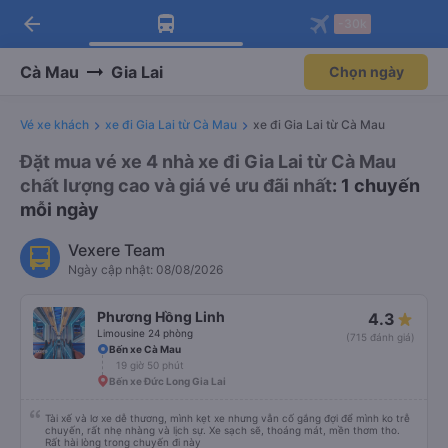
arrow_back
Tải app Vexere ngay!
Tải app Vexere
-30k
Mở app
Mở app
Nhận ưu đãi thành viên độc
-30k/ghế khi đặt vé máy bay qua
quyền
app
Cà Mau
Gia Lai
Chọn ngày
Vé xe khách
xe đi Gia Lai từ Cà Mau
xe đi Gia Lai từ Cà Mau
Đặt mua vé xe 4 nhà xe đi Gia Lai từ Cà Mau
chất lượng cao và giá vé ưu đãi nhất
: 1 chuyến
mỗi ngày
Vexere Team
Ngày cập nhật: 08/08/2026
Phương Hồng Linh
4.3
Limousine 24 phòng
(715 đánh giá)
Bến xe Cà Mau
19 giờ 50 phút
Bến xe Đức Long Gia Lai
Tài xế và lơ xe dễ thương, mình kẹt xe nhưng vẫn cố gắng đợi để mình ko trễ
chuyến, rất nhẹ nhàng và lịch sự. Xe sạch sẽ, thoáng mát, mền thơm tho.
Rất hài lòng trong chuyến đi này