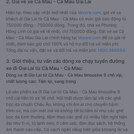
2. Giá vé xe Cà Mau - Cà Mau Gia Lai
Hiện tại, theo cập nhật mới nhất của
Vexere.com
, giá vé xe
khách đi Gia Lai từ Cà Mau - Cà Mau có mức giá dao động từ
750000 đồng - 750000 đồng. Trong đó, nhà xe Phương
Hồng Linh có giá vé rẻ nhất, chỉ 750000 đồng. Đặt vé xe Cà
Mau - Cà Mau Gia Lai chính hãng tại
Vexere.com
để có giá rẻ
nhất, đảm bảo giữ chỗ 100% và hỗ trợ đổi trả vé miễn phí.
Tổng đài tư vấn, đặt vé và đổi trả vé miễn phí:
1900 888684
.
3. Giới thiệu, tư vấn các dòng xe chạy tuyến đường
xe đi Gia Lai từ Cà Mau - Cà Mau:
Dòng xe đi Gia Lai từ Cà Mau - Cà Mau limousine 9 chỗ vip,
chất lượng cao: Tiện lợi, sang trọng
Là sản phẩm xe đi Gia Lai từ Cà Mau - Cà Mau limousine 9
chỗ cải tiến từ xe 16 chỗ. Nội thất được làm lại với các ghế
bọc da chuẩn Châu Âu, không chỉ êm ái cho chuyến hành
trình xa, mà còn mát mẻ và không hề bị hầm bí như các ghế
bọc da bình thường. Kèm theo các ghế có nhiều tiện nghi hiện
đại như ti-vi, tủ lạnh mini, ổ cắm usb, đèn đọc sách, hệ thống
âm thanh cao cấp. Có vách ngăn riêng biệt giữa khoang lái và