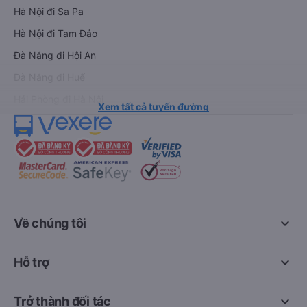
Hà Nội đi Sa Pa
Hà Nội đi Tam Đảo
Đà Nẵng đi Hội An
Đà Nẵng đi Huế
Hải Phòng đi Hà Nội
Xem tất cả tuyến đường
keyboard_arrow_down
Về chúng tôi
keyboard_arrow_down
Hỗ trợ
keyboard_arrow_down
Trở thành đối tác