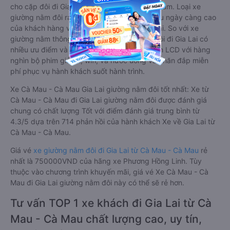
cho cặp đôi đi Gia Lai mới xuất hiện tại Việt Nam. Loại xe
giường nằm đôi ra đời nhằm đáp ứng yêu cầu ngày càng cao
của khách hàng về chất lượng dịch vụ vận tải. So với xe
giường nằm thông thường, xe giường nằm đôi đi Gia Lai có
nhiều ưu điểm và tiện nghi vượt trội. Màn hình LCD với hàng
nghìn bộ phim giải trí, wifi, và nước uống và chăn đắp miễn
phí phục vụ hành khách suốt hành trình.
Xe Cà Mau - Cà Mau Gia Lai giường nằm đôi tốt nhất: Xe từ
Cà Mau - Cà Mau đi Gia Lai giường nằm đôi được đánh giá
chung có chất lượng Tốt với điểm đánh giá trung bình từ
4.3/5 dựa trên 714 phản hồi của hành khách Xe về Gia Lai từ
Cà Mau - Cà Mau.
Giá vé
xe giường nằm đôi đi Gia Lai từ Cà Mau - Cà Mau
rẻ
nhất là 750000VND của hãng xe Phương Hồng Linh. Tùy
thuộc vào chương trình khuyến mãi, giá vé Xe Cà Mau - Cà
Mau đi Gia Lai giường nằm đôi này có thể sẽ rẻ hơn.
Tư vấn TOP 1 xe khách đi Gia Lai từ Cà
Mau - Cà Mau chất lượng cao, uy tín,