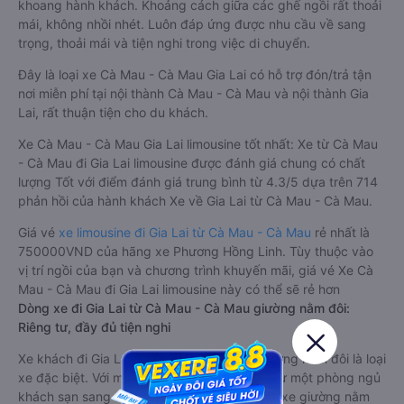
khoang hành khách. Khoảng cách giữa các ghế ngồi rất thoải
mái, không nhồi nhét. Luôn đáp ứng được nhu cầu về sang
trọng, thoải mái và tiện nghi trong việc di chuyển.
Đây là loại xe Cà Mau - Cà Mau Gia Lai có hỗ trợ đón/trả tận
nơi miễn phí tại nội thành Cà Mau - Cà Mau và nội thành Gia
Lai, rất thuận tiện cho du khách.
Xe Cà Mau - Cà Mau Gia Lai limousine tốt nhất: Xe từ Cà Mau
- Cà Mau đi Gia Lai limousine được đánh giá chung có chất
lượng Tốt với điểm đánh giá trung bình từ 4.3/5 dựa trên 714
phản hồi của hành khách Xe về Gia Lai từ Cà Mau - Cà Mau.
Giá vé
xe limousine đi Gia Lai từ Cà Mau - Cà Mau
rẻ nhất là
750000VND của hãng xe Phương Hồng Linh. Tùy thuộc vào
vị trí ngồi của bạn và chương trình khuyến mãi, giá vé Xe Cà
Mau - Cà Mau đi Gia Lai limousine này có thể sẽ rẻ hơn
Dòng xe đi Gia Lai từ Cà Mau - Cà Mau giường nằm đôi:
Riêng tư, đầy đủ tiện nghi
Xe khách đi Gia Lai từ Cà Mau - Cà Mau giường nằm đôi là loại
xe đặc biệt. Với mỗi giường được thiết kế như một phòng ngủ
khách sạn sang trọng, hiện đại. Đây là dòng xe giường nằm