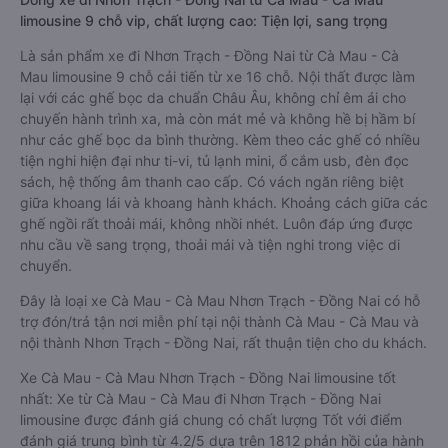
limousine 9 chỗ vip, chất lượng cao: Tiện lợi, sang trọng
Là sản phẩm xe đi Nhơn Trạch - Đồng Nai từ Cà Mau - Cà
Mau limousine 9 chỗ cải tiến từ xe 16 chỗ. Nội thất được làm
lại với các ghế bọc da chuẩn Châu Âu, không chỉ êm ái cho
chuyến hành trình xa, mà còn mát mẻ và không hề bị hầm bí
như các ghế bọc da bình thường. Kèm theo các ghế có nhiều
tiện nghi hiện đại như ti-vi, tủ lạnh mini, ổ cắm usb, đèn đọc
sách, hệ thống âm thanh cao cấp. Có vách ngăn riêng biệt
giữa khoang lái và khoang hành khách. Khoảng cách giữa các
ghế ngồi rất thoải mái, không nhồi nhét. Luôn đáp ứng được
nhu cầu về sang trọng, thoải mái và tiện nghi trong việc di
chuyển.
Đây là loại xe Cà Mau - Cà Mau Nhơn Trạch - Đồng Nai có hỗ
trợ đón/trả tận nơi miễn phí tại nội thành Cà Mau - Cà Mau và
nội thành Nhơn Trạch - Đồng Nai, rất thuận tiện cho du khách.
Xe Cà Mau - Cà Mau Nhơn Trạch - Đồng Nai limousine tốt
nhất: Xe từ Cà Mau - Cà Mau đi Nhơn Trạch - Đồng Nai
limousine được đánh giá chung có chất lượng Tốt với điểm
đánh giá trung bình từ 4.2/5 dựa trên 1812 phản hồi của hành