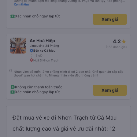
Đường xa muôn dặm mà lòng chẳng vướng lo. Phục vụ tận tụy, tác phong
nghiêm cẩn, hiếm thấy giữa thời buổi kim tiền vội vã. Xã hội loạn đạo. Xin gửi
Xem thêm
lời tán dương chân thành, kính chúc nhà xe ngày một hưng thịnh, vạn lộ bình
an.”
Xác nhận chỗ ngay lập tức
Xem giá
An Hoà Hiệp
4.2
Limousine 24 Phòng
(163 đánh giá)
Bến xe Cà Mau
9 giờ
Ngã 3 Nhơn Trạch
Nhân viên dễ mến. 2 vợ chồng mình đi có 2 con nhỏ. Ghé quán ăn sắp xếp
thpwif gian hơi chậm tí. Nhưng nhân viên đều thông cảm!
Không cần thanh toán trước
Xem giá
Xác nhận chỗ ngay lập tức
Đặt mua vé xe đi Nhơn Trạch từ Cà Mau
chất lượng cao và giá vé ưu đãi nhất: 12