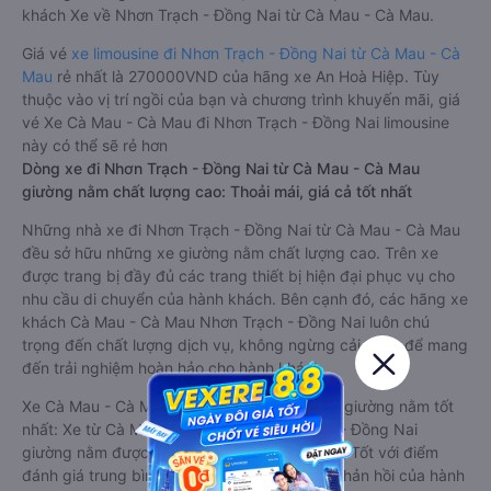
khách Xe về Nhơn Trạch - Đồng Nai từ Cà Mau - Cà Mau.
Giá vé
xe limousine đi Nhơn Trạch - Đồng Nai từ Cà Mau - Cà
Mau
rẻ nhất là 270000VND của hãng xe An Hoà Hiệp. Tùy
thuộc vào vị trí ngồi của bạn và chương trình khuyến mãi, giá
vé Xe Cà Mau - Cà Mau đi Nhơn Trạch - Đồng Nai limousine
này có thể sẽ rẻ hơn
Dòng xe đi Nhơn Trạch - Đồng Nai từ Cà Mau - Cà Mau
giường nằm chất lượng cao: Thoải mái, giá cả tốt nhất
Những nhà xe đi Nhơn Trạch - Đồng Nai từ Cà Mau - Cà Mau
đều sở hữu những xe giường nằm chất lượng cao. Trên xe
được trang bị đầy đủ các trang thiết bị hiện đại phục vụ cho
nhu cầu di chuyển của hành khách. Bên cạnh đó, các hãng xe
khách Cà Mau - Cà Mau Nhơn Trạch - Đồng Nai luôn chú
trọng đến chất lượng dịch vụ, không ngừng cải thiện để mang
đến trải nghiệm hoàn hảo cho hành khách.
Xe Cà Mau - Cà Mau Nhơn Trạch - Đồng Nai giường nằm tốt
nhất: Xe từ Cà Mau - Cà Mau đi Nhơn Trạch - Đồng Nai
giường nằm được đánh giá chung chất lượng Tốt với điểm
đánh giá trung bình từ 4.2/5 dựa trên 1812 phản hồi của hành