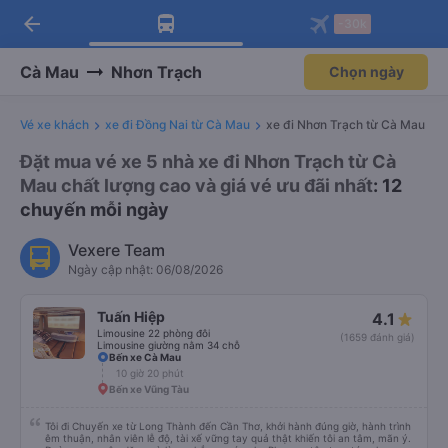
arrow_back
Tải app Vexere ngay!
Tải app Vexere
-30k
Mở app
Mở app
Nhận ưu đãi thành viên độc
-30k/ghế khi đặt vé máy bay qua
quyền
app
Cà Mau
Nhơn Trạch
Chọn ngày
Vé xe khách
xe đi Đồng Nai từ Cà Mau
xe đi Nhơn Trạch từ Cà Mau
Đặt mua vé xe 5 nhà xe đi Nhơn Trạch từ Cà
Mau chất lượng cao và giá vé ưu đãi nhất
: 12
chuyến mỗi ngày
Vexere Team
Ngày cập nhật: 06/08/2026
Tuấn Hiệp
4.1
Limousine 22 phòng đôi
(1659 đánh giá)
Limousine giường nằm 34 chỗ
Bến xe Cà Mau
10 giờ 20 phút
Bến xe Vũng Tàu
Tôi đi Chuyến xe từ Long Thành đến Cần Thơ, khởi hành đúng giờ, hành trình
êm thuận, nhân viên lễ độ, tài xế vững tay quả thật khiến tôi an tâm, mãn ý.