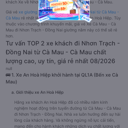
khách Xe về Nhơn Trạch - Đồng Nai từ Cà Mau - Cà Mau.
Giá vé
xe giường nằm đi Nhơn Trạch - Đồng Nai từ Cà Mau -
Cà Mau
rẻ nhất là 270000VND của hãng xe An Hoà Hiệp. Tùy
thuộc vào chương trình khuyến mãi, giá vé Xe Cà Mau - Cà
Mau đi Nhơn Trạch - Đồng Nai giường nằm này có thể sẽ rẻ
hơn.
Tư vấn TOP 2 xe khách đi Nhơn Trạch -
Đồng Nai từ Cà Mau - Cà Mau chất
lượng cao, uy tín, giá rẻ nhất 08/2026
null
🚌 1. Xe An Hoà Hiệp khởi hành tại QL1A (Bến xe Cà
Mau)
a. Giới thiệu xe An Hoà Hiệp
Hãng xe khách An Hoà Hiệp đã có nhiều năm kinh
nghiệm hoạt động trên tuyến đường từ Cà Mau - Cà Mau
đi Nhơn Trạch - Đồng Nai. Nhà xe luôn hướng đến sự hài
lòng của khách hàng. Và không ngừng nỗ lực cải tiến,
mang đến cho hành khách những dịch vụ chất lượng với