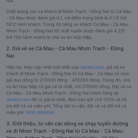
Nai.
Chất lượng các xe khách đi Nhơn Trạch - Đồng Nai từ Cà Mau
- Cà Mau được đánh giá 4.1, với điểm trung bình là 4.1/5 bởi
1812 hành khách. Trong đó hãng xe khách Cà Mau - Cà Mau
Nhơn Trạch - Đồng Nai tốt nhất tuyến được đánh giá 4.2/5
bởi 156 hành khách là nhà xe An Hoà Hiệp.
2. Giá vé xe Cà Mau - Cà Mau Nhơn Trạch - Đồng
Nai
Hiện tại, theo cập nhật mới nhất của
Vexere.com
, giá vé xe
khách đi Nhơn Trạch - Đồng Nai từ Cà Mau - Cà Mau có mức
giá dao động từ 270000 đồng - 470000 đồng. Trong đó, nhà
xe An Hoà Hiệp có giá vé rẻ nhất, chỉ 270000 đồng. Đặt vé xe
Cà Mau - Cà Mau Nhơn Trạch - Đồng Nai chính hãng tại
Vexere.com
để có giá rẻ nhất, đảm bảo giữ chỗ 100% và hỗ
trợ đổi trả vé miễn phí. Tổng đài tư vấn, đặt vé và đổi trả vé
miễn phí:
1900 888684
.
3. Giới thiệu, tư vấn các dòng xe chạy tuyến đường
xe đi Nhơn Trạch - Đồng Nai từ Cà Mau - Cà Mau:
Dòng xe đi Nhơn Trạch - Đồng Nai từ Cà Mau - Cà Mau