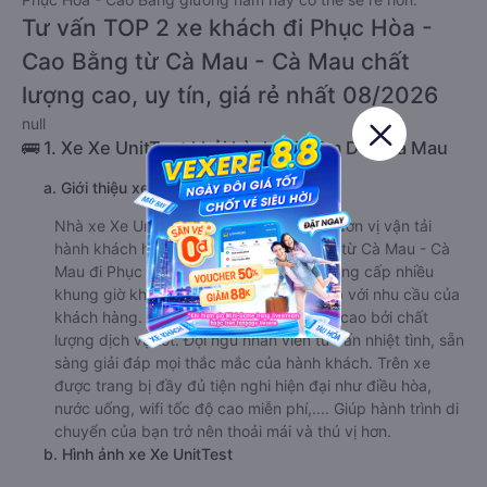
Tư vấn TOP 2 xe khách đi Phục Hòa -
Cao Bằng từ Cà Mau - Cà Mau chất
lượng cao, uy tín, giá rẻ nhất 08/2026
null
🚌 1. Xe Xe UnitTest khởi hành tại Đầm Dơi, Cà Mau
a. Giới thiệu xe Xe UnitTest
Nhà xe Xe UnitTest là một trong những đơn vị vận tải
hành khách hàng đầu trên tuyến đường từ Cà Mau - Cà
Mau đi Phục Hòa - Cao Bằng. Nhà xe cung cấp nhiều
khung giờ khởi hành khác nhau, phù hợp với nhu cầu của
khách hàng. Xe UnitTest được đánh giá cao bởi chất
lượng dịch vụ tốt. Đội ngũ nhân viên tư vấn nhiệt tình, sẵn
sàng giải đáp mọi thắc mắc của hành khách. Trên xe
được trang bị đầy đủ tiện nghi hiện đại như điều hòa,
nước uống, wifi tốc độ cao miễn phí,.... Giúp hành trình di
chuyển của bạn trở nên thoải mái và thú vị hơn.
b. Hình ảnh xe Xe UnitTest