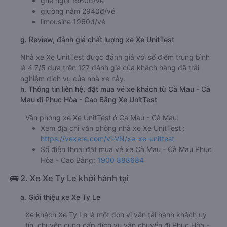
ghế ngồi 1960đ/vé
giường nằm 2940đ/vé
limousine 1960đ/vé
g. Review, đánh giá chất lượng xe Xe UnitTest
Nhà xe Xe UnitTest được đánh giá với số điểm trung bình
là 4.7/5 dựa trên 127 đánh giá của khách hàng đã trải
nghiệm dịch vụ của nhà xe này.
h. Thông tin liên hệ, đặt mua vé xe khách từ Cà Mau - Cà
Mau đi Phục Hòa - Cao Bằng Xe UnitTest
Văn phòng xe Xe UnitTest ở Cà Mau - Cà Mau:
Xem địa chỉ văn phòng nhà xe Xe UnitTest :
https://vexere.com/vi-VN/xe-xe-unittest
Số điện thoại đặt mua vé xe Cà Mau - Cà Mau Phục
Hòa - Cao Bằng:
1900 888684
🚌 2. Xe Xe Ty Le khởi hành tại
a. Giới thiệu xe Xe Ty Le
Xe khách Xe Ty Le là một đơn vị vận tải hành khách uy
tín, chuyên cung cấp dịch vụ vận chuyển đi Phục Hòa -