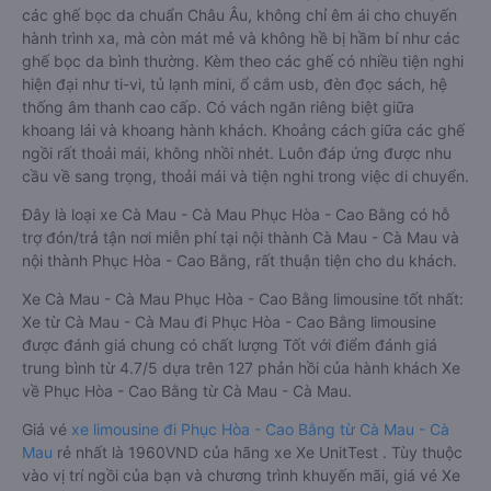
các ghế bọc da chuẩn Châu Âu, không chỉ êm ái cho chuyến
hành trình xa, mà còn mát mẻ và không hề bị hầm bí như các
ghế bọc da bình thường. Kèm theo các ghế có nhiều tiện nghi
hiện đại như ti-vi, tủ lạnh mini, ổ cắm usb, đèn đọc sách, hệ
thống âm thanh cao cấp. Có vách ngăn riêng biệt giữa
khoang lái và khoang hành khách. Khoảng cách giữa các ghế
ngồi rất thoải mái, không nhồi nhét. Luôn đáp ứng được nhu
cầu về sang trọng, thoải mái và tiện nghi trong việc di chuyển.
Đây là loại xe Cà Mau - Cà Mau Phục Hòa - Cao Bằng có hỗ
trợ đón/trả tận nơi miễn phí tại nội thành Cà Mau - Cà Mau và
nội thành Phục Hòa - Cao Bằng, rất thuận tiện cho du khách.
Xe Cà Mau - Cà Mau Phục Hòa - Cao Bằng limousine tốt nhất:
Xe từ Cà Mau - Cà Mau đi Phục Hòa - Cao Bằng limousine
được đánh giá chung có chất lượng Tốt với điểm đánh giá
trung bình từ 4.7/5 dựa trên 127 phản hồi của hành khách Xe
về Phục Hòa - Cao Bằng từ Cà Mau - Cà Mau.
Giá vé
xe limousine đi Phục Hòa - Cao Bằng từ Cà Mau - Cà
Mau
rẻ nhất là 1960VND của hãng xe Xe UnitTest . Tùy thuộc
vào vị trí ngồi của bạn và chương trình khuyến mãi, giá vé Xe