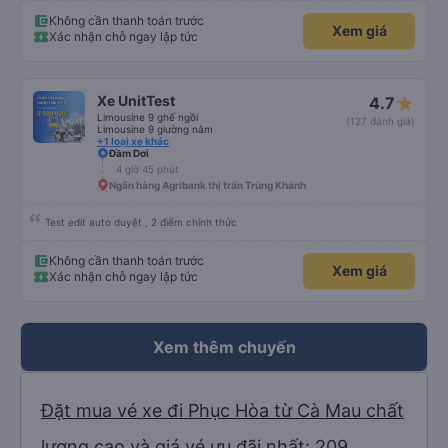
Không cần thanh toán trước
Xem giá
Xác nhận chỗ ngay lập tức
Xe UnitTest
4.7
Limousine 9 ghế ngồi
(127 đánh giá)
Limousine 9 giường nằm
+1 loại xe khác
Đầm Dơi
4 giờ 45 phút
Ngân hàng Agribank thị trấn Trùng Khánh
Test edit auto duyệt , 2 điểm chính thức
Không cần thanh toán trước
Xem giá
Xác nhận chỗ ngay lập tức
Xem thêm chuyến
Đặt mua vé xe đi Phục Hòa từ Cà Mau chất
lượng cao và giá vé ưu đãi nhất: 209