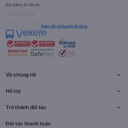
Đà Nẵng đi Hội An
Đà Nẵng đi Huế
Hải Phòng đi Hà Nội
Xem tất cả tuyến đường
keyboard_arrow_down
Về chúng tôi
keyboard_arrow_down
Hỗ trợ
keyboard_arrow_down
Trở thành đối tác
Đối tác thanh toán