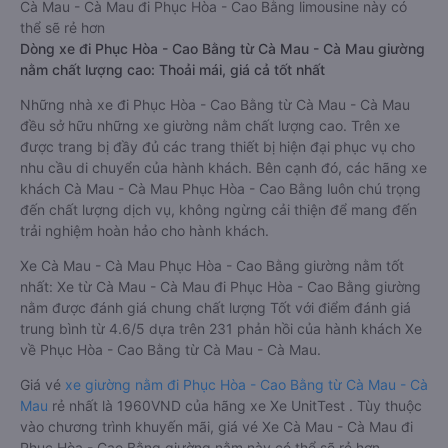
Cà Mau - Cà Mau đi Phục Hòa - Cao Bằng limousine này có
thể sẽ rẻ hơn
Dòng xe đi Phục Hòa - Cao Bằng từ Cà Mau - Cà Mau giường
nằm chất lượng cao: Thoải mái, giá cả tốt nhất
Những nhà xe đi Phục Hòa - Cao Bằng từ Cà Mau - Cà Mau
đều sở hữu những xe giường nằm chất lượng cao. Trên xe
được trang bị đầy đủ các trang thiết bị hiện đại phục vụ cho
nhu cầu di chuyển của hành khách. Bên cạnh đó, các hãng xe
khách Cà Mau - Cà Mau Phục Hòa - Cao Bằng luôn chú trọng
đến chất lượng dịch vụ, không ngừng cải thiện để mang đến
trải nghiệm hoàn hảo cho hành khách.
Xe Cà Mau - Cà Mau Phục Hòa - Cao Bằng giường nằm tốt
nhất: Xe từ Cà Mau - Cà Mau đi Phục Hòa - Cao Bằng giường
nằm được đánh giá chung chất lượng Tốt với điểm đánh giá
trung bình từ 4.6/5 dựa trên 231 phản hồi của hành khách Xe
về Phục Hòa - Cao Bằng từ Cà Mau - Cà Mau.
Giá vé
xe giường nằm đi Phục Hòa - Cao Bằng từ Cà Mau - Cà
Mau
rẻ nhất là 1960VND của hãng xe Xe UnitTest . Tùy thuộc
vào chương trình khuyến mãi, giá vé Xe Cà Mau - Cà Mau đi
Phục Hòa - Cao Bằng giường nằm này có thể sẽ rẻ hơn.