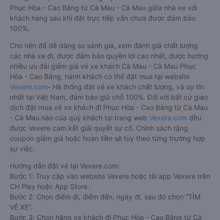
Phục Hòa - Cao Bằng từ Cà Mau - Cà Mau giữa nhà xe với
khách hàng sau khi đặt trực tiếp vẫn chưa được đảm bảo
100%.
Cho nên để dễ dàng so sánh giá, xem đánh giá chất lượng
các nhà xe đi, được đảm bảo quyền lợi cao nhất, được hưởng
nhiều ưu đãi giảm giá vé xe khách Cà Mau - Cà Mau Phục
Hòa - Cao Bằng, hành khách có thể đặt mua tại website
Vexere.com
- Hệ thống đặt vé xe khách chất lượng, và uy tín
nhất tại Việt Nam, đảm bảo giữ chỗ 100%. Đối với bất cứ giao
dịch đặt mua vé xe khách đi Phục Hòa - Cao Bằng từ Cà Mau
- Cà Mau nào của quý khách tại trang web
Vexere.com
đều
được Vexere cam kết giải quyết sự cố. Chính sách tặng
coupon giảm giá hoặc hoàn tiền sẽ tùy theo từng trường hợp
sự việc.
Hướng dẫn đặt vé tại Vexere.com:
Bước 1: Truy cập vào website Vexere hoặc tải app Vexere trên
CH Play hoặc App Store.
Bước 2: Chọn điểm đi, điểm đến, ngày đi, sau đó chọn “TÌM
VÉ XE”.
Bước 3: Chọn hãng xe khách đi Phục Hòa - Cao Bằng từ Cà