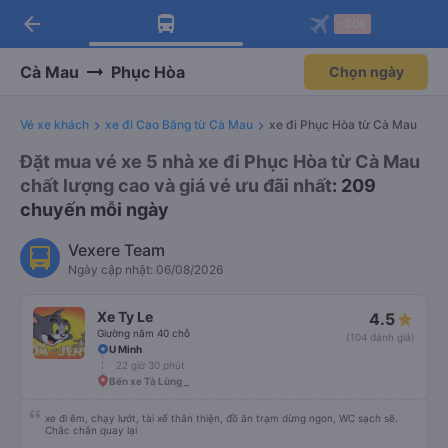
arrow_back
Tải app Vexere ngay!
Tải app Vexere
-30k
Mở app
Mở app
Nhận ưu đãi thành viên độc
-30k/ghế khi đặt vé máy bay qua
quyền
app
Cà Mau
Phục Hòa
Chọn ngày
Vé xe khách
xe đi Cao Bằng từ Cà Mau
xe đi Phục Hòa từ Cà Mau
Đặt mua vé xe 5 nhà xe đi Phục Hòa từ Cà Mau
chất lượng cao và giá vé ưu đãi nhất
: 209
chuyến mỗi ngày
Vexere Team
Ngày cập nhật: 06/08/2026
Xe Ty Le
4.5
Giường nằm 40 chỗ
(104 đánh giá)
U Minh
22 giờ 30 phút
Bến xe Tà Lùng _
xe đi êm, chạy lướt, tài xế thân thiện, đồ ăn trạm dừng ngon, WC sạch sẽ.
Chắc chắn quay lại