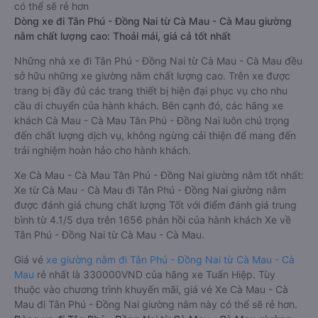
có thể sẽ rẻ hơn
Dòng xe đi Tân Phú - Đồng Nai từ Cà Mau - Cà Mau giường
nằm chất lượng cao: Thoải mái, giá cả tốt nhất
Những nhà xe đi Tân Phú - Đồng Nai từ Cà Mau - Cà Mau đều
sở hữu những xe giường nằm chất lượng cao. Trên xe được
trang bị đầy đủ các trang thiết bị hiện đại phục vụ cho nhu
cầu di chuyển của hành khách. Bên cạnh đó, các hãng xe
khách Cà Mau - Cà Mau Tân Phú - Đồng Nai luôn chú trọng
đến chất lượng dịch vụ, không ngừng cải thiện để mang đến
trải nghiệm hoàn hảo cho hành khách.
Xe Cà Mau - Cà Mau Tân Phú - Đồng Nai giường nằm tốt nhất:
Xe từ Cà Mau - Cà Mau đi Tân Phú - Đồng Nai giường nằm
được đánh giá chung chất lượng Tốt với điểm đánh giá trung
bình từ 4.1/5 dựa trên 1656 phản hồi của hành khách Xe về
Tân Phú - Đồng Nai từ Cà Mau - Cà Mau.
Giá vé
xe giường nằm đi Tân Phú - Đồng Nai từ Cà Mau - Cà
Mau
rẻ nhất là 330000VND của hãng xe Tuấn Hiệp. Tùy
thuộc vào chương trình khuyến mãi, giá vé Xe Cà Mau - Cà
Mau đi Tân Phú - Đồng Nai giường nằm này có thể sẽ rẻ hơn.