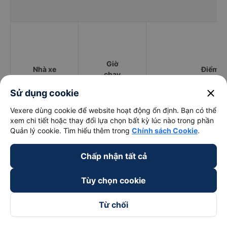
Giờ
Nhà xe
Điểm đi
chạy
close
Sử dụng cookie
Vexere dùng cookie để website hoạt động ổn định. Bạn có thể
xem chi tiết hoặc thay đổi lựa chọn bất kỳ lúc nào trong phần
Phương Hồng
Quản lý cookie. Tìm hiểu thêm trong
Chính sách Cookie
.
15:00 - 16:00
QL1A
Linh
Chấp nhận tất cả
An Hoà Hiệp
18:00 - 18:00
QL1A
Tùy chọn cookie
Quốc Lộ 1A, Lý Thường
Tuấn Hiệp
16:30 - 16:30
Phường 6
Từ chối
Hòa Thuận
06:00 - 21:33
Quốc lộ 1A