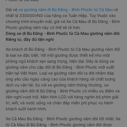
Giá vé
xe giường nằm đi Bù Đăng - Bình Phước từ Cà Mau
rẻ
nhất là 330000VND của hãng xe Tuấn Hiệp. Tùy thuộc vào
chương trình khuyến mãi, giá vé Xe Cà Mau đi Bù Đăng - Bình
Phước giường nằm này có thể sẽ rẻ hơn.
Dòng xe đi Bù Đăng - Bình Phước từ Cà Mau giường nằm đôi:
Riêng tư, đầy đủ tiện nghi
Xe khách đi Bù Đăng - Bình Phước từ Cà Mau giường nằm đôi
là loại xe đặc biệt. Với mỗi giường được thiết kế như một
phòng ngủ khách sạn sang trọng, hiện đại. Đây là dòng xe
giường nằm cho cặp đôi đi Bù Đăng - Bình Phước mới xuất
hiện tại Việt Nam. Loại xe giường nằm đôi ra đời nhằm đáp
ứng yêu cầu ngày càng cao của khách hàng về chất lượng
dịch vụ vận tải. So với xe giường nằm thông thường, xe
giường nằm đôi đi Bù Đăng - Bình Phước có nhiều ưu điểm và
tiện nghi vượt trội. Màn hình LCD với hàng nghìn bộ phim giải
trí, wifi, và nước uống và chăn đắp miễn phí phục vụ hành
khách suốt hành trình.
Xe Cà Mau Bù Đăng - Bình Phước giường nằm đôi tốt nhất: Xe
từ Cà Mau đi Bù Đăng - Bình Phước giường nằm đôi được