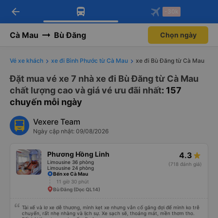
arrow_back
Tải app Vexere ngay!
Tải app Vexere
-30k
Mở app
Mở app
Nhận ưu đãi thành viên độc
-30k/ghế khi đặt vé máy bay qua
quyền
app
Cà Mau
Bù Đăng
Chọn ngày
Vé xe khách
xe đi Bình Phước từ Cà Mau
xe đi Bù Đăng từ Cà Mau
Đặt mua vé xe 7 nhà xe đi Bù Đăng từ Cà Mau
chất lượng cao và giá vé ưu đãi nhất
: 157
chuyến mỗi ngày
Vexere Team
Ngày cập nhật: 09/08/2026
Phương Hồng Linh
4.3
Limousine 36 phòng
(718 đánh giá)
Limousine 24 phòng
Bến xe Cà Mau
11 giờ 30 phút
Bù Đăng (Dọc QL14)
Tài xế và lơ xe dễ thương, mình kẹt xe nhưng vẫn cố gắng đợi để mình ko trễ
chuyến, rất nhẹ nhàng và lịch sự. Xe sạch sẽ, thoáng mát, mền thơm tho.