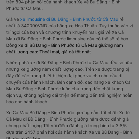
trên 894 phản hồi của hành khách Xe về Bù Đăng - Bình
Phước từ Cà Mau.
Giá vé
xe limousine đi Bù Đăng - Bình Phước từ Cà Mau
rẻ
nhất là 340000VND của hãng xe Hòa Thuận. Tùy thuộc vào vị
trí ngồi của bạn và chương trình khuyến mãi, giá vé Xe Cà
Mau đi Bù Đăng - Bình Phước limousine này có thể sẽ rẻ hơn
Dòng xe đi Bù Đăng - Bình Phước từ Cà Mau giường nằm
chất lượng cao: Thoải mái, giá cả tốt nhất
Những nhà xe đi Bù Đăng - Bình Phước từ Cà Mau đều sở hữu
những xe giường nằm chất lượng cao. Trên xe được trang bị
đầy đủ các trang thiết bị hiện đại phục vụ cho nhu cầu di
chuyển của hành khách. Bên cạnh đó, các hãng xe khách Cà
Mau Bù Đăng - Bình Phước luôn chú trọng đến chất lượng
dịch vụ, không ngừng cải thiện để mang đến trải nghiệm hoàn
hảo cho hành khách.
Xe Cà Mau Bù Đăng - Bình Phước giường nằm tốt nhất: Xe từ
Cà Mau đi Bù Đăng - Bình Phước giường nằm được đánh giá
chung chất lượng Tốt với điểm đánh giá trung bình từ 3.8/5
dựa trên 2457 phản hồi của hành khách Xe về Bù Đăng - Bình
Phước từ Cà Mau.