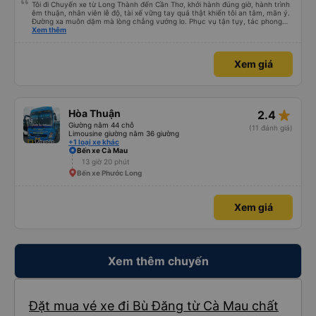
Tôi đi Chuyến xe từ Long Thành đến Cần Thơ, khởi hành đúng giờ, hành trình
êm thuận, nhân viên lễ độ, tài xế vững tay quả thật khiến tôi an tâm, mãn ý.
Đường xa muôn dặm mà lòng chẳng vướng lo. Phục vụ tận tụy, tác phong
nghiêm cẩn, hiếm thấy giữa thời buổi kim tiền vội vã. Xã hội loạn đạo. Xin gửi
Xem thêm
lời tán dương chân thành, kính chúc nhà xe ngày một hưng thịnh, vạn lộ bình
an.”
Xem giá
star_rate
Hòa Thuận
2.4
Giường nằm 44 chỗ
(11 đánh giá)
Limousine giường nằm 36 giường
+1 loại xe khác
Bến xe Cà Mau
13 giờ 20 phút
Bến xe Phước Long
Xem giá
Xem thêm chuyến
Đặt mua vé xe đi Bù Đăng từ Cà Mau chất