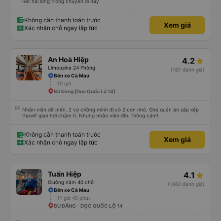
Rất hài lòng trong chuyến đi này
Không cần thanh toán trước
Xem giá
Xác nhận chỗ ngay lập tức
An Hoà Hiệp
4.2
Limousine 24 Phòng
(167 đánh giá)
Bến xe Cà Mau
10 giờ
Bù Đăng (Dọc Quốc Lộ 14)
Nhân viên dễ mến. 2 vợ chồng mình đi có 2 con nhỏ. Ghé quán ăn sắp xếp
thpwif gian hơi chậm tí. Nhưng nhân viên đều thông cảm!
Không cần thanh toán trước
Xem giá
Xác nhận chỗ ngay lập tức
Tuấn Hiệp
4.1
Giường nằm 40 chỗ
(1660 đánh giá)
Bến xe Cà Mau
11 giờ 40 phút
BÙ ĐĂNG - DỌC QUỐC LỘ 14