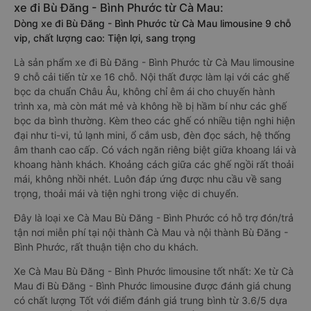
xe đi Bù Đăng - Bình Phước từ Cà Mau:
Dòng xe đi Bù Đăng - Bình Phước từ Cà Mau limousine 9 chỗ
vip, chất lượng cao: Tiện lợi, sang trọng
Là sản phẩm xe đi Bù Đăng - Bình Phước từ Cà Mau limousine
9 chỗ cải tiến từ xe 16 chỗ. Nội thất được làm lại với các ghế
bọc da chuẩn Châu Âu, không chỉ êm ái cho chuyến hành
trình xa, mà còn mát mẻ và không hề bị hầm bí như các ghế
bọc da bình thường. Kèm theo các ghế có nhiều tiện nghi hiện
đại như ti-vi, tủ lạnh mini, ổ cắm usb, đèn đọc sách, hệ thống
âm thanh cao cấp. Có vách ngăn riêng biệt giữa khoang lái và
khoang hành khách. Khoảng cách giữa các ghế ngồi rất thoải
mái, không nhồi nhét. Luôn đáp ứng được nhu cầu về sang
trọng, thoải mái và tiện nghi trong việc di chuyển.
Đây là loại xe Cà Mau Bù Đăng - Bình Phước có hỗ trợ đón/trả
tận nơi miễn phí tại nội thành Cà Mau và nội thành Bù Đăng -
Bình Phước, rất thuận tiện cho du khách.
Xe Cà Mau Bù Đăng - Bình Phước limousine tốt nhất: Xe từ Cà
Mau đi Bù Đăng - Bình Phước limousine được đánh giá chung
có chất lượng Tốt với điểm đánh giá trung bình từ 3.6/5 dựa