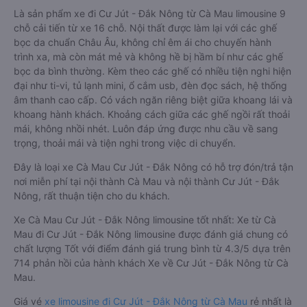
Là sản phẩm xe đi Cư Jút - Đắk Nông từ Cà Mau limousine 9
chỗ cải tiến từ xe 16 chỗ. Nội thất được làm lại với các ghế
bọc da chuẩn Châu Âu, không chỉ êm ái cho chuyến hành
trình xa, mà còn mát mẻ và không hề bị hầm bí như các ghế
bọc da bình thường. Kèm theo các ghế có nhiều tiện nghi hiện
đại như ti-vi, tủ lạnh mini, ổ cắm usb, đèn đọc sách, hệ thống
âm thanh cao cấp. Có vách ngăn riêng biệt giữa khoang lái và
khoang hành khách. Khoảng cách giữa các ghế ngồi rất thoải
mái, không nhồi nhét. Luôn đáp ứng được nhu cầu về sang
trọng, thoải mái và tiện nghi trong việc di chuyển.
Đây là loại xe Cà Mau Cư Jút - Đắk Nông có hỗ trợ đón/trả tận
nơi miễn phí tại nội thành Cà Mau và nội thành Cư Jút - Đắk
Nông, rất thuận tiện cho du khách.
Xe Cà Mau Cư Jút - Đắk Nông limousine tốt nhất: Xe từ Cà
Mau đi Cư Jút - Đắk Nông limousine được đánh giá chung có
chất lượng Tốt với điểm đánh giá trung bình từ 4.3/5 dựa trên
714 phản hồi của hành khách Xe về Cư Jút - Đắk Nông từ Cà
Mau.
Giá vé
xe limousine đi Cư Jút - Đắk Nông từ Cà Mau
rẻ nhất là