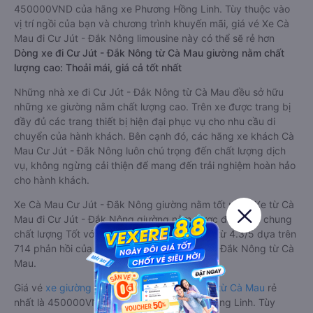
450000VND của hãng xe Phương Hồng Linh. Tùy thuộc vào
vị trí ngồi của bạn và chương trình khuyến mãi, giá vé Xe Cà
Mau đi Cư Jút - Đắk Nông limousine này có thể sẽ rẻ hơn
Dòng xe đi Cư Jút - Đắk Nông từ Cà Mau giường nằm chất
lượng cao: Thoải mái, giá cả tốt nhất
Những nhà xe đi Cư Jút - Đắk Nông từ Cà Mau đều sở hữu
những xe giường nằm chất lượng cao. Trên xe được trang bị
đầy đủ các trang thiết bị hiện đại phục vụ cho nhu cầu di
chuyển của hành khách. Bên cạnh đó, các hãng xe khách Cà
Mau Cư Jút - Đắk Nông luôn chú trọng đến chất lượng dịch
vụ, không ngừng cải thiện để mang đến trải nghiệm hoàn hảo
cho hành khách.
Xe Cà Mau Cư Jút - Đắk Nông giường nằm tốt nhất: Xe từ Cà
Mau đi Cư Jút - Đắk Nông giường nằm được đánh giá chung
chất lượng Tốt với điểm đánh giá trung bình từ 4.3/5 dựa trên
714 phản hồi của hành khách Xe về Cư Jút - Đắk Nông từ Cà
Mau.
Giá vé
xe giường nằm đi Cư Jút - Đắk Nông từ Cà Mau
rẻ
nhất là 450000VND của hãng xe Phương Hồng Linh. Tùy