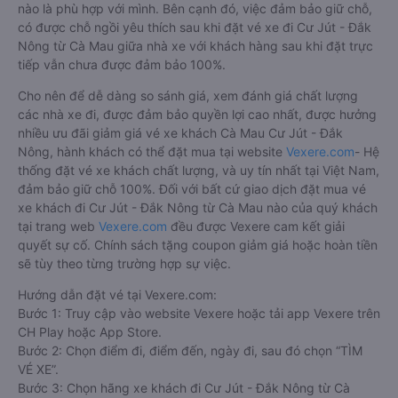
nào là phù hợp với mình. Bên cạnh đó, việc đảm bảo giữ chỗ,
có được chỗ ngồi yêu thích sau khi đặt vé xe đi Cư Jút - Đắk
Nông từ Cà Mau giữa nhà xe với khách hàng sau khi đặt trực
tiếp vẫn chưa được đảm bảo 100%.
Cho nên để dễ dàng so sánh giá, xem đánh giá chất lượng
các nhà xe đi, được đảm bảo quyền lợi cao nhất, được hưởng
nhiều ưu đãi giảm giá vé xe khách Cà Mau Cư Jút - Đắk
Nông, hành khách có thể đặt mua tại website
Vexere.com
- Hệ
thống đặt vé xe khách chất lượng, và uy tín nhất tại Việt Nam,
đảm bảo giữ chỗ 100%. Đối với bất cứ giao dịch đặt mua vé
xe khách đi Cư Jút - Đắk Nông từ Cà Mau nào của quý khách
tại trang web
Vexere.com
đều được Vexere cam kết giải
quyết sự cố. Chính sách tặng coupon giảm giá hoặc hoàn tiền
sẽ tùy theo từng trường hợp sự việc.
Hướng dẫn đặt vé tại Vexere.com:
Bước 1: Truy cập vào website Vexere hoặc tải app Vexere trên
CH Play hoặc App Store.
Bước 2: Chọn điểm đi, điểm đến, ngày đi, sau đó chọn “TÌM
VÉ XE”.
Bước 3: Chọn hãng xe khách đi Cư Jút - Đắk Nông từ Cà