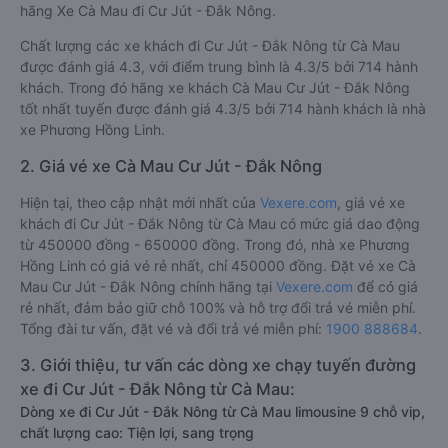
hãng Xe Cà Mau đi Cư Jút - Đắk Nông.
Chất lượng các xe khách đi Cư Jút - Đắk Nông từ Cà Mau
được đánh giá 4.3, với điểm trung bình là 4.3/5 bởi 714 hành
khách. Trong đó hãng xe khách Cà Mau Cư Jút - Đắk Nông
tốt nhất tuyến được đánh giá 4.3/5 bởi 714 hành khách là nhà
xe Phương Hồng Linh.
2. Giá vé xe Cà Mau Cư Jút - Đắk Nông
Hiện tại, theo cập nhật mới nhất của
Vexere.com
, giá vé xe
khách đi Cư Jút - Đắk Nông từ Cà Mau có mức giá dao động
từ 450000 đồng - 650000 đồng. Trong đó, nhà xe Phương
Hồng Linh có giá vé rẻ nhất, chỉ 450000 đồng. Đặt vé xe Cà
Mau Cư Jút - Đắk Nông chính hãng tại
Vexere.com
để có giá
rẻ nhất, đảm bảo giữ chỗ 100% và hỗ trợ đổi trả vé miễn phí.
Tổng đài tư vấn, đặt vé và đổi trả vé miễn phí:
1900 888684
.
3. Giới thiệu, tư vấn các dòng xe chạy tuyến đường
xe đi Cư Jút - Đắk Nông từ Cà Mau:
Dòng xe đi Cư Jút - Đắk Nông từ Cà Mau limousine 9 chỗ vip,
chất lượng cao: Tiện lợi, sang trọng