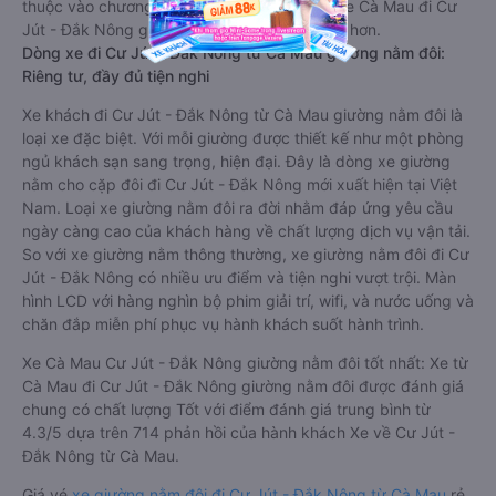
thuộc vào chương trình khuyến mãi, giá vé Xe Cà Mau đi Cư
Jút - Đắk Nông giường nằm này có thể sẽ rẻ hơn.
Dòng xe đi Cư Jút - Đắk Nông từ Cà Mau giường nằm đôi:
Riêng tư, đầy đủ tiện nghi
Xe khách đi Cư Jút - Đắk Nông từ Cà Mau giường nằm đôi là
loại xe đặc biệt. Với mỗi giường được thiết kế như một phòng
ngủ khách sạn sang trọng, hiện đại. Đây là dòng xe giường
nằm cho cặp đôi đi Cư Jút - Đắk Nông mới xuất hiện tại Việt
Nam. Loại xe giường nằm đôi ra đời nhằm đáp ứng yêu cầu
ngày càng cao của khách hàng về chất lượng dịch vụ vận tải.
So với xe giường nằm thông thường, xe giường nằm đôi đi Cư
Jút - Đắk Nông có nhiều ưu điểm và tiện nghi vượt trội. Màn
hình LCD với hàng nghìn bộ phim giải trí, wifi, và nước uống và
chăn đắp miễn phí phục vụ hành khách suốt hành trình.
Xe Cà Mau Cư Jút - Đắk Nông giường nằm đôi tốt nhất: Xe từ
Cà Mau đi Cư Jút - Đắk Nông giường nằm đôi được đánh giá
chung có chất lượng Tốt với điểm đánh giá trung bình từ
4.3/5 dựa trên 714 phản hồi của hành khách Xe về Cư Jút -
Đắk Nông từ Cà Mau.
Giá vé
xe giường nằm đôi đi Cư Jút - Đắk Nông từ Cà Mau
rẻ