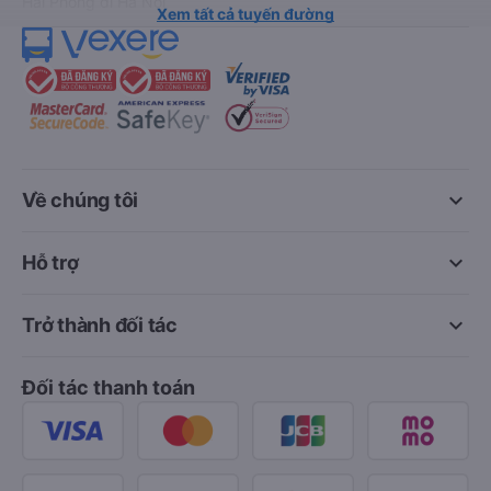
Hải Phòng đi Hà Nội
Xem tất cả tuyến đường
keyboard_arrow_down
Về chúng tôi
keyboard_arrow_down
Hỗ trợ
keyboard_arrow_down
Trở thành đối tác
Đối tác thanh toán