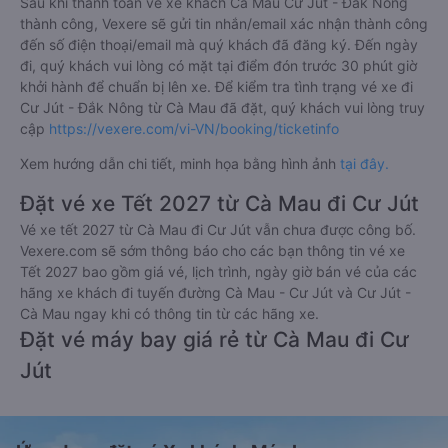
Sau khi thanh toán vé xe khách Cà Mau Cư Jút - Đắk Nông
thành công, Vexere sẽ gửi tin nhắn/email xác nhận thành công
đến số điện thoại/email mà quý khách đã đăng ký. Đến ngày
đi, quý khách vui lòng có mặt tại điểm đón trước 30 phút giờ
khởi hành để chuẩn bị lên xe. Để kiểm tra tình trạng vé xe đi
Cư Jút - Đắk Nông từ Cà Mau đã đặt, quý khách vui lòng truy
cập
https://vexere.com/vi-VN/booking/ticketinfo
Xem hướng dẫn chi tiết, minh họa bằng hình ảnh
tại đây.
Đặt vé xe Tết 2027 từ Cà Mau đi Cư Jút
Vé xe tết 2027 từ Cà Mau đi Cư Jút vẫn chưa được công bố.
Vexere.com sẽ sớm thông báo cho các bạn thông tin vé xe
Tết 2027 bao gồm giá vé, lịch trình, ngày giờ bán vé của các
hãng xe khách đi tuyến đường Cà Mau - Cư Jút và Cư Jút -
Cà Mau ngay khi có thông tin từ các hãng xe.
Đặt vé máy bay giá rẻ từ Cà Mau đi Cư
Jút