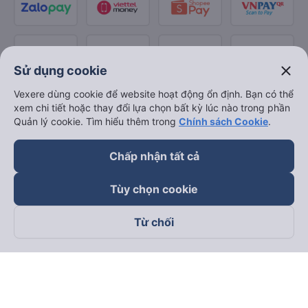
close
Sử dụng cookie
Vexere dùng cookie để website hoạt động ổn định. Bạn có thể
xem chi tiết hoặc thay đổi lựa chọn bất kỳ lúc nào trong phần
Quản lý cookie. Tìm hiểu thêm trong
Chính sách Cookie
.
Chấp nhận tất cả
Tùy chọn cookie
Từ chối
Theo dõi chúng tôi trên
Facebook
Tiktok
Youtube
Công ty TNHH Thương Mại Dịch Vụ Vexere