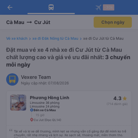
arrow_back
Tải app Vexere ngay!
Tải app Vexere
-30k
Mở app
Mở app
Nhận ưu đãi thành viên độc
-30k/ghế khi đặt vé máy bay qua
quyền
app
Cà Mau
Cư Jút
Chọn ngày
Vé xe khách
xe đi Đăk Nông từ Cà Mau
xe đi Cư Jút từ Cà Mau
Đặt mua vé xe 4 nhà xe đi Cư Jút từ Cà Mau
chất lượng cao và giá vé ưu đãi nhất
: 3 chuyến
mỗi ngày
Vexere Team
Ngày cập nhật: 07/08/2026
Phương Hồng Linh
4.3
Limousine 36 phòng
(714 đánh giá)
Limousine 24 phòng
Bến xe Cà Mau
15 giờ
Cư Jut (Dọc QL14)
Tài xế và lơ xe dễ thương, mình kẹt xe nhưng vẫn cố gắng đợi để mình ko trễ
chuyến, rất nhẹ nhàng và lịch sự. Xe sạch sẽ, thoáng mát, mền thơm tho.