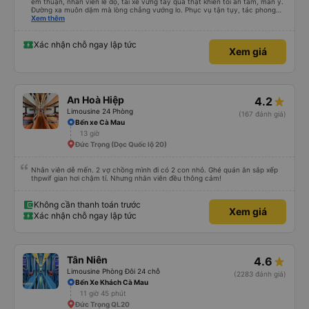
êm thuận, nhân viên lễ độ, tài xế vững tay quả thật khiến tôi an tâm, mãn ý.
Đường xa muôn dặm mà lòng chẳng vướng lo. Phục vụ tận tụy, tác phong
nghiêm cẩn, hiếm thấy giữa thời buổi kim tiền vội vã. Xã hội loạn đạo. Xin gửi
Xem thêm
lời tán dương chân thành, kính chúc nhà xe ngày một hưng thịnh, vạn lộ bình
an.”
Xác nhận chỗ ngay lập tức
Xem giá
An Hoà Hiệp
4.2
Limousine 24 Phòng
(167 đánh giá)
Bến xe Cà Mau
13 giờ
Đức Trọng (Dọc Quốc lộ 20)
Nhân viên dễ mến. 2 vợ chồng mình đi có 2 con nhỏ. Ghé quán ăn sắp xếp
thpwif gian hơi chậm tí. Nhưng nhân viên đều thông cảm!
Không cần thanh toán trước
Xem giá
Xác nhận chỗ ngay lập tức
Tân Niên
4.6
Limousine Phòng Đôi 24 chỗ
(2283 đánh giá)
Bến Xe Khách Cà Mau
11 giờ 45 phút
Đức Trọng QL20