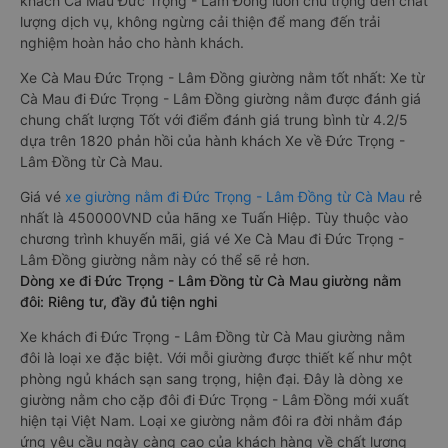
khách Cà Mau Đức Trọng - Lâm Đồng luôn chú trọng đến chất
lượng dịch vụ, không ngừng cải thiện để mang đến trải
nghiệm hoàn hảo cho hành khách.
Xe Cà Mau Đức Trọng - Lâm Đồng giường nằm tốt nhất: Xe từ
Cà Mau đi Đức Trọng - Lâm Đồng giường nằm được đánh giá
chung chất lượng Tốt với điểm đánh giá trung bình từ 4.2/5
dựa trên 1820 phản hồi của hành khách Xe về Đức Trọng -
Lâm Đồng từ Cà Mau.
Giá vé
xe giường nằm đi Đức Trọng - Lâm Đồng từ Cà Mau
rẻ
nhất là 450000VND của hãng xe Tuấn Hiệp. Tùy thuộc vào
chương trình khuyến mãi, giá vé Xe Cà Mau đi Đức Trọng -
Lâm Đồng giường nằm này có thể sẽ rẻ hơn.
Dòng xe đi Đức Trọng - Lâm Đồng từ Cà Mau giường nằm
đôi: Riêng tư, đầy đủ tiện nghi
Xe khách đi Đức Trọng - Lâm Đồng từ Cà Mau giường nằm
đôi là loại xe đặc biệt. Với mỗi giường được thiết kế như một
phòng ngủ khách sạn sang trọng, hiện đại. Đây là dòng xe
giường nằm cho cặp đôi đi Đức Trọng - Lâm Đồng mới xuất
hiện tại Việt Nam. Loại xe giường nằm đôi ra đời nhằm đáp
ứng yêu cầu ngày càng cao của khách hàng về chất lượng