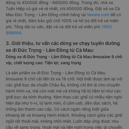
động từ 450000 đồng - 660000 đồng. Trong đó, nhà xe
Tuấn Hiệp có giá vé rẻ nhất, chỉ 450000 đồng. Đặt vé xe Cà
Mau Đức Trọng - Lâm Đồng chính hãng tại
Vexere.com
để có
giá rẻ nhất, đảm bảo giữ chỗ 100% và hỗ trợ đổi trả vé miễn
phí. Tổng đài tư vấn, đặt vé và đổi trả vé miễn phí:
1900
888684
.
3. Giới thiệu, tư vấn các dòng xe chạy tuyến đường
xe đi Đức Trọng - Lâm Đồng từ Cà Mau:
Dòng xe đi Đức Trọng - Lâm Đồng từ Cà Mau limousine 9 chỗ
vip, chất lượng cao: Tiện lợi, sang trọng
Là sản phẩm xe đi Đức Trọng - Lâm Đồng từ Cà Mau
limousine 9 chỗ cải tiến từ xe 16 chỗ. Nội thất được làm lại với
các ghế bọc da chuẩn Châu Âu, không chỉ êm ái cho chuyến
hành trình xa, mà còn mát mẻ và không hề bị hầm bí như các
ghế bọc da bình thường. Kèm theo các ghế có nhiều tiện nghi
hiện đại như ti-vi, tủ lạnh mini, ổ cắm usb, đèn đọc sách, hệ
thống âm thanh cao cấp. Có vách ngăn riêng biệt giữa
khoang lái và khoang hành khách. Khoảng cách giữa các ghế
ngồi rất thoải mái, không nhồi nhét. Luôn đáp ứng được nhu
cầu về sang trọng, thoải mái và tiện nghi trong việc di chuyển.