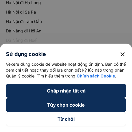
Hà Nội đi Hạ Long
Hà Nội đi Sa Pa
Hà Nội đi Tam Đảo
Đà Nẵng đi Hội An
Đà Nẵng đi Huế
Hải Phòng đi Hà Nội
Xem tất cả tuyến đường
close
Sử dụng cookie
Vexere dùng cookie để website hoạt động ổn định. Bạn có thể
xem chi tiết hoặc thay đổi lựa chọn bất kỳ lúc nào trong phần
Quản lý cookie. Tìm hiểu thêm trong
Chính sách Cookie
.
Chấp nhận tất cả
keyboard_arrow_down
Về chúng tôi
Tùy chọn cookie
Từ chối
keyboard_arrow_down
Hỗ trợ