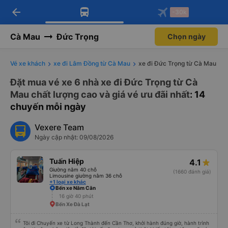
arrow_back
Tải app Vexere ngay!
Tải app Vexere
-30k
Mở app
Mở app
Nhận ưu đãi thành viên độc
-30k/ghế khi đặt vé máy bay qua
quyền
app
Cà Mau
Đức Trọng
Chọn ngày
Vé xe khách
xe đi Lâm Đồng từ Cà Mau
xe đi Đức Trọng từ Cà Mau
Đặt mua vé xe 6 nhà xe đi Đức Trọng từ Cà
Mau chất lượng cao và giá vé ưu đãi nhất
: 14
chuyến mỗi ngày
Vexere Team
Ngày cập nhật: 09/08/2026
Tuấn Hiệp
4.1
Giường nằm 40 chỗ
(1660 đánh giá)
Limousine giường nằm 36 chỗ
+1 loại xe khác
Bến xe Năm Căn
16 giờ 40 phút
Bến Xe Đà Lạt
Tôi đi Chuyến xe từ Long Thành đến Cần Thơ, khởi hành đúng giờ, hành trình