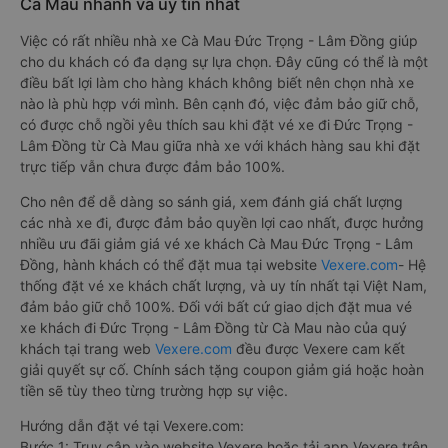
Cà Mau nhanh và uy tín nhất
Việc có rất nhiều nhà xe Cà Mau Đức Trọng - Lâm Đồng giúp
cho du khách có đa dạng sự lựa chọn. Đây cũng có thể là một
điều bất lợi làm cho hàng khách không biết nên chọn nhà xe
nào là phù hợp với mình. Bên cạnh đó, việc đảm bảo giữ chỗ,
có được chỗ ngồi yêu thích sau khi đặt vé xe đi Đức Trọng -
Lâm Đồng từ Cà Mau giữa nhà xe với khách hàng sau khi đặt
trực tiếp vẫn chưa được đảm bảo 100%.
Cho nên để dễ dàng so sánh giá, xem đánh giá chất lượng
các nhà xe đi, được đảm bảo quyền lợi cao nhất, được hưởng
nhiều ưu đãi giảm giá vé xe khách Cà Mau Đức Trọng - Lâm
Đồng, hành khách có thể đặt mua tại website
Vexere.com
- Hệ
thống đặt vé xe khách chất lượng, và uy tín nhất tại Việt Nam,
đảm bảo giữ chỗ 100%. Đối với bất cứ giao dịch đặt mua vé
xe khách đi Đức Trọng - Lâm Đồng từ Cà Mau nào của quý
khách tại trang web
Vexere.com
đều được Vexere cam kết
giải quyết sự cố. Chính sách tặng coupon giảm giá hoặc hoàn
tiền sẽ tùy theo từng trường hợp sự việc.
Hướng dẫn đặt vé tại Vexere.com:
Bước 1: Truy cập vào website Vexere hoặc tải app Vexere trên