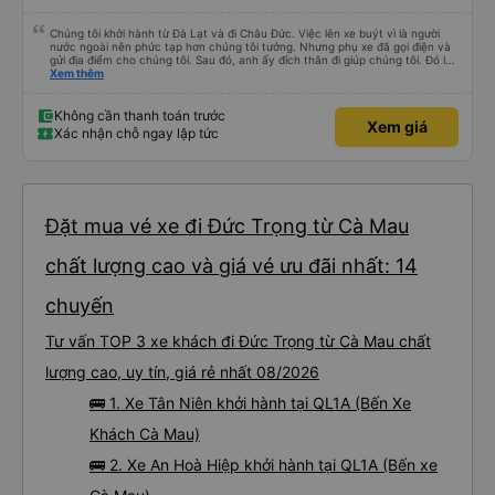
Chúng tôi khởi hành từ Đà Lạt và đi Châu Đức. Việc lên xe buýt vì là người
nước ngoài nên phức tạp hơn chúng tôi tưởng. Nhưng phụ xe đã gọi điện và
gửi địa điểm cho chúng tôi. Sau đó, anh ấy đích thân đi giúp chúng tôi. Đó là
lần đầu tiên đi xe giường nằm với hai đứa trẻ nhỏ khá thú vị. Chúng tôi không
Xem thêm
chắc chắn khi nào xe sẽ dừng lại để nghỉ hoặc ăn uống. Tôi rất ngạc nhiên
khi xe dừng lại lúc nửa đêm ở Cần Thơ và mọi người xuống xe ăn. Khi đến
điểm dừng, họ đánh thức chúng tôi dậy và đảm bảo chúng tôi đã sẵn sàng.
Không cần thanh toán trước
Xem giá
Nhìn chung, đó là một trải nghiệm tốt. Mỗi giường đều có gối và chăn, và đủ
Xác nhận chỗ ngay lập tức
chỗ cho 1 người lớn và 1 trẻ em nằm thoải mái.
Đặt mua vé xe đi Đức Trọng từ Cà Mau
chất lượng cao và giá vé ưu đãi nhất: 14
chuyến
Tư vấn TOP 3 xe khách đi Đức Trọng từ Cà Mau chất
lượng cao, uy tín, giá rẻ nhất 08/2026
🚌 1. Xe Tân Niên khởi hành tại QL1A (Bến Xe
Khách Cà Mau)
🚌 2. Xe An Hoà Hiệp khởi hành tại QL1A (Bến xe