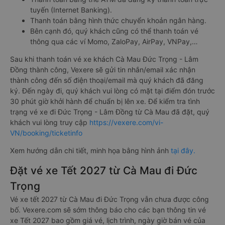
tuyến (Internet Banking).
Thanh toán bằng hình thức chuyển khoản ngân hàng.
Bên cạnh đó, quý khách cũng có thể thanh toán vé
thông qua các ví Momo, ZaloPay, AirPay, VNPay,…
Sau khi thanh toán vé xe khách Cà Mau Đức Trọng - Lâm
Đồng thành công, Vexere sẽ gửi tin nhắn/email xác nhận
thành công đến số điện thoại/email mà quý khách đã đăng
ký. Đến ngày đi, quý khách vui lòng có mặt tại điểm đón trước
30 phút giờ khởi hành để chuẩn bị lên xe. Để kiểm tra tình
trạng vé xe đi Đức Trọng - Lâm Đồng từ Cà Mau đã đặt, quý
khách vui lòng truy cập
https://vexere.com/vi-
VN/booking/ticketinfo
Xem hướng dẫn chi tiết, minh họa bằng hình ảnh
tại đây.
Đặt vé xe Tết 2027 từ Cà Mau đi Đức
Trọng
Vé xe tết 2027 từ Cà Mau đi Đức Trọng vẫn chưa được công
bố. Vexere.com sẽ sớm thông báo cho các bạn thông tin vé
xe Tết 2027 bao gồm giá vé, lịch trình, ngày giờ bán vé của