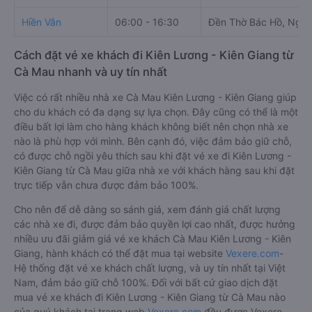
Hiền Vân
06:00 - 16:30
Đền Thờ Bác Hồ, Ngô
Cách đặt vé xe khách đi Kiên Lương - Kiên Giang từ
Cà Mau nhanh và uy tín nhất
Việc có rất nhiều nhà xe Cà Mau Kiên Lương - Kiên Giang giúp
cho du khách có đa dạng sự lựa chọn. Đây cũng có thể là một
điều bất lợi làm cho hàng khách không biết nên chọn nhà xe
nào là phù hợp với mình. Bên cạnh đó, việc đảm bảo giữ chỗ,
có được chỗ ngồi yêu thích sau khi đặt vé xe đi Kiên Lương -
Kiên Giang từ Cà Mau giữa nhà xe với khách hàng sau khi đặt
trực tiếp vẫn chưa được đảm bảo 100%.
Cho nên để dễ dàng so sánh giá, xem đánh giá chất lượng
các nhà xe đi, được đảm bảo quyền lợi cao nhất, được hưởng
nhiều ưu đãi giảm giá vé xe khách Cà Mau Kiên Lương - Kiên
Giang, hành khách có thể đặt mua tại website
Vexere.com
-
Hệ thống đặt vé xe khách chất lượng, và uy tín nhất tại Việt
Nam, đảm bảo giữ chỗ 100%. Đối với bất cứ giao dịch đặt
mua vé xe khách đi Kiên Lương - Kiên Giang từ Cà Mau nào
của quý khách tại trang web
Vexere.com
đều được Vexere