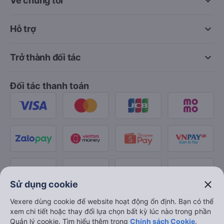
keyboard_arrow_down
Về chúng tôi
keyboard_arrow_down
Hỗ trợ
keyboard_arrow_down
Trở thành đối tác
Đối tác thanh toán
close
Sử dụng cookie
Vexere dùng cookie để website hoạt động ổn định. Bạn có thể
xem chi tiết hoặc thay đổi lựa chọn bất kỳ lúc nào trong phần
Quản lý cookie. Tìm hiểu thêm trong
Chính sách Cookie
.