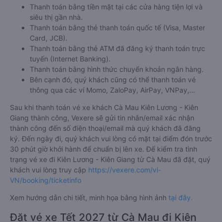
Thanh toán bằng tiền mặt tại các cửa hàng tiện lợi và
siêu thị gần nhà.
Thanh toán bằng thẻ thanh toán quốc tế (Visa, Master
Card, JCB).
Thanh toán bằng thẻ ATM đã đăng ký thanh toán trực
tuyến (Internet Banking).
Thanh toán bằng hình thức chuyển khoản ngân hàng.
Bên cạnh đó, quý khách cũng có thể thanh toán vé
thông qua các ví Momo, ZaloPay, AirPay, VNPay,…
Sau khi thanh toán vé xe khách Cà Mau Kiên Lương - Kiên
Giang thành công, Vexere sẽ gửi tin nhắn/email xác nhận
thành công đến số điện thoại/email mà quý khách đã đăng
ký. Đến ngày đi, quý khách vui lòng có mặt tại điểm đón trước
30 phút giờ khởi hành để chuẩn bị lên xe. Để kiểm tra tình
trạng vé xe đi Kiên Lương - Kiên Giang từ Cà Mau đã đặt, quý
khách vui lòng truy cập
https://vexere.com/vi-
VN/booking/ticketinfo
Xem hướng dẫn chi tiết, minh họa bằng hình ảnh
tại đây.
Đặt vé xe Tết 2027 từ Cà Mau đi Kiên