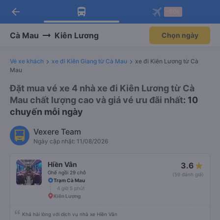
arrow_back
Tải app Vexere ngay!
Tải app Vexere
-30k
Mở app
Mở app
Nhận ưu đãi thành viên độc
-30k/ghế khi đặt vé máy bay qua
quyền
app
Cà Mau
Kiên Lương
Chọn ngày
Vé xe khách
xe đi Kiên Giang từ Cà Mau
xe đi Kiên Lương từ Cà
Mau
Đặt mua vé xe 4 nhà xe đi Kiên Lương từ Cà
Mau chất lượng cao và giá vé ưu đãi nhất
: 10
chuyến mỗi ngày
Vexere Team
Ngày cập nhật: 11/08/2026
Hiền Vân
3.6
Ghế ngồi 29 chỗ
(59 đánh giá)
Trạm Cà Mau
4 giờ 5 phút
Kiên Lương
Khá hài lòng với dịch vụ nhà xe Hiền Vân