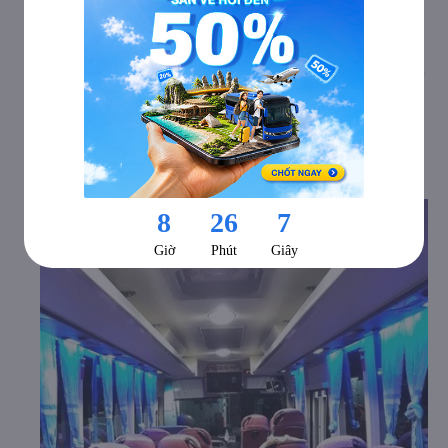
Xe đi Kiên Lương - Kiên Giang từ Cà Mau nhận được rất
nhiều đánh giá tốt từ hành khách đã từng trải nghiệm
dịch vụ. Nhà xe Hiền Vân đầu tư dàn xe chất lượng cao,
thường xuyên được bảo dưỡng và nâng cấp nên vẫn còn
rất mới. Đội ngũ nhân viên được đào tạo chuyên nghiệp,
tài xế giàu kinh nghiệm, luôn sẵn sàng hỗ trợ hành khách
đến khi kết thúc hành trình di chuyển.
b. Hình ảnh xe Hiền Vân