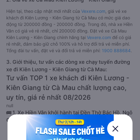
Hiện tại, theo cập nhật mới nhất của
Vexere.com
, giá vé xe
khách đi Kiên Lương - Kiên Giang từ Cà Mau có mức giá dao
động từ 200000 đồng - 200000 đồng. Trong đó, nhà xe Hiền
Vân có giá vé rẻ nhất, chỉ 200000 đồng. Đặt vé xe Cà Mau
Kiên Lương - Kiên Giang chính hãng tại
Vexere.com
để có giá
rẻ nhất, đảm bảo giữ chỗ 100% và hỗ trợ đổi trả vé miễn phí.
Tổng đài tư vấn, đặt vé và đổi trả vé miễn phí:
1900 888684
.
3. Giới thiệu, tư vấn các dòng xe chạy tuyến đường
xe đi Kiên Lương - Kiên Giang từ Cà Mau:
Tư vấn TOP 1 xe khách đi Kiên Lương -
Kiên Giang từ Cà Mau chất lượng cao,
uy tín, giá rẻ nhất 08/2026
null
🚌 1. Xe Hiền Vân khởi hành tại Đền Thờ Bác Hồ, Ngô
Quyền
a. Giới thiệu xe Hiền Vân