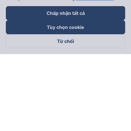
Chấp nhận tất cả
Tùy chọn cookie
Từ chối
Theo dõi chúng tôi trên
Facebook
Tiktok
Youtube
Công ty TNHH Thương Mại Dịch Vụ Vexere
Địa chỉ đăng ký kinh doanh: 8C Chữ Đồng Tử, Phường Tân
Sơn Nhất, TP. Hồ Chí Minh, Việt Nam
Địa chỉ
:
Lầu 2, toà nhà H3 Circo Hoàng Diệu, 384 Hoàng Diệu,
Phường Khánh Hội, TP Hồ Chí Minh, Việt Nam
Tầng 3, toà nhà 101 Láng Hạ, 101 Láng Hạ, Phường Láng, TP.
Hà Nội, Việt Nam
Giấy chứng nhận ĐKKD số 0315133726 do Sở KH và ĐT TP.
Hồ Chí Minh cấp lần đầu ngày 27/6/2018