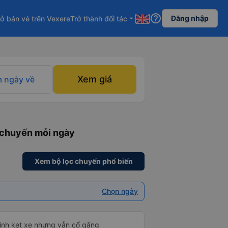
help_outline
Đăng nhập
ở bán vé trên Vexere
Trở thành đối tác
arrow_drop_down
Xem giá
 ngày về
1 chuyến mỗi ngày
Xem bộ lọc chuyến phổ biến
Chọn ngày
mình kẹt xe nhưng vẫn cố gắng