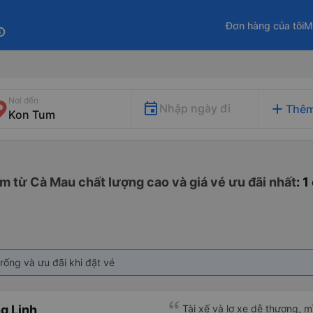
Đơn hàng của tôi
M
fo
Nơi đến
add
Nhập ngày đi
Thêm
m từ Cà Mau chất lượng cao và giá vé ưu đãi nhất
: 
rống và ưu đãi khi đặt vé
g Linh
Tài xế và lơ xe dễ thương, 