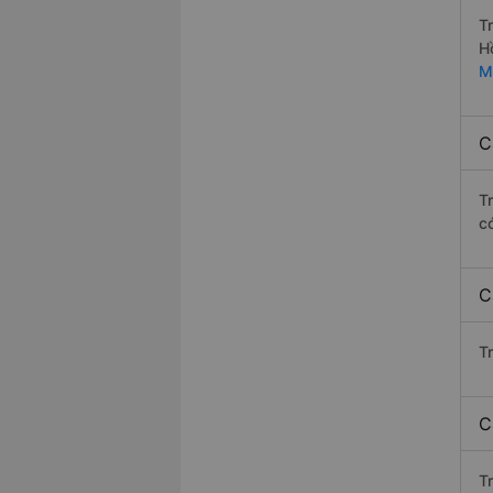
T
H
M
C
T
c
C
T
C
T