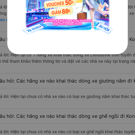
rả lời: Hiện tại có 1 hãng xe khai thác dòng xe Limousine giường đô
ồng Linh, bạn có thể tham khảo thêm thông tin và đặt vé các nhà xe 
au đi Kon Tum
âu hỏi: Các hãng xe nào khai thác dòng xe Limousine đi 
rả lời: Hiện tại có 1 hãng xe khai thác dòng xe Limousine trên tuyế
ó thể tham khảo thêm thông tin và đặt vé các nhà xe này tại trang nà
âu hỏi: Các hãng xe nào khai thác dòng xe giường nằm đi
rả lời: Hiện tại chưa có nhà xe nào có loại xe giường nằm khai thác
âu hỏi: Các hãng xe nào khai thác dòng xe ghế ngồi đi Ko
rả lời: Hiện tại chưa có nhà xe nào có loại xe ghế ngồi khai thác tu