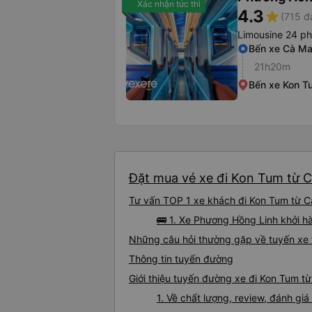
Xác nhận tức thì
4.3
star
(715 đ
Limousine 24 p
Bến xe Cà M
21h20m
Bến xe Kon T
Đặt mua vé xe đi Kon Tum từ C
Tư vấn TOP 1 xe khách đi Kon Tum từ Cà
🚌 1. Xe Phương Hồng Linh khởi h
Những câu hỏi thường gặp về tuyến xe
Thông tin tuyến đường
Giới thiệu tuyến đường xe đi Kon Tum t
1. Về chất lượng, review, đánh g