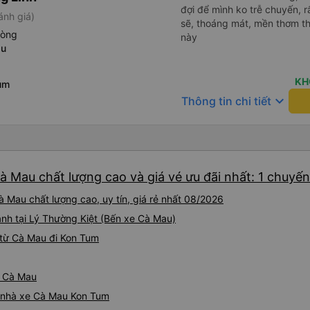
đợi để mình ko trễ chuyến, r
ánh giá)
sẽ, thoáng mát, mền thơm th
hòng
này
au
KH
um
keyboard_arrow_down
Thông tin chi tiết
à Mau chất lượng cao và giá vé ưu đãi nhất: 1 chuyến
 Mau chất lượng cao, uy tín, giá rẻ nhất 08/2026
ành tại Lý Thường Kiệt (Bến xe Cà Mau)
 từ Cà Mau đi Kon Tum
ừ Cà Mau
iá nhà xe Cà Mau Kon Tum