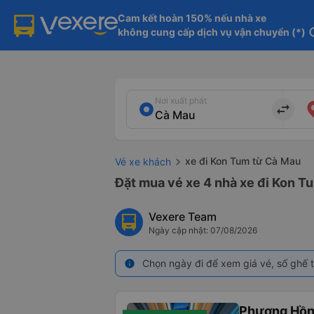
Cam kết hoàn 150% nếu nhà xe

không cung cấp dịch vụ vận chuyển (*)
in
Nơi xuất phát
import_export
xe đi Kon Tum từ Cà Mau
Vé xe khách
Đặt mua vé xe 4 nhà xe đi Kon Tu
Vexere Team
Ngày cập nhật: 07/08/2026
Chọn ngày đi để xem giá vé, số ghế t
info
Phương Hồn