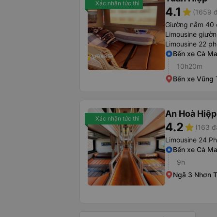
Xác nhận tức thì
4.1
star
(1659 đ
Giường nằm 40 
Limousine giườ
Limousine 22 ph
Bến xe Cà M
10h20m
Bến xe Vũng 
An Hoà Hiệp
Xác nhận tức thì
4.2
star
(163 đ
Limousine 24 P
Bến xe Cà M
9h
Ngã 3 Nhơn T