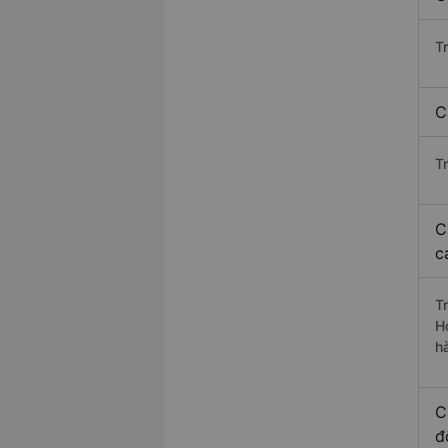
T
C
T
C
c
T
H
h
C
đ