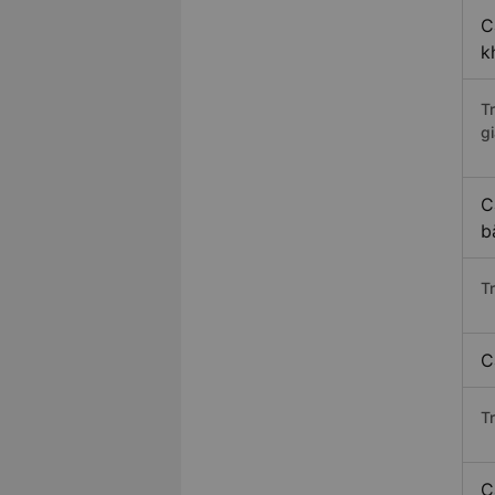
C
k
T
gi
C
b
T
C
T
C