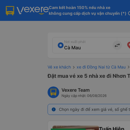
Cam kết hoàn 150% nếu nhà xe

không cung cấp dịch vụ vận chuyển (*)
in
Nơi xuất phát
import_export
Vé xe khách
xe đi Đồng Nai từ Cà Mau
Đặt mua vé xe 5 nhà xe đi Nhơn T
Vexere Team
Ngày cập nhật: 06/08/2026
Chọn ngày đi để xem giá vé, số ghế t
info
Tuấn Hiệp