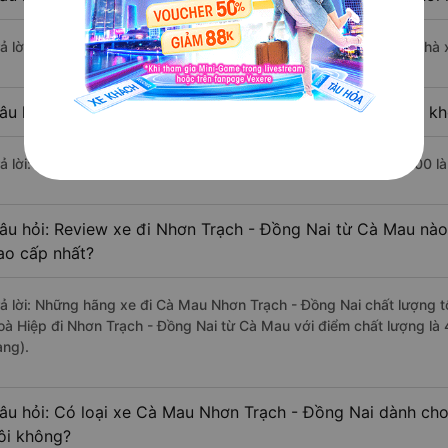
rả lời: Chuyến xe có giờ xuất phát sớm nhất vào lúc 5:00 là của nhà 
âu hỏi: Nhà xe đi Nhơn Trạch - Đồng Nai từ Cà Mau nào khở
rả lời: Chuyến xe có giờ xuất phát trễ (muộn) nhất là vào lúc 19:00 l
âu hỏi: Review xe đi Nhơn Trạch - Đồng Nai từ Cà Mau nào 
ao cấp nhất?
rả lời: Những hãng xe đi Cà Mau Nhơn Trạch - Đồng Nai chất lượng tố
oà Hiệp đi Nhơn Trạch - Đồng Nai từ Cà Mau với điểm chất lượng là
àng).
âu hỏi: Có loại xe Cà Mau Nhơn Trạch - Đồng Nai dành cho
ôi không?