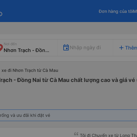
Đơn hàng của tôi
M
fo
Nơi đến
add
Nhập ngày đi
Thêm
xe đi Nhơn Trạch từ Cà Mau
rạch - Đồng Nai từ Cà Mau chất lượng cao và giá vé 
rống và ưu đãi khi đặt vé
Tôi đi Chuyến xe từ Long Th