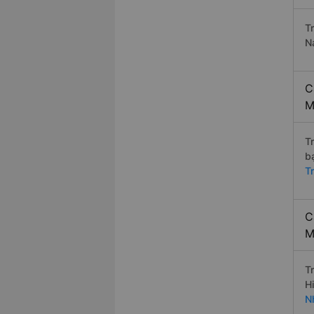
T
Na
C
M
T
b
T
C
M
T
H
N