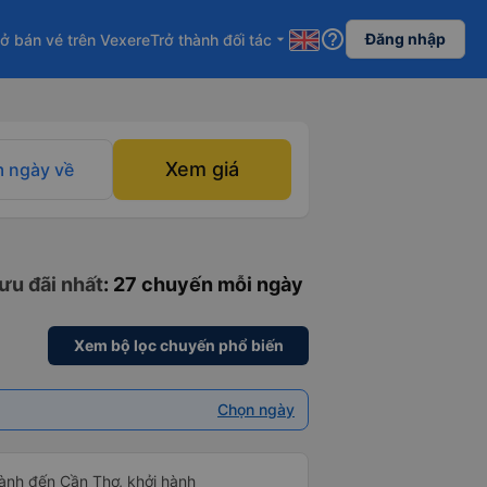
help_outline
Đăng nhập
ở bán vé trên Vexere
Trở thành đối tác
arrow_drop_down
Xem giá
 ngày về
ưu đãi nhất
: 27 chuyến mỗi ngày
Xem bộ lọc chuyến phổ biến
Chọn ngày
ành đến Cần Thơ, khởi hành