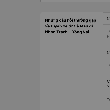
C
Những câu hỏi thường gặp
về tuyến xe từ Cà Mau đi
T
Nhơn Trạch - Đồng Nai
H
C
T
C
?
Tr