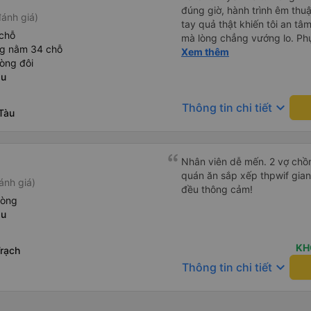
đúng giờ, hành trình êm thuậ
ánh giá)
tay quả thật khiến tôi an tâm, mãn ý. Đường xa muôn dặm
chỗ
mà lòng chẳng vướng lo. Ph
ng nằm 34 chỗ
cẩn, hiếm thấy giữa thời buổi
Xem thêm
òng đôi
Xin gửi lời tán dương chân 
au
hưng thịnh, vạn lộ bình an.”
keyboard_arrow_down
Thông tin chi tiết
Tàu
Nhân viên dễ mến. 2 vợ chồn
quán ăn sắp xếp thpwif gian
ánh giá)
đều thông cảm!
hòng
au
KH
rạch
keyboard_arrow_down
Thông tin chi tiết