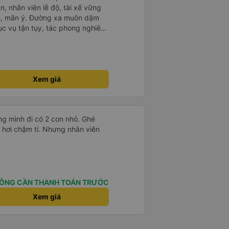
n, nhân viên lễ độ, tài xế vững
ục vụ tận tụy, tác phong nghiêm
 kim tiền vội vã. Xã hội loạn đạo.
thành, kính chúc nhà xe ngày một
Xem giá
g mình đi có 2 con nhỏ. Ghé
 hơi chậm tí. Nhưng nhân viên
ÔNG CẦN THANH TOÁN TRƯỚC
Xem giá