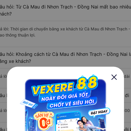
âu hỏi: Từ Cà Mau đi Nhơn Trạch - Đồng Nai mất bao nhiêu
hách?
rả lời: Thời gian di chuyển bằng xe khách từ Cà Mau đi Nhơn Trạch 
ao thông thuận lợi.
âu hỏi: Khoảng cách từ Cà Mau đi Nhơn Trạch - Đồng Nai l
ằng xe khách?
rả lời: Đoạn đường đi Nhơn Trạch - Đồng Nai từ Cà Mau có chiều dà
âu hỏi: Mỗi ngày có bao nhiêu chuyến xe khách Cà Mau đi
rả lời: Trung bình mỗi ngày có khoảng 27 chuyến xe bắt đầu từ 5:00
âu hỏi: Nhà xe đi Cà Mau Nhơn Trạch - Đồng Nai nào khởi