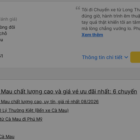
Tôi đi Chuyến xe từ Long Th
đúng giờ, hành trình êm thuậ
ánh giá)
tay quả thật khiến tôi an tâm, mãn ý. Đường xa muôn dặm
òng đôi
mà lòng chẳng vướng lo. Ph
chỗ
cẩn, hiếm thấy giữa thời buổi
Xem thêm
au
Xin gửi lời tán dương chân 
hưng thịnh, vạn lộ bình an.”
51
keyboard_arrow_down
Thông tin chi tiết
 Mau chất lượng cao và giá vé ưu đãi nhất: 6 chuyến
Mau chất lượng cao, uy tín, giá rẻ nhất 08/2026
20 Lý Thường Kiệt (Bến xe Cà Mau)
 từ Cà Mau đi Phú Mỹ
 Cà Mau