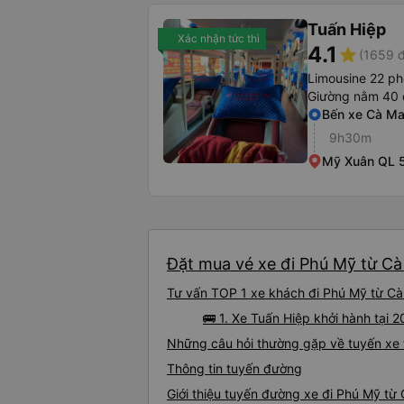
Tuấn Hiệp
Xác nhận tức thì
4.1
star
(1659 đ
Limousine 22 ph
Giường nằm 40 
Bến xe Cà M
9h30m
Mỹ Xuân QL 
Đặt mua vé xe đi Phú Mỹ từ Cà
Tư vấn TOP 1 xe khách đi Phú Mỹ từ Cà 
🚌 1. Xe Tuấn Hiệp khởi hành tại 
Những câu hỏi thường gặp về tuyến xe
Thông tin tuyến đường
Giới thiệu tuyến đường xe đi Phú Mỹ từ