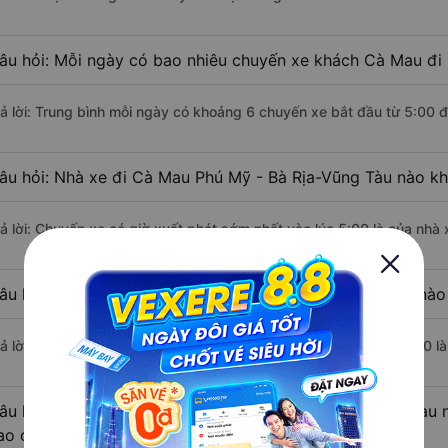
âu hỏi: Mỗi ngày có bao nhiêu chuyến xe khách Cà Mau đi 
rả lời: Trung bình mỗi ngày có khoảng 6 chuyến xe bắt đầu từ 5:00 
âu hỏi: Nhà xe đi Cà Mau Phú Mỹ - Bà Rịa-Vũng Tàu nào k
rả lời: Chuyến xe có giờ xuất phát sớm nhất vào lúc 5:00 là của nhà 
âu hỏi: Nhà xe đi Phú Mỹ - Bà Rịa-Vũng Tàu từ Cà Mau nào 
rả lời: Chuyến xe có giờ xuất phát trễ (muộn) nhất là vào lúc 19:00 l
âu hỏi: Review xe đi Phú Mỹ - Bà Rịa-Vũng Tàu từ Cà Mau n
ao cấp nhất?