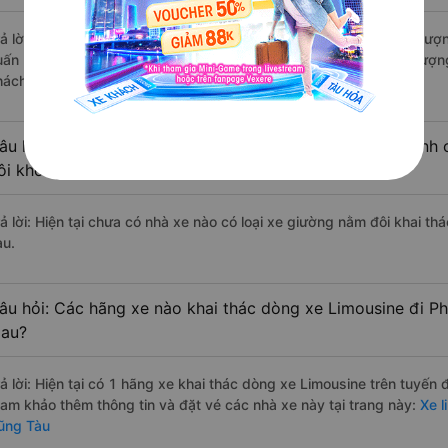
rả lời: Những hãng xe đi Cà Mau Phú Mỹ - Bà Rịa-Vũng Tàu chất lượng
uấn Hiệp đi Phú Mỹ - Bà Rịa-Vũng Tàu từ Cà Mau với điểm chất lượn
hách hàng).
âu hỏi: Có loại xe Cà Mau Phú Mỹ - Bà Rịa-Vũng Tàu dành 
ôi không?
rả lời: Hiện tại chưa có nhà xe nào có loại xe giường nằm đôi khai t
àu.
âu hỏi: Các hãng xe nào khai thác dòng xe Limousine đi P
au?
rả lời: Hiện tại có 1 hãng xe khai thác dòng xe Limousine trên tuyến
ham khảo thêm thông tin và đặt vé các nhà xe này tại trang này:
Xe l
ũng Tàu