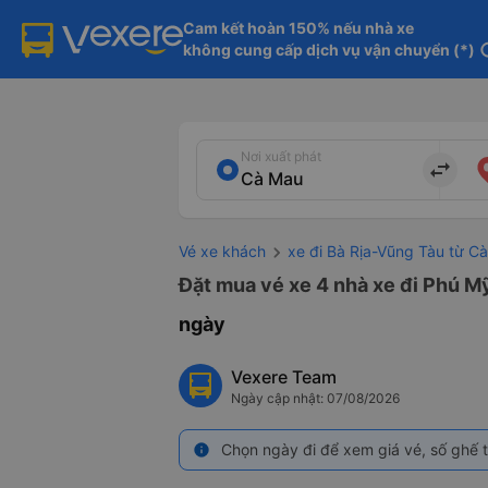
Cam kết hoàn 150% nếu nhà xe

không cung cấp dịch vụ vận chuyển (*)
in
Nơi xuất phát
import_export
Vé xe khách
xe đi Bà Rịa-Vũng Tàu từ C
Đặt mua vé xe 4 nhà xe đi Phú Mỹ
ngày
Vexere Team
Ngày cập nhật: 07/08/2026
Chọn ngày đi để xem giá vé, số ghế t
info