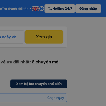
help_outline
phone
Hotline 24/7
Đăng nhập
re
Trở thành đối tác
arrow_drop_down
Xem giá
 ngày về
 vé ưu đãi nhất
: 6 chuyến mỗi
Xem bộ lọc chuyến phổ biến
Chọn ngày