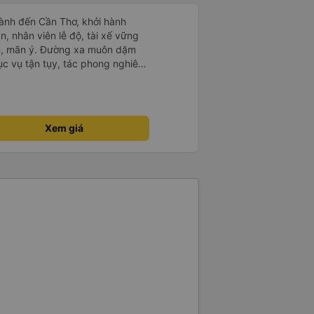
ành đến Cần Thơ, khởi hành
n, nhân viên lễ độ, tài xế vững
ục vụ tận tụy, tác phong nghiêm
 kim tiền vội vã. Xã hội loạn đạo.
thành, kính chúc nhà xe ngày một
Xem giá