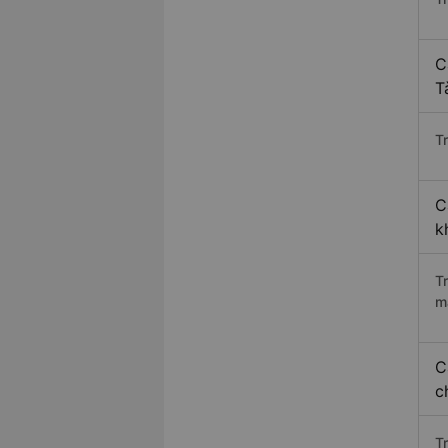
C
T
Tr
C
k
T
m
C
c
T