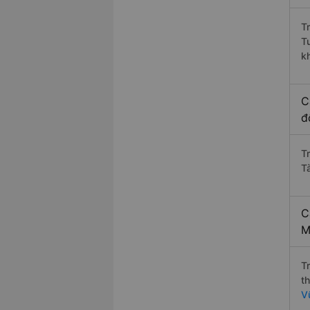
T
T
k
C
đ
T
T
C
M
T
t
V