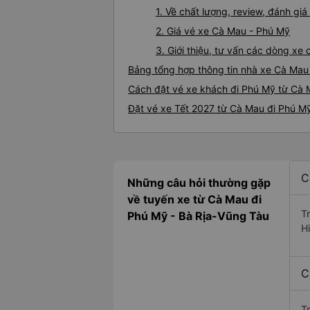
1. Về chất lượng, review, đánh g
2. Giá vé xe Cà Mau - Phú Mỹ
3. Giới thiệu, tư vấn các dòng x
Bảng tổng hợp thông tin nhà xe Cà Mau
Cách đặt vé xe khách đi Phú Mỹ từ Cà M
Đặt vé xe Tết 2027 từ Cà Mau đi Phú M
C
Những câu hỏi thường gặp
về tuyến xe từ Cà Mau đi
T
Phú Mỹ - Bà Rịa-Vũng Tàu
H
C
T