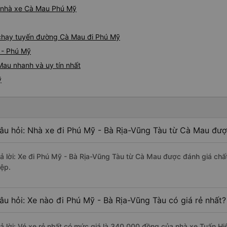
iá nhà xe Cà Mau Phú Mỹ
e chạy tuyến đường Cà Mau đi Phú Mỹ
 - Phú Mỹ
au nhanh và uy tín nhất
ỹ
âu hỏi: Nhà xe đi Phú Mỹ - Bà Rịa-Vũng Tàu từ Cà Mau đượ
rả lời: Xe đi Phú Mỹ - Bà Rịa-Vũng Tàu từ Cà Mau được đánh giá chấ
iệp.
âu hỏi: Xe nào đi Phú Mỹ - Bà Rịa-Vũng Tàu có giá rẻ nhất?
rả lời: Vé xe rẻ nhất có mức giá là 340.000 đồng của nhà xe Tuấn Hi