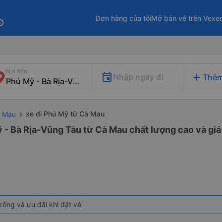
Đơn hàng của tôi
Mở bán vé trên Vexe
fo
Nơi đến
add
Nhập ngày đi
Thêm
xe đi Phú Mỹ từ Cà Mau
à Mau
 - Bà Rịa-Vũng Tàu từ Cà Mau chất lượng cao và giá
rống và ưu đãi khi đặt vé