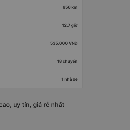
656 km
12.7 giờ
535.000 VNĐ
18 chuyến
1 nhà xe
o, uy tín, giá rẻ nhất