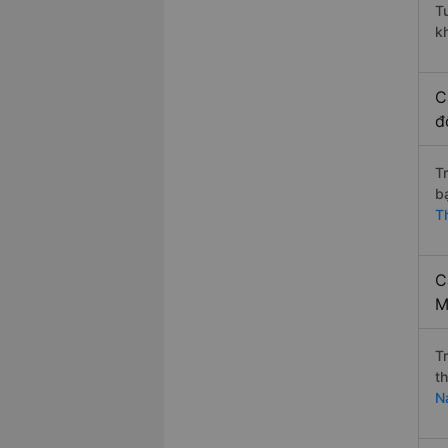
T
k
C
đ
T
b
T
C
M
T
t
N