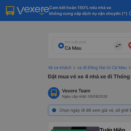
Cam kết hoàn 150% nếu nhà xe

không cung cấp dịch vụ vận chuyển (*)
in
Nơi xuất phát
import_export
Vé xe khách
xe đi Đồng Nai từ Cà Mau
Đặt mua vé xe 4 nhà xe đi Thống 
Vexere Team
Ngày cập nhật: 06/08/2026
Chọn ngày đi để xem giá vé, số ghế t
info
Tuấn Hiệp