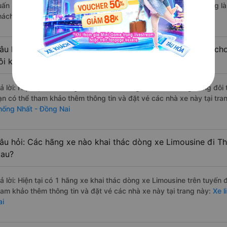
uấn Hiệp đi Thống Nhất - Đồng Nai từ Cà Mau với điểm chất lượng l
hách hàng).
âu hỏi: Có loại xe Cà Mau Thống Nhất - Đồng Nai dành cho
ôi không?
rả lời: Hiện tại có 1 hãng xe khai thác dòng xe Limousine giường đôi
ạn có thể tham khảo thêm thông tin và đặt vé các nhà xe này tại tra
hống Nhất - Đồng Nai
âu hỏi: Các hãng xe nào khai thác dòng xe Limousine đi T
au?
rả lời: Hiện tại có 1 hãng xe khai thác dòng xe Limousine trên tuyến
ham khảo thêm thông tin và đặt vé các nhà xe này tại trang này:
Xe l
ai