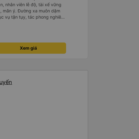
n, nhân viên lễ độ, tài xế vững
ục vụ tận tụy, tác phong nghiêm
 kim tiền vội vã. Xã hội loạn đạo.
thành, kính chúc nhà xe ngày một
Xem giá
huyến