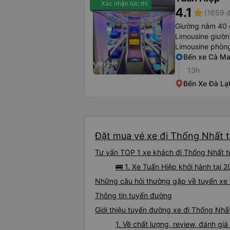
Xác nhận tức thì
4.1
star
(1659 đ
Giường nằm 40 
Limousine giườ
Limousine phòng
Bến xe Cà M
13h
Bến Xe Đà Lạ
Đặt mua vé xe đi Thống Nhất t
Tư vấn TOP 1 xe khách đi Thống Nhất từ
🚌 1. Xe Tuấn Hiệp khởi hành tại 
Những câu hỏi thường gặp về tuyến xe
Thông tin tuyến đường
Giới thiệu tuyến đường xe đi Thống Nhấ
1. Về chất lượng, review, đánh g