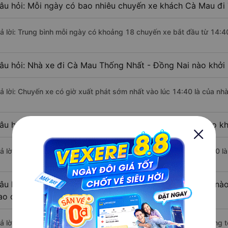
âu hỏi: Mỗi ngày có bao nhiêu chuyến xe khách Cà Mau đi
rả lời: Trung bình mỗi ngày có khoảng 18 chuyến xe bắt đầu từ 14:4
âu hỏi: Nhà xe đi Cà Mau Thống Nhất - Đồng Nai nào khởi
rả lời: Chuyến xe có giờ xuất phát sớm nhất vào lúc 14:40 là của nh
âu hỏi: Nhà xe đi Thống Nhất - Đồng Nai từ Cà Mau nào kh
rả lời: Chuyến xe có giờ xuất phát trễ (muộn) nhất là vào lúc 18:20 l
âu hỏi: Review xe đi Thống Nhất - Đồng Nai từ Cà Mau nào 
ao cấp nhất?
rả lời: Những hãng xe đi Cà Mau Thống Nhất - Đồng Nai chất lượng tố