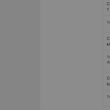
C
?
Tr
C
k
T
độ
C
b
T