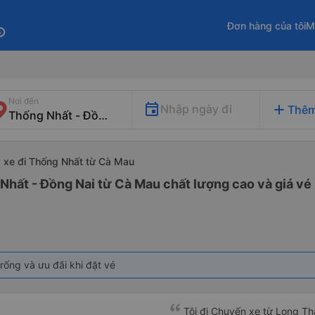
Đơn hàng của tôi
M
fo
Nơi đến
add
Nhập ngày đi
Thêm
xe đi Thống Nhất từ Cà Mau
Nhất - Đồng Nai từ Cà Mau chất lượng cao và giá vé 
rống và ưu đãi khi đặt vé
Tôi đi Chuyến xe từ Long Th