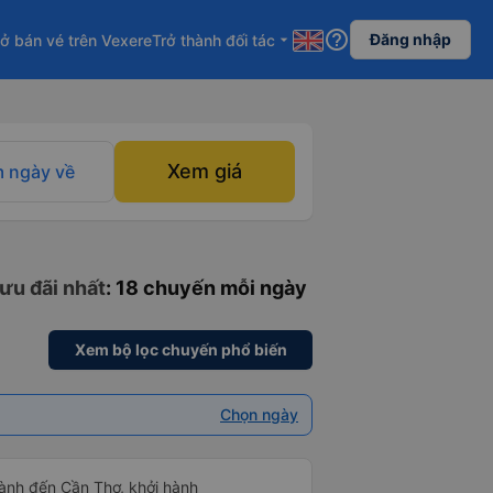
help_outline
Đăng nhập
ở bán vé trên Vexere
Trở thành đối tác
arrow_drop_down
Xem giá
 ngày về
ưu đãi nhất
: 18 chuyến mỗi ngày
Xem bộ lọc chuyến phổ biến
Chọn ngày
ành đến Cần Thơ, khởi hành