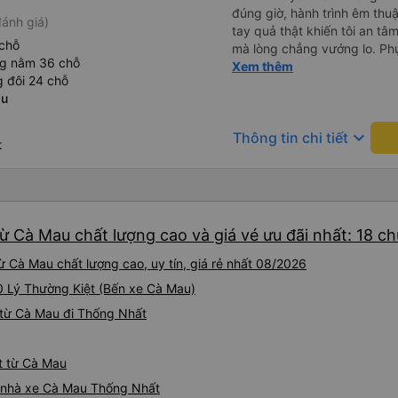
đúng giờ, hành trình êm thuậ
ánh giá)
tay quả thật khiến tôi an tâm, mãn ý. Đường xa muôn dặm
chỗ
mà lòng chẳng vướng lo. Ph
ng nằm 36 chỗ
cẩn, hiếm thấy giữa thời buổi
Xem thêm
 đôi 24 chỗ
Xin gửi lời tán dương chân 
au
hưng thịnh, vạn lộ bình an.”
keyboard_arrow_down
Thông tin chi tiết
t
ừ Cà Mau chất lượng cao và giá vé ưu đãi nhất: 18 c
 Cà Mau chất lượng cao, uy tín, giá rẻ nhất 08/2026
20 Lý Thường Kiệt (Bến xe Cà Mau)
 từ Cà Mau đi Thống Nhất
t từ Cà Mau
iá nhà xe Cà Mau Thống Nhất