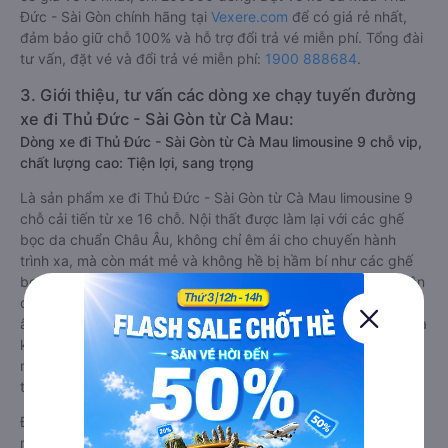
Đức - Sài Gòn chính hãng tại
Vexere.com
để có giá rẻ nhất,
đảm bảo giữ chỗ 100% và hỗ trợ đổi trả vé miễn phí. Tổng đài
tư vấn, đặt vé và đổi trả vé miễn phí:
1900 888684
.
3. Giới thiệu, tư vấn các dòng xe chạy tuyến đường
xe đi Thủ Đức - Sài Gòn từ Cà Mau:
Dòng xe đi Thủ Đức - Sài Gòn từ Cà Mau limousine 9 chỗ vip,
chất lượng cao: Tiện lợi, sang trọng
Là sản phẩm xe đi Thủ Đức - Sài Gòn từ Cà Mau limousine 9
chỗ cải tiến từ xe 16 chỗ. Nội thất được làm lại với các ghế
bọc da chuẩn Châu Âu, không chỉ êm ái cho chuyến hành
trình xa, mà còn mát mẻ và không hề bị hầm bí như các ghế
bọc da bình thường. Kèm theo các ghế có nhiều tiện nghi hiện
đại như ti-vi, tủ lạnh mini, ổ cắm usb, đèn đọc sách, hệ thống
âm thanh cao cấp. Có vách ngăn riêng biệt giữa khoang lái và
khoang hành khách. Khoảng cách giữa các ghế ngồi rất thoải
mái, không nhồi nhét. Luôn đáp ứng được nhu cầu về sang
trọng, thoải mái và tiện nghi trong việc di chuyển.
Đây là loại xe Cà Mau Thủ Đức - Sài Gòn có hỗ trợ đón/trả tận
nơi miễn phí tại nội thành Cà Mau và nội thành Thủ Đức - Sài