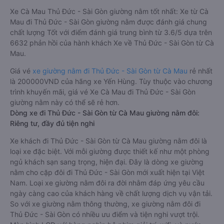
Xe Cà Mau Thủ Đức - Sài Gòn giường nằm tốt nhất: Xe từ Cà
Mau đi Thủ Đức - Sài Gòn giường nằm được đánh giá chung
chất lượng Tốt với điểm đánh giá trung bình từ 3.6/5 dựa trên
6632 phản hồi của hành khách Xe về Thủ Đức - Sài Gòn từ Cà
Mau.
Giá vé
xe giường nằm đi Thủ Đức - Sài Gòn từ Cà Mau
rẻ nhất
là 200000VND của hãng xe Yến Hùng. Tùy thuộc vào chương
trình khuyến mãi, giá vé Xe Cà Mau đi Thủ Đức - Sài Gòn
giường nằm này có thể sẽ rẻ hơn.
Dòng xe đi Thủ Đức - Sài Gòn từ Cà Mau giường nằm đôi:
Riêng tư, đầy đủ tiện nghi
Xe khách đi Thủ Đức - Sài Gòn từ Cà Mau giường nằm đôi là
loại xe đặc biệt. Với mỗi giường được thiết kế như một phòng
ngủ khách sạn sang trọng, hiện đại. Đây là dòng xe giường
nằm cho cặp đôi đi Thủ Đức - Sài Gòn mới xuất hiện tại Việt
Nam. Loại xe giường nằm đôi ra đời nhằm đáp ứng yêu cầu
ngày càng cao của khách hàng về chất lượng dịch vụ vận tải.
So với xe giường nằm thông thường, xe giường nằm đôi đi
Thủ Đức - Sài Gòn có nhiều ưu điểm và tiện nghi vượt trội.