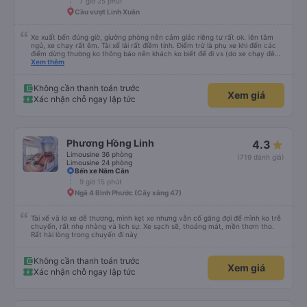
7 giờ 25 phút
Cầu vượt Linh Xuân
Xe xuất bến đúng giờ, giường phòng nên cảm giác riêng tư rất ok. Iên tâm
ngủ, xe chạy rất êm. Tài xế lái rất điềm tỉnh. Điểm trừ là phụ xe khi đến các
điểm dừng thường ko thông báo nên khách ko biết để đi vs (do xe chạy đêm
nên khách ngủ say)
Xem thêm
Không cần thanh toán trước
Xem giá
Xác nhận chỗ ngay lập tức
Phương Hồng Linh
4.3
Limousine 36 phòng
(719 đánh giá)
Limousine 24 phòng
Bến xe Năm Căn
9 giờ 15 phút
Ngã 4 Bình Phước (Cây xăng 47)
Tài xế và lơ xe dễ thương, mình kẹt xe nhưng vẫn cố gắng đợi để mình ko trễ
chuyến, rất nhẹ nhàng và lịch sự. Xe sạch sẽ, thoáng mát, mền thơm tho.
Rất hài lòng trong chuyến đi này
Không cần thanh toán trước
Xem giá
Xác nhận chỗ ngay lập tức