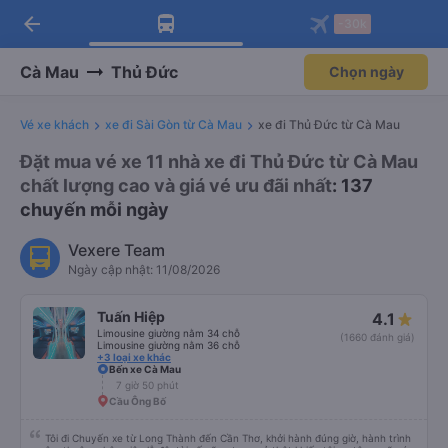
arrow_back
Tải app Vexere ngay!
Tải app Vexere
-30k
Mở app
Mở app
Nhận ưu đãi thành viên độc
-30k/ghế khi đặt vé máy bay qua
quyền
app
Cà Mau
Thủ Đức
Chọn ngày
Vé xe khách
xe đi Sài Gòn từ Cà Mau
xe đi Thủ Đức từ Cà Mau
Đặt mua vé xe 11 nhà xe đi Thủ Đức từ Cà Mau
chất lượng cao và giá vé ưu đãi nhất
: 137
chuyến mỗi ngày
Vexere Team
Ngày cập nhật: 11/08/2026
Tuấn Hiệp
4.1
Limousine giường nằm 34 chỗ
(1660 đánh giá)
Limousine giường nằm 36 chỗ
+3 loại xe khác
Bến xe Cà Mau
7 giờ 50 phút
Cầu Ông Bố
Tôi đi Chuyến xe từ Long Thành đến Cần Thơ, khởi hành đúng giờ, hành trình