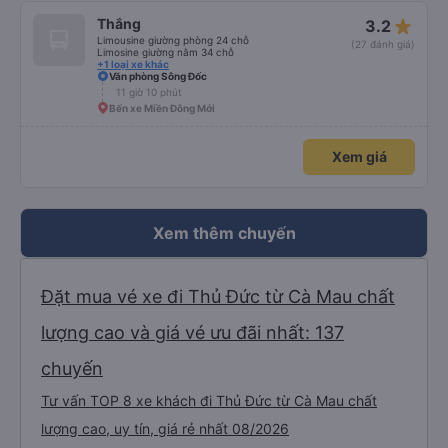
star_rate
Thắng
3.2
Limousine giường phòng 24 chỗ
(27 đánh giá)
Limosine giường nằm 34 chỗ
+1 loại xe khác
Văn phòng Sông Đốc
11 giờ 10 phút
Bến xe Miền Đông Mới
Xem giá
Xem thêm chuyến
Đặt mua vé xe đi Thủ Đức từ Cà Mau chất
lượng cao và giá vé ưu đãi nhất: 137
chuyến
Tư vấn TOP 8 xe khách đi Thủ Đức từ Cà Mau chất
lượng cao, uy tín, giá rẻ nhất 08/2026