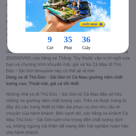
Gòn, rất thuận tiện cho du khách.
Xe Cà Mau Thủ Đức - Sài Gòn limousine tốt nhất: Xe từ Cà
Mau đi Thủ Đức - Sài Gòn limousine được đánh giá chung có
chất lượng Tốt với điểm đánh giá trung bình từ 3.9/5 dựa trên
8666 phản hồi của hành khách Xe về Thủ Đức - Sài Gòn từ
Cà Mau.
Giá vé
xe limousine đi Thủ Đức - Sài Gòn từ Cà Mau
rẻ nhất là
250000VND của hãng xe Thắng. Tùy thuộc vào vị trí ngồi của
bạn và chương trình khuyến mãi, giá vé Xe Cà Mau đi Thủ
Đức - Sài Gòn limousine này có thể sẽ rẻ hơn
Dòng xe đi Thủ Đức - Sài Gòn từ Cà Mau giường nằm chất
lượng cao: Thoải mái, giá cả tốt nhất
Những nhà xe đi Thủ Đức - Sài Gòn từ Cà Mau đều sở hữu
những xe giường nằm chất lượng cao. Trên xe được trang bị
đầy đủ các trang thiết bị hiện đại phục vụ cho nhu cầu di
chuyển của hành khách. Bên cạnh đó, các hãng xe khách Cà
Mau Thủ Đức - Sài Gòn luôn chú trọng đến chất lượng dịch
vụ, không ngừng cải thiện để mang đến trải nghiệm hoàn hảo
cho hành khách.