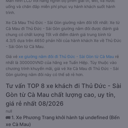
Màn hình LCD với hàng nghìn bộ phim giải trí, wifi, và nước
uống và chăn đắp miễn phí phục vụ hành khách suốt hành
trình.
Xe Cà Mau Thủ Đức - Sài Gòn giường nằm đôi tốt nhất: Xe từ
Cà Mau đi Thủ Đức - Sài Gòn giường nằm đôi được đánh giá
chung có chất lượng Tốt với điểm đánh giá trung bình từ
4.3/5 dựa trên 4650 phản hồi của hành khách Xe về Thủ Đức
- Sài Gòn từ Cà Mau.
Giá vé
xe giường nằm đôi đi Thủ Đức - Sài Gòn từ Cà Mau
rẻ
nhất là 300000VND của hãng xe Tuấn Hiệp. Tùy thuộc vào
chương trình khuyến mãi, giá vé Xe Cà Mau đi Thủ Đức - Sài
Gòn giường nằm đôi này có thể sẽ rẻ hơn.
Tư vấn TOP 8 xe khách đi Thủ Đức - Sài
Gòn từ Cà Mau chất lượng cao, uy tín,
giá rẻ nhất 08/2026
null
🚌 1. Xe Phương Trang khởi hành tại undefined (Bến
xe Cà Mau)