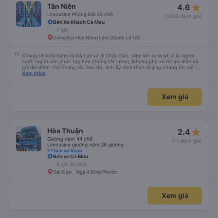
star_rate
Tân Niên
4.6
Limousine Phòng Đôi 24 chỗ
(2283 đánh giá)
Bến Xe Khách Cà Mau
7 giờ
Cổng Đại Học Nông Lâm (Quốc Lộ 1A)
Chúng tôi khởi hành từ Đà Lạt và đi Châu Đức. Việc lên xe buýt vì là người
nước ngoài nên phức tạp hơn chúng tôi tưởng. Nhưng phụ xe đã gọi điện và
gửi địa điểm cho chúng tôi. Sau đó, anh ấy đích thân đi giúp chúng tôi. Đó là
lần đầu tiên đi xe giường nằm với hai đứa trẻ nhỏ khá thú vị. Chúng tôi không
Xem thêm
chắc chắn khi nào xe sẽ dừng lại để nghỉ hoặc ăn uống. Tôi rất ngạc nhiên
khi xe dừng lại lúc nửa đêm ở Cần Thơ và mọi người xuống xe ăn. Khi đến
điểm dừng, họ đánh thức chúng tôi dậy và đảm bảo chúng tôi đã sẵn sàng.
Xem giá
Nhìn chung, đó là một trải nghiệm tốt. Mỗi giường đều có gối và chăn, và đủ
chỗ cho 1 người lớn và 1 trẻ em nằm thoải mái.
star_rate
Hòa Thuận
2.4
Giường nằm 44 chỗ
(11 đánh giá)
Limousine giường nằm 36 giường
+1 loại xe khác
Bến xe Cà Mau
8 giờ 30 phút
Sài Gòn - Ngã 4 Bình Phước
Xem giá