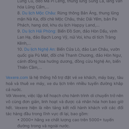
Lũng Cú, đèo Mã Pí Lèng, thung lũng Sủng Là, làng văn
hóa Lũng Cẩm,...
8.
Du lịch Mộc Châu:
Rừng thông Bản Áng, thung lũng
mận Nà Ka, đồi chè Mộc Châu, thác Dải Yếm, bản Pa
Phách, hang dơi, khu du lịch Happy Land,...
9.
Du lịch Hải Phòng:
Biển Đồ Sơn, đảo Hòn Dấu, vịnh
Lan Hạ, đảo Bạch Long Vỹ, núi Voi, khu di tích Tràng
Kênh,...
10.
Du lịch Nghệ An:
Biển Cửa Lò, đảo Lan Châu, vườn
quốc gia Pù Mát, đồi chè Thanh Chương, đảo Hòn Ngư,
cánh đồng hoa hướng dương, đồng cừu Nghệ An, biển
Thiên Cầm,...
Vexere.com
là hệ thống hỗ trợ đặt vé xe khách, máy bay, tàu
hoả và thuê xe máy, xe du lịch trên nhiều tuyến đường khắp
cả nước.
Với Vexere, việc lập kế hoạch cho hành trình di chuyển trở nên
vô cùng đơn giản, linh hoạt và được cá nhân hóa hơn bao giờ
hết. Vexere hiện là nền tảng kết nối hành khách với các đối
tác hàng đầu trong lĩnh vực đi lại, bao gồm:
• 2000+ hãng xe chất lượng cao trên 5000+ tuyến
đường trong và ngoài nước.