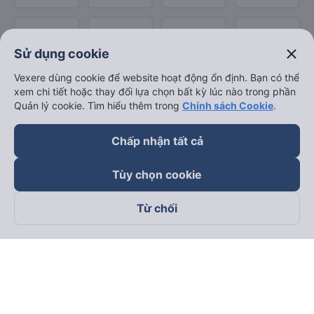
close
Sử dụng cookie
Vexere dùng cookie để website hoạt động ổn định. Bạn có thể
xem chi tiết hoặc thay đổi lựa chọn bất kỳ lúc nào trong phần
Quản lý cookie. Tìm hiểu thêm trong
Chính sách Cookie
.
Chấp nhận tất cả
Tùy chọn cookie
Từ chối
Theo dõi chúng tôi trên
Facebook
Tiktok
Youtube
Công ty TNHH Thương Mại Dịch Vụ Vexere