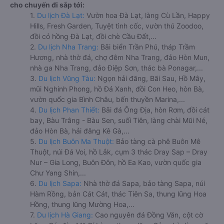
cho chuyến đi sắp tới:
1.
Du lịch Đà Lạt:
Vườn hoa Đà Lạt, làng Cù Lần, Happy
Hills, Fresh Garden, Tuyệt tình cốc, vườn thú Zoodoo,
đồi cỏ hồng Đà Lạt, đồi chè Cầu Đất,...
2.
Du lịch Nha Trang:
Bãi biển Trần Phú, tháp Trầm
Hương, nhà thờ đá, chợ đêm Nha Trang, đảo Hòn Mun,
nhà ga Nha Trang, đảo Điệp Sơn, thác bà Ponagar,...
3.
Du lịch Vũng Tàu:
Ngọn hải đăng, Bãi Sau, Hồ Mây,
mũi Nghinh Phong, hồ Đá Xanh, đồi Con Heo, hòn Bà,
vườn quốc gia Bình Châu, bến thuyền Marina,...
4.
Du lịch Phan Thiết:
Bãi đá Ông Địa, hòn Rơm, đồi cát
bay, Bàu Trắng - Bàu Sen, suối Tiên, làng chài Mũi Né,
đảo Hòn Bà, hải đăng Kê Gà,...
5.
Du lịch Buôn Ma Thuột:
Bảo tàng cà phê Buôn Mê
Thuột, núi Đá Voi, hồ Lắk, cụm 3 thác Dray Sap – Dray
Nur – Gia Long, Buôn Đôn, hồ Ea Kao, vườn quốc gia
Chư Yang Shin,...
6.
Du lịch Sapa:
Nhà thờ đá Sapa, bảo tàng Sapa, núi
Hàm Rồng, bản Cát Cát, thác Tiên Sa, thung lũng Hoa
Hồng, thung lũng Mường Hoa,...
7.
Du lịch Hà Giang:
Cao nguyên đá Đồng Văn, cột cờ