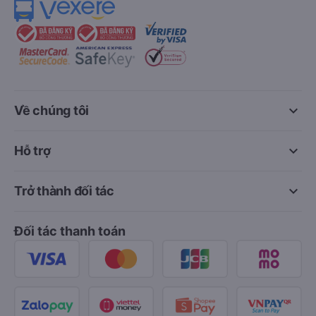
keyboard_arrow_down
Về chúng tôi
keyboard_arrow_down
Hỗ trợ
keyboard_arrow_down
Trở thành đối tác
Đối tác thanh toán