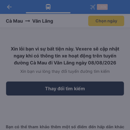
arrow_back
Tải app Vexere ngay!
Tải app Vexere
-30k
Mở app
Mở app
Nhận ưu đãi thành viên độc
-30k/ghế khi đặt vé máy bay qua
quyền
app
Cà Mau
Văn Lãng
Chọn ngày
Xin lỗi bạn vì sự bất tiện này. Vexere sẽ cập nhật
ngay khi có thông tin xe hoạt động trên tuyến
đường Cà Mau đi Văn Lãng ngày 08/08/2026
Xin bạn vui lòng thay đổi tuyến đường tìm kiếm
Thay đổi tìm kiếm
Bạn có thể tham khảo thêm một số điểm đến hấp dẫn khác