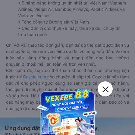
• 5 hãng hàng không uy tín nhất tại Việt Nam: Vietnam
Airlines, Vietjet Air, Bamboo Airways, Pacific Airlines và
Vietravel Airlines.
• Tổng công ty Đường sắt Việt Nam.
• Các đơn vị cho thuê xe máy, thuê xe du lịch uy tín
trên toàn quốc.
Chỉ với vài thao tác đơn giản, bạn đã có thể đặt được dịch vụ
di chuyển tại Vexere với nhiều ưu đãi vô cùng hấp dẫn. Vexere
luôn sẵn sàng đồng hành và mang đến cho bạn những
chuyến đi thoải mái, an toàn và trọn vẹn nhất.
Bên cạnh đó, bạn có thể tham khảo thêm các phương tiện
khác tại
Goyolo.com
cho chuyến đi sắp tới. Goyolo là nền tảng
đặt vé cho phép người dùng so sánh giá cả, giờ khởi hành,
thời gian di chuyển của nhiều phương tiện máy bay, xe khách
và tàu hoả. Hệ thống của Goyolo được liên kết trực tiếp với
các hãng máy bay, xe khách và tàu hoả, luôn đảm bảo có vé
cho bạn di chuyển.
Ứng dụng đặt vé Xe khách, Máy bay,