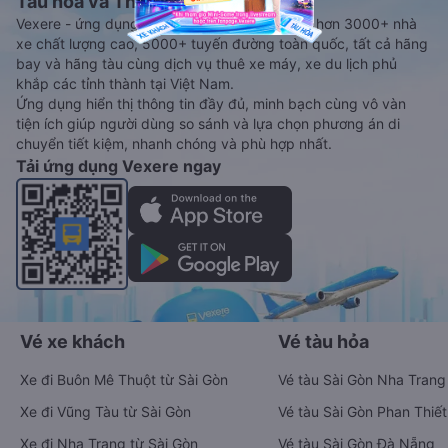
Tàu hoả và Thuê xe
Vexere - ứng dụng đặt vé đa phương tiện với hơn 3000+ nhà
xe chất lượng cao, 5000+ tuyến đường toàn quốc, tất cả hãng
bay và hãng tàu cùng dịch vụ thuê xe máy, xe du lịch phủ
khắp các tỉnh thành tại Việt Nam.
Ứng dụng hiển thị thông tin đầy đủ, minh bạch cùng vô vàn
tiện ích giúp người dùng so sánh và lựa chọn phương án di
chuyển tiết kiệm, nhanh chóng và phù hợp nhất.
Tải ứng dụng Vexere ngay
Vé xe khách
Vé tàu hỏa
Xe đi Buôn Mê Thuột từ Sài Gòn
Vé tàu Sài Gòn Nha Trang
Xe đi Vũng Tàu từ Sài Gòn
Vé tàu Sài Gòn Phan Thiết
Xe đi Nha Trang từ Sài Gòn
Vé tàu Sài Gòn Đà Nẵng