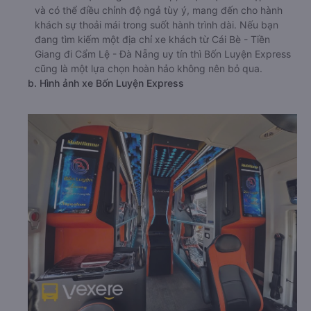
và có thể điều chỉnh độ ngả tùy ý, mang đến cho hành
khách sự thoải mái trong suốt hành trình dài. Nếu bạn
đang tìm kiếm một địa chỉ xe khách từ Cái Bè - Tiền
Giang đi Cẩm Lệ - Đà Nẵng uy tín thì Bốn Luyện Express
cũng là một lựa chọn hoàn hảo không nên bỏ qua.
b. Hình ảnh xe Bốn Luyện Express