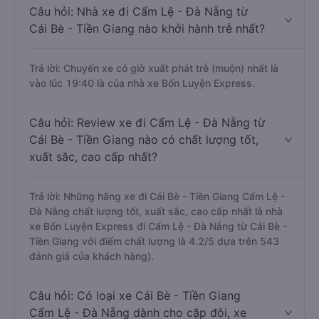
Câu hỏi: Nhà xe đi Cẩm Lệ - Đà Nẵng từ
Cái Bè - Tiền Giang nào khởi hành trễ nhất?
Trả lời: Chuyến xe có giờ xuất phát trễ (muộn) nhất là
vào lúc 19:40 là của nhà xe Bốn Luyện Express.
Câu hỏi: Review xe đi Cẩm Lệ - Đà Nẵng từ
Cái Bè - Tiền Giang nào có chất lượng tốt,
xuất sắc, cao cấp nhất?
Trả lời: Những hãng xe đi Cái Bè - Tiền Giang Cẩm Lệ -
Đà Nẵng chất lượng tốt, xuất sắc, cao cấp nhất là nhà
xe Bốn Luyện Express đi Cẩm Lệ - Đà Nẵng từ Cái Bè -
Tiền Giang với điểm chất lượng là 4.2/5 dựa trên 543
đánh giá của khách hàng).
Câu hỏi: Có loại xe Cái Bè - Tiền Giang
Cẩm Lệ - Đà Nẵng dành cho cặp đôi, xe