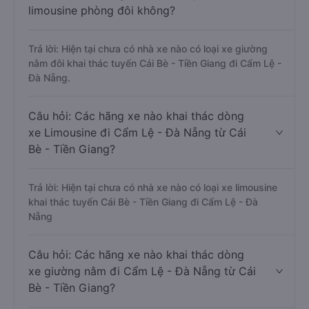
limousine phòng đôi không?
Trả lời: Hiện tại chưa có nhà xe nào có loại xe giường
nằm đôi khai thác tuyến Cái Bè - Tiền Giang đi Cẩm Lệ -
Đà Nẵng.
Câu hỏi: Các hãng xe nào khai thác dòng
xe Limousine đi Cẩm Lệ - Đà Nẵng từ Cái
Bè - Tiền Giang?
Trả lời: Hiện tại chưa có nhà xe nào có loại xe limousine
khai thác tuyến Cái Bè - Tiền Giang đi Cẩm Lệ - Đà
Nẵng
Câu hỏi: Các hãng xe nào khai thác dòng
xe giường nằm đi Cẩm Lệ - Đà Nẵng từ Cái
Bè - Tiền Giang?