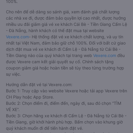
100%.
Cho nên để dễ dàng so sánh giá, xem đánh giá chất lượng
các nhà xe đi, được đảm bảo quyền lợi cao nhất, được hưởng
nhiều ưu đãi giảm giá vé xe khách Cái Bè - Tiền Giang Cẩm Lệ
- Đà Nẵng, hành khách có thể đặt mua tại website
Vexere.com
- Hệ thống đặt vé xe khách chất lượng, và uy tín
nhất tại Việt Nam, đảm bảo giữ chỗ 100%. Đối với bất cứ giao
dịch đặt mua vé xe khách đi Cẩm Lệ - Đà Nẵng từ Cái Bè -
Tiền Giang nào của quý khách tại trang web
Vexere.com
đều
được Vexere cam kết giải quyết sự cố. Chính sách tặng
coupon giảm giá hoặc hoàn tiền sẽ tùy theo từng trường hợp
sự việc.
Hướng dẫn đặt vé tại Vexere.com:
Bước 1: Truy cập vào website Vexere hoặc tải app Vexere trên
CH Play hoặc App Store.
Bước 2: Chọn điểm đi, điểm đến, ngày đi, sau đó chọn “TÌM
VÉ XE”.
Bước 3: Chọn hãng xe khách đi Cẩm Lệ - Đà Nẵng từ Cái Bè -
Tiền Giang, giờ khởi hành phù hợp. Bấm chọn vào khung giờ
quý khách muốn đi để tiến hành đặt vé.