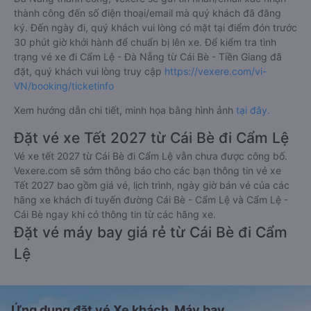
thành công đến số điện thoại/email mà quý khách đã đăng
ký. Đến ngày đi, quý khách vui lòng có mặt tại điểm đón trước
30 phút giờ khởi hành để chuẩn bị lên xe. Để kiểm tra tình
trạng vé xe đi Cẩm Lệ - Đà Nẵng từ Cái Bè - Tiền Giang đã
đặt, quý khách vui lòng truy cập
https://vexere.com/vi-
VN/booking/ticketinfo
Xem hướng dẫn chi tiết, minh họa bằng hình ảnh
tại đây.
Đặt vé xe Tết 2027 từ Cái Bè đi Cẩm Lệ
Vé xe tết 2027 từ Cái Bè đi Cẩm Lệ vẫn chưa được công bố.
Vexere.com sẽ sớm thông báo cho các bạn thông tin vé xe
Tết 2027 bao gồm giá vé, lịch trình, ngày giờ bán vé của các
hãng xe khách đi tuyến đường Cái Bè - Cẩm Lệ và Cẩm Lệ -
Cái Bè ngay khi có thông tin từ các hãng xe.
Đặt vé máy bay giá rẻ từ Cái Bè đi Cẩm
Lệ
Ứng dụng đặt vé Xe khách, Máy bay,