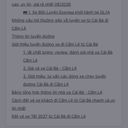
cao, uy tín, giá rẻ nhất 08/2026
🚌 1. Xe Bốn Luyện Express khởi hành tại QL1A
Những câu hỏi thường gặp về tuyến xe từ Cái Bè đi
Cẩm Lệ
Thông tin tuyến đường
Giới thiệu tuyến đường xe đi Cẩm Lệ từ Cái Bè
1. Về chất lượng, review, đánh giá nhà xe Cái Bè
Cẩm Lệ
2. Giá vé xe Cái Bè - Cẩm Lệ
3. Giới thiệu, tư vấn các dòng xe chạy tuyến
đường Cái Bè đi Cẩm Lệ
Bảng tổng hợp thông tin nhà xe Cái Bè - Cẩm Lệ
Cách đặt vé xe khách đi Cẩm Lệ từ Cái Bè nhanh và uy
tín nhất
Đặt vé xe Tết 2027 từ Cái Bè đi Cẩm Lệ