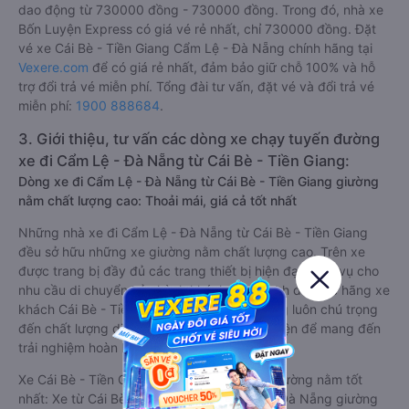
dao động từ 730000 đồng - 730000 đồng. Trong đó, nhà xe
Bốn Luyện Express có giá vé rẻ nhất, chỉ 730000 đồng. Đặt
vé xe Cái Bè - Tiền Giang Cẩm Lệ - Đà Nẵng chính hãng tại
Vexere.com
để có giá rẻ nhất, đảm bảo giữ chỗ 100% và hỗ
trợ đổi trả vé miễn phí. Tổng đài tư vấn, đặt vé và đổi trả vé
miễn phí:
1900 888684
.
3. Giới thiệu, tư vấn các dòng xe chạy tuyến đường
xe đi Cẩm Lệ - Đà Nẵng từ Cái Bè - Tiền Giang:
Dòng xe đi Cẩm Lệ - Đà Nẵng từ Cái Bè - Tiền Giang giường
nằm chất lượng cao: Thoải mái, giá cả tốt nhất
Những nhà xe đi Cẩm Lệ - Đà Nẵng từ Cái Bè - Tiền Giang
đều sở hữu những xe giường nằm chất lượng cao. Trên xe
được trang bị đầy đủ các trang thiết bị hiện đại phục vụ cho
nhu cầu di chuyển của hành khách. Bên cạnh đó, các hãng xe
khách Cái Bè - Tiền Giang Cẩm Lệ - Đà Nẵng luôn chú trọng
đến chất lượng dịch vụ, không ngừng cải thiện để mang đến
trải nghiệm hoàn hảo cho hành khách.
Xe Cái Bè - Tiền Giang Cẩm Lệ - Đà Nẵng giường nằm tốt
nhất: Xe từ Cái Bè - Tiền Giang đi Cẩm Lệ - Đà Nẵng giường