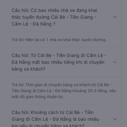
Câu hỏi: Có bao nhiêu nhà xe đang khai
thác tuyến đường Cái Bè - Tiền Giang -
Cẩm Lệ - Đà Nẵng ?
Trả lời: Hiện tại có 1 nhà xe khai thác tuyến đường.
Câu hỏi: Từ Cái Bè - Tiền Giang đi Cẩm Lệ -
Đà Nẵng mất bao nhiêu tiếng khi di chuyển
bằng xe khách?
Trả lời: Thời gian di chuyển bằng xe khách từ Cái Bè -
Tiền Giang đi Cẩm Lệ - Đà Nẵng khoảng 20.3 tiếng, nếu
mật độ giao thông thuận lợi.
Câu hỏi: Khoảng cách từ Cái Bè - Tiền
Giang đi Cẩm Lệ - Đà Nẵng là bao nhiêu
km nếu di chuyển bằng xe khách?