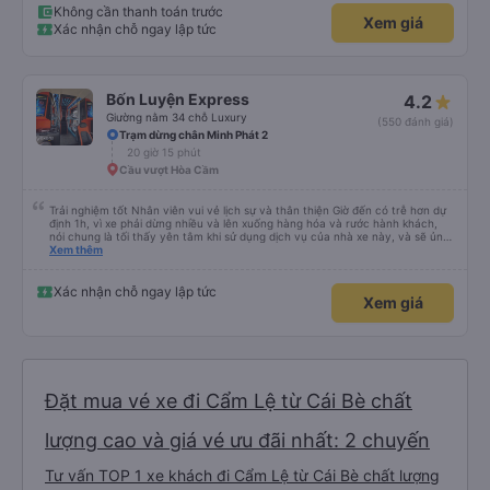
Không cần thanh toán trước
Xem giá
Xác nhận chỗ ngay lập tức
Bốn Luyện Express
4.2
Giường nằm 34 chỗ Luxury
(550 đánh giá)
Trạm dừng chân Minh Phát 2
20 giờ 15 phút
Cầu vượt Hòa Cầm
Trải nghiệm tốt Nhân viên vui vẻ lịch sự và thân thiện Giờ đến có trễ hơn dự
định 1h, vì xe phải dừng nhiều và lên xuống hàng hóa và rước hành khách,
nói chung là tối thấy yên tâm khi sử dụng dịch vụ của nhà xe này, và sẽ ủng
hộ và giới thiệu cho người thân sử dụng dịch vụ của nhà xe này
Xem thêm
Xác nhận chỗ ngay lập tức
Xem giá
Đặt mua vé xe đi Cẩm Lệ từ Cái Bè chất
lượng cao và giá vé ưu đãi nhất: 2 chuyến
Tư vấn TOP 1 xe khách đi Cẩm Lệ từ Cái Bè chất lượng