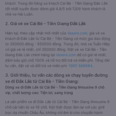
khách. Trong đó hãng xe khách Cái Bè - Tiền Giang Đắk Lắk
tốt nhất tuyến được đánh giá 4.8/5 bởi 1209 hành khách là
nhà xe Hải Luân.
2. Giá vé xe Cái Bè - Tiền Giang Đắk Lắk
Hiện tại, theo cập nhật mới nhất của
Vexere.com
, giá vé xe
khách đi Đắk Lắk từ Cái Bè - Tiền Giang có mức giá dao động
từ 350000 đồng - 650000 đồng. Trong đó, nhà xe Tuấn Hiệp
có giá vé rẻ nhất, chỉ 350000 đồng. Đặt vé xe Cái Bè - Tiền
Giang Đắk Lắk chính hãng tại
Vexere.com
để có giá rẻ nhất,
đảm bảo giữ chỗ 100% và hỗ trợ đổi trả vé miễn phí. Tổng đài
tư vấn, đặt vé và đổi trả vé miễn phí:
1900 888684
.
3. Giới thiệu, tư vấn các dòng xe chạy tuyến đường
xe đi Đắk Lắk từ Cái Bè - Tiền Giang:
Dòng xe đi Đắk Lắk từ Cái Bè - Tiền Giang limousine 9 chỗ
vip, chất lượng cao: Tiện lợi, sang trọng
Là sản phẩm xe đi Đắk Lắk từ Cái Bè - Tiền Giang limousine 9
chỗ cải tiến từ xe 16 chỗ. Nội thất được làm lại với các ghế
bọc da chuẩn Châu Âu, không chỉ êm ái cho chuyến hành