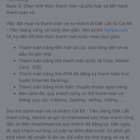
Bước 5: Chọn hình thức thanh toán vé phù hợp và tiến hành
thanh toán vé.
Việc đặt mua và thanh toán vé xe khách đi Đắk Lắk từ Cái Bè
- Tiền Giang cũng vô cùng đơn giản, tiện lợi khi
Vexere.com
hỗ trợ đến 06 hình thức thanh toán khác nhau bao gồm:
Thanh toán bằng tiền mặt tại các cửa hàng tiện lợi và
siêu thị gần nhà.
Thanh toán bằng thẻ thanh toán quốc tế (Visa, Master
Card, JCB).
Thanh toán bằng thẻ ATM đã đăng ký thanh toán trực
tuyến (Internet Banking).
Thanh toán bằng hình thức chuyển khoản ngân hàng.
Bên cạnh đó, quý khách cũng có thể thanh toán vé
thông qua các ví Momo, ZaloPay, AirPay, VNPay,…
Sau khi thanh toán vé xe khách Cái Bè - Tiền Giang Đắk Lắk
thành công, Vexere sẽ gửi tin nhắn/email xác nhận thành công
đến số điện thoại/email mà quý khách đã đăng ký. Đến ngày
đi, quý khách vui lòng có mặt tại điểm đón trước 30 phút giờ
khởi hành để chuẩn bị lên xe. Để kiểm tra tình trạng vé xe đi