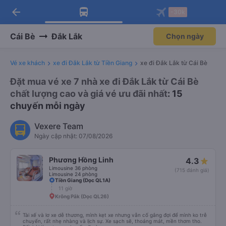
arrow_back
Tải app Vexere ngay!
Tải app Vexere
-30k
Mở app
Mở app
Nhận ưu đãi thành viên độc
-30k/ghế khi đặt vé máy bay qua
quyền
app
Cái Bè
Đắk Lắk
Chọn ngày
Vé xe khách
xe đi Đắk Lắk từ Tiền Giang
xe đi Đắk Lắk từ Cái Bè
Đặt mua vé xe 7 nhà xe đi Đắk Lắk từ Cái Bè
chất lượng cao và giá vé ưu đãi nhất
: 15
chuyến mỗi ngày
Vexere Team
Ngày cập nhật: 07/08/2026
Phương Hồng Linh
4.3
Limousine 36 phòng
(715 đánh giá)
Limousine 24 phòng
Tiền Giang (Dọc QL1A)
11 giờ
Krông Pắk (Dọc QL26)
Tài xế và lơ xe dễ thương, mình kẹt xe nhưng vẫn cố gắng đợi để mình ko trễ
chuyến, rất nhẹ nhàng và lịch sự. Xe sạch sẽ, thoáng mát, mền thơm tho.