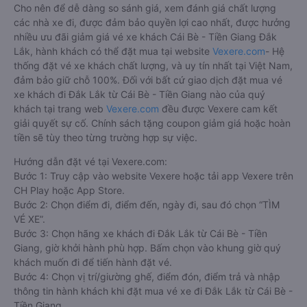
Cho nên để dễ dàng so sánh giá, xem đánh giá chất lượng
các nhà xe đi, được đảm bảo quyền lợi cao nhất, được hưởng
nhiều ưu đãi giảm giá vé xe khách Cái Bè - Tiền Giang Đắk
Lắk, hành khách có thể đặt mua tại website
Vexere.com
- Hệ
thống đặt vé xe khách chất lượng, và uy tín nhất tại Việt Nam,
đảm bảo giữ chỗ 100%. Đối với bất cứ giao dịch đặt mua vé
xe khách đi Đắk Lắk từ Cái Bè - Tiền Giang nào của quý
khách tại trang web
Vexere.com
đều được Vexere cam kết
giải quyết sự cố. Chính sách tặng coupon giảm giá hoặc hoàn
tiền sẽ tùy theo từng trường hợp sự việc.
Hướng dẫn đặt vé tại Vexere.com:
Bước 1: Truy cập vào website Vexere hoặc tải app Vexere trên
CH Play hoặc App Store.
Bước 2: Chọn điểm đi, điểm đến, ngày đi, sau đó chọn “TÌM
VÉ XE”.
Bước 3: Chọn hãng xe khách đi Đắk Lắk từ Cái Bè - Tiền
Giang, giờ khởi hành phù hợp. Bấm chọn vào khung giờ quý
khách muốn đi để tiến hành đặt vé.
Bước 4: Chọn vị trí/giường ghế, điểm đón, điểm trả và nhập
thông tin hành khách khi đặt mua vé xe đi Đắk Lắk từ Cái Bè -
Tiền Giang