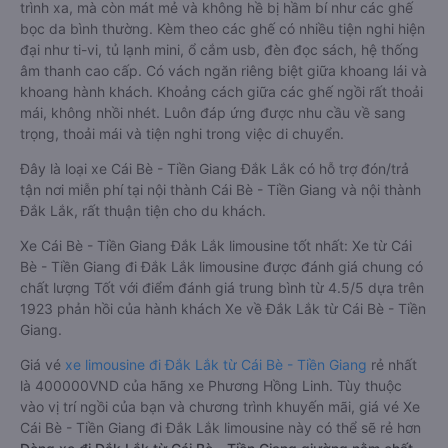
trình xa, mà còn mát mẻ và không hề bị hầm bí như các ghế
bọc da bình thường. Kèm theo các ghế có nhiều tiện nghi hiện
đại như ti-vi, tủ lạnh mini, ổ cắm usb, đèn đọc sách, hệ thống
âm thanh cao cấp. Có vách ngăn riêng biệt giữa khoang lái và
khoang hành khách. Khoảng cách giữa các ghế ngồi rất thoải
mái, không nhồi nhét. Luôn đáp ứng được nhu cầu về sang
trọng, thoải mái và tiện nghi trong việc di chuyển.
Đây là loại xe Cái Bè - Tiền Giang Đắk Lắk có hỗ trợ đón/trả
tận nơi miễn phí tại nội thành Cái Bè - Tiền Giang và nội thành
Đắk Lắk, rất thuận tiện cho du khách.
Xe Cái Bè - Tiền Giang Đắk Lắk limousine tốt nhất: Xe từ Cái
Bè - Tiền Giang đi Đắk Lắk limousine được đánh giá chung có
chất lượng Tốt với điểm đánh giá trung bình từ 4.5/5 dựa trên
1923 phản hồi của hành khách Xe về Đắk Lắk từ Cái Bè - Tiền
Giang.
Giá vé
xe limousine đi Đắk Lắk từ Cái Bè - Tiền Giang
rẻ nhất
là 400000VND của hãng xe Phương Hồng Linh. Tùy thuộc
vào vị trí ngồi của bạn và chương trình khuyến mãi, giá vé Xe
Cái Bè - Tiền Giang đi Đắk Lắk limousine này có thể sẽ rẻ hơn