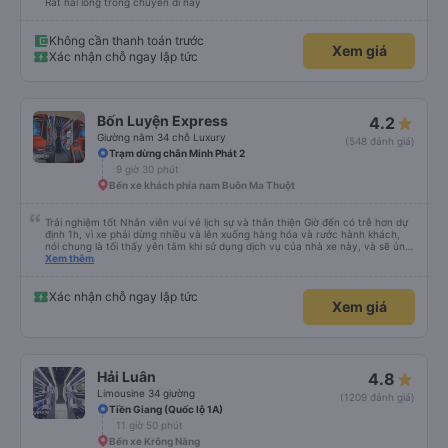
Rất hài lòng trong chuyến đi này
Không cần thanh toán trước
Xem giá
Xác nhận chỗ ngay lập tức
Bốn Luyện Express
4.2
Giường nằm 34 chỗ Luxury
(548 đánh giá)
Trạm dừng chân Minh Phát 2
9 giờ 30 phút
Bến xe khách phía nam Buôn Ma Thuột
Trải nghiệm tốt Nhân viên vui vẻ lịch sự và thân thiện Giờ đến có trễ hơn dự
định 1h, vì xe phải dừng nhiều và lên xuống hàng hóa và rước hành khách,
nói chung là tối thấy yên tâm khi sử dụng dịch vụ của nhà xe này, và sẽ ủng
hộ và giới thiệu cho người thân sử dụng dịch vụ của nhà xe này
Xem thêm
Xác nhận chỗ ngay lập tức
Xem giá
Hải Luân
4.8
Limousine 34 giường
(1209 đánh giá)
Tiền Giang (Quốc lộ 1A)
11 giờ 50 phút
Bến xe Krông Năng