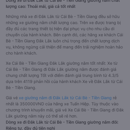
Dòng xe đi Đắk Lắk từ Cái Bè - Tiền Giang giường nằm chất
lượng cao: Thoải mái, giá cả tốt nhất
Những nhà xe đi Đắk Lắk từ Cái Bè - Tiền Giang đều sở hữu
những xe giường nằm chất lượng cao. Trên xe được trang bị
đầy đủ các trang thiết bị hiện đại phục vụ cho nhu cầu di
chuyển của hành khách. Bên cạnh đó, các hãng xe khách Cái
Bè - Tiền Giang Đắk Lắk luôn chú trọng đến chất lượng dịch
vụ, không ngừng cải thiện để mang đến trải nghiệm hoàn hảo
cho hành khách.
Xe Cái Bè - Tiền Giang Đắk Lắk giường nằm tốt nhất: Xe từ
Cái Bè - Tiền Giang đi Đắk Lắk giường nằm được đánh giá
chung chất lượng Tốt với điểm đánh giá trung bình từ 4.3/5
dựa trên 4119 phản hồi của hành khách Xe về Đắk Lắk từ Cái
Bè - Tiền Giang.
Giá vé
xe giường nằm đi Đắk Lắk từ Cái Bè - Tiền Giang
rẻ
nhất là 350000VND của hãng xe Tuấn Hiệp. Tùy thuộc vào
chương trình khuyến mãi, giá vé Xe Cái Bè - Tiền Giang đi Đắk
Lắk giường nằm này có thể sẽ rẻ hơn.
Dòng xe đi Đắk Lắk từ Cái Bè - Tiền Giang giường nằm đôi:
Riêng tư, đầy đủ tiện nghi