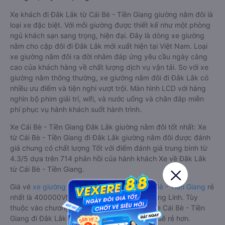
Xe khách đi Đắk Lắk từ Cái Bè - Tiền Giang giường nằm đôi là
loại xe đặc biệt. Với mỗi giường được thiết kế như một phòng
ngủ khách sạn sang trọng, hiện đại. Đây là dòng xe giường
nằm cho cặp đôi đi Đắk Lắk mới xuất hiện tại Việt Nam. Loại
xe giường nằm đôi ra đời nhằm đáp ứng yêu cầu ngày càng
cao của khách hàng về chất lượng dịch vụ vận tải. So với xe
giường nằm thông thường, xe giường nằm đôi đi Đắk Lắk có
nhiều ưu điểm và tiện nghi vượt trội. Màn hình LCD với hàng
nghìn bộ phim giải trí, wifi, và nước uống và chăn đắp miễn
phí phục vụ hành khách suốt hành trình.
Xe Cái Bè - Tiền Giang Đắk Lắk giường nằm đôi tốt nhất: Xe
từ Cái Bè - Tiền Giang đi Đắk Lắk giường nằm đôi được đánh
giá chung có chất lượng Tốt với điểm đánh giá trung bình từ
4.3/5 dựa trên 714 phản hồi của hành khách Xe về Đắk Lắk
từ Cái Bè - Tiền Giang.
Giá vé
xe giường nằm đôi đi Đắk Lắk từ Cái Bè - Tiền Giang
rẻ
nhất là 400000VND của hãng xe Phương Hồng Linh. Tùy
thuộc vào chương trình khuyến mãi, giá vé Xe Cái Bè - Tiền
Giang đi Đắk Lắk giường nằm đôi này có thể sẽ rẻ hơn.