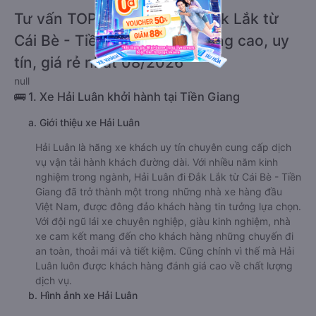
Tư vấn TOP 4 xe khách đi Đắk Lắk từ
Cái Bè - Tiền Giang chất lượng cao, uy
tín, giá rẻ nhất 08/2026
null
🚌 1. Xe Hải Luân khởi hành tại Tiền Giang
a. Giới thiệu xe Hải Luân
Hải Luân là hãng xe khách uy tín chuyên cung cấp dịch
vụ vận tải hành khách đường dài. Với nhiều năm kinh
nghiệm trong ngành, Hải Luân đi Đắk Lắk từ Cái Bè - Tiền
Giang đã trở thành một trong những nhà xe hàng đầu
Việt Nam, được đông đảo khách hàng tin tưởng lựa chọn.
Với đội ngũ lái xe chuyên nghiệp, giàu kinh nghiệm, nhà
xe cam kết mang đến cho khách hàng những chuyến đi
an toàn, thoải mái và tiết kiệm. Cũng chính vì thế mà Hải
Luân luôn được khách hàng đánh giá cao về chất lượng
dịch vụ.
b. Hình ảnh xe Hải Luân