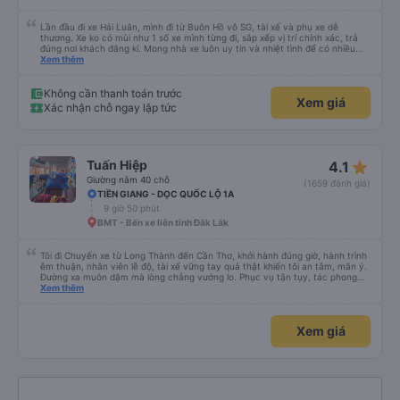
Lần đầu đi xe Hải Luân, mình đi từ Buôn Hồ vô SG, tài xế và phụ xe dễ
thương. Xe ko có mùi như 1 số xe mình từng đi, sắp xếp vị trí chính xác, trả
đúng nơi khách đăng kí. Mong nhà xe luôn uy tín và nhiệt tình để có nhiều
khách hàng hơn nữa
Xem thêm
Không cần thanh toán trước
Xem giá
Xác nhận chỗ ngay lập tức
star_rate
Tuấn Hiệp
4.1
Giường nằm 40 chỗ
(1659 đánh giá)
TIỀN GIANG - DỌC QUỐC LỘ 1A
9 giờ 50 phút
BMT - Bến xe liên tỉnh Đăk Lăk
Tôi đi Chuyến xe từ Long Thành đến Cần Thơ, khởi hành đúng giờ, hành trình
êm thuận, nhân viên lễ độ, tài xế vững tay quả thật khiến tôi an tâm, mãn ý.
Đường xa muôn dặm mà lòng chẳng vướng lo. Phục vụ tận tụy, tác phong
nghiêm cẩn, hiếm thấy giữa thời buổi kim tiền vội vã. Xã hội loạn đạo. Xin gửi
Xem thêm
lời tán dương chân thành, kính chúc nhà xe ngày một hưng thịnh, vạn lộ bình
an.”
Xem giá