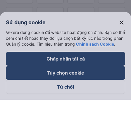
close
Sử dụng cookie
Vexere dùng cookie để website hoạt động ổn định. Bạn có thể
xem chi tiết hoặc thay đổi lựa chọn bất kỳ lúc nào trong phần
Quản lý cookie. Tìm hiểu thêm trong
Chính sách Cookie
.
Chấp nhận tất cả
Tùy chọn cookie
Từ chối
Theo dõi chúng tôi trên
Facebook
Tiktok
Youtube
Công ty TNHH Thương Mại Dịch Vụ Vexere