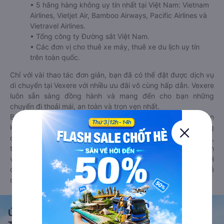
• 5 hãng hàng không uy tín nhất tại Việt Nam: Vietnam
Airlines, Vietjet Air, Bamboo Airways, Pacific Airlines và
Vietravel Airlines.
• Tổng công ty Đường sắt Việt Nam.
• Các đơn vị cho thuê xe máy, thuê xe du lịch uy tín
trên toàn quốc.
Chỉ với vài thao tác đơn giản, bạn đã có thể đặt được dịch vụ
di chuyển tại Vexere với nhiều ưu đãi vô cùng hấp dẫn. Vexere
luôn sẵn sàng đồng hành và mang đến cho bạn những
chuyến đi thoải mái, an toàn và trọn vẹn nhất.
Bên cạnh đó, bạn có thể tham khảo thêm các phương tiện
khác tại
Goyolo.com
cho chuyến đi sắp tới. Goyolo là nền tảng
đặt vé cho phép người dùng so sánh giá cả, giờ khởi hành,
thời gian di chuyển của nhiều phương tiện máy bay, xe khách
và tàu hoả. Hệ thống của Goyolo được liên kết trực tiếp với
các hãng máy bay, xe khách và tàu hoả, luôn đảm bảo có vé
cho bạn di chuyển.
Ứng dụng đặt vé Xe khách, Máy bay,