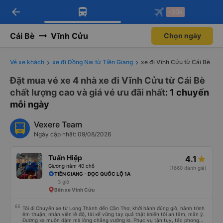
arrow_back
Tải app Vexere ngay!
Tải app Vexere
-30k
Mở app
Mở app
Nhận ưu đãi thành viên độc
-30k/ghế khi đặt vé máy bay qua
quyền
app
Cái Bè
Vĩnh Cửu
Chọn ngày
Vé xe khách
xe đi Đồng Nai từ Tiền Giang
xe đi Vĩnh Cửu từ Cái Bè
Đặt mua vé xe 4 nhà xe đi Vĩnh Cửu từ Cái Bè
chất lượng cao và giá vé ưu đãi nhất
: 1 chuyến
mỗi ngày
Vexere Team
Ngày cập nhật: 09/08/2026
Tuấn Hiệp
4.1
Giường nằm 40 chỗ
(1660 đánh giá)
TIỀN GIANG - DỌC QUỐC LỘ 1A
3 giờ
Bến xe Vĩnh Cửu
Tôi đi Chuyến xe từ Long Thành đến Cần Thơ, khởi hành đúng giờ, hành trình
êm thuận, nhân viên lễ độ, tài xế vững tay quả thật khiến tôi an tâm, mãn ý.
Đường xa muôn dặm mà lòng chẳng vướng lo. Phục vụ tận tụy, tác phong