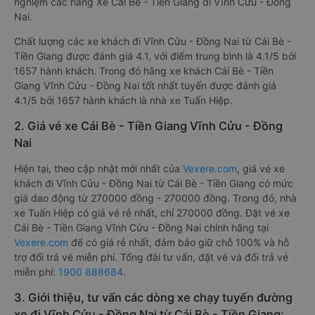
nghiệm các hãng Xe Cái Bè - Tiền Giang đi Vĩnh Cửu - Đồng
Nai.
Chất lượng các xe khách đi Vĩnh Cửu - Đồng Nai từ Cái Bè -
Tiền Giang được đánh giá 4.1, với điểm trung bình là 4.1/5 bởi
1657 hành khách. Trong đó hãng xe khách Cái Bè - Tiền
Giang Vĩnh Cửu - Đồng Nai tốt nhất tuyến được đánh giá
4.1/5 bởi 1657 hành khách là nhà xe Tuấn Hiệp.
2. Giá vé xe Cái Bè - Tiền Giang Vĩnh Cửu - Đồng
Nai
Hiện tại, theo cập nhật mới nhất của
Vexere.com
, giá vé xe
khách đi Vĩnh Cửu - Đồng Nai từ Cái Bè - Tiền Giang có mức
giá dao động từ 270000 đồng - 270000 đồng. Trong đó, nhà
xe Tuấn Hiệp có giá vé rẻ nhất, chỉ 270000 đồng. Đặt vé xe
Cái Bè - Tiền Giang Vĩnh Cửu - Đồng Nai chính hãng tại
Vexere.com
để có giá rẻ nhất, đảm bảo giữ chỗ 100% và hỗ
trợ đổi trả vé miễn phí. Tổng đài tư vấn, đặt vé và đổi trả vé
miễn phí:
1900 888684
.
3. Giới thiệu, tư vấn các dòng xe chạy tuyến đường
xe đi Vĩnh Cửu - Đồng Nai từ Cái Bè - Tiền Giang: