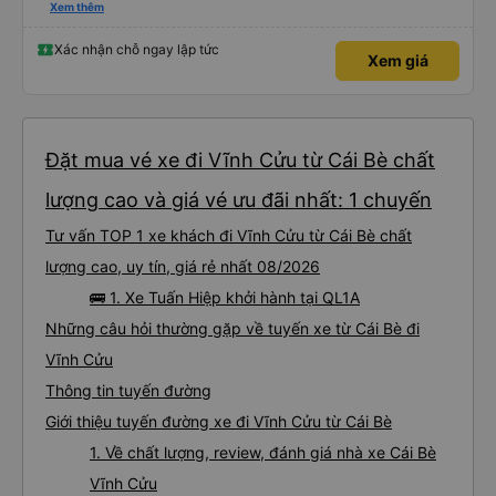
nghiêm cẩn, hiếm thấy giữa thời buổi kim tiền vội vã. Xã hội loạn đạo. Xin gửi
Xem thêm
lời tán dương chân thành, kính chúc nhà xe ngày một hưng thịnh, vạn lộ bình
an.”
Xác nhận chỗ ngay lập tức
Xem giá
Đặt mua vé xe đi Vĩnh Cửu từ Cái Bè chất
lượng cao và giá vé ưu đãi nhất: 1 chuyến
Tư vấn TOP 1 xe khách đi Vĩnh Cửu từ Cái Bè chất
lượng cao, uy tín, giá rẻ nhất 08/2026
🚌 1. Xe Tuấn Hiệp khởi hành tại QL1A
Những câu hỏi thường gặp về tuyến xe từ Cái Bè đi
Vĩnh Cửu
Thông tin tuyến đường
Giới thiệu tuyến đường xe đi Vĩnh Cửu từ Cái Bè
1. Về chất lượng, review, đánh giá nhà xe Cái Bè
Vĩnh Cửu