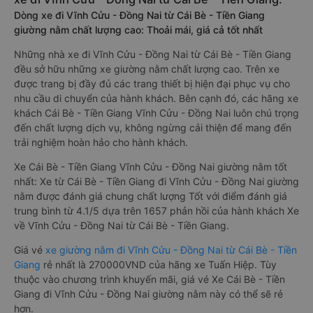
Dòng xe đi Vĩnh Cửu - Đồng Nai từ Cái Bè - Tiền Giang
giường nằm chất lượng cao: Thoải mái, giá cả tốt nhất
Những nhà xe đi Vĩnh Cửu - Đồng Nai từ Cái Bè - Tiền Giang
đều sở hữu những xe giường nằm chất lượng cao. Trên xe
được trang bị đầy đủ các trang thiết bị hiện đại phục vụ cho
nhu cầu di chuyển của hành khách. Bên cạnh đó, các hãng xe
khách Cái Bè - Tiền Giang Vĩnh Cửu - Đồng Nai luôn chú trọng
đến chất lượng dịch vụ, không ngừng cải thiện để mang đến
trải nghiệm hoàn hảo cho hành khách.
Xe Cái Bè - Tiền Giang Vĩnh Cửu - Đồng Nai giường nằm tốt
nhất: Xe từ Cái Bè - Tiền Giang đi Vĩnh Cửu - Đồng Nai giường
nằm được đánh giá chung chất lượng Tốt với điểm đánh giá
trung bình từ 4.1/5 dựa trên 1657 phản hồi của hành khách Xe
về Vĩnh Cửu - Đồng Nai từ Cái Bè - Tiền Giang.
Giá vé
xe giường nằm đi Vĩnh Cửu - Đồng Nai từ Cái Bè - Tiền
Giang
rẻ nhất là 270000VND của hãng xe Tuấn Hiệp. Tùy
thuộc vào chương trình khuyến mãi, giá vé Xe Cái Bè - Tiền
Giang đi Vĩnh Cửu - Đồng Nai giường nằm này có thể sẽ rẻ
hơn.