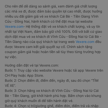
Cho nên để dễ dàng so sánh giá, xem đánh giá chất lượng
các nhà xe đi, được đảm bảo quyền lợi cao nhất, được hưởng
nhiều ưu đãi giảm giá vé xe khách Cái Bè - Tiền Giang Vĩnh
Cửu - Đồng Nai, hành khách có thể đặt mua tại website
Vexere.com
- Hệ thống đặt vé xe khách chất lượng, và uy tín
nhất tại Việt Nam, đảm bảo giữ chỗ 100%. Đối với bất cứ giao
dịch đặt mua vé xe khách đi Vĩnh Cửu - Đồng Nai từ Cái Bè -
Tiền Giang nào của quý khách tại trang web
Vexere.com
đều
được Vexere cam kết giải quyết sự cố. Chính sách tặng
coupon giảm giá hoặc hoàn tiền sẽ tùy theo từng trường hợp
sự việc.
Hướng dẫn đặt vé tại Vexere.com:
Bước 1: Truy cập vào website Vexere hoặc tải app Vexere trên
CH Play hoặc App Store.
Bước 2: Chọn điểm đi, điểm đến, ngày đi, sau đó chọn “TÌM
VÉ XE”.
Bước 3: Chọn hãng xe khách đi Vĩnh Cửu - Đồng Nai từ Cái
Bè - Tiền Giang, giờ khởi hành phù hợp. Bấm chọn vào khung
giờ quý khách muốn đi để tiến hành đặt vé.
Bước 4: Chọn vị trí/giường ghế, điểm đón, điểm trả và nhập