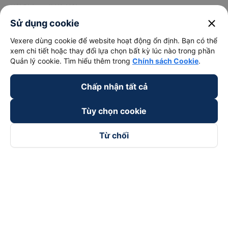
Hải Phòng đi Hà Nội
Xem tất cả tuyến đường
close
Sử dụng cookie
Vexere dùng cookie để website hoạt động ổn định. Bạn có thể
xem chi tiết hoặc thay đổi lựa chọn bất kỳ lúc nào trong phần
Quản lý cookie. Tìm hiểu thêm trong
Chính sách Cookie
.
Chấp nhận tất cả
keyboard_arrow_down
Về chúng tôi
Tùy chọn cookie
keyboard_arrow_down
Hỗ trợ
Từ chối
keyboard_arrow_down
Trở thành đối tác
Đối tác thanh toán