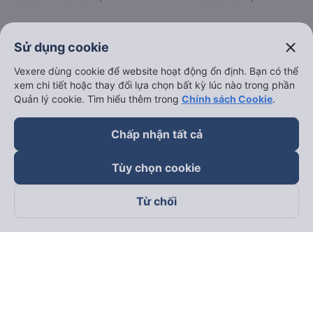
Thuê xe
close
Sử dụng cookie
Vexere dùng cookie để website hoạt động ổn định. Bạn có thể
Hà Nội đi Ninh Bình
xem chi tiết hoặc thay đổi lựa chọn bất kỳ lúc nào trong phần
Hà Nội đi Hạ Long
Quản lý cookie. Tìm hiểu thêm trong
Chính sách Cookie
.
Hà Nội đi Sa Pa
Chấp nhận tất cả
Hà Nội đi Tam Đảo
Đà Nẵng đi Hội An
Tùy chọn cookie
Đà Nẵng đi Huế
Từ chối
Hải Phòng đi Hà Nội
Xem tất cả tuyến đường