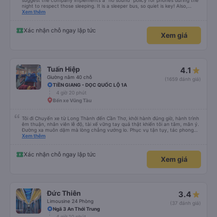
suggest the company implements a "no sound" policy for phones during the
night to respect those sleeping. It is a sleeper bus, so quiet is key! Also,
please display the Wi-Fi password clearly inside the cabin for convenience. I
Xem thêm
would definitely ride with them again! -------------- ​ Xe chất lượng tốt và
tài xế lái xe rất an toàn. Để dịch vụ hoàn hảo hơn, tôi góp ý nhà xe nên có
quy định rõ ràng về việc giữ im lặng (tắt âm thanh điện thoại) vào ban đêm
Xác nhận chỗ ngay lập tức
Xem giá
để tránh làm phiền hành khách khác ngủ. Ngoài ra, nhà xe nên dán sẵn mật
khẩu Wi-Fi trong xe để hành khách dễ dàng sử dụng. Tôi vẫn sẽ tiếp tục ủng
hộ nhà xe trong tương lai!
Tuấn Hiệp
4.1
Giường nằm 40 chỗ
(1659 đánh giá)
TIỀN GIANG - DỌC QUỐC LỘ 1A
4 giờ 20 phút
Bến xe Vũng Tàu
Tôi đi Chuyến xe từ Long Thành đến Cần Thơ, khởi hành đúng giờ, hành trình
êm thuận, nhân viên lễ độ, tài xế vững tay quả thật khiến tôi an tâm, mãn ý.
Đường xa muôn dặm mà lòng chẳng vướng lo. Phục vụ tận tụy, tác phong
nghiêm cẩn, hiếm thấy giữa thời buổi kim tiền vội vã. Xã hội loạn đạo. Xin gửi
Xem thêm
lời tán dương chân thành, kính chúc nhà xe ngày một hưng thịnh, vạn lộ bình
an.”
Xác nhận chỗ ngay lập tức
Xem giá
Đức Thiên
3.4
Limousine 24 Phòng
(37 đánh giá)
Ngã 3 An Thới Trung
4 giờ 10 phút