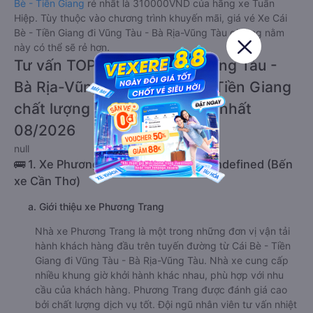
Bè - Tiền Giang
rẻ nhất là 310000VND của hãng xe Tuấn
Hiệp. Tùy thuộc vào chương trình khuyến mãi, giá vé Xe Cái
Bè - Tiền Giang đi Vũng Tàu - Bà Rịa-Vũng Tàu giường nằm
này có thể sẽ rẻ hơn.
Tư vấn TOP 3 xe khách đi Vũng Tàu -
Bà Rịa-Vũng Tàu từ Cái Bè - Tiền Giang
chất lượng cao, uy tín, giá rẻ nhất
08/2026
null
🚌 1. Xe Phương Trang khởi hành tại undefined (Bến
xe Cần Thơ)
a. Giới thiệu xe Phương Trang
Nhà xe Phương Trang là một trong những đơn vị vận tải
hành khách hàng đầu trên tuyến đường từ Cái Bè - Tiền
Giang đi Vũng Tàu - Bà Rịa-Vũng Tàu. Nhà xe cung cấp
nhiều khung giờ khởi hành khác nhau, phù hợp với nhu
cầu của khách hàng. Phương Trang được đánh giá cao
bởi chất lượng dịch vụ tốt. Đội ngũ nhân viên tư vấn nhiệt