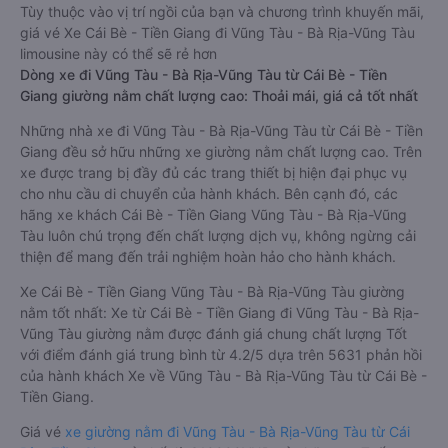
Tùy thuộc vào vị trí ngồi của bạn và chương trình khuyến mãi,
giá vé Xe Cái Bè - Tiền Giang đi Vũng Tàu - Bà Rịa-Vũng Tàu
limousine này có thể sẽ rẻ hơn
Dòng xe đi Vũng Tàu - Bà Rịa-Vũng Tàu từ Cái Bè - Tiền
Giang giường nằm chất lượng cao: Thoải mái, giá cả tốt nhất
Những nhà xe đi Vũng Tàu - Bà Rịa-Vũng Tàu từ Cái Bè - Tiền
Giang đều sở hữu những xe giường nằm chất lượng cao. Trên
xe được trang bị đầy đủ các trang thiết bị hiện đại phục vụ
cho nhu cầu di chuyển của hành khách. Bên cạnh đó, các
hãng xe khách Cái Bè - Tiền Giang Vũng Tàu - Bà Rịa-Vũng
Tàu luôn chú trọng đến chất lượng dịch vụ, không ngừng cải
thiện để mang đến trải nghiệm hoàn hảo cho hành khách.
Xe Cái Bè - Tiền Giang Vũng Tàu - Bà Rịa-Vũng Tàu giường
nằm tốt nhất: Xe từ Cái Bè - Tiền Giang đi Vũng Tàu - Bà Rịa-
Vũng Tàu giường nằm được đánh giá chung chất lượng Tốt
với điểm đánh giá trung bình từ 4.2/5 dựa trên 5631 phản hồi
của hành khách Xe về Vũng Tàu - Bà Rịa-Vũng Tàu từ Cái Bè -
Tiền Giang.
Giá vé
xe giường nằm đi Vũng Tàu - Bà Rịa-Vũng Tàu từ Cái