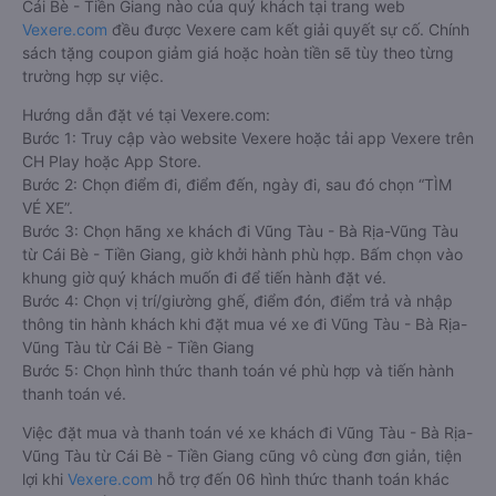
Cái Bè - Tiền Giang nào của quý khách tại trang web
Vexere.com
đều được Vexere cam kết giải quyết sự cố. Chính
sách tặng coupon giảm giá hoặc hoàn tiền sẽ tùy theo từng
trường hợp sự việc.
Hướng dẫn đặt vé tại Vexere.com:
Bước 1: Truy cập vào website Vexere hoặc tải app Vexere trên
CH Play hoặc App Store.
Bước 2: Chọn điểm đi, điểm đến, ngày đi, sau đó chọn “TÌM
VÉ XE”.
Bước 3: Chọn hãng xe khách đi Vũng Tàu - Bà Rịa-Vũng Tàu
từ Cái Bè - Tiền Giang, giờ khởi hành phù hợp. Bấm chọn vào
khung giờ quý khách muốn đi để tiến hành đặt vé.
Bước 4: Chọn vị trí/giường ghế, điểm đón, điểm trả và nhập
thông tin hành khách khi đặt mua vé xe đi Vũng Tàu - Bà Rịa-
Vũng Tàu từ Cái Bè - Tiền Giang
Bước 5: Chọn hình thức thanh toán vé phù hợp và tiến hành
thanh toán vé.
Việc đặt mua và thanh toán vé xe khách đi Vũng Tàu - Bà Rịa-
Vũng Tàu từ Cái Bè - Tiền Giang cũng vô cùng đơn giản, tiện
lợi khi
Vexere.com
hỗ trợ đến 06 hình thức thanh toán khác