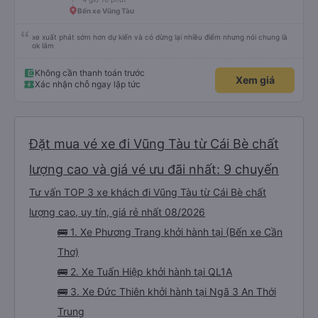
Bến xe Vũng Tàu
xe xuất phát sớm hơn dự kiến và có dừng lại nhiều điểm nhưng nói chung là
ok lắm
Không cần thanh toán trước
Xem giá
Xác nhận chỗ ngay lập tức
Đặt mua vé xe đi Vũng Tàu từ Cái Bè chất
lượng cao và giá vé ưu đãi nhất: 9 chuyến
Tư vấn TOP 3 xe khách đi Vũng Tàu từ Cái Bè chất
lượng cao, uy tín, giá rẻ nhất 08/2026
🚌 1. Xe Phương Trang khởi hành tại (Bến xe Cần
Thơ)
🚌 2. Xe Tuấn Hiệp khởi hành tại QL1A
🚌 3. Xe Đức Thiên khởi hành tại Ngã 3 An Thới
Trung