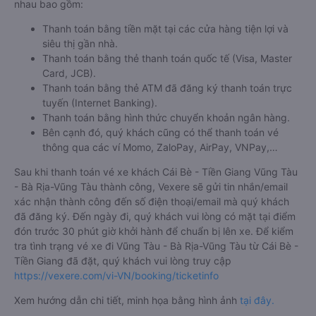
nhau bao gồm:
Thanh toán bằng tiền mặt tại các cửa hàng tiện lợi và
siêu thị gần nhà.
Thanh toán bằng thẻ thanh toán quốc tế (Visa, Master
Card, JCB).
Thanh toán bằng thẻ ATM đã đăng ký thanh toán trực
tuyến (Internet Banking).
Thanh toán bằng hình thức chuyển khoản ngân hàng.
Bên cạnh đó, quý khách cũng có thể thanh toán vé
thông qua các ví Momo, ZaloPay, AirPay, VNPay,…
Sau khi thanh toán vé xe khách Cái Bè - Tiền Giang Vũng Tàu
- Bà Rịa-Vũng Tàu thành công, Vexere sẽ gửi tin nhắn/email
xác nhận thành công đến số điện thoại/email mà quý khách
đã đăng ký. Đến ngày đi, quý khách vui lòng có mặt tại điểm
đón trước 30 phút giờ khởi hành để chuẩn bị lên xe. Để kiểm
tra tình trạng vé xe đi Vũng Tàu - Bà Rịa-Vũng Tàu từ Cái Bè -
Tiền Giang đã đặt, quý khách vui lòng truy cập
https://vexere.com/vi-VN/booking/ticketinfo
Xem hướng dẫn chi tiết, minh họa bằng hình ảnh
tại đây.