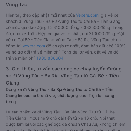
Vũng Tàu
Hiện tại, theo cập nhật mới nhất của
Vexere.com
, giá vé xe
khách đi Vũng Tàu - Bà Rịa-Vũng Tàu từ Cái Bè - Tiền Giang
có mức giá dao động từ 310000 đồng - 382500 đồng. Trong
đó, nhà xe Tuấn Hiệp có giá vé rẻ nhất, chỉ 310000 đồng. Đặt
vé xe Cái Bè - Tiền Giang Vũng Tàu - Bà Rịa-Vũng Tàu chính
hãng tại
Vexere.com
để có giá rẻ nhất, đảm bảo giữ chỗ 100%
và hỗ trợ đổi trả vé miễn phí. Tổng đài tư vấn, đặt vé và đổi
trả vé miễn phí:
1900 888684
.
3. Giới thiệu, tư vấn các dòng xe chạy tuyến đường
xe đi Vũng Tàu - Bà Rịa-Vũng Tàu từ Cái Bè - Tiền
Giang:
Dòng xe đi Vũng Tàu - Bà Rịa-Vũng Tàu từ Cái Bè - Tiền
Giang limousine 9 chỗ vip, chất lượng cao: Tiện lợi, sang
trọng
Là sản phẩm xe đi Vũng Tàu - Bà Rịa-Vũng Tàu từ Cái Bè -
Tiền Giang limousine 9 chỗ cải tiến từ xe 16 chỗ. Nội thất
được làm lại với các ghế bọc da chuẩn Châu Âu, không chỉ êm
ái cho chuyến hành trình xa, mà còn mát mẻ và không hề bị