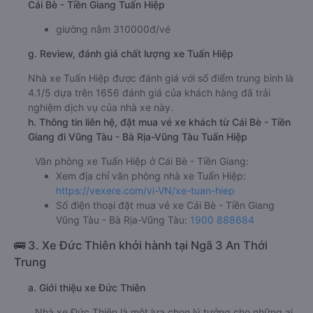
Cái Bè - Tiền Giang Tuấn Hiệp
giường nằm 310000đ/vé
g. Review, đánh giá chất lượng xe Tuấn Hiệp
Nhà xe Tuấn Hiệp được đánh giá với số điểm trung bình là
4.1/5 dựa trên 1656 đánh giá của khách hàng đã trải
nghiệm dịch vụ của nhà xe này.
h. Thông tin liên hệ, đặt mua vé xe khách từ Cái Bè - Tiền
Giang đi Vũng Tàu - Bà Rịa-Vũng Tàu Tuấn Hiệp
Văn phòng xe Tuấn Hiệp ở Cái Bè - Tiền Giang:
Xem địa chỉ văn phòng nhà xe Tuấn Hiệp:
https://vexere.com/vi-VN/xe-tuan-hiep
Số điện thoại đặt mua vé xe Cái Bè - Tiền Giang
Vũng Tàu - Bà Rịa-Vũng Tàu:
1900 888684
🚌 3. Xe Đức Thiên khởi hành tại Ngã 3 An Thới
Trung
a. Giới thiệu xe Đức Thiên
Nhà xe Đức Thiên là một lựa chọn lý tưởng cho những ai