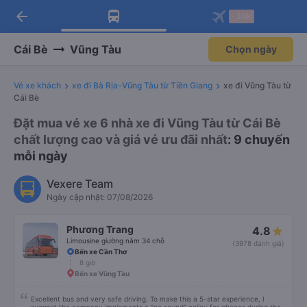
arrow_back
Tải app Vexere ngay!
Tải app Vexere
-30k
Mở app
Mở app
Nhận ưu đãi thành viên độc
-30k/ghế khi đặt vé máy bay qua
quyền
app
Cái Bè
Vũng Tàu
Chọn ngày
Vé xe khách
xe đi Bà Rịa-Vũng Tàu từ Tiền Giang
xe đi Vũng Tàu từ
Cái Bè
Đặt mua vé xe 6 nhà xe đi Vũng Tàu từ Cái Bè
chất lượng cao và giá vé ưu đãi nhất
: 9 chuyến
mỗi ngày
Vexere Team
Ngày cập nhật: 07/08/2026
Phương Trang
4.8
Limousine giường nằm 34 chỗ
(3978 đánh giá)
Bến xe Cần Thơ
8 giờ
Bến xe Vũng Tàu
Excellent bus and very safe driving. To make this a 5-star experience, I