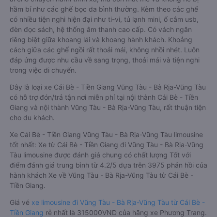
hầm bí như các ghế bọc da bình thường. Kèm theo các ghế
có nhiều tiện nghi hiện đại như ti-vi, tủ lạnh mini, ổ cắm usb,
đèn đọc sách, hệ thống âm thanh cao cấp. Có vách ngăn
riêng biệt giữa khoang lái và khoang hành khách. Khoảng
cách giữa các ghế ngồi rất thoải mái, không nhồi nhét. Luôn
đáp ứng được nhu cầu về sang trọng, thoải mái và tiện nghi
trong việc di chuyển.
Đây là loại xe Cái Bè - Tiền Giang Vũng Tàu - Bà Rịa-Vũng Tàu
có hỗ trợ đón/trả tận nơi miễn phí tại nội thành Cái Bè - Tiền
Giang và nội thành Vũng Tàu - Bà Rịa-Vũng Tàu, rất thuận tiện
cho du khách.
Xe Cái Bè - Tiền Giang Vũng Tàu - Bà Rịa-Vũng Tàu limousine
tốt nhất: Xe từ Cái Bè - Tiền Giang đi Vũng Tàu - Bà Rịa-Vũng
Tàu limousine được đánh giá chung có chất lượng Tốt với
điểm đánh giá trung bình từ 4.2/5 dựa trên 3975 phản hồi của
hành khách Xe về Vũng Tàu - Bà Rịa-Vũng Tàu từ Cái Bè -
Tiền Giang.
Giá vé
xe limousine đi Vũng Tàu - Bà Rịa-Vũng Tàu từ Cái Bè -
Tiền Giang
rẻ nhất là 315000VND của hãng xe Phương Trang.