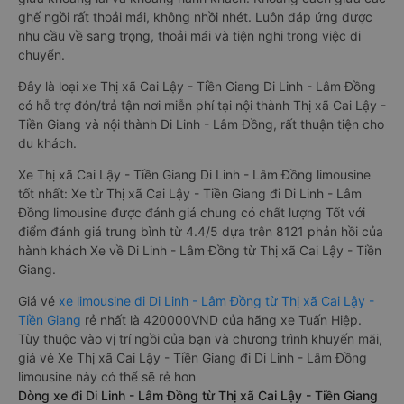
ghế ngồi rất thoải mái, không nhồi nhét. Luôn đáp ứng được
nhu cầu về sang trọng, thoải mái và tiện nghi trong việc di
chuyển.
Đây là loại xe Thị xã Cai Lậy - Tiền Giang Di Linh - Lâm Đồng
có hỗ trợ đón/trả tận nơi miễn phí tại nội thành Thị xã Cai Lậy -
Tiền Giang và nội thành Di Linh - Lâm Đồng, rất thuận tiện cho
du khách.
Xe Thị xã Cai Lậy - Tiền Giang Di Linh - Lâm Đồng limousine
tốt nhất: Xe từ Thị xã Cai Lậy - Tiền Giang đi Di Linh - Lâm
Đồng limousine được đánh giá chung có chất lượng Tốt với
điểm đánh giá trung bình từ 4.4/5 dựa trên 8121 phản hồi của
hành khách Xe về Di Linh - Lâm Đồng từ Thị xã Cai Lậy - Tiền
Giang.
Giá vé
xe limousine đi Di Linh - Lâm Đồng từ Thị xã Cai Lậy -
Tiền Giang
rẻ nhất là 420000VND của hãng xe Tuấn Hiệp.
Tùy thuộc vào vị trí ngồi của bạn và chương trình khuyến mãi,
giá vé Xe Thị xã Cai Lậy - Tiền Giang đi Di Linh - Lâm Đồng
limousine này có thể sẽ rẻ hơn
Dòng xe đi Di Linh - Lâm Đồng từ Thị xã Cai Lậy - Tiền Giang