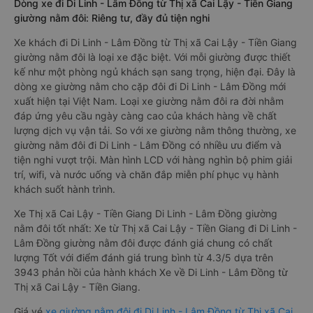
Dòng xe đi Di Linh - Lâm Đồng từ Thị xã Cai Lậy - Tiền Giang
giường nằm đôi: Riêng tư, đầy đủ tiện nghi
Xe khách đi Di Linh - Lâm Đồng từ Thị xã Cai Lậy - Tiền Giang
giường nằm đôi là loại xe đặc biệt. Với mỗi giường được thiết
kế như một phòng ngủ khách sạn sang trọng, hiện đại. Đây là
dòng xe giường nằm cho cặp đôi đi Di Linh - Lâm Đồng mới
xuất hiện tại Việt Nam. Loại xe giường nằm đôi ra đời nhằm
đáp ứng yêu cầu ngày càng cao của khách hàng về chất
lượng dịch vụ vận tải. So với xe giường nằm thông thường, xe
giường nằm đôi đi Di Linh - Lâm Đồng có nhiều ưu điểm và
tiện nghi vượt trội. Màn hình LCD với hàng nghìn bộ phim giải
trí, wifi, và nước uống và chăn đắp miễn phí phục vụ hành
khách suốt hành trình.
Xe Thị xã Cai Lậy - Tiền Giang Di Linh - Lâm Đồng giường
nằm đôi tốt nhất: Xe từ Thị xã Cai Lậy - Tiền Giang đi Di Linh -
Lâm Đồng giường nằm đôi được đánh giá chung có chất
lượng Tốt với điểm đánh giá trung bình từ 4.3/5 dựa trên
3943 phản hồi của hành khách Xe về Di Linh - Lâm Đồng từ
Thị xã Cai Lậy - Tiền Giang.
Giá vé
xe giường nằm đôi đi Di Linh - Lâm Đồng từ Thị xã Cai