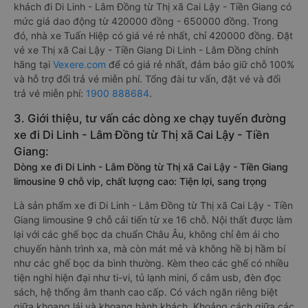
khách đi Di Linh - Lâm Đồng từ Thị xã Cai Lậy - Tiền Giang có
mức giá dao động từ 420000 đồng - 650000 đồng. Trong
đó, nhà xe Tuấn Hiệp có giá vé rẻ nhất, chỉ 420000 đồng. Đặt
vé xe Thị xã Cai Lậy - Tiền Giang Di Linh - Lâm Đồng chính
hãng tại
Vexere.com
để có giá rẻ nhất, đảm bảo giữ chỗ 100%
và hỗ trợ đổi trả vé miễn phí. Tổng đài tư vấn, đặt vé và đổi
trả vé miễn phí:
1900 888684
.
3. Giới thiệu, tư vấn các dòng xe chạy tuyến đường
xe đi Di Linh - Lâm Đồng từ Thị xã Cai Lậy - Tiền
Giang:
Dòng xe đi Di Linh - Lâm Đồng từ Thị xã Cai Lậy - Tiền Giang
limousine 9 chỗ vip, chất lượng cao: Tiện lợi, sang trọng
Là sản phẩm xe đi Di Linh - Lâm Đồng từ Thị xã Cai Lậy - Tiền
Giang limousine 9 chỗ cải tiến từ xe 16 chỗ. Nội thất được làm
lại với các ghế bọc da chuẩn Châu Âu, không chỉ êm ái cho
chuyến hành trình xa, mà còn mát mẻ và không hề bị hầm bí
như các ghế bọc da bình thường. Kèm theo các ghế có nhiều
tiện nghi hiện đại như ti-vi, tủ lạnh mini, ổ cắm usb, đèn đọc
sách, hệ thống âm thanh cao cấp. Có vách ngăn riêng biệt
giữa khoang lái và khoang hành khách. Khoảng cách giữa các