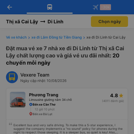
arrow_back
Tải app Vexere ngay!
Tải app Vexere
-30k
Mở app
Mở app
Nhận ưu đãi thành viên độc
-30k/ghế khi đặt vé máy bay qua
quyền
app
Thị xã Cai Lậy
Di Linh
Chọn ngày
Vé xe khách
xe đi Lâm Đồng từ Tiền Giang
xe đi Di Linh từ Cai Lậy
Đặt mua vé xe 7 nhà xe đi Di Linh từ Thị xã Cai
Lậy chất lượng cao và giá vé ưu đãi nhất
: 20
chuyến mỗi ngày
Vexere Team
Ngày cập nhật: 10/08/2026
Phương Trang
4.8
Limousine giường nằm 34 chỗ
(4011 đánh giá)
Bến xe Cần Thơ
12 giờ 10 phút
Bến xe Đà Lạt
Excellent bus and very safe driving. To make this a 5-star experience, I
suggest the company implements a "no sound" policy for phones during the
night to respect those sleeping. It is a sleeper bus, so quiet is key! Also,