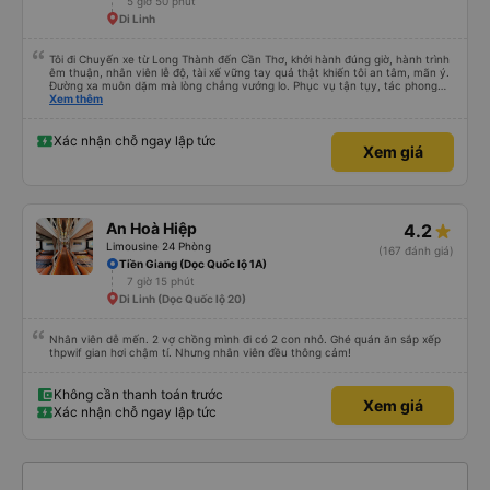
5 giờ 50 phút
Di Linh
Tôi đi Chuyến xe từ Long Thành đến Cần Thơ, khởi hành đúng giờ, hành trình
êm thuận, nhân viên lễ độ, tài xế vững tay quả thật khiến tôi an tâm, mãn ý.
Đường xa muôn dặm mà lòng chẳng vướng lo. Phục vụ tận tụy, tác phong
nghiêm cẩn, hiếm thấy giữa thời buổi kim tiền vội vã. Xã hội loạn đạo. Xin gửi
Xem thêm
lời tán dương chân thành, kính chúc nhà xe ngày một hưng thịnh, vạn lộ bình
an.”
Xác nhận chỗ ngay lập tức
Xem giá
An Hoà Hiệp
4.2
Limousine 24 Phòng
(167 đánh giá)
Tiền Giang (Dọc Quốc lộ 1A)
7 giờ 15 phút
Di Linh (Dọc Quốc lộ 20)
Nhân viên dễ mến. 2 vợ chồng mình đi có 2 con nhỏ. Ghé quán ăn sắp xếp
thpwif gian hơi chậm tí. Nhưng nhân viên đều thông cảm!
Không cần thanh toán trước
Xem giá
Xác nhận chỗ ngay lập tức