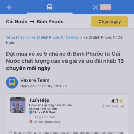
arrow_back
-30k
Cái Nước
Bình Phước
Chọn ngày
Vé xe khách
xe đi Bình Phước từ Cà Mau
xe đi Bình Phước từ Cái
Nước
Đặt mua vé xe 5 nhà xe đi Bình Phước từ Cái
Nước chất lượng cao và giá vé ưu đãi nhất
: 13
chuyến mỗi ngày
Vexere Team
Ngày cập nhật: 06/08/2026
Tuấn Hiệp
4.1
Limousine giường nằm 34 chỗ
(1659 đánh giá)
Giường nằm 40 chỗ
Bến xe Cái Nước
13 giờ 20 phút
Bến Xe Phước Long
Tôi đi Chuyến xe từ Long Thành đến Cần Thơ, khởi hành đúng giờ, hành trình