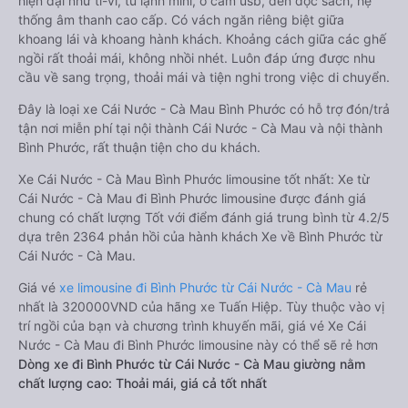
hiện đại như ti-vi, tủ lạnh mini, ổ cắm usb, đèn đọc sách, hệ
thống âm thanh cao cấp. Có vách ngăn riêng biệt giữa
khoang lái và khoang hành khách. Khoảng cách giữa các ghế
ngồi rất thoải mái, không nhồi nhét. Luôn đáp ứng được nhu
cầu về sang trọng, thoải mái và tiện nghi trong việc di chuyển.
Đây là loại xe Cái Nước - Cà Mau Bình Phước có hỗ trợ đón/trả
tận nơi miễn phí tại nội thành Cái Nước - Cà Mau và nội thành
Bình Phước, rất thuận tiện cho du khách.
Xe Cái Nước - Cà Mau Bình Phước limousine tốt nhất: Xe từ
Cái Nước - Cà Mau đi Bình Phước limousine được đánh giá
chung có chất lượng Tốt với điểm đánh giá trung bình từ 4.2/5
dựa trên 2364 phản hồi của hành khách Xe về Bình Phước từ
Cái Nước - Cà Mau.
Giá vé
xe limousine đi Bình Phước từ Cái Nước - Cà Mau
rẻ
nhất là 320000VND của hãng xe Tuấn Hiệp. Tùy thuộc vào vị
trí ngồi của bạn và chương trình khuyến mãi, giá vé Xe Cái
Nước - Cà Mau đi Bình Phước limousine này có thể sẽ rẻ hơn
Dòng xe đi Bình Phước từ Cái Nước - Cà Mau giường nằm
chất lượng cao: Thoải mái, giá cả tốt nhất