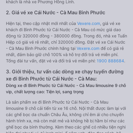
khách là nhà xe Phương Hồng Linh.
2. Giá vé xe Cái Nước - Cà Mau Bình Phước
Hiện tại, theo cập nhật mới nhất của
Vexere.com
, giá vé xe
khách đi Bình Phước từ Cái Nước - Cà Mau có mức giá dao
động từ 320000 đồng - 380000 đồng. Trong đó, nhà xe Tuấn
Hiệp có giá vé rẻ nhất, chỉ 320000 đồng. Đặt vé xe Cái Nước
- Cà Mau Bình Phước chính hãng tại
Vexere.com
để có giá rẻ
nhất, đảm bảo giữ chỗ 100% và hỗ trợ đổi trả vé miễn phí.
Tổng đài tư vấn, đặt vé và đổi trả vé miễn phí:
1900 888684
.
3. Giới thiệu, tư vấn các dòng xe chạy tuyến đường
xe đi Bình Phước từ Cái Nước - Cà Mau:
Dòng xe đi Bình Phước từ Cái Nước - Cà Mau limousine 9 chỗ
vip, chất lượng cao: Tiện lợi, sang trọng
Là sản phẩm xe đi Bình Phước từ Cái Nước - Cà Mau
limousine 9 chỗ cải tiến từ xe 16 chỗ. Nội thất được làm lại với
các ghế bọc da chuẩn Châu Âu, không chỉ êm ái cho chuyến
hành trình xa, mà còn mát mẻ và không hề bị hầm bí như các
ghế bọc da bình thường. Kèm theo các ghế có nhiều tiện nghi