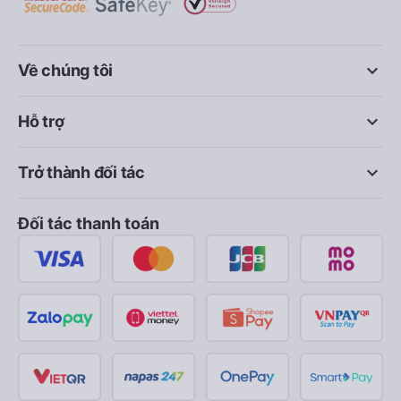
keyboard_arrow_down
Về chúng tôi
keyboard_arrow_down
Hỗ trợ
keyboard_arrow_down
Trở thành đối tác
Đối tác thanh toán