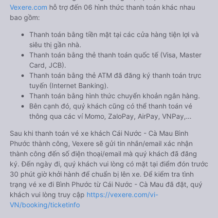
Vexere.com
hỗ trợ đến 06 hình thức thanh toán khác nhau
bao gồm:
Thanh toán bằng tiền mặt tại các cửa hàng tiện lợi và
siêu thị gần nhà.
Thanh toán bằng thẻ thanh toán quốc tế (Visa, Master
Card, JCB).
Thanh toán bằng thẻ ATM đã đăng ký thanh toán trực
tuyến (Internet Banking).
Thanh toán bằng hình thức chuyển khoản ngân hàng.
Bên cạnh đó, quý khách cũng có thể thanh toán vé
thông qua các ví Momo, ZaloPay, AirPay, VNPay,…
Sau khi thanh toán vé xe khách Cái Nước - Cà Mau Bình
Phước thành công, Vexere sẽ gửi tin nhắn/email xác nhận
thành công đến số điện thoại/email mà quý khách đã đăng
ký. Đến ngày đi, quý khách vui lòng có mặt tại điểm đón trước
30 phút giờ khởi hành để chuẩn bị lên xe. Để kiểm tra tình
trạng vé xe đi Bình Phước từ Cái Nước - Cà Mau đã đặt, quý
khách vui lòng truy cập
https://vexere.com/vi-
VN/booking/ticketinfo