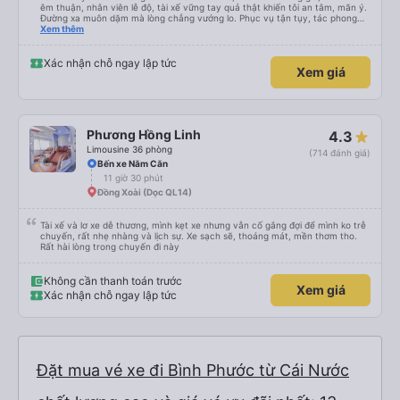
êm thuận, nhân viên lễ độ, tài xế vững tay quả thật khiến tôi an tâm, mãn ý.
Đường xa muôn dặm mà lòng chẳng vướng lo. Phục vụ tận tụy, tác phong
nghiêm cẩn, hiếm thấy giữa thời buổi kim tiền vội vã. Xã hội loạn đạo. Xin gửi
Xem thêm
lời tán dương chân thành, kính chúc nhà xe ngày một hưng thịnh, vạn lộ bình
an.”
Xác nhận chỗ ngay lập tức
Xem giá
Phương Hồng Linh
4.3
Limousine 36 phòng
(714 đánh giá)
Bến xe Năm Căn
11 giờ 30 phút
Đồng Xoài (Dọc QL14)
Tài xế và lơ xe dễ thương, mình kẹt xe nhưng vẫn cố gắng đợi để mình ko trễ
chuyến, rất nhẹ nhàng và lịch sự. Xe sạch sẽ, thoáng mát, mền thơm tho.
Rất hài lòng trong chuyến đi này
Không cần thanh toán trước
Xem giá
Xác nhận chỗ ngay lập tức
Đặt mua vé xe đi Bình Phước từ Cái Nước