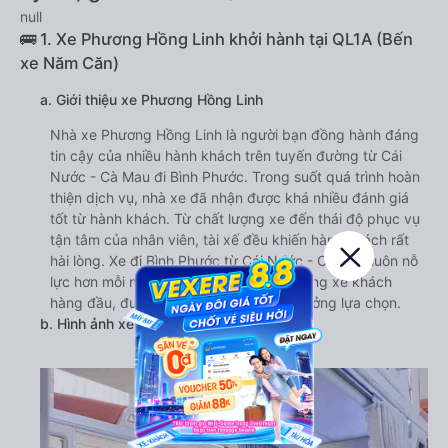
null
🚌 1. Xe Phương Hồng Linh khởi hành tại QL1A (Bến
xe Năm Căn)
a. Giới thiệu xe Phương Hồng Linh
Nhà xe Phương Hồng Linh là người bạn đồng hành đáng
tin cậy của nhiều hành khách trên tuyến đường từ Cái
Nước - Cà Mau đi Bình Phước. Trong suốt quá trình hoàn
thiện dịch vụ, nhà xe đã nhận được khá nhiều đánh giá
tốt từ hành khách. Từ chất lượng xe đến thái độ phục vụ
tận tâm của nhân viên, tài xế đều khiến hành khách rất
hài lòng. Xe đi Bình Phước từ Cái Nước - Cà Mau luôn nỗ
lực hơn mỗi ngày để có thể trở thành hãng xe khách
hàng đầu, được nhiều khách hàng tin tưởng lựa chọn.
b. Hình ảnh xe Phương Hồng Linh