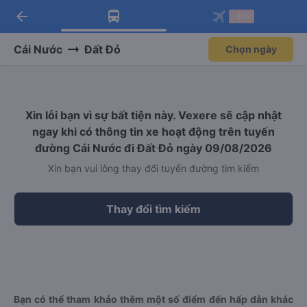
arrow_back
Tải app Vexere ngay!
Tải app Vexere
-30k
Mở app
Mở app
Nhận ưu đãi thành viên độc
-30k/ghế khi đặt vé máy bay qua
quyền
app
Cái Nước
Đất Đỏ
Chọn ngày
Xin lỗi bạn vì sự bất tiện này. Vexere sẽ cập nhật
ngay khi có thông tin xe hoạt động trên tuyến
đường Cái Nước đi Đất Đỏ ngày 09/08/2026
Xin bạn vui lòng thay đổi tuyến đường tìm kiếm
Thay đổi tìm kiếm
Bạn có thể tham khảo thêm một số điểm đến hấp dẫn khác