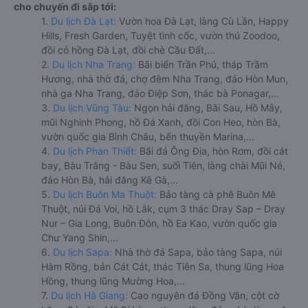
cho chuyến đi sắp tới:
1.
Du lịch Đà Lạt:
Vườn hoa Đà Lạt, làng Cù Lần, Happy
Hills, Fresh Garden, Tuyệt tình cốc, vườn thú Zoodoo,
đồi cỏ hồng Đà Lạt, đồi chè Cầu Đất,...
2.
Du lịch Nha Trang:
Bãi biển Trần Phú, tháp Trầm
Hương, nhà thờ đá, chợ đêm Nha Trang, đảo Hòn Mun,
nhà ga Nha Trang, đảo Điệp Sơn, thác bà Ponagar,...
3.
Du lịch Vũng Tàu:
Ngọn hải đăng, Bãi Sau, Hồ Mây,
mũi Nghinh Phong, hồ Đá Xanh, đồi Con Heo, hòn Bà,
vườn quốc gia Bình Châu, bến thuyền Marina,...
4.
Du lịch Phan Thiết:
Bãi đá Ông Địa, hòn Rơm, đồi cát
bay, Bàu Trắng - Bàu Sen, suối Tiên, làng chài Mũi Né,
đảo Hòn Bà, hải đăng Kê Gà,...
5.
Du lịch Buôn Ma Thuột:
Bảo tàng cà phê Buôn Mê
Thuột, núi Đá Voi, hồ Lắk, cụm 3 thác Dray Sap – Dray
Nur – Gia Long, Buôn Đôn, hồ Ea Kao, vườn quốc gia
Chư Yang Shin,...
6.
Du lịch Sapa:
Nhà thờ đá Sapa, bảo tàng Sapa, núi
Hàm Rồng, bản Cát Cát, thác Tiên Sa, thung lũng Hoa
Hồng, thung lũng Mường Hoa,...
7.
Du lịch Hà Giang:
Cao nguyên đá Đồng Văn, cột cờ