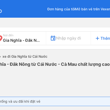
Đơn hàng của tôi
Mở bán vé trên Vexe
fo
Nơi đến
add
Nhập ngày đi
Thêm
xe đi Gia Nghĩa từ Cái Nước
hĩa - Đắk Nông từ Cái Nước - Cà Mau chất lượng cao 
rống và ưu đãi khi đặt vé