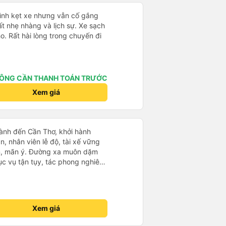
mình kẹt xe nhưng vẫn cố gắng
ất nhẹ nhàng và lịch sự. Xe sạch
o. Rất hài lòng trong chuyến đi
ÔNG CẦN THANH TOÁN TRƯỚC
Xem giá
ành đến Cần Thơ, khởi hành
n, nhân viên lễ độ, tài xế vững
ục vụ tận tụy, tác phong nghiêm
 kim tiền vội vã. Xã hội loạn đạo.
thành, kính chúc nhà xe ngày một
Xem giá