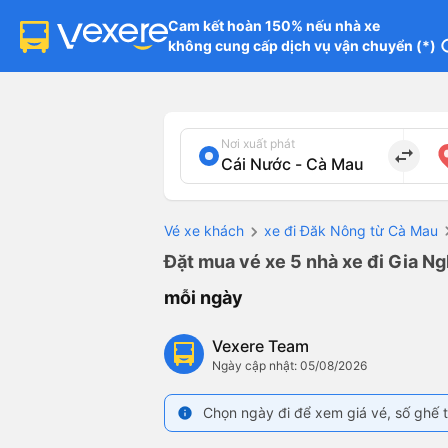
Cam kết hoàn 150% nếu nhà xe

không cung cấp dịch vụ vận chuyển (*)
in
Nơi xuất phát
import_export
Vé xe khách
xe đi Đăk Nông từ Cà Mau
Đặt mua vé xe 5 nhà xe đi Gia Ng
mỗi ngày
Vexere Team
Ngày cập nhật: 05/08/2026
Chọn ngày đi để xem giá vé, số ghế t
info