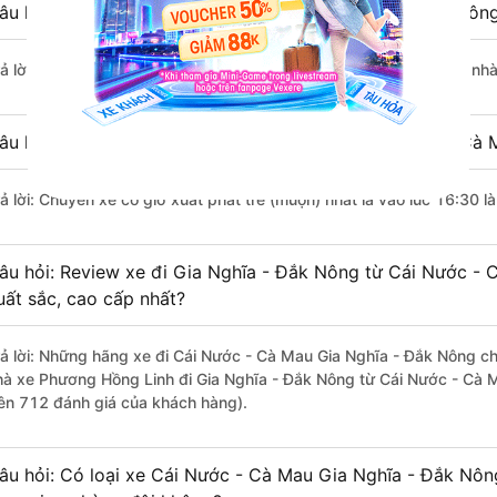
âu hỏi: Nhà xe đi Cái Nước - Cà Mau Gia Nghĩa - Đắk Nôn
rả lời: Chuyến xe có giờ xuất phát sớm nhất vào lúc 15:00 là của n
âu hỏi: Nhà xe đi Gia Nghĩa - Đắk Nông từ Cái Nước - Cà 
rả lời: Chuyến xe có giờ xuất phát trễ (muộn) nhất là vào lúc 16:30 
âu hỏi: Review xe đi Gia Nghĩa - Đắk Nông từ Cái Nước - C
uất sắc, cao cấp nhất?
rả lời: Những hãng xe đi Cái Nước - Cà Mau Gia Nghĩa - Đắk Nông chấ
hà xe Phương Hồng Linh đi Gia Nghĩa - Đắk Nông từ Cái Nước - Cà M
rên 712 đánh giá của khách hàng).
âu hỏi: Có loại xe Cái Nước - Cà Mau Gia Nghĩa - Đắk Nôn