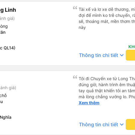
g Linh
Tài xế và lơ xe dễ thương, 
đợi để mình ko trễ chuyến, r
ánh giá)
sẽ, thoáng mát, mền thơm th
hòng
này
Căn
KH
ọc QL14)
keyboard_arrow_down
Thông tin chi tiết
Tôi đi Chuyến xe từ Long Th
đúng giờ, hành trình êm thuậ
ánh giá)
tay quả thật khiến tôi an tâm, mãn ý. Đường xa muôn dặm
chỗ
mà lòng chẳng vướng lo. Ph
au
cẩn, hiếm thấy giữa thời buổi
Xem thêm
Xin gửi lời tán dương chân 
hưng thịnh, vạn lộ bình an.”
 Nghĩa
keyboard_arrow_down
Thông tin chi tiết