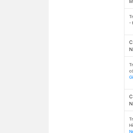
l
T
-
C
N
T
c
G
C
N
T
H
N