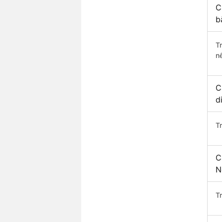
C
b
T
n
C
d
T
C
N
T