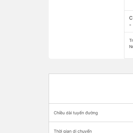
C
-
T
N
Chiều dài tuyến đường
Thời gian di chuyển