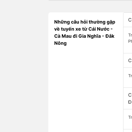
C
Những câu hỏi thường gặp
về tuyến xe từ Cái Nước -
T
Cà Mau đi Gia Nghĩa - Đắk
P
Nông
C
T
C
Đ
Tr