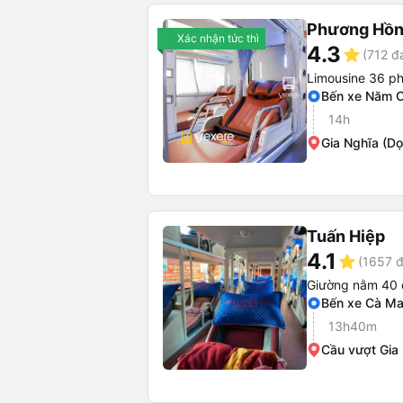
Phương Hồn
Xác nhận tức thì
4.3
star
(712 đ
Limousine 36 p
Bến xe Năm 
14h
Gia Nghĩa (D
Tuấn Hiệp
4.1
star
(1657 đ
Giường nằm 40 
Bến xe Cà M
13h40m
Cầu vượt Gia