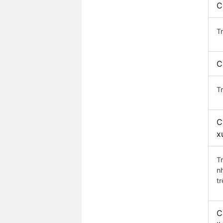
C
T
C
T
C
x
T
n
t
C