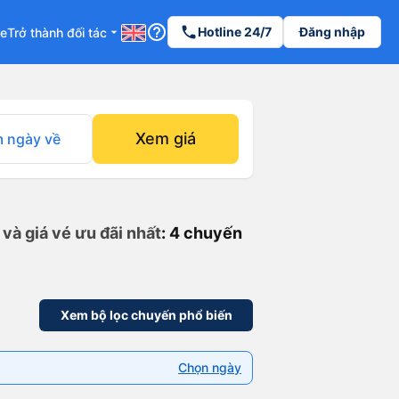
help_outline
phone
Hotline 24/7
Đăng nhập
re
Trở thành đối tác
arrow_drop_down
Xem giá
 ngày về
và giá vé ưu đãi nhất
: 4 chuyến
Xem bộ lọc chuyến phổ biến
Chọn ngày