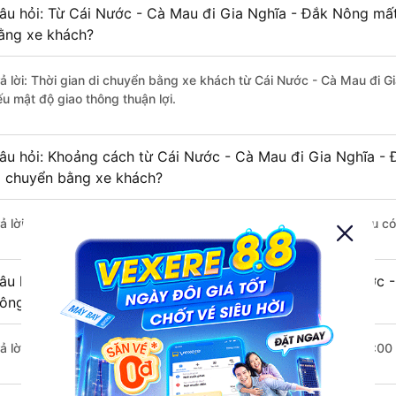
âu hỏi: Từ Cái Nước - Cà Mau đi Gia Nghĩa - Đắk Nông mất 
ằng xe khách?
rả lời: Thời gian di chuyển bằng xe khách từ Cái Nước - Cà Mau đi 
ếu mật độ giao thông thuận lợi.
âu hỏi: Khoảng cách từ Cái Nước - Cà Mau đi Gia Nghĩa - 
i chuyển bằng xe khách?
rả lời: Đoạn đường đi Gia Nghĩa - Đắk Nông từ Cái Nước - Cà Mau c
âu hỏi: Mỗi ngày có bao nhiêu chuyến xe khách Cái Nước -
ông ?
rả lời: Trung bình mỗi ngày có khoảng 4 chuyến xe bắt đầu từ 15:00