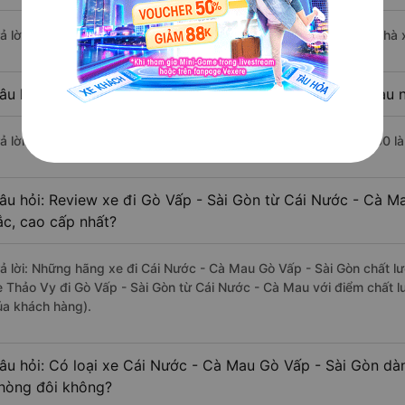
rả lời: Chuyến xe có giờ xuất phát sớm nhất vào lúc 7:15 là của nhà
âu hỏi: Nhà xe đi Gò Vấp - Sài Gòn từ Cái Nước - Cà Mau n
rả lời: Chuyến xe có giờ xuất phát trễ (muộn) nhất là vào lúc 23:00 l
âu hỏi: Review xe đi Gò Vấp - Sài Gòn từ Cái Nước - Cà Ma
ắc, cao cấp nhất?
rả lời: Những hãng xe đi Cái Nước - Cà Mau Gò Vấp - Sài Gòn chất lư
e Thảo Vy đi Gò Vấp - Sài Gòn từ Cái Nước - Cà Mau với điểm chất l
ủa khách hàng).
âu hỏi: Có loại xe Cái Nước - Cà Mau Gò Vấp - Sài Gòn dàn
hòng đôi không?