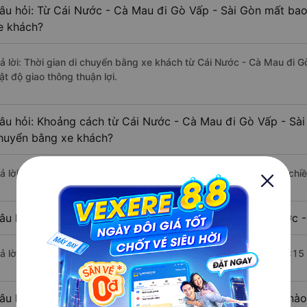
âu hỏi: Từ Cái Nước - Cà Mau đi Gò Vấp - Sài Gòn mất bao 
e khách?
rả lời: Thời gian di chuyển bằng xe khách từ Cái Nước - Cà Mau đi G
ật độ giao thông thuận lợi.
âu hỏi: Khoảng cách từ Cái Nước - Cà Mau đi Gò Vấp - Sài
huyển bằng xe khách?
rả lời: Đoạn đường đi Gò Vấp - Sài Gòn từ Cái Nước - Cà Mau có chi
âu hỏi: Mỗi ngày có bao nhiêu chuyến xe khách Cái Nước -
rả lời: Trung bình mỗi ngày có khoảng 11 chuyến xe bắt đầu từ 7:15
âu hỏi: Nhà xe đi Cái Nước - Cà Mau Gò Vấp - Sài Gòn nào