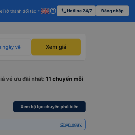
help_outline
phone
Hotline 24/7
Đăng nhập
re
Trở thành đối tác
arrow_drop_down
Xem giá
 ngày về
iá vé ưu đãi nhất
: 11 chuyến mỗi
Xem bộ lọc chuyến phổ biến
Chọn ngày