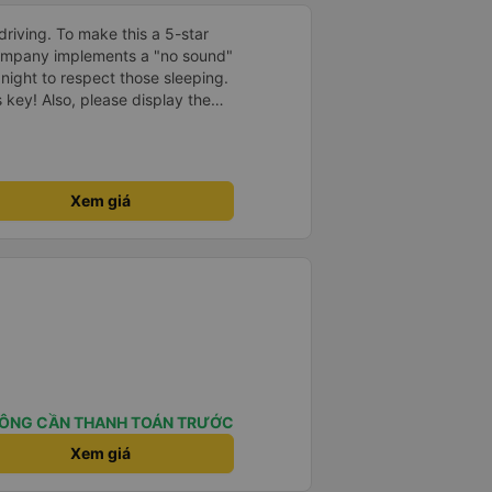
driving. To make this a 5-star
company implements a "no sound"
 night to respect those sleeping.
is key! Also, please display the
e the cabin for convenience. I
------ ​ Xe chất
t an toàn. Để dịch vụ hoàn hảo
 quy định rõ ràng về việc giữ im
Xem giá
ại) vào ban đêm để tránh làm
 Ngoài ra, nhà xe nên dán sẵn
 hành khách dễ dàng sử dụng.
à xe trong tương lai!
ÔNG CẦN THANH TOÁN TRƯỚC
Xem giá