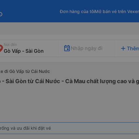
Đơn hàng của tôi
Mở bán vé trên Vexe
fo
Nơi đến
add
Nhập ngày đi
Thêm
xe đi Gò Vấp từ Cái Nước
 - Sài Gòn từ Cái Nước - Cà Mau chất lượng cao và g
rống và ưu đãi khi đặt vé