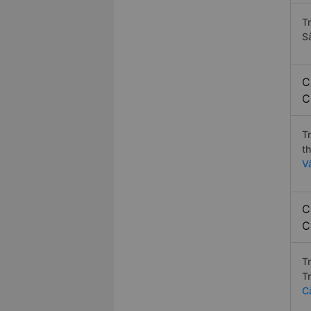
T
S
C
C
T
t
V
C
C
T
T
C