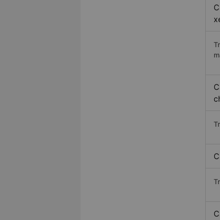
C
x
T
m
C
c
T
C
T
C