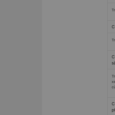
T
C
T
C
s
T
x
c
C
p