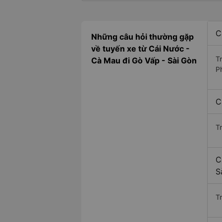
C
Những câu hỏi thường gặp
về tuyến xe từ Cái Nước -
T
Cà Mau đi Gò Vấp - Sài Gòn
P
C
T
C
S
Tr