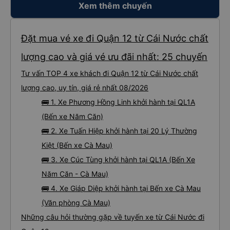
mà tài xế bảo tôi ngủ thêm và đợi ở trạm xăng, thậm chí còn đón khách sạn
Xem thêm chuyến
bằng xe limousine vào buổi sáng. .Tôi nghĩ tài xế đã giúp tôi vì tôi trông ngu
ngốc quá.. Tôi vẫn nghĩ rằng nếu không có tài xế thì sẽ rất nguy hiểm.. Cảm
ơn từ tận đáy lòng.. 79-05527 Cảm ơn tài xế xe nhưng rất nhiều. Nếu bạn
chưa biết cách thực hiện, hãy xem Google Maps hoạt động như thế nào,
&quot;B Bạn bị sao vậy?&quot; Chuyện gì xảy ra với bạn vậy?&quot; Bây giờ
Đặt mua vé xe đi Quận 12 từ Cái Nước chất
là 2:30 và tôi đang nói về nó. ạn bằng xe bu lông Limousine. Tôi nghĩ tài xế
đã giúp tôi vì nhìn tôi quá ngu ngốc. Tôi vẫn đang nghĩ rằng sẽ rất nguy hiểm
nếu không có tài xế... Cảm ơn các bạn rất nhiều.
lượng cao và giá vé ưu đãi nhất: 25 chuyến
Tư vấn TOP 4 xe khách đi Quận 12 từ Cái Nước chất
lượng cao, uy tín, giá rẻ nhất 08/2026
🚌 1. Xe Phương Hồng Linh khởi hành tại QL1A
(Bến xe Năm Căn)
🚌 2. Xe Tuấn Hiệp khởi hành tại 20 Lý Thường
Kiệt (Bến xe Cà Mau)
🚌 3. Xe Cúc Tùng khởi hành tại QL1A (Bến Xe
Năm Căn - Cà Mau)
🚌 4. Xe Giáp Diệp khởi hành tại Bến xe Cà Mau
(Văn phòng Cà Mau)
Những câu hỏi thường gặp về tuyến xe từ Cái Nước đi