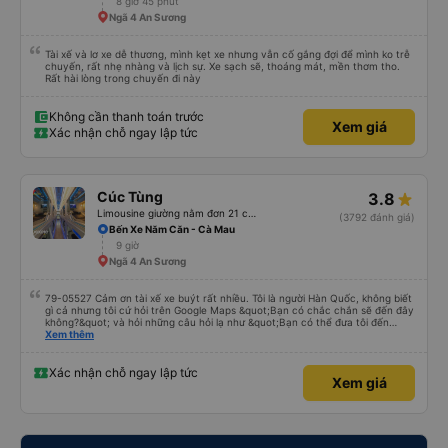
8 giờ 45 phút
Ngã 4 An Sương
Tài xế và lơ xe dễ thương, mình kẹt xe nhưng vẫn cố gắng đợi để mình ko trễ
chuyến, rất nhẹ nhàng và lịch sự. Xe sạch sẽ, thoáng mát, mền thơm tho.
Rất hài lòng trong chuyến đi này
Không cần thanh toán trước
Xem giá
Xác nhận chỗ ngay lập tức
Cúc Tùng
3.8
Limousine giường nằm đơn 21 chỗ (WC)
(3792 đánh giá)
Bến Xe Năm Căn - Cà Mau
9 giờ
Ngã 4 An Sương
79-05527 Cảm ơn tài xế xe buýt rất nhiều. Tôi là người Hàn Quốc, không biết
gì cả nhưng tôi cứ hỏi trên Google Maps &quot;Bạn có chắc chắn sẽ đến đây
không?&quot; và hỏi những câu hỏi lạ như &quot;Bạn có thể đưa tôi đến
khách sạn của chúng tôi không?&quot; Nhưng tài xế đã quan tâm. của mọi
Xem thêm
thứ. Vốn dĩ tôi đến lúc 2h30 sáng và được thông báo lúc đó nhưng tài xế bảo
tôi ngủ thêm, đợi ở trạm xăng và thậm chí còn đón tôi tại khách sạn bằng xe
limousine vào buổi sáng. ngu ngốc đến mức tôi nghĩ tài xế đã giúp tôi. Nếu
Xác nhận chỗ ngay lập tức
Xem giá
tài xế không ở đó, tôi vẫn đang suy nghĩ về câu chuyện đó vì nó chắc hẳn
rất nguy hiểm.. Cảm ơn rất nhiều.. Cảm ơn xe buýt 79-05527 rất nhiều tài
xế. Mình là người Hàn Quốc không biết gì nhưng tài xế đã giải quyết mọi việc
dù mình liên tục hỏi trên Google Maps &quot;Anh đi đây à?&quot; và hỏi
những câu hỏi kỳ lạ, &quot;Bạn có đưa chúng tôi đến khách sạn của chúng
tôi không?&quot; Vốn dĩ tôi đến lúc 2h30 sáng nhưng lúc đó không xuống xe