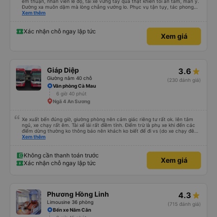
êm thuận, nhân viên lễ độ, tài xế vững tay quả thật khiến tôi an tâm, mãn ý.
Đường xa muôn dặm mà lòng chẳng vướng lo. Phục vụ tận tụy, tác phong
nghiêm cẩn, hiếm thấy giữa thời buổi kim tiền vội vã. Xã hội loạn đạo. Xin gửi
Xem thêm
lời tán dương chân thành, kính chúc nhà xe ngày một hưng thịnh, vạn lộ bình
an.”
Xác nhận chỗ ngay lập tức
Xem giá
Giáp Diệp
3.6
Giường nằm 40 chỗ
(230 đánh giá)
Văn phòng Cà Mau
6 giờ 40 phút
Ngã 4 An Sương
Xe xuất bến đúng giờ, giường phòng nên cảm giác riêng tư rất ok. Iên tâm
ngủ, xe chạy rất êm. Tài xế lái rất điềm tỉnh. Điểm trừ là phụ xe khi đến các
điểm dừng thường ko thông báo nên khách ko biết để đi vs (do xe chạy đêm
nên khách ngủ say)
Xem thêm
Không cần thanh toán trước
Xem giá
Xác nhận chỗ ngay lập tức
Phương Hồng Linh
4.3
Limousine 36 phòng
(715 đánh giá)
Bến xe Năm Căn