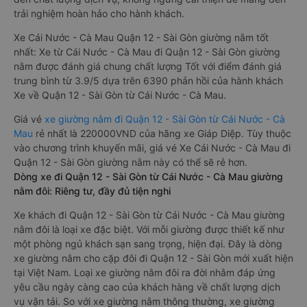
trải nghiệm hoàn hảo cho hành khách.
Xe Cái Nước - Cà Mau Quận 12 - Sài Gòn giường nằm tốt
nhất: Xe từ Cái Nước - Cà Mau đi Quận 12 - Sài Gòn giường
nằm được đánh giá chung chất lượng Tốt với điểm đánh giá
trung bình từ 3.9/5 dựa trên 6390 phản hồi của hành khách
Xe về Quận 12 - Sài Gòn từ Cái Nước - Cà Mau.
Giá vé
xe giường nằm đi Quận 12 - Sài Gòn từ Cái Nước - Cà
Mau
rẻ nhất là 220000VND của hãng xe Giáp Diệp. Tùy thuộc
vào chương trình khuyến mãi, giá vé Xe Cái Nước - Cà Mau đi
Quận 12 - Sài Gòn giường nằm này có thể sẽ rẻ hơn.
Dòng xe đi Quận 12 - Sài Gòn từ Cái Nước - Cà Mau giường
nằm đôi: Riêng tư, đầy đủ tiện nghi
Xe khách đi Quận 12 - Sài Gòn từ Cái Nước - Cà Mau giường
nằm đôi là loại xe đặc biệt. Với mỗi giường được thiết kế như
một phòng ngủ khách sạn sang trọng, hiện đại. Đây là dòng
xe giường nằm cho cặp đôi đi Quận 12 - Sài Gòn mới xuất hiện
tại Việt Nam. Loại xe giường nằm đôi ra đời nhằm đáp ứng
yêu cầu ngày càng cao của khách hàng về chất lượng dịch
vụ vận tải. So với xe giường nằm thông thường, xe giường