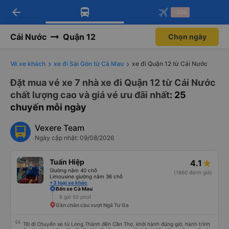
arrow_back
Tải app Vexere ngay!
Tải app Vexere
-30k
Mở app
Mở app
Nhận ưu đãi thành viên độc
-30k/ghế khi đặt vé máy bay qua
quyền
app
Cái Nước
Quận 12
Chọn ngày
Vé xe khách
xe đi Sài Gòn từ Cà Mau
xe đi Quận 12 từ Cái Nước
Đặt mua vé xe 7 nhà xe đi Quận 12 từ Cái Nước
chất lượng cao và giá vé ưu đãi nhất
: 25
chuyến mỗi ngày
Vexere Team
Ngày cập nhật: 09/08/2026
Tuấn Hiệp
4.1
Giường nằm 40 chỗ
(1660 đánh giá)
Limousine giường nằm 36 chỗ
+3 loại xe khác
Bến xe Cà Mau
6 giờ 50 phút
Gần chân cầu vượt Ngã Tư Ga
Tôi đi Chuyến xe từ Long Thành đến Cần Thơ, khởi hành đúng giờ, hành trình