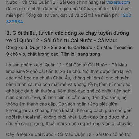
Nước - Cà Mau Quận 12 - Sài Gòn chính hãng tại
Vexere.com
để có giá rẻ nhất, đảm bảo giữ chỗ 100% và hỗ trợ đổi trả vé
miễn phí. Tổng đài tư vấn, đặt vé và đổi trả vé miễn phí:
1900
888684
.
3. Giới thiệu, tư vấn các dòng xe chạy tuyến đường
xe đi Quận 12 - Sài Gòn từ Cái Nước - Cà Mau:
Dòng xe đi Quận 12 - Sài Gòn từ Cái Nước - Cà Mau limousine
9 chỗ vip, chất lượng cao: Tiện lợi, sang trọng
Là sản phẩm xe đi Quận 12 - Sài Gòn từ Cái Nước - Cà Mau
limousine 9 chỗ cải tiến từ xe 16 chỗ. Nội thất được làm lại với
các ghế bọc da chuẩn Châu Âu, không chỉ êm ái cho chuyến
hành trình xa, mà còn mát mẻ và không hề bị hầm bí như các
ghế bọc da bình thường. Kèm theo các ghế có nhiều tiện nghi
hiện đại như ti-vi, tủ lạnh mini, ổ cắm usb, đèn đọc sách, hệ
thống âm thanh cao cấp. Có vách ngăn riêng biệt giữa
khoang lái và khoang hành khách. Khoảng cách giữa các ghế
ngồi rất thoải mái, không nhồi nhét. Luôn đáp ứng được nhu
cầu về sang trọng, thoải mái và tiện nghi trong việc di chuyển.
Đây là loại xe Cái Nước - Cà Mau Quận 12 - Sài Gòn có hỗ trợ