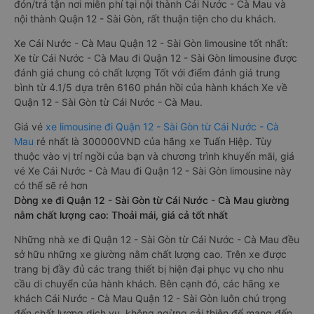
đón/trả tận nơi miễn phí tại nội thành Cái Nước - Cà Mau và
nội thành Quận 12 - Sài Gòn, rất thuận tiện cho du khách.
Xe Cái Nước - Cà Mau Quận 12 - Sài Gòn limousine tốt nhất:
Xe từ Cái Nước - Cà Mau đi Quận 12 - Sài Gòn limousine được
đánh giá chung có chất lượng Tốt với điểm đánh giá trung
bình từ 4.1/5 dựa trên 6160 phản hồi của hành khách Xe về
Quận 12 - Sài Gòn từ Cái Nước - Cà Mau.
Giá vé
xe limousine đi Quận 12 - Sài Gòn từ Cái Nước - Cà
Mau
rẻ nhất là 300000VND của hãng xe Tuấn Hiệp. Tùy
thuộc vào vị trí ngồi của bạn và chương trình khuyến mãi, giá
vé Xe Cái Nước - Cà Mau đi Quận 12 - Sài Gòn limousine này
có thể sẽ rẻ hơn
Dòng xe đi Quận 12 - Sài Gòn từ Cái Nước - Cà Mau giường
nằm chất lượng cao: Thoải mái, giá cả tốt nhất
Những nhà xe đi Quận 12 - Sài Gòn từ Cái Nước - Cà Mau đều
sở hữu những xe giường nằm chất lượng cao. Trên xe được
trang bị đầy đủ các trang thiết bị hiện đại phục vụ cho nhu
cầu di chuyển của hành khách. Bên cạnh đó, các hãng xe
khách Cái Nước - Cà Mau Quận 12 - Sài Gòn luôn chú trọng
đến chất lượng dịch vụ, không ngừng cải thiện để mang đến