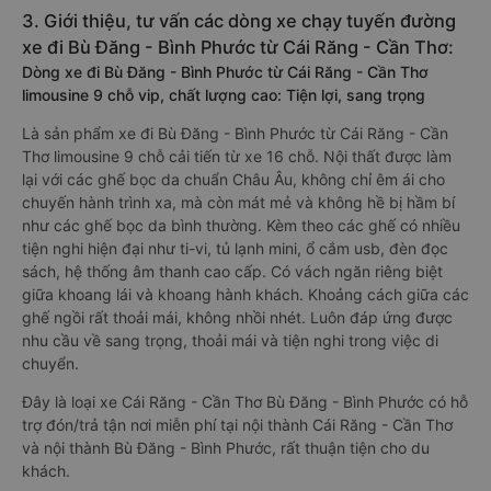
Vexere.com
để có giá rẻ nhất, đảm bảo giữ chỗ 100% và hỗ
trợ đổi trả vé miễn phí. Tổng đài tư vấn, đặt vé và đổi trả vé
miễn phí:
1900 888684
.
3. Giới thiệu, tư vấn các dòng xe chạy tuyến đường
xe đi Bù Đăng - Bình Phước từ Cái Răng - Cần Thơ:
Dòng xe đi Bù Đăng - Bình Phước từ Cái Răng - Cần Thơ
limousine 9 chỗ vip, chất lượng cao: Tiện lợi, sang trọng
Là sản phẩm xe đi Bù Đăng - Bình Phước từ Cái Răng - Cần
Thơ limousine 9 chỗ cải tiến từ xe 16 chỗ. Nội thất được làm
lại với các ghế bọc da chuẩn Châu Âu, không chỉ êm ái cho
chuyến hành trình xa, mà còn mát mẻ và không hề bị hầm bí
như các ghế bọc da bình thường. Kèm theo các ghế có nhiều
tiện nghi hiện đại như ti-vi, tủ lạnh mini, ổ cắm usb, đèn đọc
sách, hệ thống âm thanh cao cấp. Có vách ngăn riêng biệt
giữa khoang lái và khoang hành khách. Khoảng cách giữa các
ghế ngồi rất thoải mái, không nhồi nhét. Luôn đáp ứng được
nhu cầu về sang trọng, thoải mái và tiện nghi trong việc di
chuyển.
Đây là loại xe Cái Răng - Cần Thơ Bù Đăng - Bình Phước có hỗ