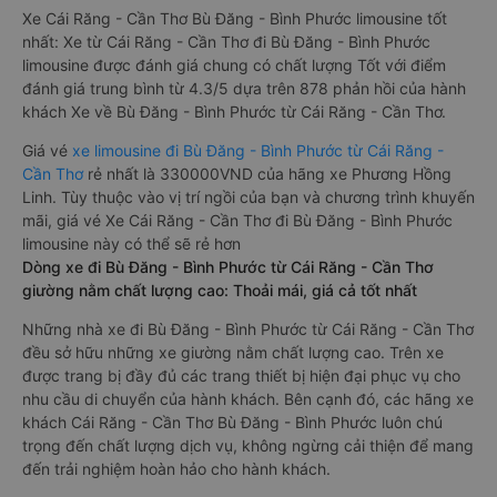
trợ đón/trả tận nơi miễn phí tại nội thành Cái Răng - Cần Thơ
và nội thành Bù Đăng - Bình Phước, rất thuận tiện cho du
khách.
Xe Cái Răng - Cần Thơ Bù Đăng - Bình Phước limousine tốt
nhất: Xe từ Cái Răng - Cần Thơ đi Bù Đăng - Bình Phước
limousine được đánh giá chung có chất lượng Tốt với điểm
đánh giá trung bình từ 4.3/5 dựa trên 878 phản hồi của hành
khách Xe về Bù Đăng - Bình Phước từ Cái Răng - Cần Thơ.
Giá vé
xe limousine đi Bù Đăng - Bình Phước từ Cái Răng -
Cần Thơ
rẻ nhất là 330000VND của hãng xe Phương Hồng
Linh. Tùy thuộc vào vị trí ngồi của bạn và chương trình khuyến
mãi, giá vé Xe Cái Răng - Cần Thơ đi Bù Đăng - Bình Phước
limousine này có thể sẽ rẻ hơn
Dòng xe đi Bù Đăng - Bình Phước từ Cái Răng - Cần Thơ
giường nằm chất lượng cao: Thoải mái, giá cả tốt nhất
Những nhà xe đi Bù Đăng - Bình Phước từ Cái Răng - Cần Thơ
đều sở hữu những xe giường nằm chất lượng cao. Trên xe
được trang bị đầy đủ các trang thiết bị hiện đại phục vụ cho
nhu cầu di chuyển của hành khách. Bên cạnh đó, các hãng xe