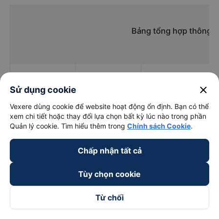
Đăng - Bình Phước:
1900 888684
Bảng tổng hợp thông ti
close
Sử dụng cookie
Vexere dùng cookie để website hoạt động ổn định. Bạn có thể
xem chi tiết hoặc thay đổi lựa chọn bất kỳ lúc nào trong phần
Quản lý cookie. Tìm hiểu thêm trong
Chính sách Cookie
.
Giờ
Nhà xe
Điểm đi
chạy
Chấp nhận tất cả
Tùy chọn cookie
Từ chối
Phương Hồng
20:00 - 20:00
QL1A
Linh