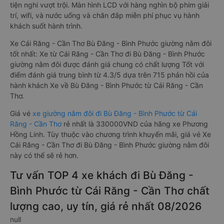
đáp ứng yêu cầu ngày càng cao của khách hàng về chất
lượng dịch vụ vận tải. So với xe giường nằm thông thường, xe
giường nằm đôi đi Bù Đăng - Bình Phước có nhiều ưu điểm và
tiện nghi vượt trội. Màn hình LCD với hàng nghìn bộ phim giải
trí, wifi, và nước uống và chăn đắp miễn phí phục vụ hành
khách suốt hành trình.
Xe Cái Răng - Cần Thơ Bù Đăng - Bình Phước giường nằm đôi
tốt nhất: Xe từ Cái Răng - Cần Thơ đi Bù Đăng - Bình Phước
giường nằm đôi được đánh giá chung có chất lượng Tốt với
điểm đánh giá trung bình từ 4.3/5 dựa trên 715 phản hồi của
hành khách Xe về Bù Đăng - Bình Phước từ Cái Răng - Cần
Thơ.
Giá vé
xe giường nằm đôi đi Bù Đăng - Bình Phước từ Cái
Răng - Cần Thơ
rẻ nhất là 330000VND của hãng xe Phương
Hồng Linh. Tùy thuộc vào chương trình khuyến mãi, giá vé Xe
Cái Răng - Cần Thơ đi Bù Đăng - Bình Phước giường nằm đôi
này có thể sẽ rẻ hơn.
Tư vấn TOP 4 xe khách đi Bù Đăng -