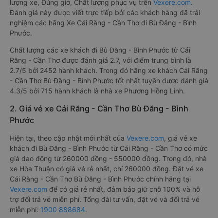
Xe đi Bù Đăng - Bình Phước từ Cái Răng - Cần Thơ tốt nhất
được phân loại chất lượng dựa trên đánh giá từ 1 đến 5 (1: tệ
nhất, 5: tốt nhất) của khách hàng với các tiêu chí như: Chất
lượng xe, Đúng giờ, Chất lượng phục vụ trên
Vexere.com
.
Đánh giá này được viết trực tiếp bởi các khách hàng đã trải
nghiệm các hãng Xe Cái Răng - Cần Thơ đi Bù Đăng - Bình
Phước.
Chất lượng các xe khách đi Bù Đăng - Bình Phước từ Cái
Răng - Cần Thơ được đánh giá 2.7, với điểm trung bình là
2.7/5 bởi 2452 hành khách. Trong đó hãng xe khách Cái Răng
- Cần Thơ Bù Đăng - Bình Phước tốt nhất tuyến được đánh giá
4.3/5 bởi 715 hành khách là nhà xe Phương Hồng Linh.
2. Giá vé xe Cái Răng - Cần Thơ Bù Đăng - Bình
Phước
Hiện tại, theo cập nhật mới nhất của
Vexere.com
, giá vé xe
khách đi Bù Đăng - Bình Phước từ Cái Răng - Cần Thơ có mức
giá dao động từ 260000 đồng - 550000 đồng. Trong đó, nhà
xe Hòa Thuận có giá vé rẻ nhất, chỉ 260000 đồng. Đặt vé xe
Cái Răng - Cần Thơ Bù Đăng - Bình Phước chính hãng tại