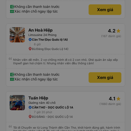
Tài xế và lơ xe dễ thương, mình kẹt xe nhưng vẫn cố gắng đợi để mình ko trễ
chuyến, rất nhẹ nhàng và lịch sự. Xe sạch sẽ, thoáng mát, mền thơm tho.
Rất hài lòng trong chuyến đi này
Không cần thanh toán trước
Xem giá
Xác nhận chỗ ngay lập tức
An Hoà Hiệp
4.2
Limousine 24 Phòng
(167 đánh giá)
Cần Thơ (Dọc Quốc lộ 1A)
6 giờ
Bù Đăng (Dọc Quốc Lộ 14)
Nhân viên dễ mến. 2 vợ chồng mình đi có 2 con nhỏ. Ghé quán ăn sắp xếp
thpwif gian hơi chậm tí. Nhưng nhân viên đều thông cảm!
Không cần thanh toán trước
Xem giá
Xác nhận chỗ ngay lập tức
Tuấn Hiệp
4.1
Giường nằm 40 chỗ
(1660 đánh giá)
CẦN THƠ - DỌC QUỐC LỘ 1A