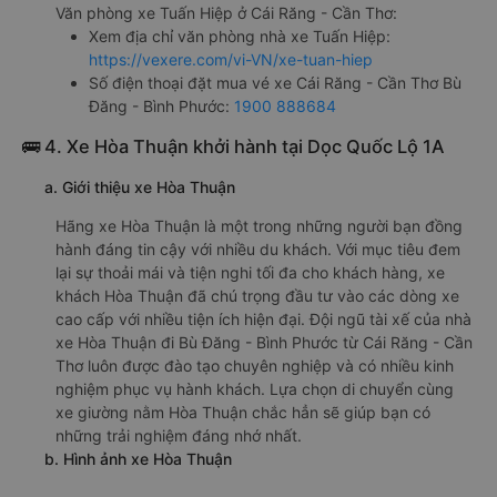
nghiệm dịch vụ của nhà xe này.
h. Thông tin liên hệ, đặt mua vé xe khách từ Cái Răng -
Cần Thơ đi Bù Đăng - Bình Phước Tuấn Hiệp
Văn phòng xe Tuấn Hiệp ở Cái Răng - Cần Thơ:
Xem địa chỉ văn phòng nhà xe Tuấn Hiệp:
https://vexere.com/vi-VN/xe-tuan-hiep
Số điện thoại đặt mua vé xe Cái Răng - Cần Thơ Bù
Đăng - Bình Phước:
1900 888684
🚌 4. Xe Hòa Thuận khởi hành tại Dọc Quốc Lộ 1A
a. Giới thiệu xe Hòa Thuận
Hãng xe Hòa Thuận là một trong những người bạn đồng
hành đáng tin cậy với nhiều du khách. Với mục tiêu đem
lại sự thoải mái và tiện nghi tối đa cho khách hàng, xe
khách Hòa Thuận đã chú trọng đầu tư vào các dòng xe
cao cấp với nhiều tiện ích hiện đại. Đội ngũ tài xế của nhà
xe Hòa Thuận đi Bù Đăng - Bình Phước từ Cái Răng - Cần
Thơ luôn được đào tạo chuyên nghiệp và có nhiều kinh
nghiệm phục vụ hành khách. Lựa chọn di chuyển cùng
xe giường nằm Hòa Thuận chắc hẳn sẽ giúp bạn có