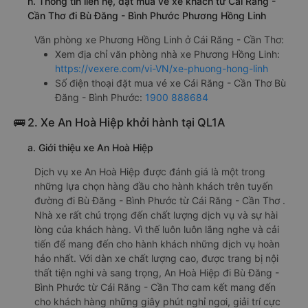
Nhà xe Phương Hồng Linh được đánh giá với số điểm trung
bình là 4.3/5 dựa trên 715 đánh giá của khách hàng đã trải
nghiệm dịch vụ của nhà xe này.
h. Thông tin liên hệ, đặt mua vé xe khách từ Cái Răng -
Cần Thơ đi Bù Đăng - Bình Phước Phương Hồng Linh
Văn phòng xe Phương Hồng Linh ở Cái Răng - Cần Thơ:
Xem địa chỉ văn phòng nhà xe Phương Hồng Linh:
https://vexere.com/vi-VN/xe-phuong-hong-linh
Số điện thoại đặt mua vé xe Cái Răng - Cần Thơ Bù
Đăng - Bình Phước:
1900 888684
🚌 2. Xe An Hoà Hiệp khởi hành tại QL1A
a. Giới thiệu xe An Hoà Hiệp
Dịch vụ xe An Hoà Hiệp được đánh giá là một trong
những lựa chọn hàng đầu cho hành khách trên tuyến
đường đi Bù Đăng - Bình Phước từ Cái Răng - Cần Thơ .
Nhà xe rất chú trọng đến chất lượng dịch vụ và sự hài
lòng của khách hàng. Vì thế luôn luôn lắng nghe và cải
tiến để mang đến cho hành khách những dịch vụ hoàn
hảo nhất. Với dàn xe chất lượng cao, được trang bị nội