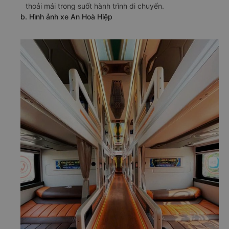
thất tiện nghi và sang trọng, An Hoà Hiệp đi Bù Đăng -
Bình Phước từ Cái Răng - Cần Thơ cam kết mang đến
cho khách hàng những giây phút nghỉ ngơi, giải trí cực
thoải mái trong suốt hành trình di chuyển.
b. Hình ảnh xe An Hoà Hiệp