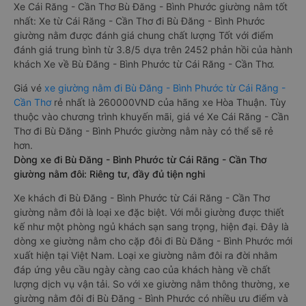
khách Cái Răng - Cần Thơ Bù Đăng - Bình Phước luôn chú
trọng đến chất lượng dịch vụ, không ngừng cải thiện để mang
đến trải nghiệm hoàn hảo cho hành khách.
Xe Cái Răng - Cần Thơ Bù Đăng - Bình Phước giường nằm tốt
nhất: Xe từ Cái Răng - Cần Thơ đi Bù Đăng - Bình Phước
giường nằm được đánh giá chung chất lượng Tốt với điểm
đánh giá trung bình từ 3.8/5 dựa trên 2452 phản hồi của hành
khách Xe về Bù Đăng - Bình Phước từ Cái Răng - Cần Thơ.
Giá vé
xe giường nằm đi Bù Đăng - Bình Phước từ Cái Răng -
Cần Thơ
rẻ nhất là 260000VND của hãng xe Hòa Thuận. Tùy
thuộc vào chương trình khuyến mãi, giá vé Xe Cái Răng - Cần
Thơ đi Bù Đăng - Bình Phước giường nằm này có thể sẽ rẻ
hơn.
Dòng xe đi Bù Đăng - Bình Phước từ Cái Răng - Cần Thơ
giường nằm đôi: Riêng tư, đầy đủ tiện nghi
Xe khách đi Bù Đăng - Bình Phước từ Cái Răng - Cần Thơ
giường nằm đôi là loại xe đặc biệt. Với mỗi giường được thiết
kế như một phòng ngủ khách sạn sang trọng, hiện đại. Đây là
dòng xe giường nằm cho cặp đôi đi Bù Đăng - Bình Phước mới
xuất hiện tại Việt Nam. Loại xe giường nằm đôi ra đời nhằm