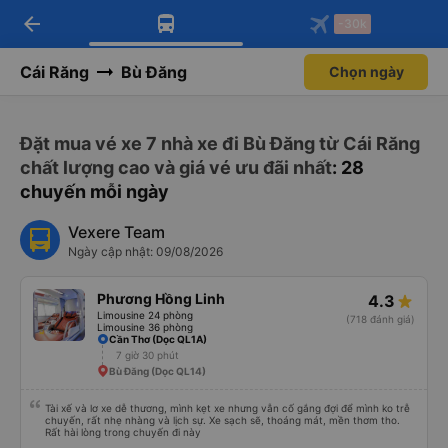
Tải app Vexere ngay!
Mở app
Nhận ưu đãi thành viên độc
quyền
arrow_back
Tải app Vexere
-30k
Mở app
-30k/ghế khi đặt vé máy bay qua
app
Cái Răng
Bù Đăng
Chọn ngày
Đặt mua vé xe 7 nhà xe đi Bù Đăng từ Cái Răng
chất lượng cao và giá vé ưu đãi nhất
: 28
chuyến mỗi ngày
Vexere Team
Ngày cập nhật: 09/08/2026
Phương Hồng Linh
4.3
Limousine 24 phòng
(718 đánh giá)
Limousine 36 phòng
Cần Thơ (Dọc QL1A)
7 giờ 30 phút
Bù Đăng (Dọc QL14)