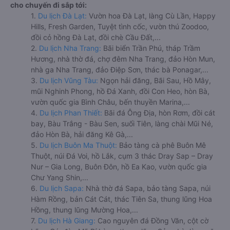
cho chuyến đi sắp tới:
1.
Du lịch Đà Lạt:
Vườn hoa Đà Lạt, làng Cù Lần, Happy
Hills, Fresh Garden, Tuyệt tình cốc, vườn thú Zoodoo,
đồi cỏ hồng Đà Lạt, đồi chè Cầu Đất,...
2.
Du lịch Nha Trang:
Bãi biển Trần Phú, tháp Trầm
Hương, nhà thờ đá, chợ đêm Nha Trang, đảo Hòn Mun,
nhà ga Nha Trang, đảo Điệp Sơn, thác bà Ponagar,...
3.
Du lịch Vũng Tàu:
Ngọn hải đăng, Bãi Sau, Hồ Mây,
mũi Nghinh Phong, hồ Đá Xanh, đồi Con Heo, hòn Bà,
vườn quốc gia Bình Châu, bến thuyền Marina,...
4.
Du lịch Phan Thiết:
Bãi đá Ông Địa, hòn Rơm, đồi cát
bay, Bàu Trắng - Bàu Sen, suối Tiên, làng chài Mũi Né,
đảo Hòn Bà, hải đăng Kê Gà,...
5.
Du lịch Buôn Ma Thuột:
Bảo tàng cà phê Buôn Mê
Thuột, núi Đá Voi, hồ Lắk, cụm 3 thác Dray Sap – Dray
Nur – Gia Long, Buôn Đôn, hồ Ea Kao, vườn quốc gia
Chư Yang Shin,...
6.
Du lịch Sapa:
Nhà thờ đá Sapa, bảo tàng Sapa, núi
Hàm Rồng, bản Cát Cát, thác Tiên Sa, thung lũng Hoa
Hồng, thung lũng Mường Hoa,...
7.
Du lịch Hà Giang:
Cao nguyên đá Đồng Văn, cột cờ