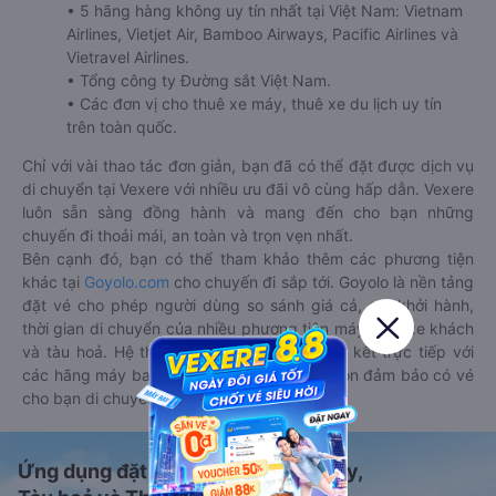
• 5 hãng hàng không uy tín nhất tại Việt Nam: Vietnam
Airlines, Vietjet Air, Bamboo Airways, Pacific Airlines và
Vietravel Airlines.
• Tổng công ty Đường sắt Việt Nam.
• Các đơn vị cho thuê xe máy, thuê xe du lịch uy tín
trên toàn quốc.
Chỉ với vài thao tác đơn giản, bạn đã có thể đặt được dịch vụ
di chuyển tại Vexere với nhiều ưu đãi vô cùng hấp dẫn. Vexere
luôn sẵn sàng đồng hành và mang đến cho bạn những
chuyến đi thoải mái, an toàn và trọn vẹn nhất.
Bên cạnh đó, bạn có thể tham khảo thêm các phương tiện
khác tại
Goyolo.com
cho chuyến đi sắp tới. Goyolo là nền tảng
đặt vé cho phép người dùng so sánh giá cả, giờ khởi hành,
thời gian di chuyển của nhiều phương tiện máy bay, xe khách
và tàu hoả. Hệ thống của Goyolo được liên kết trực tiếp với
các hãng máy bay, xe khách và tàu hoả, luôn đảm bảo có vé
cho bạn di chuyển.
Ứng dụng đặt vé Xe khách, Máy bay,