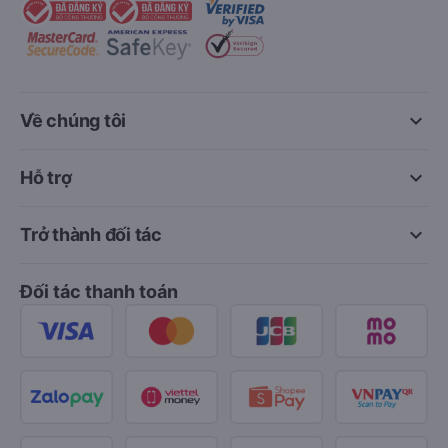
keyboard_arrow_down
Về chúng tôi
keyboard_arrow_down
Hỗ trợ
keyboard_arrow_down
Trở thành đối tác
Đối tác thanh toán