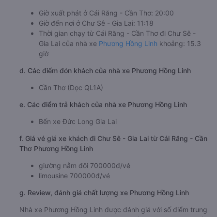
Giờ xuất phát ở Cái Răng - Cần Thơ: 20:00
Giờ đến nơi ở Chư Sê - Gia Lai: 11:18
Thời gian chạy từ Cái Răng - Cần Thơ đi Chư Sê -
Gia Lai của nhà xe
Phương Hồng Linh
khoảng: 15.3
giờ
d. Các điểm đón khách của nhà xe Phương Hồng Linh
Cần Thơ (Dọc QL1A)
e. Các điểm trả khách của nhà xe Phương Hồng Linh
Bến xe Đức Long Gia Lai
f. Giá vé giá xe khách đi Chư Sê - Gia Lai từ Cái Răng - Cần
Thơ Phương Hồng Linh
giường nằm đôi 700000đ/vé
limousine 700000đ/vé
g. Review, đánh giá chất lượng xe Phương Hồng Linh
Nhà xe Phương Hồng Linh được đánh giá với số điểm trung