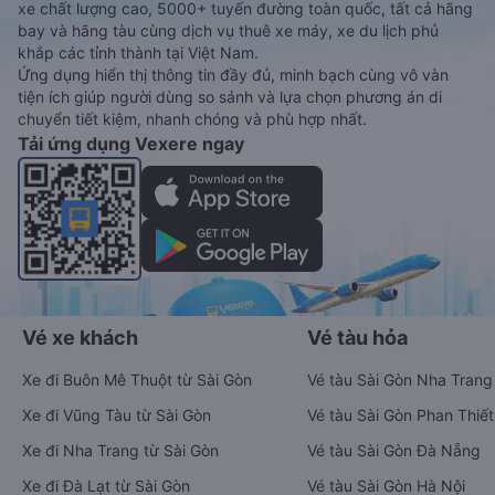
xe chất lượng cao, 5000+ tuyến đường toàn quốc, tất cả hãng
bay và hãng tàu cùng dịch vụ thuê xe máy, xe du lịch phủ
khắp các tỉnh thành tại Việt Nam.
Ứng dụng hiển thị thông tin đầy đủ, minh bạch cùng vô vàn
tiện ích giúp người dùng so sánh và lựa chọn phương án di
chuyển tiết kiệm, nhanh chóng và phù hợp nhất.
Tải ứng dụng Vexere ngay
Vé xe khách
Vé tàu hỏa
Xe đi Buôn Mê Thuột từ Sài Gòn
Vé tàu Sài Gòn Nha Trang
Xe đi Vũng Tàu từ Sài Gòn
Vé tàu Sài Gòn Phan Thiết
Xe đi Nha Trang từ Sài Gòn
Vé tàu Sài Gòn Đà Nẵng
Xe đi Đà Lạt từ Sài Gòn
Vé tàu Sài Gòn Hà Nội