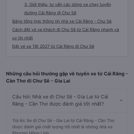
3. Giới thiệu, tư vấn các dòng xe chạy tuyến
đường Cái Răng đi Chư Sê
Bảng tổng hợp thông tin nhà xe Cái Răng - Chư Sê
Cách đặt vé xe khách đi Chư Sê từ Cái Răng nhanh và
uy tín nhất
Đặt vé xe Tết 2027 từ Cái Răng đi Chư Sê
Những câu hỏi thường gặp về tuyến xe từ Cái Răng -
Cần Thơ đi Chư Sê - Gia Lai
Câu hỏi: Nhà xe đi Chư Sê - Gia Lai từ Cái
Răng - Cần Thơ được đánh giá tốt nhất?
Trả lời: Xe đi Chư Sê - Gia Lai từ Cái Răng - Cần Thơ
được đánh giá chất lượng tốt nhất là những nhà xe
Phương Hồng Linh.