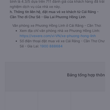
bình là 4.3/5 dựa trên 711 đánh giá của khách hàng đã trải
nghiệm dịch vụ của nhà xe này.
h. Thông tin liên hệ, đặt mua vé xe khách từ Cái Răng -
Cần Thơ đi Chư Sê - Gia Lai Phương Hồng Linh
Văn phòng xe Phương Hồng Linh ở Cái Răng - Cần Thơ:
Xem địa chỉ văn phòng nhà xe Phương Hồng Linh:
https://vexere.com/vi-VN/xe-phuong-hong-linh
Số điện thoại đặt mua vé xe Cái Răng - Cần Thơ Chư
Sê - Gia Lai:
1900 888684
Bảng tổng hợp thông t