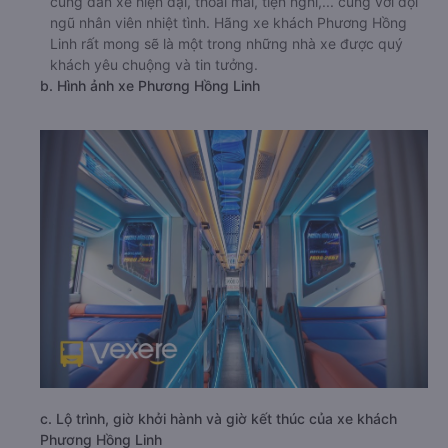
cùng dàn xe hiện đại, thoải mái, tiện nghi,... cùng với đội
ngũ nhân viên nhiệt tình. Hãng xe khách Phương Hồng
Linh rất mong sẽ là một trong những nhà xe được quý
khách yêu chuộng và tin tưởng.
b. Hình ảnh xe Phương Hồng Linh
c. Lộ trình, giờ khởi hành và giờ kết thúc của xe khách
Phương Hồng Linh