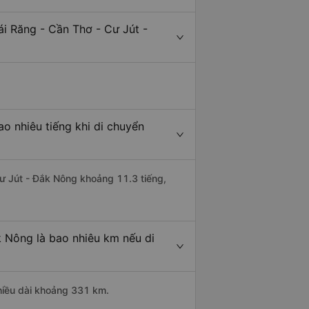
i Răng - Cần Thơ - Cư Jút -
o nhiêu tiếng khi di chuyển
Cư Jút - Đắk Nông khoảng 11.3 tiếng,
k Nông là bao nhiêu km nếu di
hiều dài khoảng 331 km.