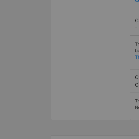
C
C
-
T
b
T
C
C
T
N