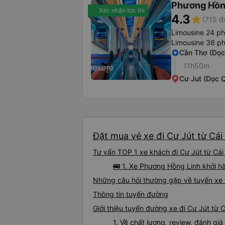
Phương Hồn
Xác nhận tức thì
4.3
star
(715 đ
Limousine 24 p
Limousine 36 p
Cần Thơ (Dọc
11h50m
Cư Jut (Dọc 
Đặt mua vé xe đi Cư Jút từ Cái
Tư vấn TOP 1 xe khách đi Cư Jút từ Cái 
🚌 1. Xe Phương Hồng Linh khởi h
Những câu hỏi thường gặp về tuyến xe 
Thông tin tuyến đường
Giới thiệu tuyến đường xe đi Cư Jút từ 
1. Về chất lượng, review, đánh gi