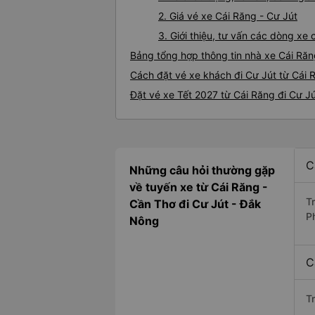
2. Giá vé xe Cái Răng - Cư Jút
3. Giới thiệu, tư vấn các dòng xe
Bảng tổng hợp thông tin nhà xe Cái Răn
Cách đặt vé xe khách đi Cư Jút từ Cái 
Đặt vé xe Tết 2027 từ Cái Răng đi Cư J
C
Những câu hỏi thường gặp
về tuyến xe từ Cái Răng -
T
Cần Thơ đi Cư Jút - Đắk
P
Nông
C
T