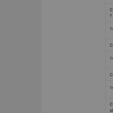
C
?
T
C
T
C
T
C
s