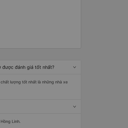
 được đánh giá tốt nhất?
 chất lượng tốt nhất là những nhà xe
 Hồng Linh.