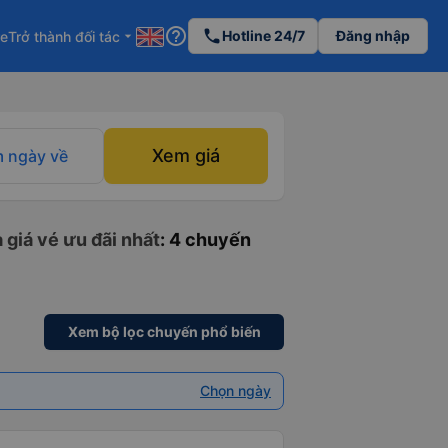
help_outline
phone
Hotline 24/7
Đăng nhập
re
Trở thành đối tác
arrow_drop_down
Xem giá
 ngày về
 giá vé ưu đãi nhất
: 4 chuyến
Xem bộ lọc chuyến phổ biến
Chọn ngày