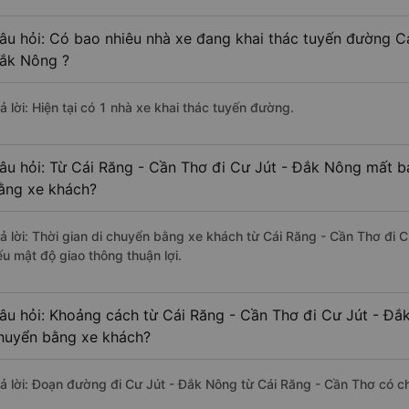
âu hỏi: Có bao nhiêu nhà xe đang khai thác tuyến đường Cá
ắk Nông ?
ả lời: Hiện tại có 1 nhà xe khai thác tuyến đường.
âu hỏi: Từ Cái Răng - Cần Thơ đi Cư Jút - Đắk Nông mất ba
ằng xe khách?
rả lời: Thời gian di chuyển bằng xe khách từ Cái Răng - Cần Thơ đi 
ếu mật độ giao thông thuận lợi.
âu hỏi: Khoảng cách từ Cái Răng - Cần Thơ đi Cư Jút - Đắ
huyển bằng xe khách?
rả lời: Đoạn đường đi Cư Jút - Đắk Nông từ Cái Răng - Cần Thơ có c