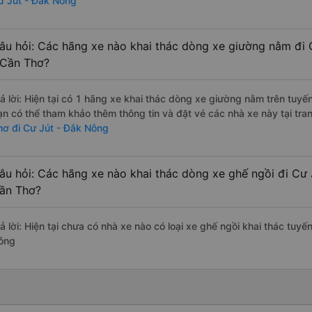
ư Jút - Đắk Nông
âu hỏi: Các hãng xe nào khai thác dòng xe giường nằm đi 
 Cần Thơ?
rả lời: Hiện tại có 1 hãng xe khai thác dòng xe giường nằm trên tuy
ạn có thể tham khảo thêm thông tin và đặt vé các nhà xe này tại tra
hơ đi Cư Jút - Đắk Nông
âu hỏi: Các hãng xe nào khai thác dòng xe ghế ngồi đi Cư 
ần Thơ?
rả lời: Hiện tại chưa có nhà xe nào có loại xe ghế ngồi khai thác tuy
ông