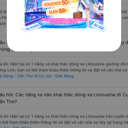
rả lời: Những hãng xe đi Cái Răng - Cần Thơ Cư Jút - Đắk Nông chất 
e Phương Hồng Linh đi Cư Jút - Đắk Nông từ Cái Răng - Cần Thơ với
ánh giá của khách hàng).
âu hỏi: Có loại xe Cái Răng - Cần Thơ Cư Jút - Đắk Nông d
hòng đôi không?
rả lời: Hiện tại có 1 hãng xe khai thác dòng xe Limousine giường đô
ồng Linh, bạn có thể tham khảo thêm thông tin và đặt vé các nhà xe 
ái Răng - Cần Thơ đi Cư Jút - Đắk Nông
âu hỏi: Các hãng xe nào khai thác dòng xe Limousine đi C
ần Thơ?
rả lời: Hiện tại có 1 hãng xe khai thác dòng xe Limousine trên tuyế
ó thể tham khảo thêm thông tin và đặt vé các nhà xe này tại trang nà