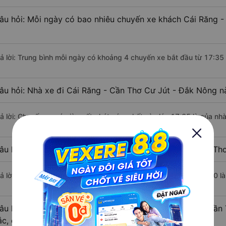
âu hỏi: Mỗi ngày có bao nhiêu chuyến xe khách Cái Răng -
rả lời: Trung bình mỗi ngày có khoảng 4 chuyến xe bắt đầu từ 17:35
âu hỏi: Nhà xe đi Cái Răng - Cần Thơ Cư Jút - Đắk Nông n
rả lời: Chuyến xe có giờ xuất phát sớm nhất vào lúc 17:35 là của n
âu hỏi: Nhà xe đi Cư Jút - Đắk Nông từ Cái Răng - Cần Thơ
rả lời: Chuyến xe có giờ xuất phát trễ (muộn) nhất là vào lúc 20:00 
âu hỏi: Review xe đi Cư Jút - Đắk Nông từ Cái Răng - Cần 
ắc, cao cấp nhất?