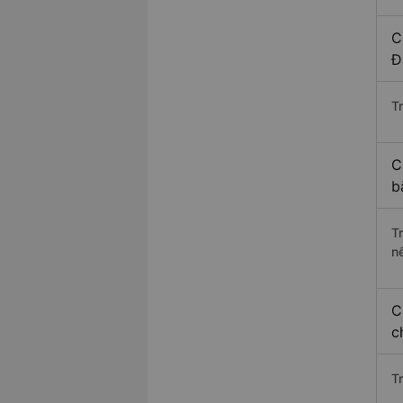
C
Đ
Tr
C
b
T
n
C
c
T