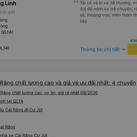
g Linh
Tài xế và lơ xe dễ thương, 
đợi để mình ko trễ chuyến, r
ánh giá)
sẽ, thoáng mát, mền thơm th
hòng
này
hòng
 QL1A)
KH
QL14)
keyboard_arrow_down
Thông tin chi tiết
 Răng chất lượng cao và giá vé ưu đãi nhất: 4 chuyến
Răng chất lượng cao, uy tín, giá rẻ nhất 08/2026
ành tại QL1A
từ Cái Răng đi Cư Jút
Cái Răng
á nhà xe Cái Răng Cư Jút