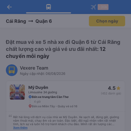
arrow_back
Tải app Vexere ngay!
Tải app Vexere
-30k
Mở app
Mở app
Nhận ưu đãi thành viên độc
-30k/ghế khi đặt vé máy bay qua
quyền
app
Cái Răng
Quận 6
Chọn ngày
Đặt mua vé xe 5 nhà xe đi Quận 6 từ Cái Răng
chất lượng cao và giá vé ưu đãi nhất
: 12
chuyến mỗi ngày
Vexere Team
Ngày cập nhật: 06/08/2026
Mỹ Duyên
4.5
Limousine 34 giường
(452 đánh giá)
Bến xe trung tâm Cần Thơ
4 giờ
Bến xe Miền Tây - Quầy vé số 16
Rất hài lòng với dịch vụ của nhà xe Mỹ Duyên. Xe sạch sẽ, đúng giờ, giường
nằm thoải mái, chạy êm và an toàn. Đặc biệt, đội ngũ nhân viên rất nhiệt
tình, lịch sự và luôn hỗ trợ hành khách chu đáo. Mình rất ấn tượng các
anh/chị nhân viên trung chuyển ở Mỹ Luông. Mọi người rất thân thiện, đón
Xem thêm