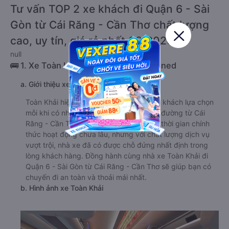
Tư vấn TOP 2 xe khách đi Quận 6 - Sài
Gòn từ Cái Răng - Cần Thơ chất lượng
cao, uy tín, giá rẻ nhất 08/2026
null
🚌 1. Xe Toàn Khải khởi hành tại undefined
a. Giới thiệu xe Toàn Khải
Toàn Khải hiện nay được đông đảo hành khách lựa chọn
mỗi khi có nhu cầu di chuyển trên tuyến đường từ Cái
Răng - Cần Thơ đi Quận 6 - Sài Gòn. Dù thời gian chính
thức hoạt động chưa lâu, nhưng với chất lượng dịch vụ
vượt trội, nhà xe đã có được chỗ đứng nhất định trong
lòng khách hàng. Đồng hành cùng nhà xe Toàn Khải đi
Quận 6 - Sài Gòn từ Cái Răng - Cần Thơ sẽ giúp bạn có
chuyến đi an toàn và thoải mái nhất.
b. Hình ảnh xe Toàn Khải