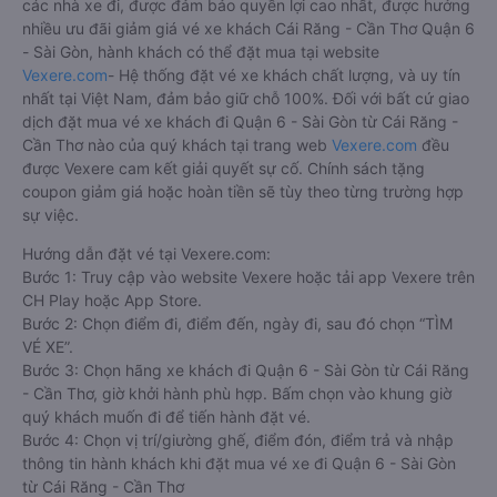
các nhà xe đi, được đảm bảo quyền lợi cao nhất, được hưởng
nhiều ưu đãi giảm giá vé xe khách Cái Răng - Cần Thơ Quận 6
- Sài Gòn, hành khách có thể đặt mua tại website
Vexere.com
- Hệ thống đặt vé xe khách chất lượng, và uy tín
nhất tại Việt Nam, đảm bảo giữ chỗ 100%. Đối với bất cứ giao
dịch đặt mua vé xe khách đi Quận 6 - Sài Gòn từ Cái Răng -
Cần Thơ nào của quý khách tại trang web
Vexere.com
đều
được Vexere cam kết giải quyết sự cố. Chính sách tặng
coupon giảm giá hoặc hoàn tiền sẽ tùy theo từng trường hợp
sự việc.
Hướng dẫn đặt vé tại Vexere.com:
Bước 1: Truy cập vào website Vexere hoặc tải app Vexere trên
CH Play hoặc App Store.
Bước 2: Chọn điểm đi, điểm đến, ngày đi, sau đó chọn “TÌM
VÉ XE”.
Bước 3: Chọn hãng xe khách đi Quận 6 - Sài Gòn từ Cái Răng
- Cần Thơ, giờ khởi hành phù hợp. Bấm chọn vào khung giờ
quý khách muốn đi để tiến hành đặt vé.
Bước 4: Chọn vị trí/giường ghế, điểm đón, điểm trả và nhập
thông tin hành khách khi đặt mua vé xe đi Quận 6 - Sài Gòn
từ Cái Răng - Cần Thơ