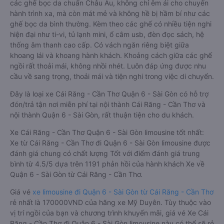
các ghế bọc da chuẩn Châu Âu, không chỉ êm ái cho chuyến
hành trình xa, mà còn mát mẻ và không hề bị hầm bí như các
ghế bọc da bình thường. Kèm theo các ghế có nhiều tiện nghi
hiện đại như ti-vi, tủ lạnh mini, ổ cắm usb, đèn đọc sách, hệ
thống âm thanh cao cấp. Có vách ngăn riêng biệt giữa
khoang lái và khoang hành khách. Khoảng cách giữa các ghế
ngồi rất thoải mái, không nhồi nhét. Luôn đáp ứng được nhu
cầu về sang trọng, thoải mái và tiện nghi trong việc di chuyển.
Đây là loại xe Cái Răng - Cần Thơ Quận 6 - Sài Gòn có hỗ trợ
đón/trả tận nơi miễn phí tại nội thành Cái Răng - Cần Thơ và
nội thành Quận 6 - Sài Gòn, rất thuận tiện cho du khách.
Xe Cái Răng - Cần Thơ Quận 6 - Sài Gòn limousine tốt nhất:
Xe từ Cái Răng - Cần Thơ đi Quận 6 - Sài Gòn limousine được
đánh giá chung có chất lượng Tốt với điểm đánh giá trung
bình từ 4.5/5 dựa trên 1191 phản hồi của hành khách Xe về
Quận 6 - Sài Gòn từ Cái Răng - Cần Thơ.
Giá vé
xe limousine đi Quận 6 - Sài Gòn từ Cái Răng - Cần Thơ
rẻ nhất là 170000VND của hãng xe Mỹ Duyên. Tùy thuộc vào
vị trí ngồi của bạn và chương trình khuyến mãi, giá vé Xe Cái
Răng - Cần Thơ đi Quận 6 - Sài Gòn limousine này có thể sẽ rẻ