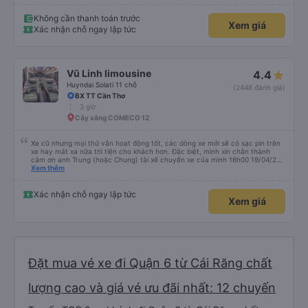
trả đúng nơi, hỗ trợ hành lý tận tình và luôn vui vẻ với khách. Nhân viên tại
nhà xe Mỹ Luông cũng rất nhiệt tình, chu đáo, hướng dẫn rõ ràng và tạo
cảm giác rất yên tâm khi di chuyển. Chắc chắn sẽ tiếp tục lựa chọn nhà xe
Không cần thanh toán trước
Xem giá
Mỹ Duyên trong những chuyến đi sắp tới. Cảm ơn nhà xe và đội ngũ nhân
Xác nhận chỗ ngay lập tức
viên đã mang đến một chuyến đi thật thoải mái!
Vũ Linh limousine
4.4
Huyndai Solati 11 chỗ
(2448 đánh giá)
BX TT Cần Thơ
3 giờ
Cây xăng COMECO 12
Xe cũ nhưng mọi thứ vẫn hoạt động tốt, các dòng xe mới sẽ có sạc pin trên
xe hay mát xa nữa thì tiện cho khách hơn. Đặc biệt, mình xin chân thành
cảm ơn anh Trung (hoặc Chung) tài xế chuyến xe của mình 16h00 19/04/26
đã nhiệt tình giúp đỡ mình nhận lại điện thoại và ví bỏ quên ở văn phòng Cao
Xem thêm
Thắng, cả các bạn nhân viên văn phòng 2 phía Sài Gòn và Cần Thơ. Kiểu
giúp đỡ nhiệt thành, chân chất chứ không làm hời hợt. 11h đêm khi nhận lại,
đồ của mình được đựng trong hộp, bọc kĩ, chống sốc, có dán nhãn đàng
Xác nhận chỗ ngay lập tức
Xem giá
hoàng. Rất cảm kích điều này.
Đặt mua vé xe đi Quận 6 từ Cái Răng chất
lượng cao và giá vé ưu đãi nhất: 12 chuyến