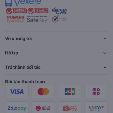
keyboard_arrow_down
Về chúng tôi
keyboard_arrow_down
Hỗ trợ
keyboard_arrow_down
Trở thành đối tác
Đối tác thanh toán