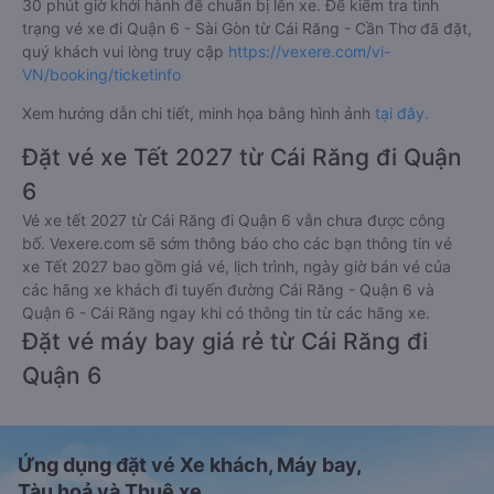
30 phút giờ khởi hành để chuẩn bị lên xe. Để kiểm tra tình
trạng vé xe đi Quận 6 - Sài Gòn từ Cái Răng - Cần Thơ đã đặt,
quý khách vui lòng truy cập
https://vexere.com/vi-
VN/booking/ticketinfo
Xem hướng dẫn chi tiết, minh họa bằng hình ảnh
tại đây.
Đặt vé xe Tết 2027 từ Cái Răng đi Quận
6
Vé xe tết 2027 từ Cái Răng đi Quận 6 vẫn chưa được công
bố. Vexere.com sẽ sớm thông báo cho các bạn thông tin vé
xe Tết 2027 bao gồm giá vé, lịch trình, ngày giờ bán vé của
các hãng xe khách đi tuyến đường Cái Răng - Quận 6 và
Quận 6 - Cái Răng ngay khi có thông tin từ các hãng xe.
Đặt vé máy bay giá rẻ từ Cái Răng đi
Quận 6
Ứng dụng đặt vé Xe khách, Máy bay,
Tàu hoả và Thuê xe