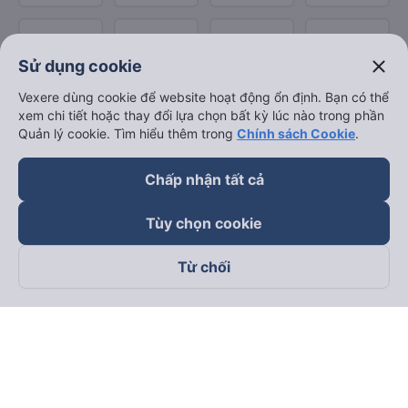
close
Sử dụng cookie
Vexere dùng cookie để website hoạt động ổn định. Bạn có thể
xem chi tiết hoặc thay đổi lựa chọn bất kỳ lúc nào trong phần
Quản lý cookie. Tìm hiểu thêm trong
Chính sách Cookie
.
Chấp nhận tất cả
Tùy chọn cookie
Từ chối
Theo dõi chúng tôi trên
Facebook
Tiktok
Youtube
Công ty TNHH Thương Mại Dịch Vụ Vexere
Địa chỉ đăng ký kinh doanh: 8C Chữ Đồng Tử, Phường Tân