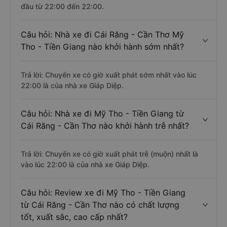
đầu từ 22:00 đến 22:00.
Câu hỏi: Nhà xe đi Cái Răng - Cần Thơ Mỹ
Tho - Tiền Giang nào khởi hành sớm nhất?
Trả lời: Chuyến xe có giờ xuất phát sớm nhất vào lúc
22:00 là của nhà xe Giáp Diệp.
Câu hỏi: Nhà xe đi Mỹ Tho - Tiền Giang từ
Cái Răng - Cần Thơ nào khởi hành trễ nhất?
Trả lời: Chuyến xe có giờ xuất phát trễ (muộn) nhất là
vào lúc 22:00 là của nhà xe Giáp Diệp.
Câu hỏi: Review xe đi Mỹ Tho - Tiền Giang
từ Cái Răng - Cần Thơ nào có chất lượng
tốt, xuất sắc, cao cấp nhất?