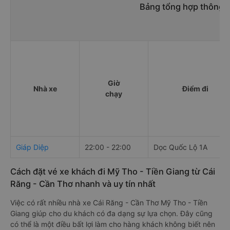
Bảng tổng hợp thông t
Giờ
Nhà xe
Điểm đi
chạy
Giáp Diệp
22:00 - 22:00
Dọc Quốc Lộ 1A
Cách đặt vé xe khách đi Mỹ Tho - Tiền Giang từ Cái
Răng - Cần Thơ nhanh và uy tín nhất
Việc có rất nhiều nhà xe Cái Răng - Cần Thơ Mỹ Tho - Tiền
Giang giúp cho du khách có đa dạng sự lựa chọn. Đây cũng
có thể là một điều bất lợi làm cho hàng khách không biết nên