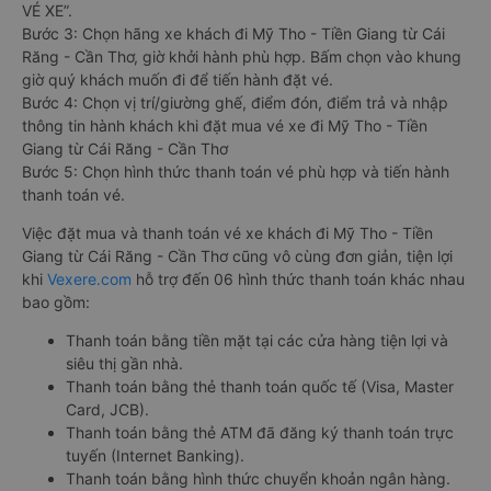
VÉ XE”.
Bước 3: Chọn hãng xe khách đi Mỹ Tho - Tiền Giang từ Cái
Răng - Cần Thơ, giờ khởi hành phù hợp. Bấm chọn vào khung
giờ quý khách muốn đi để tiến hành đặt vé.
Bước 4: Chọn vị trí/giường ghế, điểm đón, điểm trả và nhập
thông tin hành khách khi đặt mua vé xe đi Mỹ Tho - Tiền
Giang từ Cái Răng - Cần Thơ
Bước 5: Chọn hình thức thanh toán vé phù hợp và tiến hành
thanh toán vé.
Việc đặt mua và thanh toán vé xe khách đi Mỹ Tho - Tiền
Giang từ Cái Răng - Cần Thơ cũng vô cùng đơn giản, tiện lợi
khi
Vexere.com
hỗ trợ đến 06 hình thức thanh toán khác nhau
bao gồm:
Thanh toán bằng tiền mặt tại các cửa hàng tiện lợi và
siêu thị gần nhà.
Thanh toán bằng thẻ thanh toán quốc tế (Visa, Master
Card, JCB).
Thanh toán bằng thẻ ATM đã đăng ký thanh toán trực
tuyến (Internet Banking).
Thanh toán bằng hình thức chuyển khoản ngân hàng.