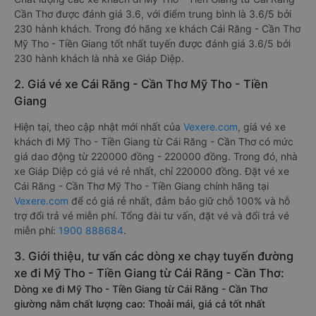
Cần Thơ được đánh giá 3.6, với điểm trung bình là 3.6/5 bởi
230 hành khách. Trong đó hãng xe khách Cái Răng - Cần Thơ
Mỹ Tho - Tiền Giang tốt nhất tuyến được đánh giá 3.6/5 bởi
230 hành khách là nhà xe Giáp Diệp.
2. Giá vé xe Cái Răng - Cần Thơ Mỹ Tho - Tiền
Giang
Hiện tại, theo cập nhật mới nhất của
Vexere.com
, giá vé xe
khách đi Mỹ Tho - Tiền Giang từ Cái Răng - Cần Thơ có mức
giá dao động từ 220000 đồng - 220000 đồng. Trong đó, nhà
xe Giáp Diệp có giá vé rẻ nhất, chỉ 220000 đồng. Đặt vé xe
Cái Răng - Cần Thơ Mỹ Tho - Tiền Giang chính hãng tại
Vexere.com
để có giá rẻ nhất, đảm bảo giữ chỗ 100% và hỗ
trợ đổi trả vé miễn phí. Tổng đài tư vấn, đặt vé và đổi trả vé
miễn phí:
1900 888684
.
3. Giới thiệu, tư vấn các dòng xe chạy tuyến đường
xe đi Mỹ Tho - Tiền Giang từ Cái Răng - Cần Thơ:
Dòng xe đi Mỹ Tho - Tiền Giang từ Cái Răng - Cần Thơ
giường nằm chất lượng cao: Thoải mái, giá cả tốt nhất