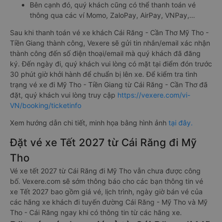
Bên cạnh đó, quý khách cũng có thể thanh toán vé
thông qua các ví Momo, ZaloPay, AirPay, VNPay,…
Sau khi thanh toán vé xe khách Cái Răng - Cần Thơ Mỹ Tho -
Tiền Giang thành công, Vexere sẽ gửi tin nhắn/email xác nhận
thành công đến số điện thoại/email mà quý khách đã đăng
ký. Đến ngày đi, quý khách vui lòng có mặt tại điểm đón trước
30 phút giờ khởi hành để chuẩn bị lên xe. Để kiểm tra tình
trạng vé xe đi Mỹ Tho - Tiền Giang từ Cái Răng - Cần Thơ đã
đặt, quý khách vui lòng truy cập
https://vexere.com/vi-
VN/booking/ticketinfo
Xem hướng dẫn chi tiết, minh họa bằng hình ảnh
tại đây.
Đặt vé xe Tết 2027 từ Cái Răng đi Mỹ
Tho
Vé xe tết 2027 từ Cái Răng đi Mỹ Tho vẫn chưa được công
bố. Vexere.com sẽ sớm thông báo cho các bạn thông tin vé
xe Tết 2027 bao gồm giá vé, lịch trình, ngày giờ bán vé của
các hãng xe khách đi tuyến đường Cái Răng - Mỹ Tho và Mỹ
Tho - Cái Răng ngay khi có thông tin từ các hãng xe.