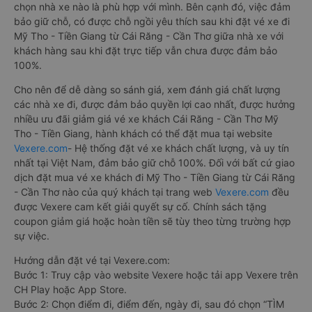
chọn nhà xe nào là phù hợp với mình. Bên cạnh đó, việc đảm
bảo giữ chỗ, có được chỗ ngồi yêu thích sau khi đặt vé xe đi
Mỹ Tho - Tiền Giang từ Cái Răng - Cần Thơ giữa nhà xe với
khách hàng sau khi đặt trực tiếp vẫn chưa được đảm bảo
100%.
Cho nên để dễ dàng so sánh giá, xem đánh giá chất lượng
các nhà xe đi, được đảm bảo quyền lợi cao nhất, được hưởng
nhiều ưu đãi giảm giá vé xe khách Cái Răng - Cần Thơ Mỹ
Tho - Tiền Giang, hành khách có thể đặt mua tại website
Vexere.com
- Hệ thống đặt vé xe khách chất lượng, và uy tín
nhất tại Việt Nam, đảm bảo giữ chỗ 100%. Đối với bất cứ giao
dịch đặt mua vé xe khách đi Mỹ Tho - Tiền Giang từ Cái Răng
- Cần Thơ nào của quý khách tại trang web
Vexere.com
đều
được Vexere cam kết giải quyết sự cố. Chính sách tặng
coupon giảm giá hoặc hoàn tiền sẽ tùy theo từng trường hợp
sự việc.
Hướng dẫn đặt vé tại Vexere.com:
Bước 1: Truy cập vào website Vexere hoặc tải app Vexere trên
CH Play hoặc App Store.
Bước 2: Chọn điểm đi, điểm đến, ngày đi, sau đó chọn “TÌM