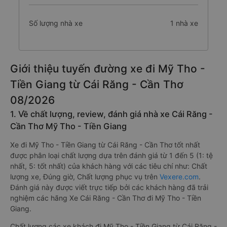
Số lượng nhà xe
1 nhà xe
Giới thiệu tuyến đường xe đi Mỹ Tho -
Tiền Giang từ Cái Răng - Cần Thơ
08/2026
1. Về chất lượng, review, đánh giá nhà xe Cái Răng -
Cần Thơ Mỹ Tho - Tiền Giang
Xe đi Mỹ Tho - Tiền Giang từ Cái Răng - Cần Thơ tốt nhất
được phân loại chất lượng dựa trên đánh giá từ 1 đến 5 (1: tệ
nhất, 5: tốt nhất) của khách hàng với các tiêu chí như: Chất
lượng xe, Đúng giờ, Chất lượng phục vụ trên
Vexere.com
.
Đánh giá này được viết trực tiếp bởi các khách hàng đã trải
nghiệm các hãng Xe Cái Răng - Cần Thơ đi Mỹ Tho - Tiền
Giang.
Chất lượng các xe khách đi Mỹ Tho - Tiền Giang từ Cái Răng -