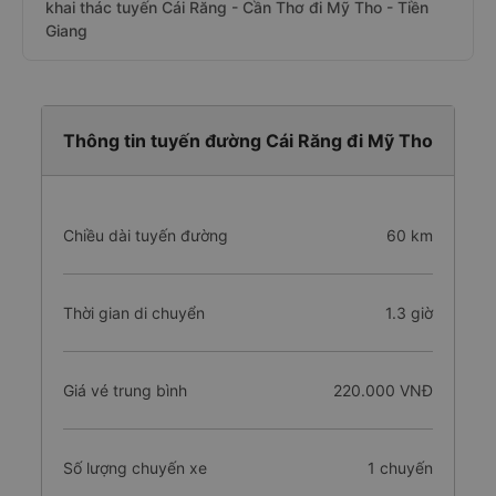
khai thác tuyến Cái Răng - Cần Thơ đi Mỹ Tho - Tiền
Giang
Thông tin tuyến đường Cái Răng đi Mỹ Tho
Chiều dài tuyến đường
60 km
Thời gian di chuyển
1.3 giờ
Giá vé trung bình
220.000 VNĐ
Số lượng chuyến xe
1 chuyến