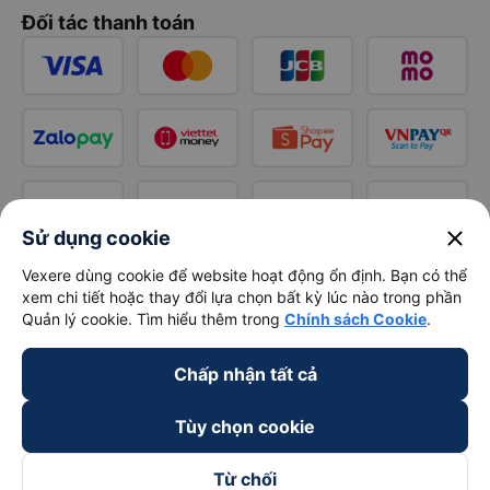
Đối tác thanh toán
close
Sử dụng cookie
Vexere dùng cookie để website hoạt động ổn định. Bạn có thể
xem chi tiết hoặc thay đổi lựa chọn bất kỳ lúc nào trong phần
Quản lý cookie. Tìm hiểu thêm trong
Chính sách Cookie
.
Chấp nhận tất cả
Tùy chọn cookie
Từ chối