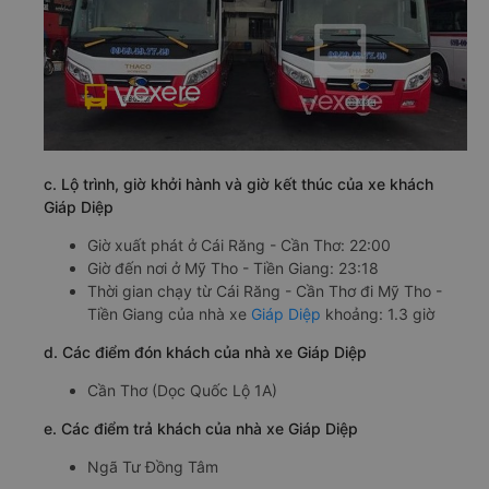
c. Lộ trình, giờ khởi hành và giờ kết thúc của xe khách
Giáp Diệp
Giờ xuất phát ở Cái Răng - Cần Thơ: 22:00
Giờ đến nơi ở Mỹ Tho - Tiền Giang: 23:18
Thời gian chạy từ Cái Răng - Cần Thơ đi Mỹ Tho -
Tiền Giang của nhà xe
Giáp Diệp
khoảng: 1.3 giờ
d. Các điểm đón khách của nhà xe Giáp Diệp
Cần Thơ (Dọc Quốc Lộ 1A)
e. Các điểm trả khách của nhà xe Giáp Diệp
Ngã Tư Đồng Tâm