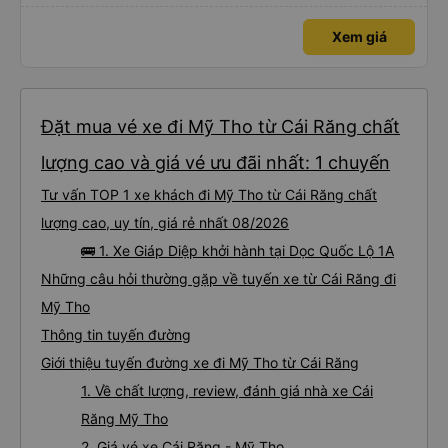
Xem giá
Đặt mua vé xe đi Mỹ Tho từ Cái Răng chất
lượng cao và giá vé ưu đãi nhất: 1 chuyến
Tư vấn TOP 1 xe khách đi Mỹ Tho từ Cái Răng chất
lượng cao, uy tín, giá rẻ nhất 08/2026
🚌 1. Xe Giáp Diệp khởi hành tại Dọc Quốc Lộ 1A
Những câu hỏi thường gặp về tuyến xe từ Cái Răng đi
Mỹ Tho
Thông tin tuyến đường
Giới thiệu tuyến đường xe đi Mỹ Tho từ Cái Răng
1. Về chất lượng, review, đánh giá nhà xe Cái
Răng Mỹ Tho
2. Giá vé xe Cái Răng - Mỹ Tho