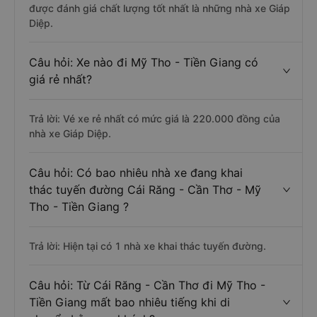
được đánh giá chất lượng tốt nhất là những nhà xe Giáp
Diệp.
Câu hỏi: Xe nào đi Mỹ Tho - Tiền Giang có
giá rẻ nhất?
Trả lời: Vé xe rẻ nhất có mức giá là 220.000 đồng của
nhà xe Giáp Diệp.
Câu hỏi: Có bao nhiêu nhà xe đang khai
thác tuyến đường Cái Răng - Cần Thơ - Mỹ
Tho - Tiền Giang ?
Trả lời: Hiện tại có 1 nhà xe khai thác tuyến đường.
Câu hỏi: Từ Cái Răng - Cần Thơ đi Mỹ Tho -
Tiền Giang mất bao nhiêu tiếng khi di