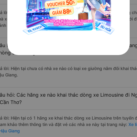
rả lời: Những hãng xe đi Cái Răng - Cần Thơ Ngã Bảy - Hậu Giang chấ
hà xe Tuấn Hiệp đi Ngã Bảy - Hậu Giang từ Cái Răng - Cần Thơ với đ
ánh giá của khách hàng).
âu hỏi: Có loại xe Cái Răng - Cần Thơ Ngã Bảy - Hậu Giang
hòng đôi không?
rả lời: Hiện tại chưa có nhà xe nào có loại xe giường nằm đôi khai t
ậu Giang.
âu hỏi: Các hãng xe nào khai thác dòng xe Limousine đi N
 Cần Thơ?
rả lời: Hiện tại có 1 hãng xe khai thác dòng xe Limousine trên tuyến
ham khảo thêm thông tin và đặt vé các nhà xe này tại trang này:
Xe l
 Hậu Giang