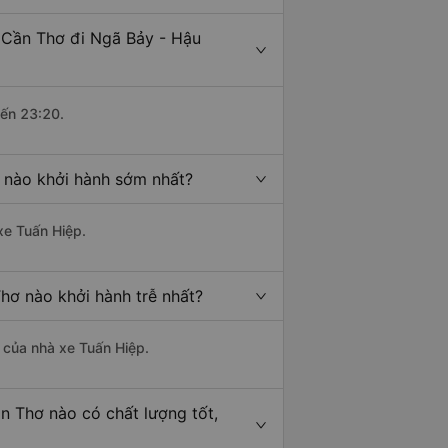
 Cần Thơ đi Ngã Bảy - Hậu
đến 23:20.
 nào khởi hành sớm nhất?
xe Tuấn Hiệp.
hơ nào khởi hành trễ nhất?
à của nhà xe Tuấn Hiệp.
n Thơ nào có chất lượng tốt,