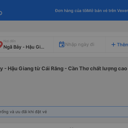
Đơn hàng của tôi
Mở bán vé trên Vexe
fo
Nơi đến
add
Nhập ngày đi
Thêm
y - Hậu Giang từ Cái Răng - Cần Thơ chất lượng cao 
rống và ưu đãi khi đặt vé