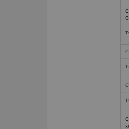
C
G
T
C
T
C
T
C
x