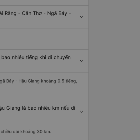
ái Răng - Cần Thơ - Ngã Bảy -
bao nhiêu tiếng khi di chuyển
Ngã Bảy - Hậu Giang khoảng 0.5 tiếng,
ậu Giang là bao nhiêu km nếu di
 chiều dài khoảng 30 km.