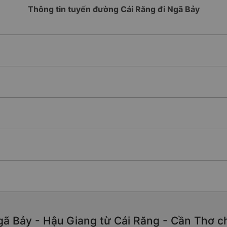
Thông tin tuyến đường Cái Răng đi Ngã Bảy
ã Bảy - Hậu Giang từ Cái Răng - Cần Thơ chấ