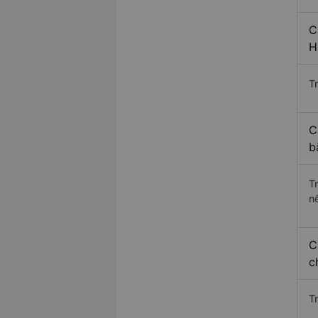
C
H
Tr
C
b
T
n
C
c
T