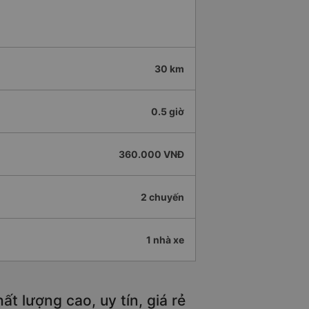
30 km
0.5 giờ
360.000 VNĐ
2 chuyến
1 nhà xe
t lượng cao, uy tín, giá rẻ