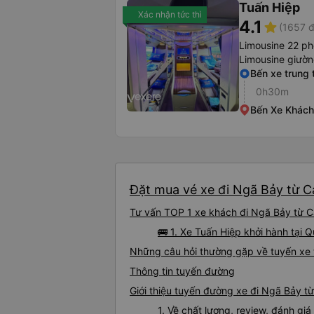
Tuấn Hiệp
Xác nhận tức thì
4.1
star
(1657 đ
Limousine 22 ph
Limousine giườ
Bến xe trung
0h30m
Bến Xe Khách
Đặt mua vé xe đi Ngã Bảy từ Cá
Tư vấn TOP 1 xe khách đi Ngã Bảy từ Cá
🚌 1. Xe Tuấn Hiệp khởi hành tại 
Những câu hỏi thường gặp về tuyến xe 
Thông tin tuyến đường
Giới thiệu tuyến đường xe đi Ngã Bảy t
1. Về chất lượng, review, đánh gi