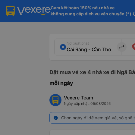
Cam kết hoàn 150% nếu nhà xe

không cung cấp dịch vụ vận chuyển (*)
in
Nơi xuất phát
import_export
Đặt mua vé xe 4 nhà xe đi Ngã Bả
mỗi ngày
Vexere Team
Ngày cập nhật: 05/08/2026
Chọn ngày đi để xem giá vé, số ghế t
info