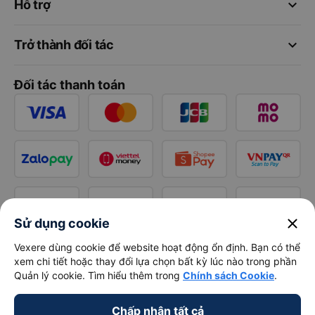
keyboard_arrow_down
Hỗ trợ
keyboard_arrow_down
Trở thành đối tác
Đối tác thanh toán
close
Sử dụng cookie
Vexere dùng cookie để website hoạt động ổn định. Bạn có thể
xem chi tiết hoặc thay đổi lựa chọn bất kỳ lúc nào trong phần
Quản lý cookie. Tìm hiểu thêm trong
Chính sách Cookie
.
Chấp nhận tất cả