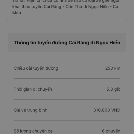
Trả lời: Hiện tại chưa có nhà xe nào có loại xe ghế ngồi
khai thác tuyến Cái Răng - Cần Thơ đi Ngọc Hiển - Cà
Mau
Thông tin tuyến đường Cái Răng đi Ngọc Hiển
Chiều dài tuyến đường
250 km
Thời gian di chuyển
5.3 giờ
Giá vé trung bình
310.000 VNĐ
Số lượng chuyến xe
6 chuyến