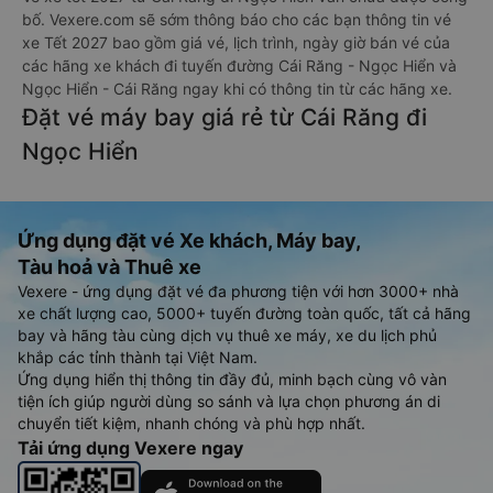
bố. Vexere.com sẽ sớm thông báo cho các bạn thông tin vé
xe Tết 2027 bao gồm giá vé, lịch trình, ngày giờ bán vé của
các hãng xe khách đi tuyến đường Cái Răng - Ngọc Hiển và
Ngọc Hiển - Cái Răng ngay khi có thông tin từ các hãng xe.
Đặt vé máy bay giá rẻ từ Cái Răng đi
Ngọc Hiển
Ứng dụng đặt vé Xe khách, Máy bay,
Tàu hoả và Thuê xe
Vexere - ứng dụng đặt vé đa phương tiện với hơn 3000+ nhà
xe chất lượng cao, 5000+ tuyến đường toàn quốc, tất cả hãng
bay và hãng tàu cùng dịch vụ thuê xe máy, xe du lịch phủ
khắp các tỉnh thành tại Việt Nam.
Ứng dụng hiển thị thông tin đầy đủ, minh bạch cùng vô vàn
tiện ích giúp người dùng so sánh và lựa chọn phương án di
chuyển tiết kiệm, nhanh chóng và phù hợp nhất.
Tải ứng dụng Vexere ngay