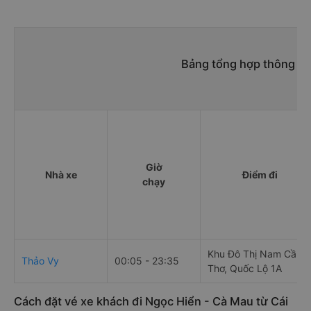
Bảng tổng hợp thông tin
Giờ
Nhà xe
Điểm đi
chạy
Khu Đô Thị Nam Cần
Thảo Vy
00:05 - 23:35
Thơ, Quốc Lộ 1A
Cách đặt vé xe khách đi Ngọc Hiển - Cà Mau từ Cái