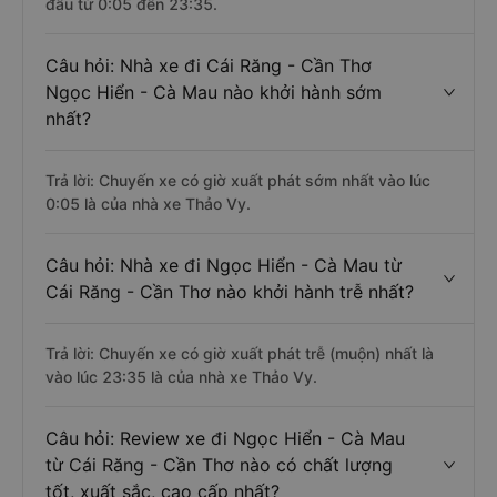
đầu từ 0:05 đến 23:35.
Câu hỏi: Nhà xe đi Cái Răng - Cần Thơ
Ngọc Hiển - Cà Mau nào khởi hành sớm
nhất?
Trả lời: Chuyến xe có giờ xuất phát sớm nhất vào lúc
0:05 là của nhà xe Thảo Vy.
Câu hỏi: Nhà xe đi Ngọc Hiển - Cà Mau từ
Cái Răng - Cần Thơ nào khởi hành trễ nhất?
Trả lời: Chuyến xe có giờ xuất phát trễ (muộn) nhất là
vào lúc 23:35 là của nhà xe Thảo Vy.
Câu hỏi: Review xe đi Ngọc Hiển - Cà Mau
từ Cái Răng - Cần Thơ nào có chất lượng
tốt, xuất sắc, cao cấp nhất?