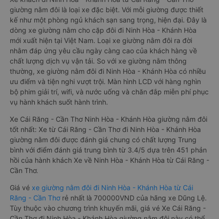
giường nằm đôi là loại xe đặc biệt. Với mỗi giường được thiết
kế như một phòng ngủ khách sạn sang trọng, hiện đại. Đây là
dòng xe giường nằm cho cặp đôi đi Ninh Hòa - Khánh Hòa
mới xuất hiện tại Việt Nam. Loại xe giường nằm đôi ra đời
nhằm đáp ứng yêu cầu ngày càng cao của khách hàng về
chất lượng dịch vụ vận tải. So với xe giường nằm thông
thường, xe giường nằm đôi đi Ninh Hòa - Khánh Hòa có nhiều
ưu điểm và tiện nghi vượt trội. Màn hình LCD với hàng nghìn
bộ phim giải trí, wifi, và nước uống và chăn đắp miễn phí phục
vụ hành khách suốt hành trình.
Xe Cái Răng - Cần Thơ Ninh Hòa - Khánh Hòa giường nằm đôi
tốt nhất: Xe từ Cái Răng - Cần Thơ đi Ninh Hòa - Khánh Hòa
giường nằm đôi được đánh giá chung có chất lượng Trung
bình với điểm đánh giá trung bình từ 3.4/5 dựa trên 451 phản
hồi của hành khách Xe về Ninh Hòa - Khánh Hòa từ Cái Răng -
Cần Thơ.
Giá vé
xe giường nằm đôi đi Ninh Hòa - Khánh Hòa từ Cái
Răng - Cần Thơ
rẻ nhất là 700000VND của hãng xe Dũng Lệ.
Tùy thuộc vào chương trình khuyến mãi, giá vé Xe Cái Răng -
Cần Thơ đi Ninh Hòa - Khánh Hòa giường nằm đôi này có thể