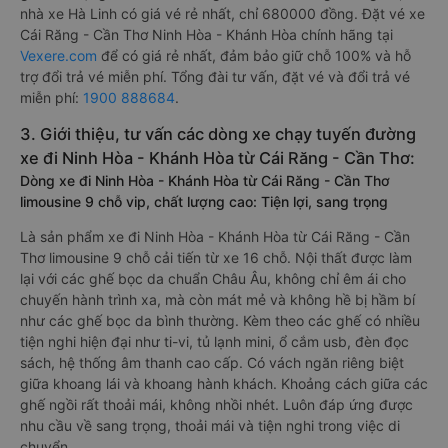
nhà xe Hà Linh có giá vé rẻ nhất, chỉ 680000 đồng. Đặt vé xe
Cái Răng - Cần Thơ Ninh Hòa - Khánh Hòa chính hãng tại
Vexere.com
để có giá rẻ nhất, đảm bảo giữ chỗ 100% và hỗ
trợ đổi trả vé miễn phí. Tổng đài tư vấn, đặt vé và đổi trả vé
miễn phí:
1900 888684
.
3. Giới thiệu, tư vấn các dòng xe chạy tuyến đường
xe đi Ninh Hòa - Khánh Hòa từ Cái Răng - Cần Thơ:
Dòng xe đi Ninh Hòa - Khánh Hòa từ Cái Răng - Cần Thơ
limousine 9 chỗ vip, chất lượng cao: Tiện lợi, sang trọng
Là sản phẩm xe đi Ninh Hòa - Khánh Hòa từ Cái Răng - Cần
Thơ limousine 9 chỗ cải tiến từ xe 16 chỗ. Nội thất được làm
lại với các ghế bọc da chuẩn Châu Âu, không chỉ êm ái cho
chuyến hành trình xa, mà còn mát mẻ và không hề bị hầm bí
như các ghế bọc da bình thường. Kèm theo các ghế có nhiều
tiện nghi hiện đại như ti-vi, tủ lạnh mini, ổ cắm usb, đèn đọc
sách, hệ thống âm thanh cao cấp. Có vách ngăn riêng biệt
giữa khoang lái và khoang hành khách. Khoảng cách giữa các
ghế ngồi rất thoải mái, không nhồi nhét. Luôn đáp ứng được
nhu cầu về sang trọng, thoải mái và tiện nghi trong việc di
chuyển.