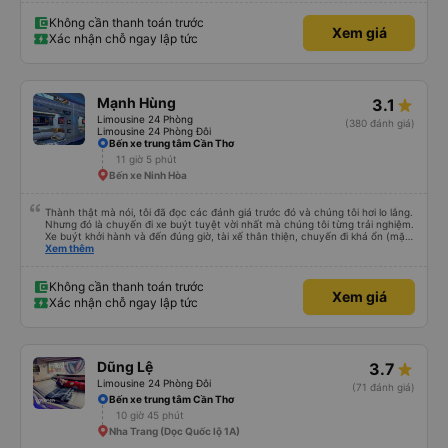
Không cần thanh toán trước
Xem giá
Xác nhận chỗ ngay lập tức
Mạnh Hùng
3.1
Limousine 24 Phòng
(380 đánh giá)
Limousine 24 Phòng Đôi
Bến xe trung tâm Cần Thơ
11 giờ 5 phút
Bến xe Ninh Hòa
Thành thật mà nói, tôi đã đọc các đánh giá trước đó và chúng tôi hơi lo lắng.
Nhưng đó là chuyến đi xe buýt tuyệt vời nhất mà chúng tôi từng trải nghiệm.
Xe buýt khởi hành và đến đúng giờ, tài xế thân thiện, chuyến đi khá ổn (mặc
dù vẫn hơi xóc, nhưng đó là đặc trưng của Việt Nam ^^), và chỗ ngồi thoải
Xem thêm
mái. Chúng tôi thực sự rất hài lòng.
Không cần thanh toán trước
Xem giá
Xác nhận chỗ ngay lập tức
Dũng Lệ
3.7
Limousine 24 Phòng Đôi
(71 đánh giá)
Bến xe trung tâm Cần Thơ
10 giờ 45 phút
Nha Trang (Dọc Quốc lộ 1A)