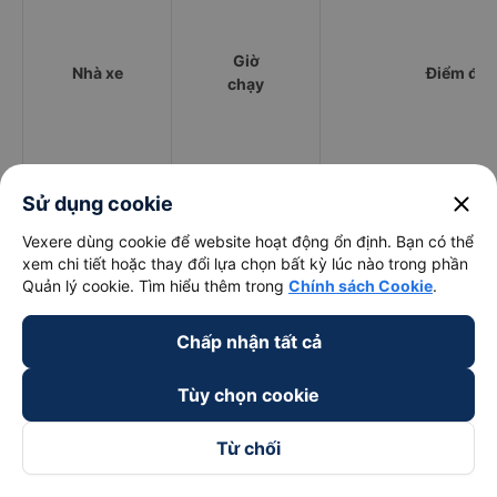
Giờ
Nhà xe
Điểm đi
chạy
Hà Linh
12:45 - 18:30
Quốc lộ 1A
close
Sử dụng cookie
Vexere dùng cookie để website hoạt động ổn định. Bạn có thể
Dũng Lệ
15:00 - 15:00
Khu đô thị mới Nam C
xem chi tiết hoặc thay đổi lựa chọn bất kỳ lúc nào trong phần
Quản lý cookie. Tìm hiểu thêm trong
Chính sách Cookie
.
Mạnh Hùng
13:55 - 14:00
2
Mạnh Hùng (Bình
Khu Đô Thị Nam Cần T
Chấp nhận tất cả
14:00 - 14:00
Định)
Lộ 1A
Tùy chọn cookie
Cách đặt vé xe khách đi Ninh Hòa - Khánh Hòa từ
Cái Răng - Cần Thơ nhanh và uy tín nhất
Từ chối
Việc có rất nhiều nhà xe Cái Răng - Cần Thơ Ninh Hòa - Khánh