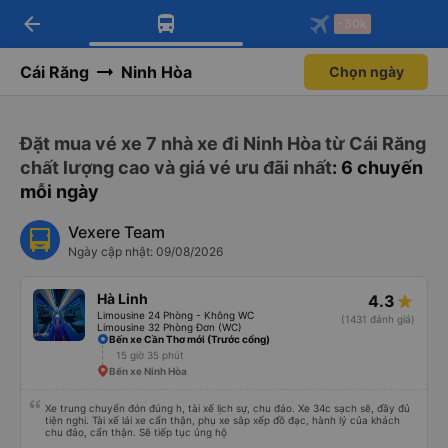
arrow_back
Tải app Vexere ngay!
Tải app Vexere
-30k
Mở app
Mở app
Nhận ưu đãi thành viên độc
-30k/ghế khi đặt vé máy bay qua
quyền
app
Cái Răng
Ninh Hòa
Chọn ngày
Đặt mua vé xe 7 nhà xe đi Ninh Hòa từ Cái Răng
chất lượng cao và giá vé ưu đãi nhất
: 6 chuyến
mỗi ngày
Vexere Team
Ngày cập nhật: 09/08/2026
Hà Linh
4.3
Limousine 24 Phòng - Không WC
(1431 đánh giá)
Limousine 32 Phòng Đơn (WC)
Bến xe Cần Thơ mới (Trước cổng)
15 giờ 35 phút
Bến xe Ninh Hòa
Xe trung chuyển đón đúng h, tài xế lịch sự, chu đáo. Xe 34c sạch sẽ, đầy đủ
tiện nghi. Tài xế lái xe cẩn thận, phụ xe sắp xếp đồ đạc, hành lý của khách
chu đáo, cẩn thận. Sẽ tiếp tục ủng hộ