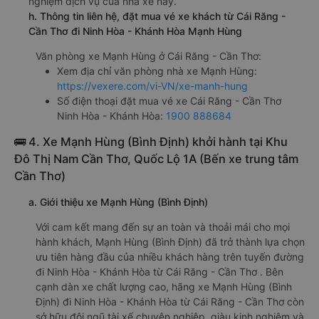
nghiệm dịch vụ của nhà xe này.
h. Thông tin liên hệ, đặt mua vé xe khách từ Cái Răng -
Cần Thơ đi Ninh Hòa - Khánh Hòa Mạnh Hùng
Văn phòng xe Mạnh Hùng ở Cái Răng - Cần Thơ:
Xem địa chỉ văn phòng nhà xe Mạnh Hùng:
https://vexere.com/vi-VN/xe-manh-hung
Số điện thoại đặt mua vé xe Cái Răng - Cần Thơ
Ninh Hòa - Khánh Hòa:
1900 888684
🚌 4. Xe Mạnh Hùng (Bình Định) khởi hành tại Khu
Đô Thị Nam Cần Thơ, Quốc Lộ 1A (Bến xe trung tâm
Cần Thơ)
a. Giới thiệu xe Mạnh Hùng (Bình Định)
Với cam kết mang đến sự an toàn và thoải mái cho mọi
hành khách, Mạnh Hùng (Bình Định) đã trở thành lựa chọn
ưu tiên hàng đầu của nhiều khách hàng trên tuyến đường
đi Ninh Hòa - Khánh Hòa từ Cái Răng - Cần Thơ . Bên
cạnh dàn xe chất lượng cao, hãng xe Mạnh Hùng (Bình
Định) đi Ninh Hòa - Khánh Hòa từ Cái Răng - Cần Thơ còn
sở hữu đội ngũ tài xế chuyên nghiệp, giàu kinh nghiệm và