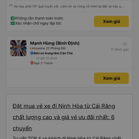
Xe này phải 10* quá tuyệt vời...cảm ơn xe vòng vô mình lại đặt xe này ạ....
Không cần thanh toán trước
Xem giá
Xác nhận chỗ ngay lập tức
star_rate
Mạnh Hùng (Bình Định)
Limousine 22 Phòng Đôi
(0 đánh giá)
Bến xe trung tâm Cần Thơ
12 giờ 25 phút
Ngã 3 Thành
Xem giá
Đặt mua vé xe đi Ninh Hòa từ Cái Răng
chất lượng cao và giá vé ưu đãi nhất: 6
chuyến
Tư vấn TOP 4 xe khách đi Ninh Hòa từ Cái Răng chất