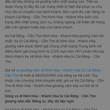
đều sở hữu những xe giường nằm chất lượng cao. Trên xe
được trang bị đầy đủ các trang thiết bị hiện đại phục vụ cho
nhu cầu di chuyển của hành khách. Bên cạnh đó, các hãng xe
khách Cái Răng - Cần Thơ Ninh Hòa - Khánh Hòa luôn chú
trọng đến chất lượng dịch vụ, không ngừng cải thiện để mang
đến trải nghiệm hoàn hảo cho hành khách.
Xe Cái Răng - Cần Thơ Ninh Hòa - Khánh Hòa giường nằm tốt
nhất: Xe từ Cái Răng - Cần Thơ đi Ninh Hòa - Khánh Hòa
giường nằm được đánh giá chung chất lượng Trung bình với
điểm đánh giá trung bình từ 2.5/5 dựa trên 1811 phản hồi của
hành khách Xe về Ninh Hòa - Khánh Hòa từ Cái Răng - Cần
Thơ.
Giá vé
xe giường nằm đi Ninh Hòa - Khánh Hòa từ Cái Răng -
Cần Thơ
rẻ nhất là 680000VND của hãng xe Hà Linh. Tùy
thuộc vào chương trình khuyến mãi, giá vé Xe Cái Răng - Cần
Thơ đi Ninh Hòa - Khánh Hòa giường nằm này có thể sẽ rẻ
hơn.
Dòng xe đi Ninh Hòa - Khánh Hòa từ Cái Răng - Cần Thơ
giường nằm đôi: Riêng tư, đầy đủ tiện nghi
Xe khách đi Ninh Hòa - Khánh Hòa từ Cái Răng - Cần Thơ