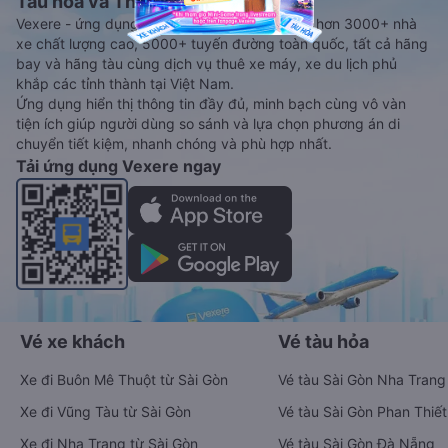
Tàu hoả và Thuê xe
Vexere - ứng dụng đặt vé đa phương tiện với hơn 3000+ nhà
xe chất lượng cao, 5000+ tuyến đường toàn quốc, tất cả hãng
bay và hãng tàu cùng dịch vụ thuê xe máy, xe du lịch phủ
khắp các tỉnh thành tại Việt Nam.
Ứng dụng hiển thị thông tin đầy đủ, minh bạch cùng vô vàn
tiện ích giúp người dùng so sánh và lựa chọn phương án di
chuyển tiết kiệm, nhanh chóng và phù hợp nhất.
Tải ứng dụng Vexere ngay
Vé xe khách
Vé tàu hỏa
Xe đi Buôn Mê Thuột từ Sài Gòn
Vé tàu Sài Gòn Nha Trang
Xe đi Vũng Tàu từ Sài Gòn
Vé tàu Sài Gòn Phan Thiết
Xe đi Nha Trang từ Sài Gòn
Vé tàu Sài Gòn Đà Nẵng