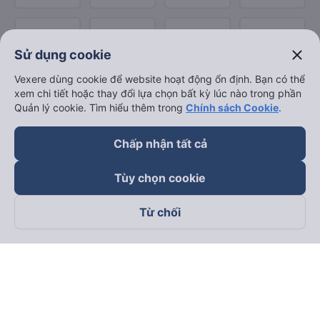
close
Sử dụng cookie
Vexere dùng cookie để website hoạt động ổn định. Bạn có thể
xem chi tiết hoặc thay đổi lựa chọn bất kỳ lúc nào trong phần
Quản lý cookie. Tìm hiểu thêm trong
Chính sách Cookie
.
Chấp nhận tất cả
Tùy chọn cookie
Từ chối
Theo dõi chúng tôi trên
Facebook
Tiktok
Youtube
Công ty TNHH Thương Mại Dịch Vụ Vexere