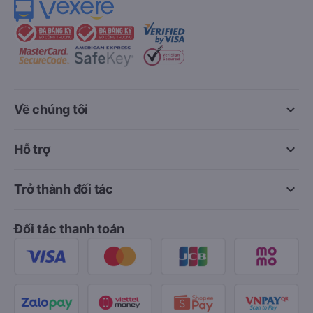
keyboard_arrow_down
Về chúng tôi
keyboard_arrow_down
Hỗ trợ
keyboard_arrow_down
Trở thành đối tác
Đối tác thanh toán