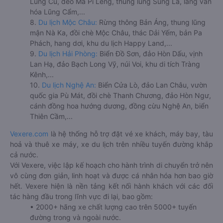
Lũng Cú, đèo Mã Pí Lèng, thung lũng Sủng Là, làng văn
hóa Lũng Cẩm,...
8.
Du lịch Mộc Châu:
Rừng thông Bản Áng, thung lũng
mận Nà Ka, đồi chè Mộc Châu, thác Dải Yếm, bản Pa
Phách, hang dơi, khu du lịch Happy Land,...
9.
Du lịch Hải Phòng:
Biển Đồ Sơn, đảo Hòn Dấu, vịnh
Lan Hạ, đảo Bạch Long Vỹ, núi Voi, khu di tích Tràng
Kênh,...
10.
Du lịch Nghệ An:
Biển Cửa Lò, đảo Lan Châu, vườn
quốc gia Pù Mát, đồi chè Thanh Chương, đảo Hòn Ngư,
cánh đồng hoa hướng dương, đồng cừu Nghệ An, biển
Thiên Cầm,...
Vexere.com
là hệ thống hỗ trợ đặt vé xe khách, máy bay, tàu
hoả và thuê xe máy, xe du lịch trên nhiều tuyến đường khắp
cả nước.
Với Vexere, việc lập kế hoạch cho hành trình di chuyển trở nên
vô cùng đơn giản, linh hoạt và được cá nhân hóa hơn bao giờ
hết. Vexere hiện là nền tảng kết nối hành khách với các đối
tác hàng đầu trong lĩnh vực đi lại, bao gồm:
• 2000+ hãng xe chất lượng cao trên 5000+ tuyến
đường trong và ngoài nước.