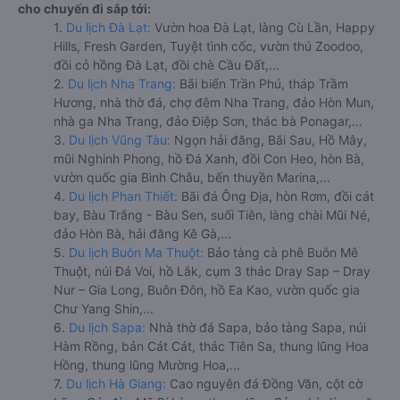
cho chuyến đi sắp tới:
1.
Du lịch Đà Lạt:
Vườn hoa Đà Lạt, làng Cù Lần, Happy
Hills, Fresh Garden, Tuyệt tình cốc, vườn thú Zoodoo,
đồi cỏ hồng Đà Lạt, đồi chè Cầu Đất,...
2.
Du lịch Nha Trang:
Bãi biển Trần Phú, tháp Trầm
Hương, nhà thờ đá, chợ đêm Nha Trang, đảo Hòn Mun,
nhà ga Nha Trang, đảo Điệp Sơn, thác bà Ponagar,...
3.
Du lịch Vũng Tàu:
Ngọn hải đăng, Bãi Sau, Hồ Mây,
mũi Nghinh Phong, hồ Đá Xanh, đồi Con Heo, hòn Bà,
vườn quốc gia Bình Châu, bến thuyền Marina,...
4.
Du lịch Phan Thiết:
Bãi đá Ông Địa, hòn Rơm, đồi cát
bay, Bàu Trắng - Bàu Sen, suối Tiên, làng chài Mũi Né,
đảo Hòn Bà, hải đăng Kê Gà,...
5.
Du lịch Buôn Ma Thuột:
Bảo tàng cà phê Buôn Mê
Thuột, núi Đá Voi, hồ Lắk, cụm 3 thác Dray Sap – Dray
Nur – Gia Long, Buôn Đôn, hồ Ea Kao, vườn quốc gia
Chư Yang Shin,...
6.
Du lịch Sapa:
Nhà thờ đá Sapa, bảo tàng Sapa, núi
Hàm Rồng, bản Cát Cát, thác Tiên Sa, thung lũng Hoa
Hồng, thung lũng Mường Hoa,...
7.
Du lịch Hà Giang:
Cao nguyên đá Đồng Văn, cột cờ