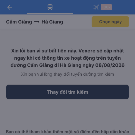
arrow_back
Tải app Vexere ngay!
Tải app Vexere
-30k
Mở app
Mở app
Nhận ưu đãi thành viên độc
-30k/ghế khi đặt vé máy bay qua
quyền
app
Cẩm Giàng
Hà Giang
Chọn ngày
Xin lỗi bạn vì sự bất tiện này. Vexere sẽ cập nhật
ngay khi có thông tin xe hoạt động trên tuyến
đường Cẩm Giàng đi Hà Giang ngày 08/08/2026
Xin bạn vui lòng thay đổi tuyến đường tìm kiếm
Thay đổi tìm kiếm
Bạn có thể tham khảo thêm một số điểm đến hấp dẫn khác