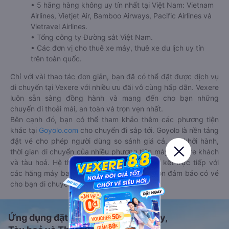
• 5 hãng hàng không uy tín nhất tại Việt Nam: Vietnam
Airlines, Vietjet Air, Bamboo Airways, Pacific Airlines và
Vietravel Airlines.
• Tổng công ty Đường sắt Việt Nam.
• Các đơn vị cho thuê xe máy, thuê xe du lịch uy tín
trên toàn quốc.
Chỉ với vài thao tác đơn giản, bạn đã có thể đặt được dịch vụ
di chuyển tại Vexere với nhiều ưu đãi vô cùng hấp dẫn. Vexere
luôn sẵn sàng đồng hành và mang đến cho bạn những
chuyến đi thoải mái, an toàn và trọn vẹn nhất.
Bên cạnh đó, bạn có thể tham khảo thêm các phương tiện
khác tại
Goyolo.com
cho chuyến đi sắp tới. Goyolo là nền tảng
đặt vé cho phép người dùng so sánh giá cả, giờ khởi hành,
thời gian di chuyển của nhiều phương tiện máy bay, xe khách
và tàu hoả. Hệ thống của Goyolo được liên kết trực tiếp với
các hãng máy bay, xe khách và tàu hoả, luôn đảm bảo có vé
cho bạn di chuyển.
Ứng dụng đặt vé Xe khách, Máy bay,