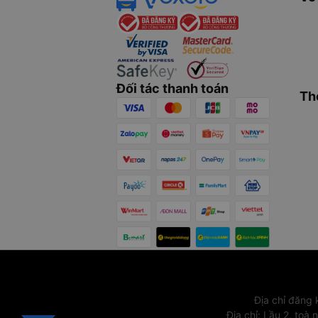
Đối tác thanh toán
Th
Địa chỉ đăng
Địa chỉ
:
Lầu 2, toà 