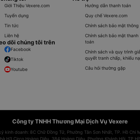
Giới Thiệu Vexere.com
Hướng dẫn thanh toán
Tuyển dụng
Quy chế Vexere.com
Tin tức
Chính sách bảo mật thông 
Liên hệ
Chính sách bảo mật thanh
eo dõi chúng tôi trên
toán
Facebook
Chính sách và quy trình giả
quyết tranh chấp, khiếu nạ
Tiktok
Câu hỏi thường gặp
Youtube
Công ty TNHH Thương Mại Dịch Vụ Vexere
 ký kinh doanh: 8C Chữ Đồng Tử, Phường Tân Sơn Nhất, TP. Hồ Chí M
nhà H3 Circo Hoàng Diệu, 384 Hoàng Diệu, Phường Khánh Hội, TP Hồ