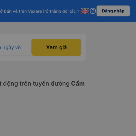
help_outline
Đăng nhập
ở bán vé trên Vexere
Trở thành đối tác
arrow_drop_down
Xem giá
 ngày về
t động trên tuyến đường
Cẩm