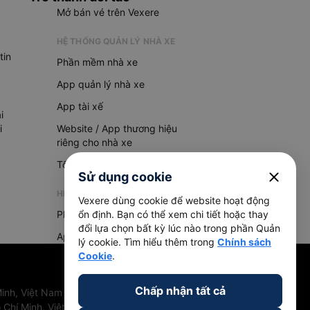
Mở bán vé trên Vexere
HỆ THỐNG QUẢN LÝ NHÀ XE
tin
Phần mềm nhà xe
App quản lý nhà xe
App tài xế
i
i
Website / App thương hiệu
riêng cho nhà xe
Tổng đài AI
close
Sử dụng cookie
HỆ THỐNG QUẢN LÝ HÀNG HOÁ
Vexere dùng cookie để website hoạt động
Phần mềm quản lý hàng hoá
ổn định. Bạn có thể xem chi tiết hoặc thay
đổi lựa chọn bất kỳ lúc nào trong phần Quản
App quản lý hàng hoá
lý cookie. Tìm hiểu thêm trong
Chính sách
Cookie
.
Chấp nhận tất cả
inh, Việt Nam
 Chí Minh, Việt Nam