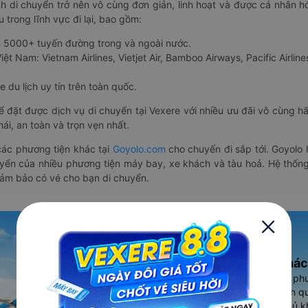
nh di chuyển trở nên vô cùng đơn giản, linh hoạt và được cá nhân h
 trong lĩnh vực đi lại, bao gồm:
n 5000+ tuyến đường trong và ngoài nước.
ệt Nam: Vietnam Airlines, Vietjet Air, Bamboo Airways, Pacific Airlines
 du lịch uy tín trên toàn quốc.
thể đặt được dịch vụ di chuyển tại Vexere với nhiều ưu đãi vô cùng 
i, an toàn và trọn vẹn nhất.
ác phương tiện khác tại
Goyolo.com
cho chuyến đi sắp tới. Goyolo
huyển của nhiều phương tiện máy bay, xe khách và tàu hoả. Hệ thống
đảm bảo có vé cho bạn di chuyển.
Ứng dụng đặt vé Xe khác
Vexere - ứng dụng đặt vé đa ph
cao, 5000+ tuyến đường toàn qu
vụ thuê xe máy, xe du lịch phủ k