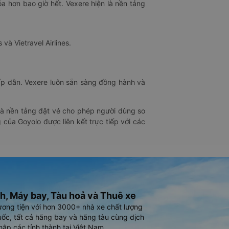
óa hơn bao giờ hết. Vexere hiện là nền tảng
 và Vietravel Airlines.
hấp dẫn. Vexere luôn sẵn sàng đồng hành và
 là nền tảng đặt vé cho phép người dùng so
 của Goyolo được liên kết trực tiếp với các
h, Máy bay, Tàu hoả và Thuê xe
ương tiện với hơn 3000+ nhà xe chất lượng
ốc, tất cả hãng bay và hãng tàu cùng dịch
hắp các tỉnh thành tại Việt Nam.