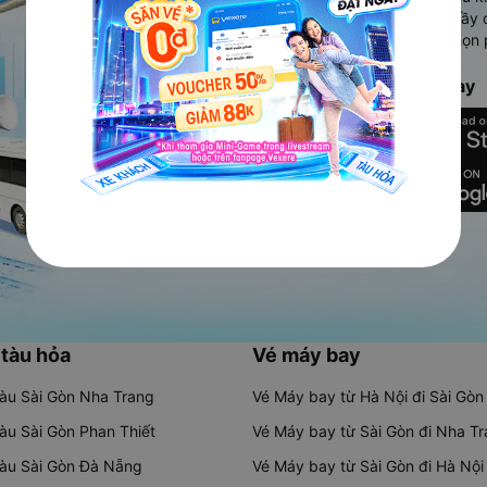
Ứng dụng hiển thị thông tin đầy 
người dùng so sánh và lựa chọn 
chóng và phù hợp nhất.
Tải ứng dụng Vexere ngay
 tàu hỏa
Vé máy bay
tàu Sài Gòn Nha Trang
Vé Máy bay từ Hà Nội đi Sài Gòn
tàu Sài Gòn Phan Thiết
Vé Máy bay từ Sài Gòn đi Nha T
tàu Sài Gòn Đà Nẵng
Vé Máy bay từ Sài Gòn đi Hà Nội