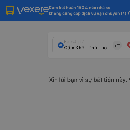
Cam kết hoàn 150% nếu nhà xe

không cung cấp dịch vụ vận chuyển (*)
in
Nơi xuất phát
import_export
Xin lỗi bạn vì sự bất tiện này