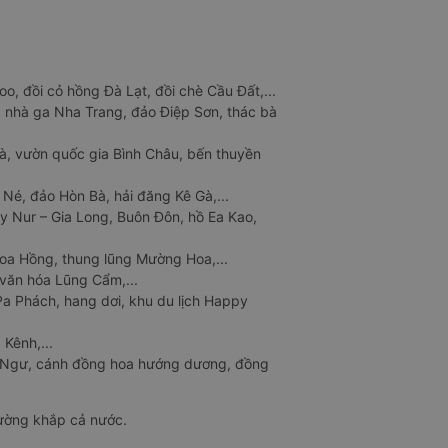
o, đồi cỏ hồng Đà Lạt, đồi chè Cầu Đất,...
 nhà ga Nha Trang, đảo Điệp Sơn, thác bà
à, vườn quốc gia Bình Châu, bến thuyền
 Né, đảo Hòn Bà, hải đăng Kê Gà,...
y Nur – Gia Long, Buôn Đôn, hồ Ea Kao,
Hoa Hồng, thung lũng Mường Hoa,...
văn hóa Lũng Cẩm,...
a Phách, hang dơi, khu du lịch Happy
 Kênh,...
n Ngư, cánh đồng hoa hướng dương, đồng
đường khắp cả nước.