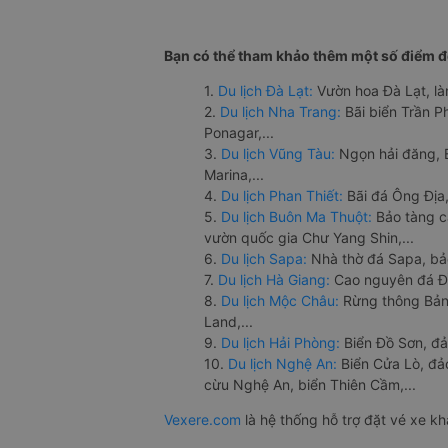
Bạn có thể tham khảo thêm một số điểm đế
1.
Du lịch Đà Lạt:
Vườn hoa Đà Lạt, là
2.
Du lịch Nha Trang:
Bãi biển Trần 
Ponagar,...
3.
Du lịch Vũng Tàu:
Ngọn hải đăng, 
Marina,...
4.
Du lịch Phan Thiết:
Bãi đá Ông Địa,
5.
Du lịch Buôn Ma Thuột:
Bảo tàng c
vườn quốc gia Chư Yang Shin,...
6.
Du lịch Sapa:
Nhà thờ đá Sapa, bả
7.
Du lịch Hà Giang:
Cao nguyên đá Đồ
8.
Du lịch Mộc Châu:
Rừng thông Bản 
Land,...
9.
Du lịch Hải Phòng:
Biển Đồ Sơn, đả
10.
Du lịch Nghệ An:
Biển Cửa Lò, đ
cừu Nghệ An, biển Thiên Cầm,...
Vexere.com
là hệ thống hỗ trợ đặt vé xe k