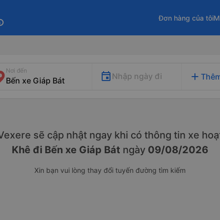
Đơn hàng của tôi
M
fo
Nơi đến
add
Nhập ngày đi
Thêm
. Vexere sẽ cập nhật ngay khi có thông tin xe
hoạ
Khê đi Bến xe Giáp Bát
ngày
09/08/2026
Xin bạn vui lòng thay đổi tuyến đường tìm kiếm