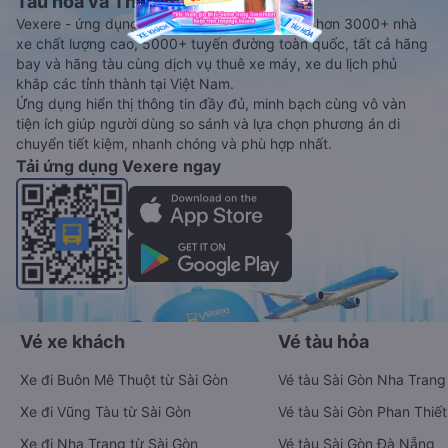
Tàu hoả và Thuê xe
Vexere - ứng dụng đặt vé đa phương tiện với hơn 3000+ nhà
xe chất lượng cao, 5000+ tuyến đường toàn quốc, tất cả hãng
bay và hãng tàu cùng dịch vụ thuê xe máy, xe du lịch phủ
khắp các tỉnh thành tại Việt Nam.
Ứng dụng hiển thị thông tin đầy đủ, minh bạch cùng vô vàn
tiện ích giúp người dùng so sánh và lựa chọn phương án di
chuyển tiết kiệm, nhanh chóng và phù hợp nhất.
Tải ứng dụng Vexere ngay
Vé xe khách
Vé tàu hỏa
Xe đi Buôn Mê Thuột từ Sài Gòn
Vé tàu Sài Gòn Nha Trang
Xe đi Vũng Tàu từ Sài Gòn
Vé tàu Sài Gòn Phan Thiết
Xe đi Nha Trang từ Sài Gòn
Vé tàu Sài Gòn Đà Nẵng