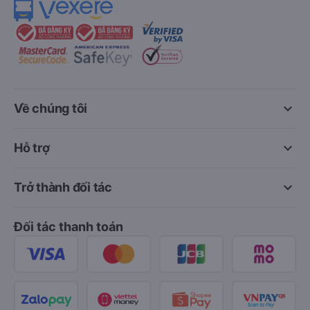
keyboard_arrow_down
Về chúng tôi
keyboard_arrow_down
Hỗ trợ
keyboard_arrow_down
Trở thành đối tác
Đối tác thanh toán