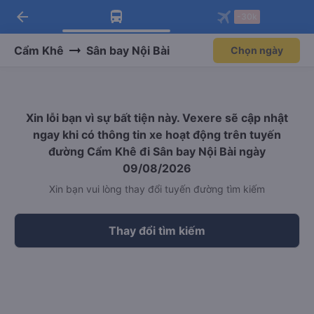
arrow_back
Tải app Vexere ngay!
Tải app Vexere
-30k
Mở app
Mở app
Nhận ưu đãi thành viên độc
-30k/ghế khi đặt vé máy bay qua
quyền
app
Cẩm Khê
Sân bay Nội Bài
Chọn ngày
Xin lỗi bạn vì sự bất tiện này. Vexere sẽ cập nhật
ngay khi có thông tin xe hoạt động trên tuyến
đường Cẩm Khê đi Sân bay Nội Bài ngày
09/08/2026
Xin bạn vui lòng thay đổi tuyến đường tìm kiếm
Thay đổi tìm kiếm