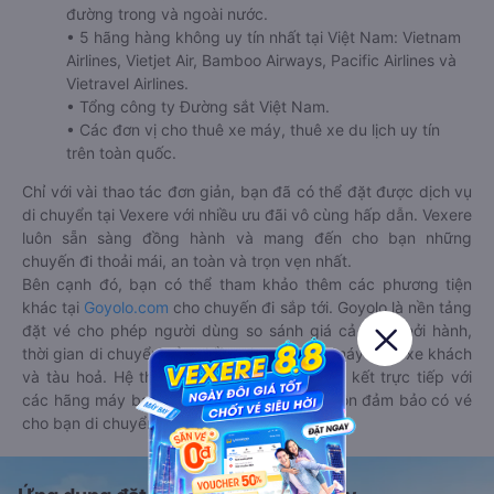
đường trong và ngoài nước.
• 5 hãng hàng không uy tín nhất tại Việt Nam: Vietnam
Airlines, Vietjet Air, Bamboo Airways, Pacific Airlines và
Vietravel Airlines.
• Tổng công ty Đường sắt Việt Nam.
• Các đơn vị cho thuê xe máy, thuê xe du lịch uy tín
trên toàn quốc.
Chỉ với vài thao tác đơn giản, bạn đã có thể đặt được dịch vụ
di chuyển tại Vexere với nhiều ưu đãi vô cùng hấp dẫn. Vexere
luôn sẵn sàng đồng hành và mang đến cho bạn những
chuyến đi thoải mái, an toàn và trọn vẹn nhất.
Bên cạnh đó, bạn có thể tham khảo thêm các phương tiện
khác tại
Goyolo.com
cho chuyến đi sắp tới. Goyolo là nền tảng
đặt vé cho phép người dùng so sánh giá cả, giờ khởi hành,
thời gian di chuyển của nhiều phương tiện máy bay, xe khách
và tàu hoả. Hệ thống của Goyolo được liên kết trực tiếp với
các hãng máy bay, xe khách và tàu hoả, luôn đảm bảo có vé
cho bạn di chuyển.