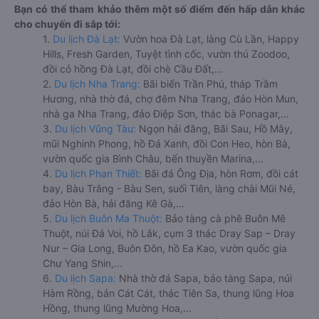
Bạn có thể tham khảo thêm một số điểm đến hấp dẫn khác
cho chuyến đi sắp tới:
1.
Du lịch Đà Lạt:
Vườn hoa Đà Lạt, làng Cù Lần, Happy
Hills, Fresh Garden, Tuyệt tình cốc, vườn thú Zoodoo,
đồi cỏ hồng Đà Lạt, đồi chè Cầu Đất,...
2.
Du lịch Nha Trang:
Bãi biển Trần Phú, tháp Trầm
Hương, nhà thờ đá, chợ đêm Nha Trang, đảo Hòn Mun,
nhà ga Nha Trang, đảo Điệp Sơn, thác bà Ponagar,...
3.
Du lịch Vũng Tàu:
Ngọn hải đăng, Bãi Sau, Hồ Mây,
mũi Nghinh Phong, hồ Đá Xanh, đồi Con Heo, hòn Bà,
vườn quốc gia Bình Châu, bến thuyền Marina,...
4.
Du lịch Phan Thiết:
Bãi đá Ông Địa, hòn Rơm, đồi cát
bay, Bàu Trắng - Bàu Sen, suối Tiên, làng chài Mũi Né,
đảo Hòn Bà, hải đăng Kê Gà,...
5.
Du lịch Buôn Ma Thuột:
Bảo tàng cà phê Buôn Mê
Thuột, núi Đá Voi, hồ Lắk, cụm 3 thác Dray Sap – Dray
Nur – Gia Long, Buôn Đôn, hồ Ea Kao, vườn quốc gia
Chư Yang Shin,...
6.
Du lịch Sapa:
Nhà thờ đá Sapa, bảo tàng Sapa, núi
Hàm Rồng, bản Cát Cát, thác Tiên Sa, thung lũng Hoa
Hồng, thung lũng Mường Hoa,...