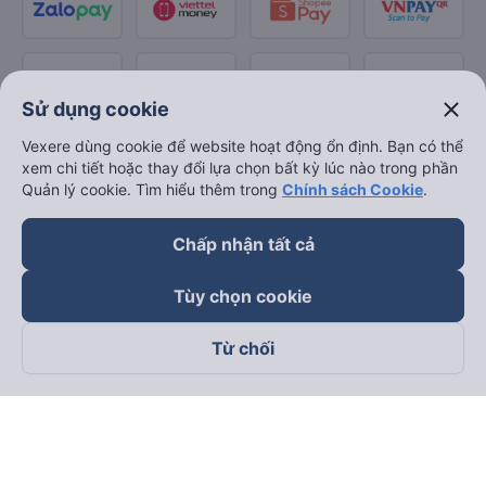
close
Sử dụng cookie
Vexere dùng cookie để website hoạt động ổn định. Bạn có thể
xem chi tiết hoặc thay đổi lựa chọn bất kỳ lúc nào trong phần
Quản lý cookie. Tìm hiểu thêm trong
Chính sách Cookie
.
Chấp nhận tất cả
Tùy chọn cookie
Từ chối
Theo dõi chúng tôi trên
Facebook
Tiktok
Youtube
Công ty TNHH Thương Mại Dịch Vụ Vexere