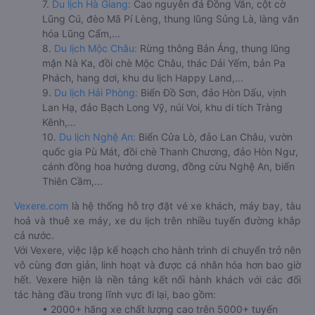
7.
Du lịch Hà Giang:
Cao nguyên đá Đồng Văn, cột cờ
Lũng Cú, đèo Mã Pí Lèng, thung lũng Sủng Là, làng văn
hóa Lũng Cẩm,...
8.
Du lịch Mộc Châu:
Rừng thông Bản Áng, thung lũng
mận Nà Ka, đồi chè Mộc Châu, thác Dải Yếm, bản Pa
Phách, hang dơi, khu du lịch Happy Land,...
9.
Du lịch Hải Phòng:
Biển Đồ Sơn, đảo Hòn Dấu, vịnh
Lan Hạ, đảo Bạch Long Vỹ, núi Voi, khu di tích Tràng
Kênh,...
10.
Du lịch Nghệ An:
Biển Cửa Lò, đảo Lan Châu, vườn
quốc gia Pù Mát, đồi chè Thanh Chương, đảo Hòn Ngư,
cánh đồng hoa hướng dương, đồng cừu Nghệ An, biển
Thiên Cầm,...
Vexere.com
là hệ thống hỗ trợ đặt vé xe khách, máy bay, tàu
hoả và thuê xe máy, xe du lịch trên nhiều tuyến đường khắp
cả nước.
Với Vexere, việc lập kế hoạch cho hành trình di chuyển trở nên
vô cùng đơn giản, linh hoạt và được cá nhân hóa hơn bao giờ
hết. Vexere hiện là nền tảng kết nối hành khách với các đối
tác hàng đầu trong lĩnh vực đi lại, bao gồm:
• 2000+ hãng xe chất lượng cao trên 5000+ tuyến