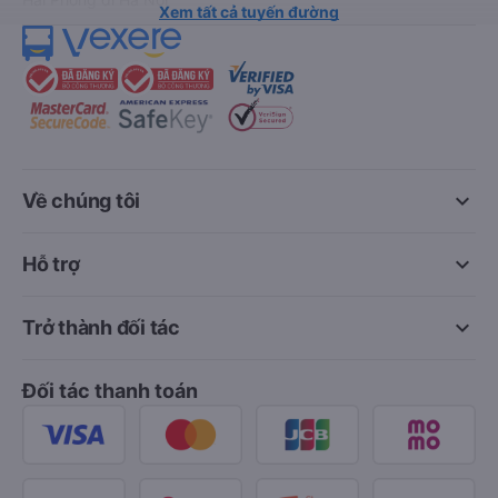
Xem tất cả tuyến đường
keyboard_arrow_down
Về chúng tôi
keyboard_arrow_down
Hỗ trợ
keyboard_arrow_down
Trở thành đối tác
Đối tác thanh toán