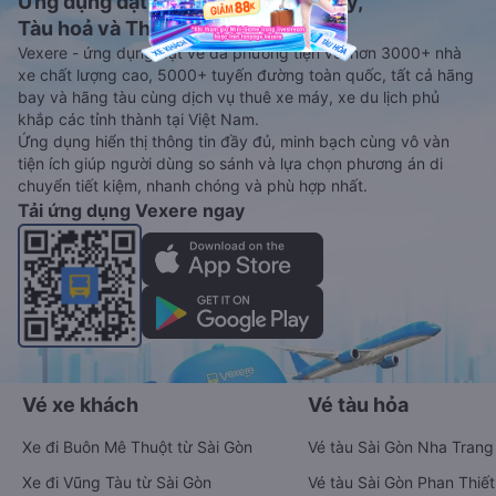
Ứng dụng đặt vé Xe khách, Máy bay,
Tàu hoả và Thuê xe
Vexere - ứng dụng đặt vé đa phương tiện với hơn 3000+ nhà
xe chất lượng cao, 5000+ tuyến đường toàn quốc, tất cả hãng
bay và hãng tàu cùng dịch vụ thuê xe máy, xe du lịch phủ
khắp các tỉnh thành tại Việt Nam.
Ứng dụng hiển thị thông tin đầy đủ, minh bạch cùng vô vàn
tiện ích giúp người dùng so sánh và lựa chọn phương án di
chuyển tiết kiệm, nhanh chóng và phù hợp nhất.
Tải ứng dụng Vexere ngay
Vé xe khách
Vé tàu hỏa
Xe đi Buôn Mê Thuột từ Sài Gòn
Vé tàu Sài Gòn Nha Trang
Xe đi Vũng Tàu từ Sài Gòn
Vé tàu Sài Gòn Phan Thiết