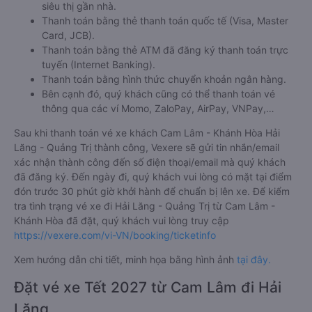
siêu thị gần nhà.
Thanh toán bằng thẻ thanh toán quốc tế (Visa, Master
Card, JCB).
Thanh toán bằng thẻ ATM đã đăng ký thanh toán trực
tuyến (Internet Banking).
Thanh toán bằng hình thức chuyển khoản ngân hàng.
Bên cạnh đó, quý khách cũng có thể thanh toán vé
thông qua các ví Momo, ZaloPay, AirPay, VNPay,…
Sau khi thanh toán vé xe khách Cam Lâm - Khánh Hòa Hải
Lăng - Quảng Trị thành công, Vexere sẽ gửi tin nhắn/email
xác nhận thành công đến số điện thoại/email mà quý khách
đã đăng ký. Đến ngày đi, quý khách vui lòng có mặt tại điểm
đón trước 30 phút giờ khởi hành để chuẩn bị lên xe. Để kiểm
tra tình trạng vé xe đi Hải Lăng - Quảng Trị từ Cam Lâm -
Khánh Hòa đã đặt, quý khách vui lòng truy cập
https://vexere.com/vi-VN/booking/ticketinfo
Xem hướng dẫn chi tiết, minh họa bằng hình ảnh
tại đây.
Đặt vé xe Tết 2027 từ Cam Lâm đi Hải
Lăng