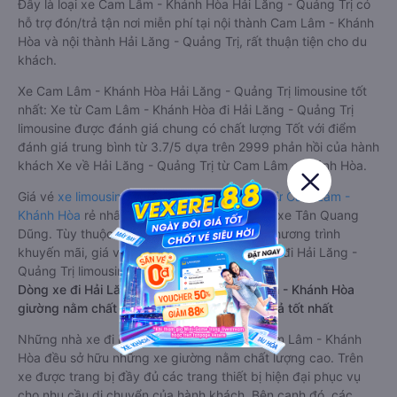
Đây là loại xe Cam Lâm - Khánh Hòa Hải Lăng - Quảng Trị có
hỗ trợ đón/trả tận nơi miễn phí tại nội thành Cam Lâm - Khánh
Hòa và nội thành Hải Lăng - Quảng Trị, rất thuận tiện cho du
khách.
Xe Cam Lâm - Khánh Hòa Hải Lăng - Quảng Trị limousine tốt
nhất: Xe từ Cam Lâm - Khánh Hòa đi Hải Lăng - Quảng Trị
limousine được đánh giá chung có chất lượng Tốt với điểm
đánh giá trung bình từ 3.7/5 dựa trên 2999 phản hồi của hành
khách Xe về Hải Lăng - Quảng Trị từ Cam Lâm - Khánh Hòa.
Giá vé
xe limousine đi Hải Lăng - Quảng Trị từ Cam Lâm -
Khánh Hòa
rẻ nhất là 550000VND của hãng xe Tân Quang
Dũng. Tùy thuộc vào vị trí ngồi của bạn và chương trình
khuyến mãi, giá vé Xe Cam Lâm - Khánh Hòa đi Hải Lăng -
Quảng Trị limousine này có thể sẽ rẻ hơn
Dòng xe đi Hải Lăng - Quảng Trị từ Cam Lâm - Khánh Hòa
giường nằm chất lượng cao: Thoải mái, giá cả tốt nhất
Những nhà xe đi Hải Lăng - Quảng Trị từ Cam Lâm - Khánh
Hòa đều sở hữu những xe giường nằm chất lượng cao. Trên
xe được trang bị đầy đủ các trang thiết bị hiện đại phục vụ
cho nhu cầu di chuyển của hành khách. Bên cạnh đó, các