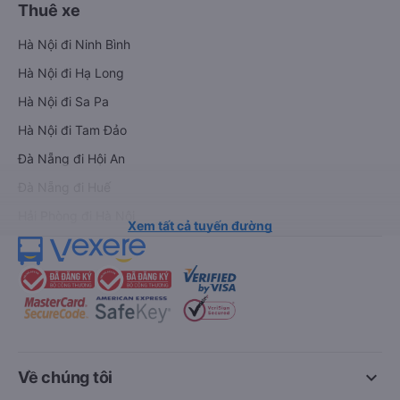
Thuê xe
Hà Nội đi Ninh Bình
Hà Nội đi Hạ Long
Hà Nội đi Sa Pa
Hà Nội đi Tam Đảo
Đà Nẵng đi Hội An
Đà Nẵng đi Huế
Hải Phòng đi Hà Nội
Xem tất cả tuyến đường
keyboard_arrow_down
Về chúng tôi