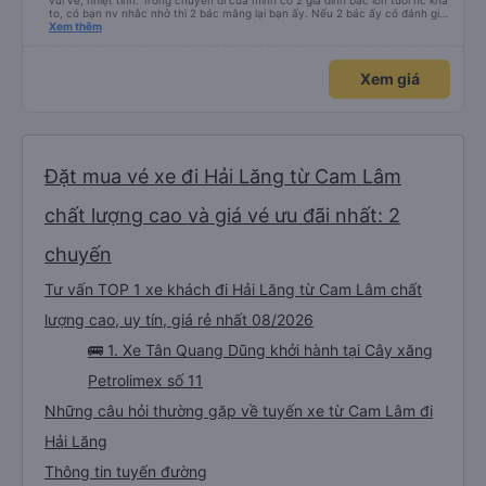
vui vẻ, nhiệt tình. Trong chuyến đi của mình có 2 gia đình bác lớn tuổi nc khá
to, có bạn nv nhắc nhở thì 2 bác mắng lại bạn ấy. Nếu 2 bác ấy có đánh giá
xấu thì mình ngược lại nha. Bạn ấy nhắc nhở rất đúng. 2 bác nói rất to. To
Xem thêm
đến lỗi mình ngủ còn mơ được câu chuyện các bác nói với nhau xuất hiện
trong giấc mơ của mình luôn. Nên nếu bạn ấy bị phản ánh thì đừng trừ lương
bạn ấy nha. Nếu bạn ấy bị trừ thì bảo bạn ấy liên hệ sđt của mình, mình hỗ
Xem giá
trợ ạ. Số mình đuôi 666, chuyến ĐH-NT ngày 16/1. À các bạn nữ lễ tân xinh
iu còn đổi cho mình phòng đơn sang đôi xong còn note là (một mình) yêu
luôn. Nhưng phòng đôi mà nằm một thì mỗi lần xe rẽ 1 cái là ✈️ Ít đi xe khách
nhưng đủ để đánh giá 10/10.
Đặt mua vé xe đi Hải Lăng từ Cam Lâm
chất lượng cao và giá vé ưu đãi nhất: 2
chuyến
Tư vấn TOP 1 xe khách đi Hải Lăng từ Cam Lâm chất
lượng cao, uy tín, giá rẻ nhất 08/2026
🚌 1. Xe Tân Quang Dũng khởi hành tại Cây xăng
Petrolimex số 11
Những câu hỏi thường gặp về tuyến xe từ Cam Lâm đi
Hải Lăng
Thông tin tuyến đường