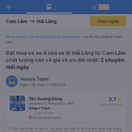
arrow_back
Tải app Vexere ngay!
Tải app Vexere
-30k
Mở app
Mở app
Nhận ưu đãi thành viên độc
-30k/ghế khi đặt vé máy bay qua
quyền
app
Cam Lâm
Hải Lăng
Chọn ngày
Vé xe khách
xe đi Quảng Trị từ Khánh Hòa
xe đi Hải Lăng từ Cam
Lâm
Đặt mua vé xe 4 nhà xe đi Hải Lăng từ Cam Lâm
chất lượng cao và giá vé ưu đãi nhất
: 2 chuyến
mỗi ngày
Vexere Team
Ngày cập nhật: 07/08/2026
Tân Quang Dũng
3.7
Limousine 22 Phòng Đôi G ( WC)
(3004 đánh giá)
Ngã 3 Thành
15 giờ 30 phút
Văn phòng Quảng Trị
Các bạn nữ lễ tân xinh iu. Các anh, chú, bác VP ĐH vui tính, quan tâm khách,