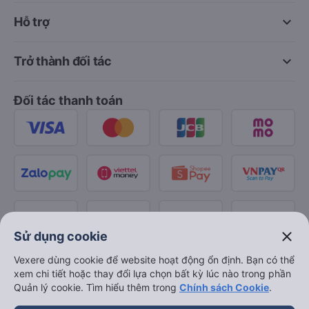
keyboard_arrow_down
Hỗ trợ
keyboard_arrow_down
Trở thành đối tác
Đối tác thanh toán
close
Sử dụng cookie
Vexere dùng cookie để website hoạt động ổn định. Bạn có thể
xem chi tiết hoặc thay đổi lựa chọn bất kỳ lúc nào trong phần
Quản lý cookie. Tìm hiểu thêm trong
Chính sách Cookie
.