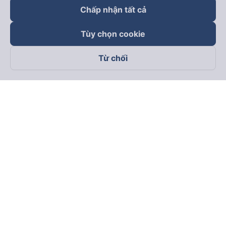
Chấp nhận tất cả
Tùy chọn cookie
Từ chối
Theo dõi chúng tôi trên
Facebook
Tiktok
Youtube
Công ty TNHH Thương Mại Dịch Vụ Vexere
Địa chỉ đăng ký kinh doanh: 8C Chữ Đồng Tử, Phường Tân
Sơn Nhất, TP. Hồ Chí Minh, Việt Nam
Địa chỉ
:
Lầu 2, toà nhà H3 Circo Hoàng Diệu, 384 Hoàng Diệu,
Phường Khánh Hội, TP Hồ Chí Minh, Việt Nam
Tầng 3, toà nhà 101 Láng Hạ, 101 Láng Hạ, Phường Láng, TP.
Hà Nội, Việt Nam
Giấy chứng nhận ĐKKD số 0315133726 do Sở KH và ĐT TP.
Hồ Chí Minh cấp lần đầu ngày 27/6/2018
Bản quyền © 2025 thuộc về Vexere.com