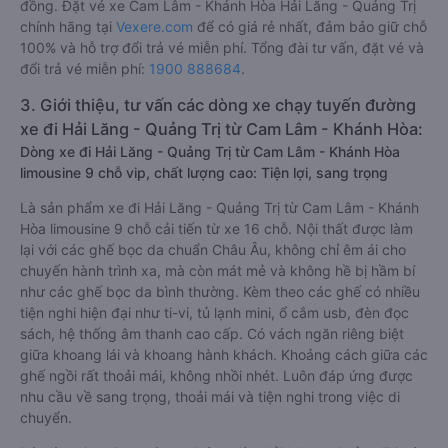
đồng. Đặt vé xe Cam Lâm - Khánh Hòa Hải Lăng - Quảng Trị
chính hãng tại
Vexere.com
để có giá rẻ nhất, đảm bảo giữ chỗ
100% và hỗ trợ đổi trả vé miễn phí. Tổng đài tư vấn, đặt vé và
đổi trả vé miễn phí:
1900 888684
.
3. Giới thiệu, tư vấn các dòng xe chạy tuyến đường
xe đi Hải Lăng - Quảng Trị từ Cam Lâm - Khánh Hòa:
Dòng xe đi Hải Lăng - Quảng Trị từ Cam Lâm - Khánh Hòa
limousine 9 chỗ vip, chất lượng cao: Tiện lợi, sang trọng
Là sản phẩm xe đi Hải Lăng - Quảng Trị từ Cam Lâm - Khánh
Hòa limousine 9 chỗ cải tiến từ xe 16 chỗ. Nội thất được làm
lại với các ghế bọc da chuẩn Châu Âu, không chỉ êm ái cho
chuyến hành trình xa, mà còn mát mẻ và không hề bị hầm bí
như các ghế bọc da bình thường. Kèm theo các ghế có nhiều
tiện nghi hiện đại như ti-vi, tủ lạnh mini, ổ cắm usb, đèn đọc
sách, hệ thống âm thanh cao cấp. Có vách ngăn riêng biệt
giữa khoang lái và khoang hành khách. Khoảng cách giữa các
ghế ngồi rất thoải mái, không nhồi nhét. Luôn đáp ứng được
nhu cầu về sang trọng, thoải mái và tiện nghi trong việc di
chuyển.