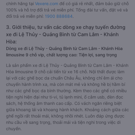
chính hãng tại
Vexere.com
để có giá rẻ nhất, đảm bảo giữ chỗ
100% và hỗ trợ đổi trả vé miễn phí. Tổng đài tư vấn, đặt vé và
đổi trả vé miễn phí:
1900 888684
.
3. Giới thiệu, tư vấn các dòng xe chạy tuyến đường
xe đi Lệ Thủy - Quảng Bình từ Cam Lâm - Khánh
Hòa:
Dòng xe đi Lệ Thủy - Quảng Bình từ Cam Lâm - Khánh Hòa
limousine 9 chỗ vip, chất lượng cao: Tiện lợi, sang trọng
Là sản phẩm xe đi Lệ Thủy - Quảng Bình từ Cam Lâm - Khánh
Hòa limousine 9 chỗ cải tiến từ xe 16 chỗ. Nội thất được làm
lại với các ghế bọc da chuẩn Châu Âu, không chỉ êm ái cho
chuyến hành trình xa, mà còn mát mẻ và không hề bị hầm bí
như các ghế bọc da bình thường. Kèm theo các ghế có nhiều
tiện nghi hiện đại như ti-vi, tủ lạnh mini, ổ cắm usb, đèn đọc
sách, hệ thống âm thanh cao cấp. Có vách ngăn riêng biệt
giữa khoang lái và khoang hành khách. Khoảng cách giữa các
ghế ngồi rất thoải mái, không nhồi nhét. Luôn đáp ứng được
nhu cầu về sang trọng, thoải mái và tiện nghi trong việc di
chuyển.