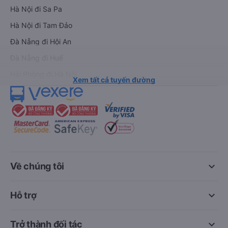
Hà Nội đi Sa Pa
Hà Nội đi Tam Đảo
Đà Nẵng đi Hội An
Đà Nẵng đi Huế
Hải Phòng đi Hà Nội
Xem tất cả tuyến đường
keyboard_arrow_down
Về chúng tôi
keyboard_arrow_down
Hỗ trợ
keyboard_arrow_down
Trở thành đối tác