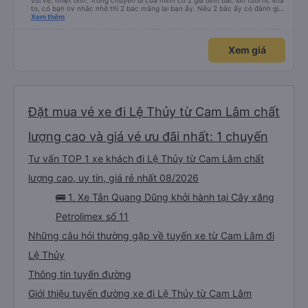
vui vẻ, nhiệt tình. Trong chuyến đi của mình có 2 gia đình bác lớn tuổi nc khá
to, có bạn nv nhắc nhở thì 2 bác mắng lại bạn ấy. Nếu 2 bác ấy có đánh giá
xấu thì mình ngược lại nha. Bạn ấy nhắc nhở rất đúng. 2 bác nói rất to. To
Xem thêm
đến lỗi mình ngủ còn mơ được câu chuyện các bác nói với nhau xuất hiện
trong giấc mơ của mình luôn. Nên nếu bạn ấy bị phản ánh thì đừng trừ lương
bạn ấy nha. Nếu bạn ấy bị trừ thì bảo bạn ấy liên hệ sđt của mình, mình hỗ
Xem giá
trợ ạ. Số mình đuôi 666, chuyến ĐH-NT ngày 16/1. À các bạn nữ lễ tân xinh
iu còn đổi cho mình phòng đơn sang đôi xong còn note là (một mình) yêu
luôn. Nhưng phòng đôi mà nằm một thì mỗi lần xe rẽ 1 cái là ✈️ Ít đi xe khách
nhưng đủ để đánh giá 10/10.
Đặt mua vé xe đi Lệ Thủy từ Cam Lâm chất
lượng cao và giá vé ưu đãi nhất: 1 chuyến
Tư vấn TOP 1 xe khách đi Lệ Thủy từ Cam Lâm chất
lượng cao, uy tín, giá rẻ nhất 08/2026
🚌 1. Xe Tân Quang Dũng khởi hành tại Cây xăng
Petrolimex số 11
Những câu hỏi thường gặp về tuyến xe từ Cam Lâm đi
Lệ Thủy
Thông tin tuyến đường
Giới thiệu tuyến đường xe đi Lệ Thủy từ Cam Lâm