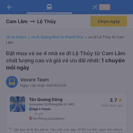
arrow_back
Tải app Vexere ngay!
Tải app Vexere
-30k
Mở app
Mở app
Nhận ưu đãi thành viên độc
-30k/ghế khi đặt vé máy bay qua
quyền
app
Cam Lâm
Lệ Thủy
Chọn ngày
Vé xe khách
xe đi Quảng Bình từ Khánh Hòa
xe đi Lệ Thủy từ Cam
Lâm
Đặt mua vé xe 4 nhà xe đi Lệ Thủy từ Cam Lâm
chất lượng cao và giá vé ưu đãi nhất
: 1 chuyến
mỗi ngày
Vexere Team
Ngày cập nhật: 06/08/2026
Tân Quang Dũng
3.7
Limousine 22 Phòng Đôi G ( WC)
(3002 đánh giá)
Ngã 3 Thành
18 giờ
Văn Phòng Quảng Bình
Các bạn nữ lễ tân xinh iu. Các anh, chú, bác VP ĐH vui tính, quan tâm khách,