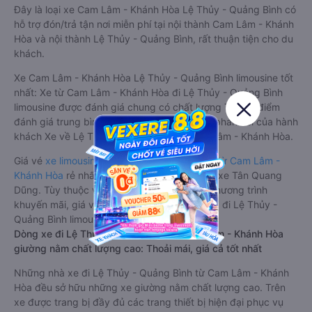
Đây là loại xe Cam Lâm - Khánh Hòa Lệ Thủy - Quảng Bình có
hỗ trợ đón/trả tận nơi miễn phí tại nội thành Cam Lâm - Khánh
Hòa và nội thành Lệ Thủy - Quảng Bình, rất thuận tiện cho du
khách.
Xe Cam Lâm - Khánh Hòa Lệ Thủy - Quảng Bình limousine tốt
nhất: Xe từ Cam Lâm - Khánh Hòa đi Lệ Thủy - Quảng Bình
limousine được đánh giá chung có chất lượng Tốt với điểm
đánh giá trung bình từ 3.7/5 dựa trên 2999 phản hồi của hành
khách Xe về Lệ Thủy - Quảng Bình từ Cam Lâm - Khánh Hòa.
Giá vé
xe limousine đi Lệ Thủy - Quảng Bình từ Cam Lâm -
Khánh Hòa
rẻ nhất là 650000VND của hãng xe Tân Quang
Dũng. Tùy thuộc vào vị trí ngồi của bạn và chương trình
khuyến mãi, giá vé Xe Cam Lâm - Khánh Hòa đi Lệ Thủy -
Quảng Bình limousine này có thể sẽ rẻ hơn
Dòng xe đi Lệ Thủy - Quảng Bình từ Cam Lâm - Khánh Hòa
giường nằm chất lượng cao: Thoải mái, giá cả tốt nhất
Những nhà xe đi Lệ Thủy - Quảng Bình từ Cam Lâm - Khánh
Hòa đều sở hữu những xe giường nằm chất lượng cao. Trên
xe được trang bị đầy đủ các trang thiết bị hiện đại phục vụ