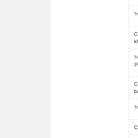
Tr
C
k
T
gi
C
b
T
C