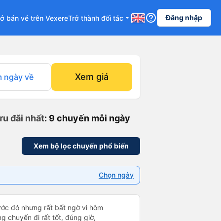
help_outline
Đăng nhập
ở bán vé trên Vexere
Trở thành đối tác
arrow_drop_down
Xem giá
 ngày về
ưu đãi nhất
: 9 chuyến mỗi ngày
Xem bộ lọc chuyến phổ biến
Chọn ngày
rước đó nhưng rất bất ngờ vì hôm
ng chuyến đi rất tốt, đúng giờ,