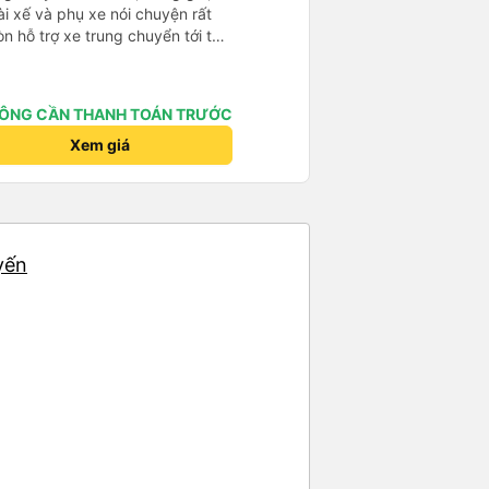
tài xế và phụ xe nói chuyện rất
òn hỗ trợ xe trung chuyển tới tận
g nhà xe duy trì được chất lượng
ÔNG CẦN THANH TOÁN TRƯỚC
Xem giá
yến