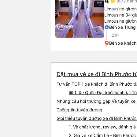
4
star
(672 đánh
Limousine giườ
Limousine 34 gi
Limousine giườ
Bến xe Trung
21h
Bến xe khách
Đặt mua vé xe đi Bình Phước từ
Tư vấn TOP 1 xe khách đi Bình Phước từ
🚌 1. Xe Quốc Đạt khởi hành tại 
Những câu hỏi thường gặp về tuyến xe 
Thông tin tuyến đường
Giới thiệu tuyến đường xe đi Bình Phướ
1. Về chất lượng, review, đánh g
2. Giá vé xe Cẩm Lệ - Bình Phước