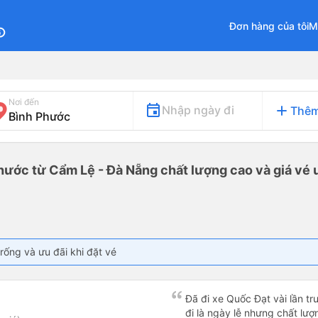
Đơn hàng của tôi
M
fo
Nơi đến
add
Nhập ngày đi
Thêm
hước từ Cẩm Lệ - Đà Nẵng chất lượng cao và giá vé 
rống và ưu đãi khi đặt vé
Đã đi xe Quốc Đạt vài lần t
đi là ngày lễ nhưng chất lượ