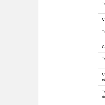
T
C
T
C
T
C
c
T
đ