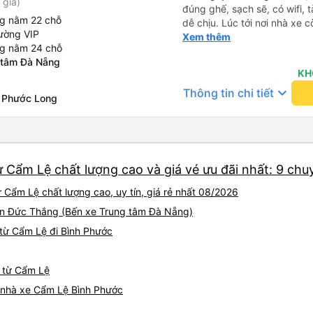
 giá)
đúng ghế, sạch sẽ, có wifi, 
ng nằm 22 chỗ
dễ chịu. Lúc tới nơi nhà xe c
ường VIP
nhà. 10đ cho nhà xe, hy vọn
Xem thêm
ng nằm 24 chỗ
này. Cảm ơn
 tâm Đà Nẵng
KH
keyboard_arrow_down
Thông tin chi tiết
 Phước Long
 Cẩm Lệ chất lượng cao và giá vé ưu đãi nhất: 9 chu
 Cẩm Lệ chất lượng cao, uy tín, giá rẻ nhất 08/2026
Tôn Đức Thắng (Bến xe Trung tâm Đà Nẵng)
từ Cẩm Lệ đi Bình Phước
c từ Cẩm Lệ
iá nhà xe Cẩm Lệ Bình Phước