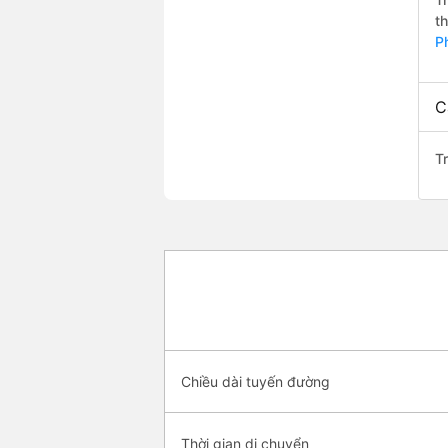
t
P
C
T
Chiều dài tuyến đường
Thời gian di chuyển