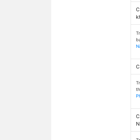
C
k
T
b
N
C
T
t
P
C
N
T