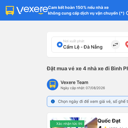
Cam kết hoàn 150% nếu nhà xe

không cung cấp dịch vụ vận chuyển (*)
in
Nơi xuất phát
import_export
Đặt mua vé xe 4 nhà xe đi Bình P
Vexere Team
Ngày cập nhật: 07/08/2026
Chọn ngày đi để xem giá vé, số ghế t
info
Quốc Đạt
Xác nhận tức thì