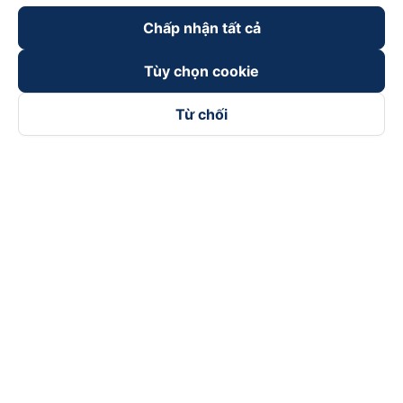
Chấp nhận tất cả
Tùy chọn cookie
Từ chối
Theo dõi chúng tôi trên
Facebook
Tiktok
Youtube
Công ty TNHH Thương Mại Dịch Vụ Vexere
Địa chỉ đăng ký kinh doanh: 8C Chữ Đồng Tử, Phường Tân
Sơn Nhất, TP. Hồ Chí Minh, Việt Nam
Địa chỉ
:
Lầu 2, toà nhà H3 Circo Hoàng Diệu, 384 Hoàng Diệu,
Phường Khánh Hội, TP Hồ Chí Minh, Việt Nam
Tầng 3, toà nhà 101 Láng Hạ, 101 Láng Hạ, Phường Láng, TP.
Hà Nội, Việt Nam
Giấy chứng nhận ĐKKD số 0315133726 do Sở KH và ĐT TP.
Hồ Chí Minh cấp lần đầu ngày 27/6/2018