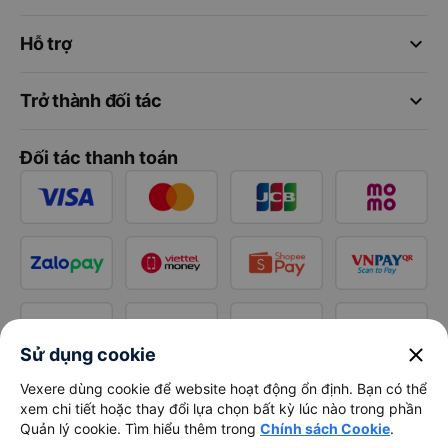
keyboard_arrow_down
Hỗ trợ
keyboard_arrow_down
Trở thành đối tác
Đối tác thanh toán
close
Sử dụng cookie
Vexere dùng cookie để website hoạt động ổn định. Bạn có thể
xem chi tiết hoặc thay đổi lựa chọn bất kỳ lúc nào trong phần
Quản lý cookie. Tìm hiểu thêm trong
Chính sách Cookie
.