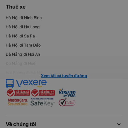
Thuê xe
Hà Nội đi Ninh Bình
Hà Nội đi Hạ Long
Hà Nội đi Sa Pa
Hà Nội đi Tam Đảo
Đà Nẵng đi Hội An
Đà Nẵng đi Huế
Hải Phòng đi Hà Nội
Xem tất cả tuyến đường
keyboard_arrow_down
Về chúng tôi