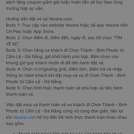
sách tặng coupon giảm giá hoặc hoàn tiền sẽ tùy theo từng
trường hợp sự việc.
Hướng dẫn đặt vé tại Vexere.com:
Bước 1: Truy cập vào website Vexere hoặc tải app Vexere trên
CH Play hoặc App Store.
Bước 2: Chọn điểm đi, điểm đến, ngày đi, sau đó chọn “TÌM
VÉ XE”.
Bước 3: Chọn hãng xe khách đi Chơn Thành - Bình Phước từ
Cẩm Lệ - Đà Nẵng, giờ khởi hành phù hợp. Bấm chọn vào
khung giờ quý khách muốn đi để tiến hành đặt vé.
Bước 4: Chọn vị trí/giường ghế, điểm đón, điểm trả và nhập
thông tin hành khách khi đặt mua vé xe đi Chơn Thành - Bình
Phước từ Cẩm Lệ - Đà Nẵng
Bước 5: Chọn hình thức thanh toán vé phù hợp và tiến hành
thanh toán vé.
Việc đặt mua và thanh toán vé xe khách đi Chơn Thành - Bình
Phước từ Cẩm Lệ - Đà Nẵng cũng vô cùng đơn giản, tiện lợi
khi
Vexere.com
hỗ trợ đến 06 hình thức thanh toán khác nhau
bao gồm:
Thanh toán bằng tiền mặt tại các cửa hàng tiện lợi và