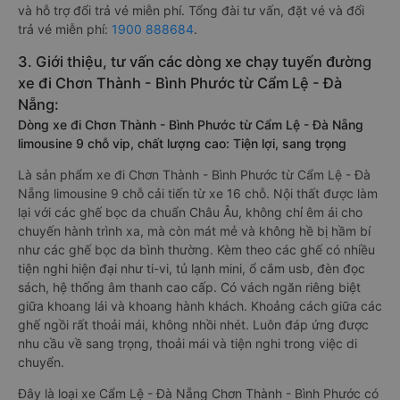
và hỗ trợ đổi trả vé miễn phí. Tổng đài tư vấn, đặt vé và đổi
trả vé miễn phí:
1900 888684
.
3. Giới thiệu, tư vấn các dòng xe chạy tuyến đường
xe đi Chơn Thành - Bình Phước từ Cẩm Lệ - Đà
Nẵng:
Dòng xe đi Chơn Thành - Bình Phước từ Cẩm Lệ - Đà Nẵng
limousine 9 chỗ vip, chất lượng cao: Tiện lợi, sang trọng
Là sản phẩm xe đi Chơn Thành - Bình Phước từ Cẩm Lệ - Đà
Nẵng limousine 9 chỗ cải tiến từ xe 16 chỗ. Nội thất được làm
lại với các ghế bọc da chuẩn Châu Âu, không chỉ êm ái cho
chuyến hành trình xa, mà còn mát mẻ và không hề bị hầm bí
như các ghế bọc da bình thường. Kèm theo các ghế có nhiều
tiện nghi hiện đại như ti-vi, tủ lạnh mini, ổ cắm usb, đèn đọc
sách, hệ thống âm thanh cao cấp. Có vách ngăn riêng biệt
giữa khoang lái và khoang hành khách. Khoảng cách giữa các
ghế ngồi rất thoải mái, không nhồi nhét. Luôn đáp ứng được
nhu cầu về sang trọng, thoải mái và tiện nghi trong việc di
chuyển.
Đây là loại xe Cẩm Lệ - Đà Nẵng Chơn Thành - Bình Phước có