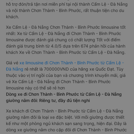
hỗ trợ đón/trả tận nơi miễn phí tại nội thành Cẩm Lệ - Đà Nẵng
và nội thành Chơn Thành - Bình Phước, rất thuận tiện cho du
khách.
Xe Cẩm Lệ - Đà Nẵng Chơn Thành - Bình Phước limousine tốt
nhất: Xe từ Cẩm Lệ - Đà Nẵng đi Chơn Thành - Bình Phước
limousine được đánh giá chung có chất lượng Tốt với điểm
đánh giá trung bình từ 4.0/5 dựa trên 674 phản hồi của hành
khách Xe về Chơn Thành - Bình Phước từ Cẩm Lệ - Đà Nẵng.
Giá vé
xe limousine đi Chơn Thành - Bình Phước từ Cẩm Lệ -
Đà Nẵng
rẻ nhất là 700000VND của hãng xe Quốc Đạt. Tùy
thuộc vào vị trí ngồi của bạn và chương trình khuyến mãi, giá
vé Xe Cẩm Lệ - Đà Nẵng đi Chơn Thành - Bình Phước
limousine này có thể sẽ rẻ hơn
Dòng xe đi Chơn Thành - Bình Phước từ Cẩm Lệ - Đà Nẵng
giường nằm đôi: Riêng tư, đầy đủ tiện nghi
Xe khách đi Chơn Thành - Bình Phước từ Cẩm Lệ - Đà Nẵng
giường nằm đôi là loại xe đặc biệt. Với mỗi giường được thiết
kế như một phòng ngủ khách sạn sang trọng, hiện đại. Đây là
dòng xe giường nằm cho cặp đôi đi Chơn Thành - Bình Phước