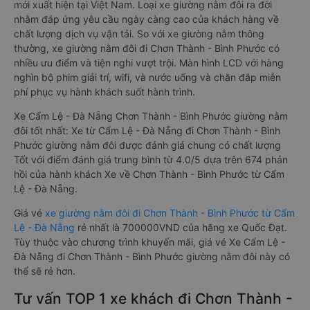
mới xuất hiện tại Việt Nam. Loại xe giường nằm đôi ra đời
nhằm đáp ứng yêu cầu ngày càng cao của khách hàng về
chất lượng dịch vụ vận tải. So với xe giường nằm thông
thường, xe giường nằm đôi đi Chơn Thành - Bình Phước có
nhiều ưu điểm và tiện nghi vượt trội. Màn hình LCD với hàng
nghìn bộ phim giải trí, wifi, và nước uống và chăn đắp miễn
phí phục vụ hành khách suốt hành trình.
Xe Cẩm Lệ - Đà Nẵng Chơn Thành - Bình Phước giường nằm
đôi tốt nhất: Xe từ Cẩm Lệ - Đà Nẵng đi Chơn Thành - Bình
Phước giường nằm đôi được đánh giá chung có chất lượng
Tốt với điểm đánh giá trung bình từ 4.0/5 dựa trên 674 phản
hồi của hành khách Xe về Chơn Thành - Bình Phước từ Cẩm
Lệ - Đà Nẵng.
Giá vé
xe giường nằm đôi đi Chơn Thành - Bình Phước từ Cẩm
Lệ - Đà Nẵng
rẻ nhất là 700000VND của hãng xe Quốc Đạt.
Tùy thuộc vào chương trình khuyến mãi, giá vé Xe Cẩm Lệ -
Đà Nẵng đi Chơn Thành - Bình Phước giường nằm đôi này có
thể sẽ rẻ hơn.
Tư vấn TOP 1 xe khách đi Chơn Thành -