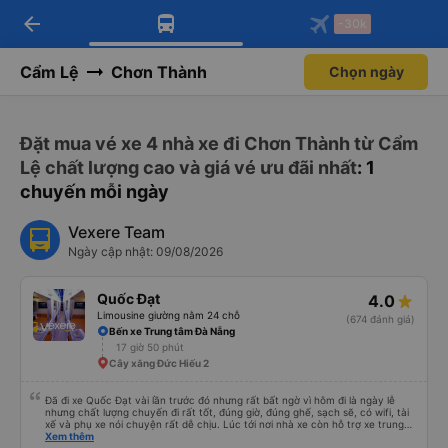
arrow_back
Tải app Vexere ngay!
Tải app Vexere
-30k
Mở app
Mở app
Nhận ưu đãi thành viên độc
-30k/ghế khi đặt vé máy bay qua
quyền
app
Cẩm Lệ
Chơn Thành
Chọn ngày
Đặt mua vé xe 4 nhà xe đi Chơn Thành từ Cẩm
Lệ chất lượng cao và giá vé ưu đãi nhất
: 1
chuyến mỗi ngày
Vexere Team
Ngày cập nhật: 09/08/2026
Quốc Đạt
4.0
Limousine giường nằm 24 chỗ
(674 đánh giá)
Bến xe Trung tâm Đà Nẵng
17 giờ 50 phút
Cây xăng Đức Hiếu 2
Đã đi xe Quốc Đạt vài lần trước đó nhưng rất bất ngờ vì hôm đi là ngày lễ
nhưng chất lượng chuyến đi rất tốt, đúng giờ, đúng ghế, sạch sẽ, có wifi, tài
xế và phụ xe nói chuyện rất dễ chịu. Lúc tới nơi nhà xe còn hỗ trợ xe trung
chuyển tới tận nhà. 10đ cho nhà xe, hy vọng nhà xe duy trì được chất lượng
Xem thêm