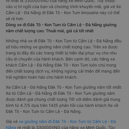
rẻ nhất là 330000VND của hãng xe Minh Quốc. Tùy thuộc
vào vị trí ngồi của bạn và chương trình khuyến mãi, giá vé Xe
Cẩm Lệ - Đà Nẵng đi Đăk Tô - Kon Tum limousine này có thể
sẽ rẻ hơn
Dòng xe đi Đăk Tô - Kon Tum từ Cẩm Lệ - Đà Nẵng giường
nằm chất lượng cao: Thoải mái, giá cả tốt nhất
Những nhà xe đi Đăk Tô - Kon Tum từ Cẩm Lệ - Đà Nẵng đều
sở hữu những xe giường nằm chất lượng cao. Trên xe được
trang bị đầy đủ các trang thiết bị hiện đại phục vụ cho nhu
cầu di chuyển của hành khách. Bên cạnh đó, các hãng xe
khách Cẩm Lệ - Đà Nẵng Đăk Tô - Kon Tum luôn chú trọng
đến chất lượng dịch vụ, không ngừng cải thiện để mang đến
trải nghiệm hoàn hảo cho hành khách.
Xe Cẩm Lệ - Đà Nẵng Đăk Tô - Kon Tum giường nằm tốt nhất:
Xe từ Cẩm Lệ - Đà Nẵng đi Đăk Tô - Kon Tum giường nằm
được đánh giá chung chất lượng Tốt với điểm đánh giá trung
bình từ 4.7/5 dựa trên 1425 phản hồi của hành khách Xe về
Đăk Tô - Kon Tum từ Cẩm Lệ - Đà Nẵng.
Giá vé
xe giường nằm đi Đăk Tô - Kon Tum từ Cẩm Lệ - Đà
Nẵng
rẻ nhất là 330000VND của hãng xe Minh Quốc. Tùy