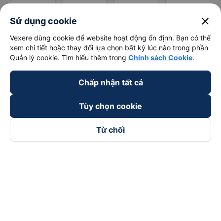
close
Sử dụng cookie
Vexere dùng cookie để website hoạt động ổn định. Bạn có thể
xem chi tiết hoặc thay đổi lựa chọn bất kỳ lúc nào trong phần
Quản lý cookie. Tìm hiểu thêm trong
Chính sách Cookie
.
Chấp nhận tất cả
Tùy chọn cookie
Từ chối
Theo dõi chúng tôi trên
Facebook
Tiktok
Youtube
Công ty TNHH Thương Mại Dịch Vụ Vexere
Địa chỉ đăng ký kinh doanh: 8C Chữ Đồng Tử, Phường Tân
Sơn Nhất, TP. Hồ Chí Minh, Việt Nam