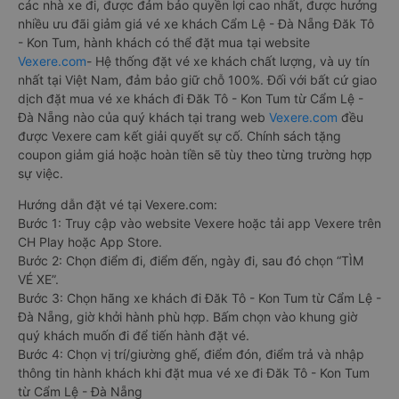
các nhà xe đi, được đảm bảo quyền lợi cao nhất, được hưởng
nhiều ưu đãi giảm giá vé xe khách Cẩm Lệ - Đà Nẵng Đăk Tô
- Kon Tum, hành khách có thể đặt mua tại website
Vexere.com
- Hệ thống đặt vé xe khách chất lượng, và uy tín
nhất tại Việt Nam, đảm bảo giữ chỗ 100%. Đối với bất cứ giao
dịch đặt mua vé xe khách đi Đăk Tô - Kon Tum từ Cẩm Lệ -
Đà Nẵng nào của quý khách tại trang web
Vexere.com
đều
được Vexere cam kết giải quyết sự cố. Chính sách tặng
coupon giảm giá hoặc hoàn tiền sẽ tùy theo từng trường hợp
sự việc.
Hướng dẫn đặt vé tại Vexere.com:
Bước 1: Truy cập vào website Vexere hoặc tải app Vexere trên
CH Play hoặc App Store.
Bước 2: Chọn điểm đi, điểm đến, ngày đi, sau đó chọn “TÌM
VÉ XE”.
Bước 3: Chọn hãng xe khách đi Đăk Tô - Kon Tum từ Cẩm Lệ -
Đà Nẵng, giờ khởi hành phù hợp. Bấm chọn vào khung giờ
quý khách muốn đi để tiến hành đặt vé.
Bước 4: Chọn vị trí/giường ghế, điểm đón, điểm trả và nhập
thông tin hành khách khi đặt mua vé xe đi Đăk Tô - Kon Tum
từ Cẩm Lệ - Đà Nẵng