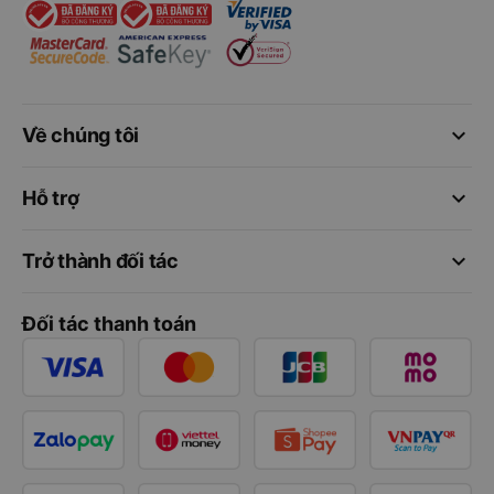
keyboard_arrow_down
Về chúng tôi
keyboard_arrow_down
Hỗ trợ
keyboard_arrow_down
Trở thành đối tác
Đối tác thanh toán