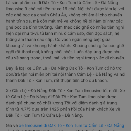
Là sản phẩm xe đi Đăk Tô - Kon Tum từ Cẩm Lệ - Đà Nẵng
limousine 9 chỗ cải tiến từ xe 16 chỗ. Nội thất được làm lại với
các ghế bọc da chuẩn Châu Âu, không chỉ êm ái cho chuyến
hành trình xa, mà còn mát mẻ và không hề bị hầm bí như các
ghế bọc da bình thường. Kèm theo các ghế có nhiều tiện nghi
hiện đại như ti-vi, tủ lạnh mini, ổ cắm usb, đèn đọc sách, hệ
thống âm thanh cao cấp. Có vách ngăn riêng biệt giữa
khoang lái và khoang hành khách. Khoảng cách giữa các ghế
ngồi rất thoải mái, không nhồi nhét. Luôn đáp ứng được nhu
cầu về sang trọng, thoải mái và tiện nghi trong việc di chuyển.
Đây là loại xe Cẩm Lệ - Đà Nẵng Đăk Tô - Kon Tum có hỗ trợ
đón/trả tận nơi miễn phí tại nội thành Cẩm Lệ - Đà Nẵng và nội
thành Đăk Tô - Kon Tum, rất thuận tiện cho du khách.
Xe Cẩm Lệ - Đà Nẵng Đăk Tô - Kon Tum limousine tốt nhất: Xe
từ Cẩm Lệ - Đà Nẵng đi Đăk Tô - Kon Tum limousine được
đánh giá chung có chất lượng Tốt với điểm đánh giá trung
bình từ 4.7/5 dựa trên 1425 phản hồi của hành khách Xe về
Đăk Tô - Kon Tum từ Cẩm Lệ - Đà Nẵng.
Giá vé
xe limousine đi Đăk Tô - Kon Tum từ Cẩm Lệ - Đà Nẵng