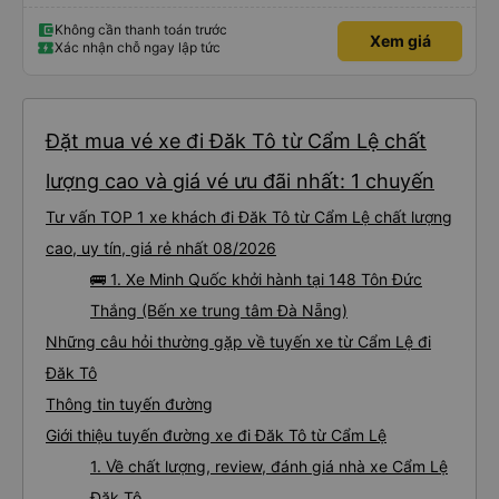
trên app sẽ có khác với thực tế, buổi sáng của ngày khởi hành nhà xe sẽ gọi
để hẹn giờ. Các bạn phải đến đúng giờ nhà xe hẹn nhé.
Không cần thanh toán trước
Xem giá
Xác nhận chỗ ngay lập tức
Đặt mua vé xe đi Đăk Tô từ Cẩm Lệ chất
lượng cao và giá vé ưu đãi nhất: 1 chuyến
Tư vấn TOP 1 xe khách đi Đăk Tô từ Cẩm Lệ chất lượng
cao, uy tín, giá rẻ nhất 08/2026
🚌 1. Xe Minh Quốc khởi hành tại 148 Tôn Đức
Thắng (Bến xe trung tâm Đà Nẵng)
Những câu hỏi thường gặp về tuyến xe từ Cẩm Lệ đi
Đăk Tô
Thông tin tuyến đường
Giới thiệu tuyến đường xe đi Đăk Tô từ Cẩm Lệ
1. Về chất lượng, review, đánh giá nhà xe Cẩm Lệ
Đăk Tô