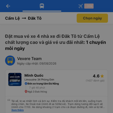
arrow_back
Tải app Vexere ngay!
Tải app Vexere
-30k
Mở app
Mở app
Nhận ưu đãi thành viên độc
-30k/ghế khi đặt vé máy bay qua
quyền
app
Cẩm Lệ
Đăk Tô
Chọn ngày
Đặt mua vé xe 4 nhà xe đi Đăk Tô từ Cẩm Lệ
chất lượng cao và giá vé ưu đãi nhất
: 1 chuyến
mỗi ngày
Vexere Team
Ngày cập nhật: 09/08/2026
Minh Quốc
4.6
Limousine 34 Phòng Đơn
(1427 đánh giá)
Bến xe trung tâm Đà Nẵng
7 giờ 40 phút
Ngã 3 Đak Hring
Tài xế, lơ xe nhiệt tình và lịch sự. Kiểm tra đủ khách mỗi khi lên, xuống trạm
dừng chân. Xe thoải mái (mình đi xe 520k/vé). Trạm dừng tương đối sạch sẽ
(mình cho 7/10). Xe dừng khoảng 2 trạm cho cả đoạn đường đi, nên ai bị tiểu
nhiều thì trước khi khởi hành ráng đừng uống nhiều nước nha. Giờ khởi hành
Xem thêm