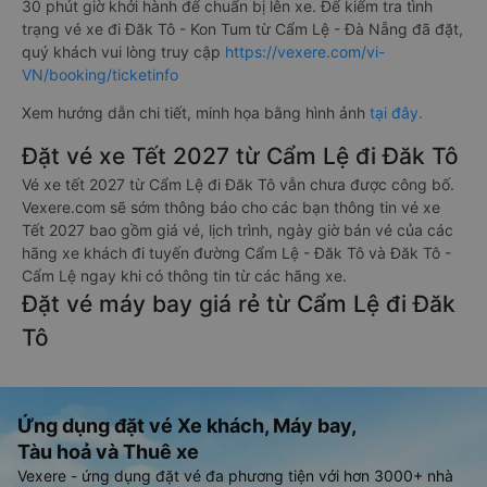
30 phút giờ khởi hành để chuẩn bị lên xe. Để kiểm tra tình
trạng vé xe đi Đăk Tô - Kon Tum từ Cẩm Lệ - Đà Nẵng đã đặt,
quý khách vui lòng truy cập
https://vexere.com/vi-
VN/booking/ticketinfo
Xem hướng dẫn chi tiết, minh họa bằng hình ảnh
tại đây.
Đặt vé xe Tết 2027 từ Cẩm Lệ đi Đăk Tô
Vé xe tết 2027 từ Cẩm Lệ đi Đăk Tô vẫn chưa được công bố.
Vexere.com sẽ sớm thông báo cho các bạn thông tin vé xe
Tết 2027 bao gồm giá vé, lịch trình, ngày giờ bán vé của các
hãng xe khách đi tuyến đường Cẩm Lệ - Đăk Tô và Đăk Tô -
Cẩm Lệ ngay khi có thông tin từ các hãng xe.
Đặt vé máy bay giá rẻ từ Cẩm Lệ đi Đăk
Tô
Ứng dụng đặt vé Xe khách, Máy bay,
Tàu hoả và Thuê xe
Vexere - ứng dụng đặt vé đa phương tiện với hơn 3000+ nhà