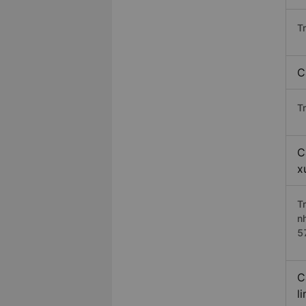
T
C
T
C
x
T
n
5
C
l