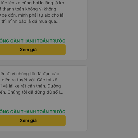
lúc lên xe cũng hơi lo lắng là ko
đã thanh toán không vì không
ờ xe đón, mình phải tự alo cho lái
e thì mình báo là đã mua qua
xe mới kiểm tra và OK. Như vậy,
xác nhận với khách là tốt nhất,
ắng.
ÔNG CẦN THANH TOÁN TRƯỚC
Xem giá
yến đi vì chúng tôi đã đọc các
diễn ra tuyệt vời. Các tài xế
i và lái xe rất cẩn thận. Đường
ển. Chúng tôi đã dừng đủ số lần
 ăn tối. Nhìn chung, ghế ngồi có
người cao trên 180 cm nhưng đó
ng tôi rất thích chuyến đi.
ÔNG CẦN THANH TOÁN TRƯỚC
Xem giá