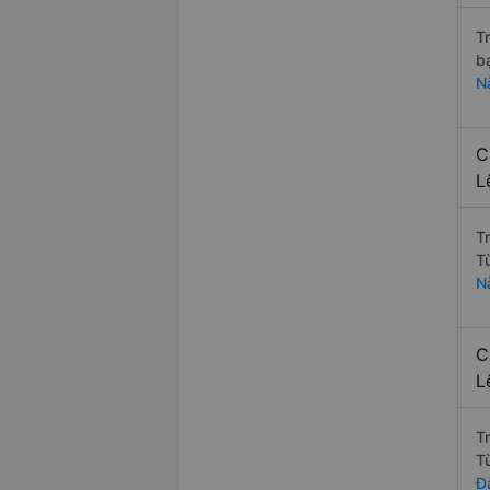
T
b
N
C
L
T
T
N
C
L
T
T
Đ