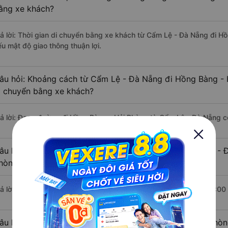
ằng xe khách?
rả lời: Thời gian di chuyển bằng xe khách từ Cẩm Lệ - Đà Nẵng đi H
ếu mật độ giao thông thuận lợi.
âu hỏi: Khoảng cách từ Cẩm Lệ - Đà Nẵng đi Hồng Bàng - 
i chuyển bằng xe khách?
rả lời: Đoạn đường đi Hồng Bàng - Hải Phòng từ Cẩm Lệ - Đà Nẵng c
âu hỏi: Mỗi ngày có bao nhiêu chuyến xe khách Cẩm Lệ - 
hòng ?
rả lời: Trung bình mỗi ngày có khoảng 3 chuyến xe bắt đầu từ 14:00
âu hỏi: Nhà xe đi Cẩm Lệ - Đà Nẵng Hồng Bàng - Hải Phòn