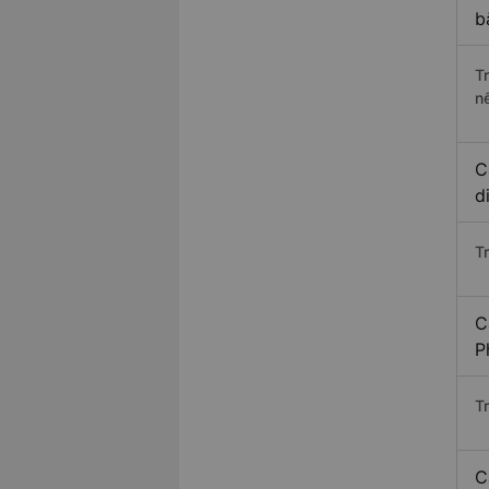
b
T
n
C
d
T
C
P
T
C