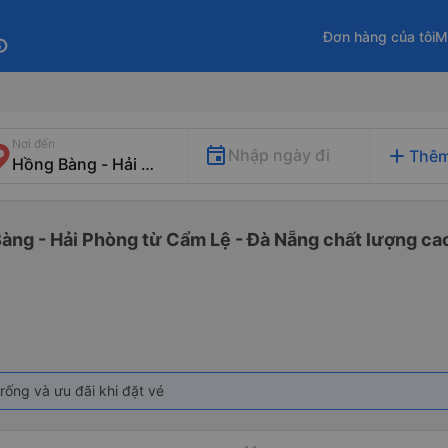
Đơn hàng của tôi
M
fo
Nơi đến
add
Nhập ngày đi
Thêm
àng - Hải Phòng từ Cẩm Lệ - Đà Nẵng chất lượng cao
rống và ưu đãi khi đặt vé