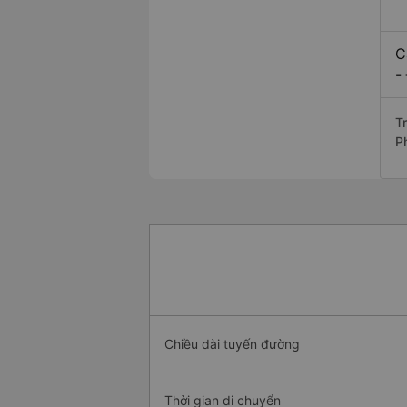
C
-
T
P
Chiều dài tuyến đường
Thời gian di chuyển