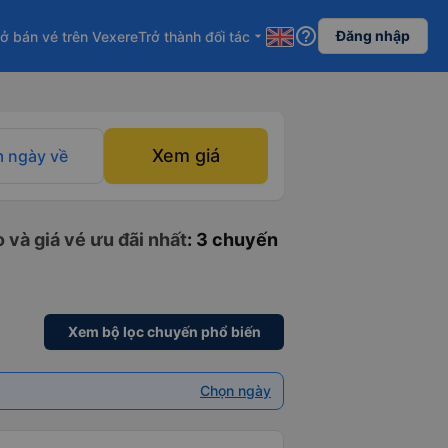
help_outline
Đăng nhập
ở bán vé trên Vexere
Trở thành đối tác
arrow_drop_down
Xem giá
 ngày về
 và giá vé ưu đãi nhất
: 3 chuyến
Xem bộ lọc chuyến phổ biến
Chọn ngày