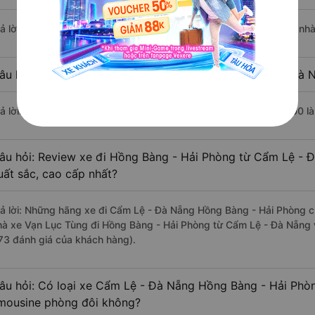
rả lời: Chuyến xe có giờ xuất phát sớm nhất vào lúc 14:00 là của n
âu hỏi: Nhà xe đi Hồng Bàng - Hải Phòng từ Cẩm Lệ - Đà N
rả lời: Chuyến xe có giờ xuất phát trễ (muộn) nhất là vào lúc 17:00 
âu hỏi: Review xe đi Hồng Bàng - Hải Phòng từ Cẩm Lệ - Đ
uất sắc, cao cấp nhất?
rả lời: Những hãng xe đi Cẩm Lệ - Đà Nẵng Hồng Bàng - Hải Phòng ch
hà xe Vạn Lục Tùng đi Hồng Bàng - Hải Phòng từ Cẩm Lệ - Đà Nẵng v
73 đánh giá của khách hàng).
âu hỏi: Có loại xe Cẩm Lệ - Đà Nẵng Hồng Bàng - Hải Phòn
imousine phòng đôi không?