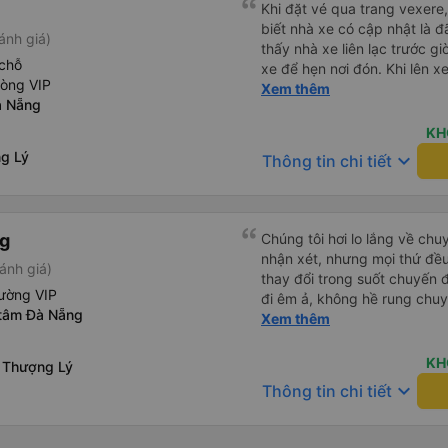
Khi đặt vé qua trang vexere, 
biết nhà xe có cập nhật là 
ánh giá)
thấy nhà xe liên lạc trước gi
chỗ
xe để hẹn nơi đón. Khi lên x
hòng VIP
trang vexere thì lúc đó nhà 
Xem thêm
à Nẵng
nếu nhà xe liên hệ trước để 
tránh để khách sốt ruột, lo l
KH
g Lý
keyboard_arrow_down
Thông tin chi tiết
ng
Chúng tôi hơi lo lắng về chu
nhận xét, nhưng mọi thứ đều 
ánh giá)
thay đổi trong suốt chuyến đ
ường VIP
đi êm ả, không hề rung chuy
 tâm Đà Nẵng
để đi vệ sinh và dừng lại để
Xem thêm
thể hơi ngắn đối với những 
không phải là vấn đề lớn. Chú
KH
 Thượng Lý
keyboard_arrow_down
Thông tin chi tiết