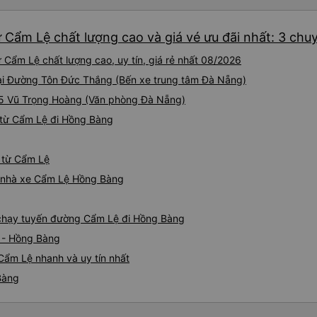
 Cẩm Lệ chất lượng cao và giá vé ưu đãi nhất: 3 chu
Cẩm Lệ chất lượng cao, uy tín, giá rẻ nhất 08/2026
tại Đường Tôn Đức Thắng (Bến xe trung tâm Đà Nẵng)
 55 Vũ Trọng Hoàng (Văn phòng Đà Nẵng)
 từ Cẩm Lệ đi Hồng Bàng
g từ Cẩm Lệ
iá nhà xe Cẩm Lệ Hồng Bàng
e chạy tuyến đường Cẩm Lệ đi Hồng Bàng
 - Hồng Bàng
Cẩm Lệ nhanh và uy tín nhất
Bàng