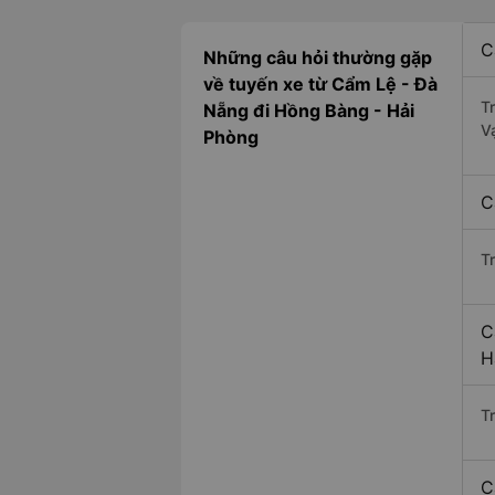
C
Những câu hỏi thường gặp
về tuyến xe từ Cẩm Lệ - Đà
T
Nẵng đi Hồng Bàng - Hải
V
Phòng
C
T
C
H
Tr
C