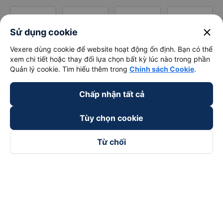
close
Sử dụng cookie
Vexere dùng cookie để website hoạt động ổn định. Bạn có thể
xem chi tiết hoặc thay đổi lựa chọn bất kỳ lúc nào trong phần
Quản lý cookie. Tìm hiểu thêm trong
Chính sách Cookie
.
Chấp nhận tất cả
Tùy chọn cookie
Từ chối
Theo dõi chúng tôi trên
Facebook
Tiktok
Youtube
Công ty TNHH Thương Mại Dịch Vụ Vexere
Địa chỉ đăng ký kinh doanh: 8C Chữ Đồng Tử, Phường Tân