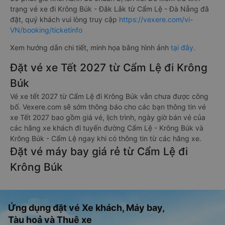
trạng vé xe đi Krông Búk - Đắk Lắk từ Cẩm Lệ - Đà Nẵng đã
đặt, quý khách vui lòng truy cập
https://vexere.com/vi-
VN/booking/ticketinfo
Xem hướng dẫn chi tiết, minh họa bằng hình ảnh
tại đây.
Đặt vé xe Tết 2027 từ Cẩm Lệ đi Krông
Búk
Vé xe tết 2027 từ Cẩm Lệ đi Krông Búk vẫn chưa được công
bố. Vexere.com sẽ sớm thông báo cho các bạn thông tin vé
xe Tết 2027 bao gồm giá vé, lịch trình, ngày giờ bán vé của
các hãng xe khách đi tuyến đường Cẩm Lệ - Krông Búk và
Krông Búk - Cẩm Lệ ngay khi có thông tin từ các hãng xe.
Đặt vé máy bay giá rẻ từ Cẩm Lệ đi
Krông Búk
Ứng dụng đặt vé Xe khách, Máy bay,
Tàu hoả và Thuê xe