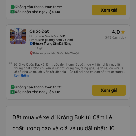
Không cần thanh toán trước
Xem giá
Xác nhận chỗ ngay lập tức
Quốc Đạt
4.0
Limousine 34 giường VIP
(673 đánh giá)
Limousine giường nằm 24 chỗ
Bến xe Trung tâm Đà Nẵng
11 giờ
Bến xe phía bắc Buôn Ma Thuột
Đã đi xe Quốc Đạt vài lần trước đó nhưng rất bất ngờ vì hôm đi là ngày lễ
nhưng chất lượng chuyến đi rất tốt, đúng giờ, đúng ghế, sạch sẽ, có wifi, tài
xế và phụ xe nói chuyện rất dễ chịu. Lúc tới nơi nhà xe còn hỗ trợ xe trung
chuyển tới tận nhà. 10đ cho nhà xe, hy vọng nhà xe duy trì được chất lượng
Xem thêm
này. Cảm ơn
Không cần thanh toán trước
Xem giá
Xác nhận chỗ ngay lập tức
Đặt mua vé xe đi Krông Búk từ Cẩm Lệ
chất lượng cao và giá vé ưu đãi nhất: 10