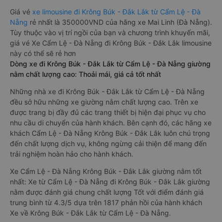
Giá vé
xe limousine đi Krông Búk - Đắk Lắk từ Cẩm Lệ - Đà
Nẵng
rẻ nhất là 350000VND của hãng xe Mai Linh (Đà Nẵng).
Tùy thuộc vào vị trí ngồi của bạn và chương trình khuyến mãi,
giá vé Xe Cẩm Lệ - Đà Nẵng đi Krông Búk - Đắk Lắk limousine
này có thể sẽ rẻ hơn
Dòng xe đi Krông Búk - Đắk Lắk từ Cẩm Lệ - Đà Nẵng giường
nằm chất lượng cao: Thoải mái, giá cả tốt nhất
Những nhà xe đi Krông Búk - Đắk Lắk từ Cẩm Lệ - Đà Nẵng
đều sở hữu những xe giường nằm chất lượng cao. Trên xe
được trang bị đầy đủ các trang thiết bị hiện đại phục vụ cho
nhu cầu di chuyển của hành khách. Bên cạnh đó, các hãng xe
khách Cẩm Lệ - Đà Nẵng Krông Búk - Đắk Lắk luôn chú trọng
đến chất lượng dịch vụ, không ngừng cải thiện để mang đến
trải nghiệm hoàn hảo cho hành khách.
Xe Cẩm Lệ - Đà Nẵng Krông Búk - Đắk Lắk giường nằm tốt
nhất: Xe từ Cẩm Lệ - Đà Nẵng đi Krông Búk - Đắk Lắk giường
nằm được đánh giá chung chất lượng Tốt với điểm đánh giá
trung bình từ 4.3/5 dựa trên 1817 phản hồi của hành khách
Xe về Krông Búk - Đắk Lắk từ Cẩm Lệ - Đà Nẵng.