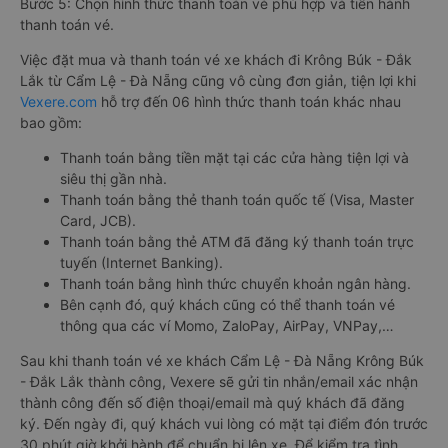
Bước 5: Chọn hình thức thanh toán vé phù hợp và tiến hành
thanh toán vé.
Việc đặt mua và thanh toán vé xe khách đi Krông Búk - Đắk
Lắk từ Cẩm Lệ - Đà Nẵng cũng vô cùng đơn giản, tiện lợi khi
Vexere.com
hỗ trợ đến 06 hình thức thanh toán khác nhau
bao gồm:
Thanh toán bằng tiền mặt tại các cửa hàng tiện lợi và
siêu thị gần nhà.
Thanh toán bằng thẻ thanh toán quốc tế (Visa, Master
Card, JCB).
Thanh toán bằng thẻ ATM đã đăng ký thanh toán trực
tuyến (Internet Banking).
Thanh toán bằng hình thức chuyển khoản ngân hàng.
Bên cạnh đó, quý khách cũng có thể thanh toán vé
thông qua các ví Momo, ZaloPay, AirPay, VNPay,…
Sau khi thanh toán vé xe khách Cẩm Lệ - Đà Nẵng Krông Búk
- Đắk Lắk thành công, Vexere sẽ gửi tin nhắn/email xác nhận
thành công đến số điện thoại/email mà quý khách đã đăng
ký. Đến ngày đi, quý khách vui lòng có mặt tại điểm đón trước
30 phút giờ khởi hành để chuẩn bị lên xe. Để kiểm tra tình