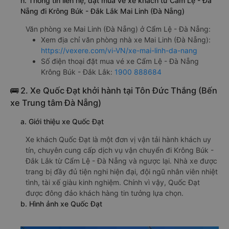
h. Thông tin liên hệ, đặt mua vé xe khách từ Cẩm Lệ - Đà
Nẵng đi Krông Búk - Đắk Lắk Mai Linh (Đà Nẵng)
Văn phòng xe Mai Linh (Đà Nẵng) ở Cẩm Lệ - Đà Nẵng:
Xem địa chỉ văn phòng nhà xe Mai Linh (Đà Nẵng):
https://vexere.com/vi-VN/xe-mai-linh-da-nang
Số điện thoại đặt mua vé xe Cẩm Lệ - Đà Nẵng
Krông Búk - Đắk Lắk:
1900 888684
🚌 2. Xe Quốc Đạt khởi hành tại Tôn Đức Thắng (Bến
xe Trung tâm Đà Nẵng)
a. Giới thiệu xe Quốc Đạt
Xe khách Quốc Đạt là một đơn vị vận tải hành khách uy
tín, chuyên cung cấp dịch vụ vận chuyển đi Krông Búk -
Đắk Lắk từ Cẩm Lệ - Đà Nẵng và ngược lại. Nhà xe được
trang bị đầy đủ tiện nghi hiện đại, đội ngũ nhân viên nhiệt
tình, tài xế giàu kinh nghiệm. Chính vì vậy, Quốc Đạt
được đông đảo khách hàng tin tưởng lựa chọn.
b. Hình ảnh xe Quốc Đạt