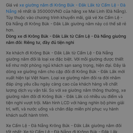
Giá vé
xe giường nằm đi Krông Búk - Đắk Lắk từ Cẩm Lệ - Đà
Nẵng
rẻ nhất là 350000VND của hãng xe Mai Linh (Đà Nẵng).
Tùy thuộc vào chương trình khuyến mãi, giá vé Xe Cẩm Lệ -
Đà Nẵng đi Krông Búk - Đắk Lắk giường nằm này có thể sẽ rẻ
hơn.
Dòng xe đi Krông Búk - Đắk Lắk từ Cẩm Lệ - Đà Nẵng giường
nằm đôi: Riêng tư, đầy đủ tiện nghi
Xe khách đi Krông Búk - Đắk Lắk từ Cẩm Lệ - Đà Nẵng
giường nằm đôi là loại xe đặc biệt. Với mỗi giường được thiết
kế như một phòng ngủ khách sạn sang trọng, hiện đại. Đây là
dòng xe giường nằm cho cặp đôi đi Krông Búk - Đắk Lắk mới
xuất hiện tại Việt Nam. Loại xe giường nằm đôi ra đời nhằm
đáp ứng yêu cầu ngày càng cao của khách hàng về chất
lượng dịch vụ vận tải. So với xe giường nằm thông thường, xe
giường nằm đôi đi Krông Búk - Đắk Lắk có nhiều ưu điểm và
tiện nghi vượt trội. Màn hình LCD với hàng nghìn bộ phim giải
trí, wifi, và nước uống và chăn đắp miễn phí phục vụ hành
khách suốt hành trình.
Xe Cẩm Lệ - Đà Nẵng Krông Búk - Đắk Lắk giường nằm đôi
tốt nhất: Xe từ Cẩm Lệ - Đà Nẵng đi Krông Búk - Đắk Lắk