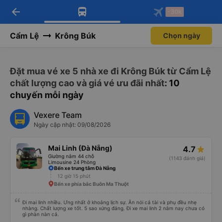
arrow_back
Tải app Vexere ngay!
Tải app Vexere
-30k
Mở app
Mở app
Nhận ưu đãi thành viên độc
-30k/ghế khi đặt vé máy bay qua
quyền
app
Cẩm Lệ
Krông Búk
Chọn ngày
Đặt mua vé xe 5 nhà xe đi Krông Búk từ Cẩm Lệ
chất lượng cao và giá vé ưu đãi nhất
: 10
chuyến mỗi ngày
Vexere Team
Ngày cập nhật: 09/08/2026
Mai Linh (Đà Nẵng)
4.7
Giường nằm 44 chỗ
(1143 đánh giá)
Limousine 24 Phòng
Bến xe trung tâm Đà Nẵng
12 giờ 15 phút
Bến xe phía bắc Buôn Ma Thuột
Đi mai linh nhiều. Ưng nhất ở khoảng lịch sự. Ăn nói cả tài và phụ đều nhẹ
nhàng. Chất lượng xe tốt. 5 sao xứng đáng. Đi xe mai linh 2 năm nay chưa có
gì phàn nàn cả.