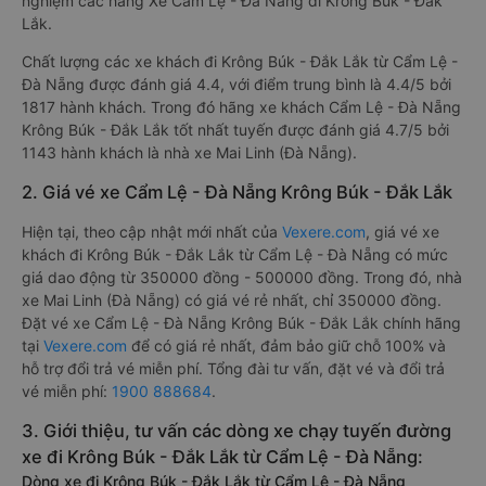
nghiệm các hãng Xe Cẩm Lệ - Đà Nẵng đi Krông Búk - Đắk
Lắk.
Chất lượng các xe khách đi Krông Búk - Đắk Lắk từ Cẩm Lệ -
Đà Nẵng được đánh giá 4.4, với điểm trung bình là 4.4/5 bởi
1817 hành khách. Trong đó hãng xe khách Cẩm Lệ - Đà Nẵng
Krông Búk - Đắk Lắk tốt nhất tuyến được đánh giá 4.7/5 bởi
1143 hành khách là nhà xe Mai Linh (Đà Nẵng).
2. Giá vé xe Cẩm Lệ - Đà Nẵng Krông Búk - Đắk Lắk
Hiện tại, theo cập nhật mới nhất của
Vexere.com
, giá vé xe
khách đi Krông Búk - Đắk Lắk từ Cẩm Lệ - Đà Nẵng có mức
giá dao động từ 350000 đồng - 500000 đồng. Trong đó, nhà
xe Mai Linh (Đà Nẵng) có giá vé rẻ nhất, chỉ 350000 đồng.
Đặt vé xe Cẩm Lệ - Đà Nẵng Krông Búk - Đắk Lắk chính hãng
tại
Vexere.com
để có giá rẻ nhất, đảm bảo giữ chỗ 100% và
hỗ trợ đổi trả vé miễn phí. Tổng đài tư vấn, đặt vé và đổi trả
vé miễn phí:
1900 888684
.
3. Giới thiệu, tư vấn các dòng xe chạy tuyến đường
xe đi Krông Búk - Đắk Lắk từ Cẩm Lệ - Đà Nẵng:
Dòng xe đi Krông Búk - Đắk Lắk từ Cẩm Lệ - Đà Nẵng