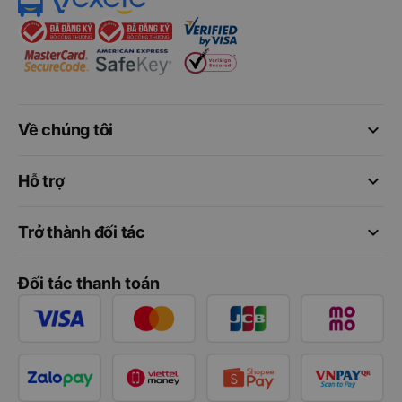
keyboard_arrow_down
Về chúng tôi
keyboard_arrow_down
Hỗ trợ
keyboard_arrow_down
Trở thành đối tác
Đối tác thanh toán