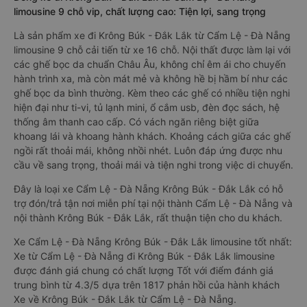
limousine 9 chỗ vip, chất lượng cao: Tiện lợi, sang trọng
Là sản phẩm xe đi Krông Búk - Đắk Lắk từ Cẩm Lệ - Đà Nẵng
limousine 9 chỗ cải tiến từ xe 16 chỗ. Nội thất được làm lại với
các ghế bọc da chuẩn Châu Âu, không chỉ êm ái cho chuyến
hành trình xa, mà còn mát mẻ và không hề bị hầm bí như các
ghế bọc da bình thường. Kèm theo các ghế có nhiều tiện nghi
hiện đại như ti-vi, tủ lạnh mini, ổ cắm usb, đèn đọc sách, hệ
thống âm thanh cao cấp. Có vách ngăn riêng biệt giữa
khoang lái và khoang hành khách. Khoảng cách giữa các ghế
ngồi rất thoải mái, không nhồi nhét. Luôn đáp ứng được nhu
cầu về sang trọng, thoải mái và tiện nghi trong việc di chuyển.
Đây là loại xe Cẩm Lệ - Đà Nẵng Krông Búk - Đắk Lắk có hỗ
trợ đón/trả tận nơi miễn phí tại nội thành Cẩm Lệ - Đà Nẵng và
nội thành Krông Búk - Đắk Lắk, rất thuận tiện cho du khách.
Xe Cẩm Lệ - Đà Nẵng Krông Búk - Đắk Lắk limousine tốt nhất:
Xe từ Cẩm Lệ - Đà Nẵng đi Krông Búk - Đắk Lắk limousine
được đánh giá chung có chất lượng Tốt với điểm đánh giá
trung bình từ 4.3/5 dựa trên 1817 phản hồi của hành khách
Xe về Krông Búk - Đắk Lắk từ Cẩm Lệ - Đà Nẵng.