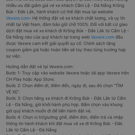
nhiều ưu đãi giảm giá vé xe khách Cẩm Lệ - Đà Nẵng Krông
Búk - Đắk Lắk, hành khách có thể đặt mua tại website
Vexere.com
- Hệ thống đặt vé xe khách chất lượng, và uy tín
nhất tại Việt Nam, đảm bảo giữ chỗ 100%. Đối với bất cứ giao
dịch đặt mua vé xe khách đi Krông Búk - Đắk Lắk từ Cẩm Lệ -
Đà Nẵng nào của quý khách tại trang web
Vexere.com
đều
được Vexere cam kết giải quyết sự cố. Chính sách tặng
coupon giảm giá hoặc hoàn tiền sẽ tùy theo từng trường hợp
sự việc.
Hướng dẫn đặt vé tại Vexere.com:
Bước 1: Truy cập vào website Vexere hoặc tải app Vexere trên
CH Play hoặc App Store.
Bước 2: Chọn điểm đi, điểm đến, ngày đi, sau đó chọn “TÌM
VÉ XE”.
Bước 3: Chọn hãng xe khách đi Krông Búk - Đắk Lắk từ Cẩm
Lệ - Đà Nẵng, giờ khởi hành phù hợp. Bấm chọn vào khung
giờ quý khách muốn đi để tiến hành đặt vé.
Bước 4: Chọn vị trí/giường ghế, điểm đón, điểm trả và nhập
thông tin hành khách khi đặt mua vé xe đi Krông Búk - Đắk
Lắk từ Cẩm Lệ - Đà Nẵng