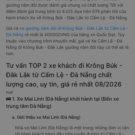
giường nằm đôi được đánh giá chung có chất lượng Tốt với
điểm đánh giá trung bình từ 4.0/5 dựa trên 674 phản hồi của
hành khách Xe về Krông Búk - Đắk Lắk từ Cẩm Lệ - Đà Nẵng.
Giá vé
xe giường nằm đôi đi Krông Búk - Đắk Lắk từ Cẩm Lệ -
Đà Nẵng
rẻ nhất là 400000VND của hãng xe Quốc Đạt. Tùy
thuộc vào chương trình khuyến mãi, giá vé Xe Cẩm Lệ - Đà
Nẵng đi Krông Búk - Đắk Lắk giường nằm đôi này có thể sẽ rẻ
hơn.
Tư vấn TOP 2 xe khách đi Krông Búk -
Đắk Lắk từ Cẩm Lệ - Đà Nẵng chất
lượng cao, uy tín, giá rẻ nhất 08/2026
null
🚌 1. Xe Mai Linh (Đà Nẵng) khởi hành tại (Bến xe
trung tâm Đà Nẵng)
a. Giới thiệu xe Mai Linh (Đà Nẵng)
Nhà xe Mai Linh (Đà Nẵng) là một trong những đơn vị vận
tải hành khách hàng đầu trên tuyến đường từ Cẩm Lệ -