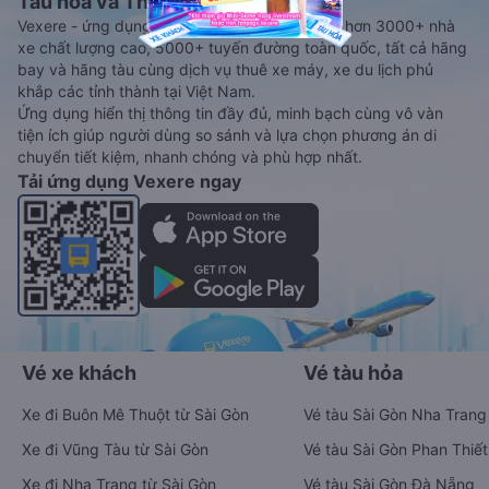
Tàu hoả và Thuê xe
Vexere - ứng dụng đặt vé đa phương tiện với hơn 3000+ nhà
xe chất lượng cao, 5000+ tuyến đường toàn quốc, tất cả hãng
bay và hãng tàu cùng dịch vụ thuê xe máy, xe du lịch phủ
khắp các tỉnh thành tại Việt Nam.
Ứng dụng hiển thị thông tin đầy đủ, minh bạch cùng vô vàn
tiện ích giúp người dùng so sánh và lựa chọn phương án di
chuyển tiết kiệm, nhanh chóng và phù hợp nhất.
Tải ứng dụng Vexere ngay
Vé xe khách
Vé tàu hỏa
Xe đi Buôn Mê Thuột từ Sài Gòn
Vé tàu Sài Gòn Nha Trang
Xe đi Vũng Tàu từ Sài Gòn
Vé tàu Sài Gòn Phan Thiết
Xe đi Nha Trang từ Sài Gòn
Vé tàu Sài Gòn Đà Nẵng