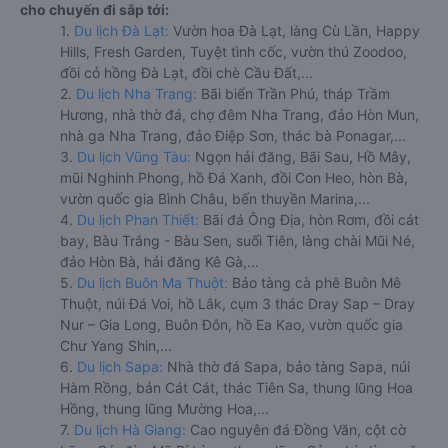
cho chuyến đi sắp tới:
1.
Du lịch Đà Lạt:
Vườn hoa Đà Lạt, làng Cù Lần, Happy
Hills, Fresh Garden, Tuyệt tình cốc, vườn thú Zoodoo,
đồi cỏ hồng Đà Lạt, đồi chè Cầu Đất,...
2.
Du lịch Nha Trang:
Bãi biển Trần Phú, tháp Trầm
Hương, nhà thờ đá, chợ đêm Nha Trang, đảo Hòn Mun,
nhà ga Nha Trang, đảo Điệp Sơn, thác bà Ponagar,...
3.
Du lịch Vũng Tàu:
Ngọn hải đăng, Bãi Sau, Hồ Mây,
mũi Nghinh Phong, hồ Đá Xanh, đồi Con Heo, hòn Bà,
vườn quốc gia Bình Châu, bến thuyền Marina,...
4.
Du lịch Phan Thiết:
Bãi đá Ông Địa, hòn Rơm, đồi cát
bay, Bàu Trắng - Bàu Sen, suối Tiên, làng chài Mũi Né,
đảo Hòn Bà, hải đăng Kê Gà,...
5.
Du lịch Buôn Ma Thuột:
Bảo tàng cà phê Buôn Mê
Thuột, núi Đá Voi, hồ Lắk, cụm 3 thác Dray Sap – Dray
Nur – Gia Long, Buôn Đôn, hồ Ea Kao, vườn quốc gia
Chư Yang Shin,...
6.
Du lịch Sapa:
Nhà thờ đá Sapa, bảo tàng Sapa, núi
Hàm Rồng, bản Cát Cát, thác Tiên Sa, thung lũng Hoa
Hồng, thung lũng Mường Hoa,...
7.
Du lịch Hà Giang:
Cao nguyên đá Đồng Văn, cột cờ