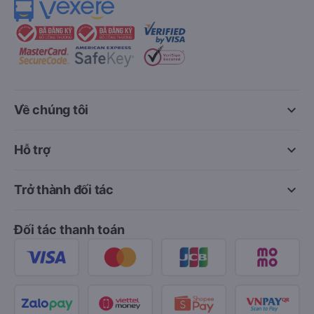
keyboard_arrow_down
Về chúng tôi
keyboard_arrow_down
Hỗ trợ
keyboard_arrow_down
Trở thành đối tác
Đối tác thanh toán