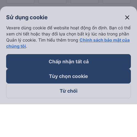
close
Sử dụng cookie
Vexere dùng cookie để website hoạt động ổn định. Bạn có thể
xem chi tiết hoặc thay đổi lựa chọn bất kỳ lúc nào trong phần
Quản lý cookie. Tìm hiểu thêm trong
Chính sách bảo mật của
chúng tôi
.
Chấp nhận tất cả
Tùy chọn cookie
Từ chối
Theo dõi chúng tôi trên
Facebook
Tiktok
Youtube
Công ty TNHH Thương Mại Dịch Vụ Vexere