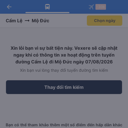
arrow_back
Tải app Vexere ngay!
Tải app Vexere
-30k
Mở app
Mở app
Nhận ưu đãi thành viên độc
-30k/ghế khi đặt vé máy bay qua
quyền
app
Cẩm Lệ
Mộ Đức
Chọn ngày
Xin lỗi bạn vì sự bất tiện này. Vexere sẽ cập nhật
ngay khi có thông tin xe hoạt động trên tuyến
đường Cẩm Lệ đi Mộ Đức ngày 07/08/2026
Xin bạn vui lòng thay đổi tuyến đường tìm kiếm
Thay đổi tìm kiếm
Bạn có thể tham khảo thêm một số điểm đến hấp dẫn khác