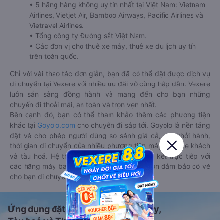
• 5 hãng hàng không uy tín nhất tại Việt Nam: Vietnam
Airlines, Vietjet Air, Bamboo Airways, Pacific Airlines và
Vietravel Airlines.
• Tổng công ty Đường sắt Việt Nam.
• Các đơn vị cho thuê xe máy, thuê xe du lịch uy tín
trên toàn quốc.
Chỉ với vài thao tác đơn giản, bạn đã có thể đặt được dịch vụ
di chuyển tại Vexere với nhiều ưu đãi vô cùng hấp dẫn. Vexere
luôn sẵn sàng đồng hành và mang đến cho bạn những
chuyến đi thoải mái, an toàn và trọn vẹn nhất.
Bên cạnh đó, bạn có thể tham khảo thêm các phương tiện
khác tại
Goyolo.com
cho chuyến đi sắp tới. Goyolo là nền tảng
đặt vé cho phép người dùng so sánh giá cả, giờ khởi hành,
thời gian di chuyển của nhiều phương tiện máy bay, xe khách
và tàu hoả. Hệ thống của Goyolo được liên kết trực tiếp với
các hãng máy bay, xe khách và tàu hoả, luôn đảm bảo có vé
cho bạn di chuyển.
Ứng dụng đặt vé Xe khách, Máy bay,