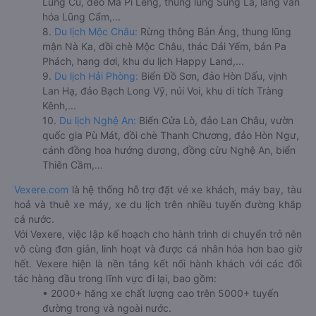
Lũng Cú, đèo Mã Pí Lèng, thung lũng Sủng Là, làng văn
hóa Lũng Cẩm,...
8.
Du lịch Mộc Châu:
Rừng thông Bản Áng, thung lũng
mận Nà Ka, đồi chè Mộc Châu, thác Dải Yếm, bản Pa
Phách, hang dơi, khu du lịch Happy Land,...
9.
Du lịch Hải Phòng:
Biển Đồ Sơn, đảo Hòn Dấu, vịnh
Lan Hạ, đảo Bạch Long Vỹ, núi Voi, khu di tích Tràng
Kênh,...
10.
Du lịch Nghệ An:
Biển Cửa Lò, đảo Lan Châu, vườn
quốc gia Pù Mát, đồi chè Thanh Chương, đảo Hòn Ngư,
cánh đồng hoa hướng dương, đồng cừu Nghệ An, biển
Thiên Cầm,...
Vexere.com
là hệ thống hỗ trợ đặt vé xe khách, máy bay, tàu
hoả và thuê xe máy, xe du lịch trên nhiều tuyến đường khắp
cả nước.
Với Vexere, việc lập kế hoạch cho hành trình di chuyển trở nên
vô cùng đơn giản, linh hoạt và được cá nhân hóa hơn bao giờ
hết. Vexere hiện là nền tảng kết nối hành khách với các đối
tác hàng đầu trong lĩnh vực đi lại, bao gồm:
• 2000+ hãng xe chất lượng cao trên 5000+ tuyến
đường trong và ngoài nước.