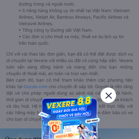
đường trong và ngoài nước.
• 5 hãng hàng không uy tín nhất tại Việt Nam: Vietnam
Airlines, Vietjet Air, Bamboo Airways, Pacific Airlines và
Vietravel Airlines.
• Tổng công ty Đường sắt Việt Nam.
• Các đơn vị cho thuê xe máy, thuê xe du lịch uy tín
trên toàn quốc.
Chỉ với vài thao tác đơn giản, bạn đã có thể đặt được dịch vụ
di chuyển tại Vexere với nhiều ưu đãi vô cùng hấp dẫn. Vexere
luôn sẵn sàng đồng hành và mang đến cho bạn những
chuyến đi thoải mái, an toàn và trọn vẹn nhất.
Bên cạnh đó, bạn có thể tham khảo thêm các phương tiện
khác tại
Goyolo.com
cho chuyến đi sắp tới. Goyolo là nền tảng
đặt vé cho phép người dùng so sánh giá cả, giờ khởi hành,
thời gian di chuyển của nhiều phương tiện máy bay, xe khách
và tàu hoả. Hệ thống của Goyolo được liên kết trực tiếp với
các hãng máy bay, xe khách và tàu hoả, luôn đảm bảo có vé
cho bạn di chuyển.