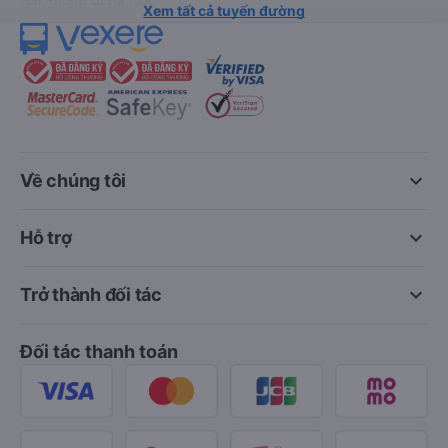
Xem tất cả tuyến đường
keyboard_arrow_down
Về chúng tôi
keyboard_arrow_down
Hỗ trợ
keyboard_arrow_down
Trở thành đối tác
Đối tác thanh toán