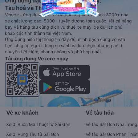
Ứng dụng đặt vé Xe khách, Máy bay,
Tàu hoả và Thuê xe
Vexere - ứng dụng đặt vé đa phương tiện với hơn 3000+ nhà
xe chất lượng cao, 5000+ tuyến đường toàn quốc, tất cả hãng
bay và hãng tàu cùng dịch vụ thuê xe máy, xe du lịch phủ
khắp các tỉnh thành tại Việt Nam.
Ứng dụng hiển thị thông tin đầy đủ, minh bạch cùng vô vàn
tiện ích giúp người dùng so sánh và lựa chọn phương án di
chuyển tiết kiệm, nhanh chóng và phù hợp nhất.
Tải ứng dụng Vexere ngay
Vé xe khách
Vé tàu hỏa
Xe đi Buôn Mê Thuột từ Sài Gòn
Vé tàu Sài Gòn Nha Trang
Xe đi Vũng Tàu từ Sài Gòn
Vé tàu Sài Gòn Phan Thiết