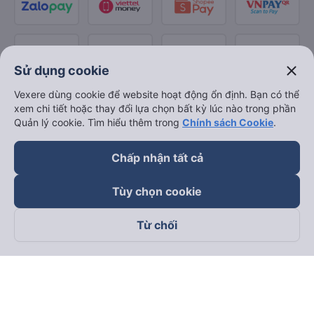
close
Sử dụng cookie
Vexere dùng cookie để website hoạt động ổn định. Bạn có thể
xem chi tiết hoặc thay đổi lựa chọn bất kỳ lúc nào trong phần
Quản lý cookie. Tìm hiểu thêm trong
Chính sách Cookie
.
Chấp nhận tất cả
Tùy chọn cookie
Từ chối
Theo dõi chúng tôi trên
Facebook
Tiktok
Youtube
Công ty TNHH Thương Mại Dịch Vụ Vexere