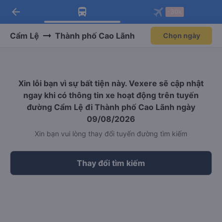
arrow_back
Tải app Vexere ngay!
Tải app Vexere
-30k
Mở app
Mở app
Nhận ưu đãi thành viên độc
-30k/ghế khi đặt vé máy bay qua
quyền
app
Cẩm Lệ
Thành phố Cao Lãnh
Chọn ngày
Xin lỗi bạn vì sự bất tiện này. Vexere sẽ cập nhật
ngay khi có thông tin xe hoạt động trên tuyến
đường Cẩm Lệ đi Thành phố Cao Lãnh ngày
09/08/2026
Xin bạn vui lòng thay đổi tuyến đường tìm kiếm
Thay đổi tìm kiếm