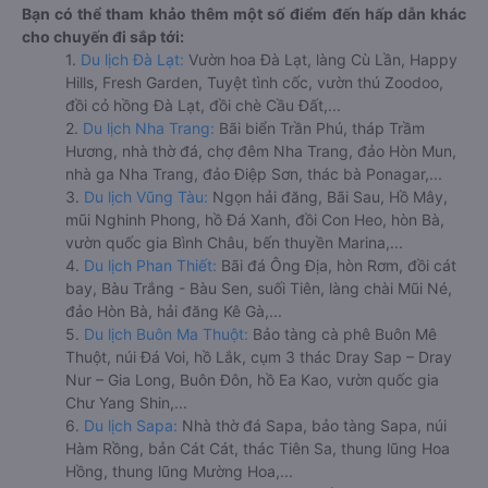
Bạn có thể tham khảo thêm một số điểm đến hấp dẫn khác
cho chuyến đi sắp tới:
1.
Du lịch Đà Lạt:
Vườn hoa Đà Lạt, làng Cù Lần, Happy
Hills, Fresh Garden, Tuyệt tình cốc, vườn thú Zoodoo,
đồi cỏ hồng Đà Lạt, đồi chè Cầu Đất,...
2.
Du lịch Nha Trang:
Bãi biển Trần Phú, tháp Trầm
Hương, nhà thờ đá, chợ đêm Nha Trang, đảo Hòn Mun,
nhà ga Nha Trang, đảo Điệp Sơn, thác bà Ponagar,...
3.
Du lịch Vũng Tàu:
Ngọn hải đăng, Bãi Sau, Hồ Mây,
mũi Nghinh Phong, hồ Đá Xanh, đồi Con Heo, hòn Bà,
vườn quốc gia Bình Châu, bến thuyền Marina,...
4.
Du lịch Phan Thiết:
Bãi đá Ông Địa, hòn Rơm, đồi cát
bay, Bàu Trắng - Bàu Sen, suối Tiên, làng chài Mũi Né,
đảo Hòn Bà, hải đăng Kê Gà,...
5.
Du lịch Buôn Ma Thuột:
Bảo tàng cà phê Buôn Mê
Thuột, núi Đá Voi, hồ Lắk, cụm 3 thác Dray Sap – Dray
Nur – Gia Long, Buôn Đôn, hồ Ea Kao, vườn quốc gia
Chư Yang Shin,...
6.
Du lịch Sapa:
Nhà thờ đá Sapa, bảo tàng Sapa, núi
Hàm Rồng, bản Cát Cát, thác Tiên Sa, thung lũng Hoa
Hồng, thung lũng Mường Hoa,...