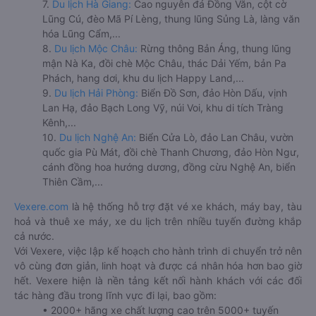
7.
Du lịch Hà Giang:
Cao nguyên đá Đồng Văn, cột cờ
Lũng Cú, đèo Mã Pí Lèng, thung lũng Sủng Là, làng văn
hóa Lũng Cẩm,...
8.
Du lịch Mộc Châu:
Rừng thông Bản Áng, thung lũng
mận Nà Ka, đồi chè Mộc Châu, thác Dải Yếm, bản Pa
Phách, hang dơi, khu du lịch Happy Land,...
9.
Du lịch Hải Phòng:
Biển Đồ Sơn, đảo Hòn Dấu, vịnh
Lan Hạ, đảo Bạch Long Vỹ, núi Voi, khu di tích Tràng
Kênh,...
10.
Du lịch Nghệ An:
Biển Cửa Lò, đảo Lan Châu, vườn
quốc gia Pù Mát, đồi chè Thanh Chương, đảo Hòn Ngư,
cánh đồng hoa hướng dương, đồng cừu Nghệ An, biển
Thiên Cầm,...
Vexere.com
là hệ thống hỗ trợ đặt vé xe khách, máy bay, tàu
hoả và thuê xe máy, xe du lịch trên nhiều tuyến đường khắp
cả nước.
Với Vexere, việc lập kế hoạch cho hành trình di chuyển trở nên
vô cùng đơn giản, linh hoạt và được cá nhân hóa hơn bao giờ
hết. Vexere hiện là nền tảng kết nối hành khách với các đối
tác hàng đầu trong lĩnh vực đi lại, bao gồm:
• 2000+ hãng xe chất lượng cao trên 5000+ tuyến